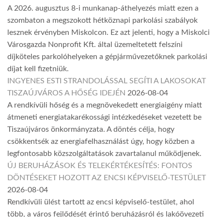
A 2026. augusztus 8-i munkanap-áthelyezés miatt ezen a
szombaton a megszokott hétköznapi parkolási szabályok
lesznek érvényben Miskolcon. Ez azt jelenti, hogy a Miskolci
Városgazda Nonprofit Kft. által üzemeltetett felszíni
díjköteles parkolóhelyeken a gépjárművezetőknek parkolási
díjat kell fizetniük.
INGYENES ESTI STRANDOLÁSSAL SEGÍTI A LAKOSOKAT
TISZAÚJVÁROS A HŐSÉG IDEJÉN
2026-08-04
A rendkívüli hőség és a megnövekedett energiaigény miatt
átmeneti energiatakarékossági intézkedéseket vezetett be
Tiszaújváros önkormányzata. A döntés célja, hogy
csökkentsék az energiafelhasználást úgy, hogy közben a
legfontosabb közszolgáltatások zavartalanul működjenek.
ÚJ BERUHÁZÁSOK ÉS TELEKÉRTÉKESÍTÉS: FONTOS
DÖNTÉSEKET HOZOTT AZ ENCSI KÉPVISELŐ-TESTÜLET
2026-08-04
Rendkívüli ülést tartott az encsi képviselő-testület, ahol
több, a város fejlődését érintő beruházásról és lakóövezeti