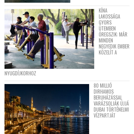
KÍNA
LAKOSSÁGA
GYORS
ÜTEMBEN
ÖREGSZIK: MÁR
MINDEN
NEGYEDIK EMBER
KÖZELÍT A
NYUGDÍJKORHOZ
80 MILLIÓ
DIRHAMOS
BERUHÁZÁSSAL
VARÁZSOLJÁK ÚJJÁ
DUBAI TÖRTÉNELMI
VÍZPARTJÁT