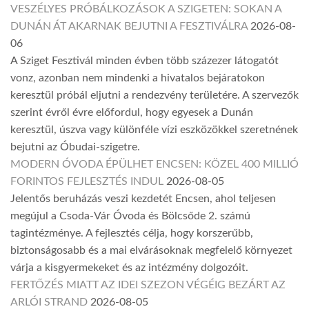
VESZÉLYES PRÓBÁLKOZÁSOK A SZIGETEN: SOKAN A
DUNÁN ÁT AKARNAK BEJUTNI A FESZTIVÁLRA
2026-08-
06
A Sziget Fesztivál minden évben több százezer látogatót
vonz, azonban nem mindenki a hivatalos bejáratokon
keresztül próbál eljutni a rendezvény területére. A szervezők
szerint évről évre előfordul, hogy egyesek a Dunán
keresztül, úszva vagy különféle vízi eszközökkel szeretnének
bejutni az Óbudai-szigetre.
MODERN ÓVODA ÉPÜLHET ENCSEN: KÖZEL 400 MILLIÓ
FORINTOS FEJLESZTÉS INDUL
2026-08-05
Jelentős beruházás veszi kezdetét Encsen, ahol teljesen
megújul a Csoda-Vár Óvoda és Bölcsőde 2. számú
tagintézménye. A fejlesztés célja, hogy korszerűbb,
biztonságosabb és a mai elvárásoknak megfelelő környezet
várja a kisgyermekeket és az intézmény dolgozóit.
FERTŐZÉS MIATT AZ IDEI SZEZON VÉGÉIG BEZÁRT AZ
ARLÓI STRAND
2026-08-05