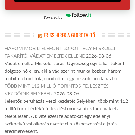
Powered by
FRISS HÍREK A GLOBOTV-TŐL
HÁROM MOBILTELEFONT LOPOTT EGY MISKOLCI
TAKARÍTÓ, VÁDAT EMELTEK ELLENE
2026-08-06
Vádat emelt a Miskolci Járási Ügyészség egy takarítóként
dolgozó nő ellen, aki a vád szerint munka közben három
mobiltelefont tulajdonított el egy miskolci irodaházból.
TÖBB MINT 112 MILLIÓ FORINTOS FEJLESZTÉS
KEZDŐDIK SELYEBEN
2026-08-06
Jelentős beruházás veszi kezdetét Selyében: több mint 112
millió forint értékű fejlesztési munkálatok indulnak el a
településen. A kivitelezési feladatokat egy edelényi
székhelyű vállalkozás nyerte el a közbeszerzési eljárás
eredményeként.