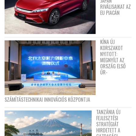
JAPÁN
RIVÁLISAIKAT AZ
EU PIACÁN
KÍNA ÚJ
KORSZAKOT
NYITOTT:
MEGNYÍLT AZ
ORSZÁG ELSŐ
ŰR-
SZÁMÍTÁSTECHNIKAI INNOVÁCIÓS KÖZPONTJA
TANZÁNIA ÚJ
FEJLESZTÉSI
STRATÉGIÁT
HIRDETETT A