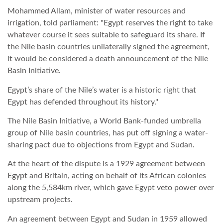
Mohammed Allam, minister of water resources and
TROPICALMAGAZIN
irrigation, told parliament: "Egypt reserves the right to take
whatever course it sees suitable to safeguard its share. If
the Nile basin countries unilaterally signed the agreement,
GLOBOTV
it would be considered a death announcement of the Nile
Basin Initiative.
AFRIKA TUDÁSTÁR
Egypt’s share of the Nile’s water is a historic right that
Egypt has defended throughout its history."
A NAP SZÉPE
The Nile Basin Initiative, a World Bank-funded umbrella
group of Nile basin countries, has put off signing a water-
sharing pact due to objections from Egypt and Sudan.
LINKTR.EE
At the heart of the dispute is a 1929 agreement between
Egypt and Britain, acting on behalf of its African colonies
GLOBOZSARU
along the 5,584km river, which gave Egypt veto power over
upstream projects.
DOBRAVERO.HU
An agreement between Egypt and Sudan in 1959 allowed