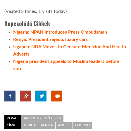
(Visited 3 times, 1 visits today)
Kapcsolódó Cikkek
Nigeria: NPAN Introduces Press Ombudsman
Kenya: President rejects luxury cars
Uganda: NDA Moves to Censure Medicine And Health
Adverts
Nigeria president appeals to Muslim leaders before
vote
ROVAT:
ANGOL NYELVŰ HÍREK
CÍMKE:
AFRICA
AFRIKA
ANGOL
ENGLISH