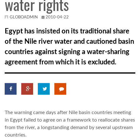
water rights
KÖZEL-KELET
GLOBOADMIN
2010-04-22
Egypt has insisted on its traditional share
AUSZTRÁLIA
of the Nile river water and cautioned basin
countries against signing a water-sharing
A VILÁG ITTHON
agreement from which it is excluded.
MÉDIA
The warning came days after Nile basin countries meeting
GLOBOTV BP
in Egypt failed to agree on a framework to reallocate shares
from the river, a longstanding demand by several upstream
HÍR3D
countries.