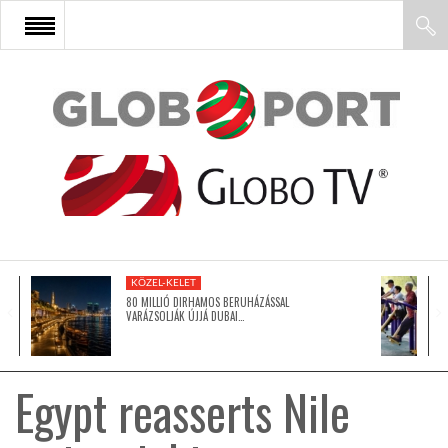
FŐOLDAL
AFRIKA
EURÓPA
KÖZEL-KELET
ÁZSIA
80 MILLIÓ DIRHAMOS BERUHÁZÁSSAL
VARÁZSOLJÁK ÚJJÁ DUBAI…
ÉSZAK-AMERIKA
Egypt reasserts Nile
LATIN-AMERIKA