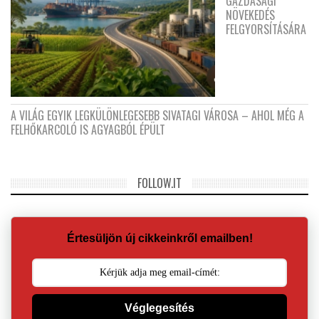
GAZDASÁGI
NÖVEKEDÉS
FELGYORSÍTÁSÁRA
A VILÁG EGYIK LEGKÜLÖNLEGESEBB SIVATAGI VÁROSA – AHOL MÉG A
FELHŐKARCOLÓ IS AGYAGBÓL ÉPÜLT
FOLLOW.IT
Értesüljön új cikkeinkről emailben!
Véglegesítés