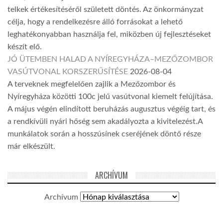
telkek értékesítéséről született döntés. Az önkormányzat
célja, hogy a rendelkezésre álló forrásokat a lehető
leghatékonyabban használja fel, miközben új fejlesztéseket
készít elő.
JÓ ÜTEMBEN HALAD A NYÍREGYHÁZA–MEZŐZOMBOR
VASÚTVONAL KORSZERŰSÍTÉSE
2026-08-04
A terveknek megfelelően zajlik a Mezőzombor és
Nyíregyháza közötti 100c jelű vasútvonal kiemelt felújítása.
A május végén elindított beruházás augusztus végéig tart, és
a rendkívüli nyári hőség sem akadályozta a kivitelezést.A
munkálatok során a hosszúsínek cseréjének döntő része
már elkészült.
ARCHÍVUM
Archívum