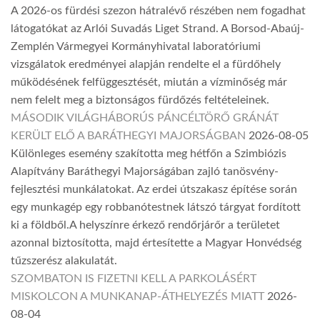
A 2026-os fürdési szezon hátralévő részében nem fogadhat
látogatókat az Arlói Suvadás Liget Strand. A Borsod-Abaúj-
Zemplén Vármegyei Kormányhivatal laboratóriumi
vizsgálatok eredményei alapján rendelte el a fürdőhely
működésének felfüggesztését, miután a vízminőség már
nem felelt meg a biztonságos fürdőzés feltételeinek.
MÁSODIK VILÁGHÁBORÚS PÁNCÉLTÖRŐ GRÁNÁT
KERÜLT ELŐ A BARÁTHEGYI MAJORSÁGBAN
2026-08-05
Különleges esemény szakította meg hétfőn a Szimbiózis
Alapítvány Baráthegyi Majorságában zajló tanösvény-
fejlesztési munkálatokat. Az erdei útszakasz építése során
egy munkagép egy robbanótestnek látszó tárgyat fordított
ki a földből.A helyszínre érkező rendőrjárőr a területet
azonnal biztosította, majd értesítette a Magyar Honvédség
tűzszerész alakulatát.
SZOMBATON IS FIZETNI KELL A PARKOLÁSÉRT
MISKOLCON A MUNKANAP-ÁTHELYEZÉS MIATT
2026-
08-04