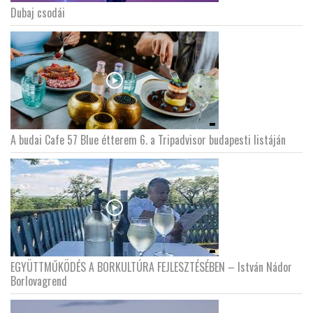
Dubaj csodái
A budai Cafe 57 Blue étterem 6. a Tripadvisor budapesti listáján
EGYÜTTMŰKÖDÉS A BORKULTÚRA FEJLESZTÉSÉBEN – István Nádor
Borlovagrend