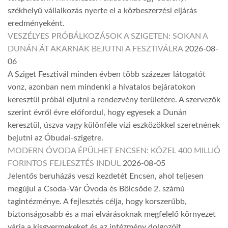
székhelyű vállalkozás nyerte el a közbeszerzési eljárás
eredményeként.
VESZÉLYES PRÓBÁLKOZÁSOK A SZIGETEN: SOKAN A
DUNÁN ÁT AKARNAK BEJUTNI A FESZTIVÁLRA
2026-08-
06
A Sziget Fesztivál minden évben több százezer látogatót
vonz, azonban nem mindenki a hivatalos bejáratokon
keresztül próbál eljutni a rendezvény területére. A szervezők
szerint évről évre előfordul, hogy egyesek a Dunán
keresztül, úszva vagy különféle vízi eszközökkel szeretnének
bejutni az Óbudai-szigetre.
MODERN ÓVODA ÉPÜLHET ENCSEN: KÖZEL 400 MILLIÓ
FORINTOS FEJLESZTÉS INDUL
2026-08-05
Jelentős beruházás veszi kezdetét Encsen, ahol teljesen
megújul a Csoda-Vár Óvoda és Bölcsőde 2. számú
tagintézménye. A fejlesztés célja, hogy korszerűbb,
biztonságosabb és a mai elvárásoknak megfelelő környezet
várja a kisgyermekeket és az intézmény dolgozóit.