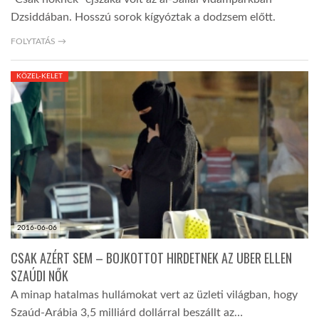
Dzsiddában. Hosszú sorok kígyóztak a dodzsem előtt.
FOLYTATÁS →
KÖZEL-KELET
2016-06-06
CSAK AZÉRT SEM – BOJKOTTOT HIRDETNEK AZ UBER ELLEN
SZAÚDI NŐK
A minap hatalmas hullámokat vert az üzleti világban, hogy
Szaúd-Arábia 3,5 milliárd dollárral beszállt az…