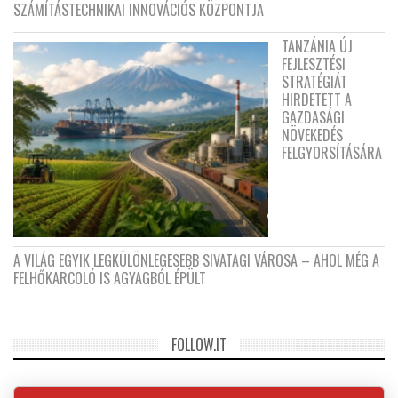
SZÁMÍTÁSTECHNIKAI INNOVÁCIÓS KÖZPONTJA
TANZÁNIA ÚJ
FEJLESZTÉSI
STRATÉGIÁT
HIRDETETT A
GAZDASÁGI
NÖVEKEDÉS
FELGYORSÍTÁSÁRA
A VILÁG EGYIK LEGKÜLÖNLEGESEBB SIVATAGI VÁROSA – AHOL MÉG A
FELHŐKARCOLÓ IS AGYAGBÓL ÉPÜLT
FOLLOW.IT