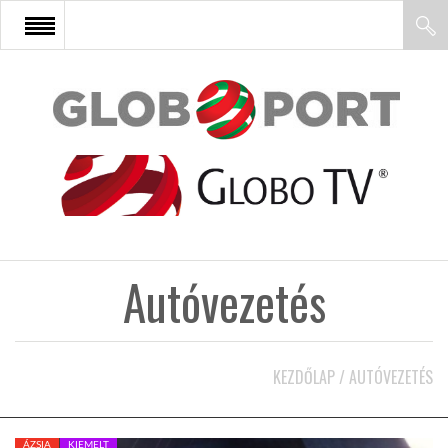
FŐOLDAL
AFRIKA
EURÓPA
Autóvezetés
ÁZSIA
ÉSZAK-AMERIKA
KEZDŐLAP
/
AUTÓVEZETÉS
LATIN-AMERIKA
ÁZSIA
KIEMELT