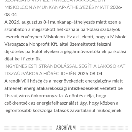
SZOMBATON IS FIZETNI KELL A PARKOLÁSÉRT
MISKOLCON A MUNKANAP-ÁTHELYEZÉS MIATT
2026-
08-04
A 2026. augusztus 8-i munkanap-áthelyezés miatt ezen a
szombaton a megszokott hétköznapi parkolási szabályok
lesznek érvényben Miskolcon. Ez azt jelenti, hogy a Miskolci
Városgazda Nonprofit Kft. által üzemeltetett felszíni
díjköteles parkolóhelyeken a gépjárművezetőknek parkolási
díjat kell fizetniük.
INGYENES ESTI STRANDOLÁSSAL SEGÍTI A LAKOSOKAT
TISZAÚJVÁROS A HŐSÉG IDEJÉN
2026-08-04
A rendkívüli hőség és a megnövekedett energiaigény miatt
átmeneti energiatakarékossági intézkedéseket vezetett be
Tiszaújváros önkormányzata. A döntés célja, hogy
csökkentsék az energiafelhasználást úgy, hogy közben a
legfontosabb közszolgáltatások zavartalanul működjenek.
ARCHÍVUM