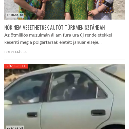
2018-01-10
NŐK NEM VEZETHETNEK AUTÓT TÜRKMENISZTÁNBAN
Az ötmilliós muzulmán állam fura ura új rendeletekkel
keseríti meg a polgártársak életét: január elseje…
FOLYTATÁS →
KÖZEL-KELET
2017-11-08