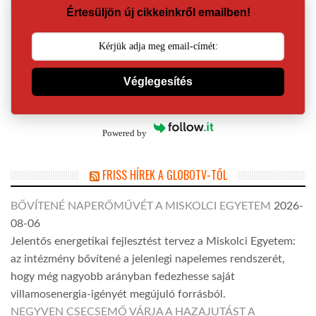
Értesüljön új cikkeinkről emailben!
Véglegesítés
Powered by
FRISS HÍREK A GLOBOTV-TŐL
BŐVÍTENÉ NAPERŐMŰVÉT A MISKOLCI EGYETEM
2026-
08-06
Jelentős energetikai fejlesztést tervez a Miskolci Egyetem:
az intézmény bővítené a jelenlegi napelemes rendszerét,
hogy még nagyobb arányban fedezhesse saját
villamosenergia-igényét megújuló forrásból.
NEGYVEN CSECSEMŐ VÁRJA A HAZAJUTÁST A