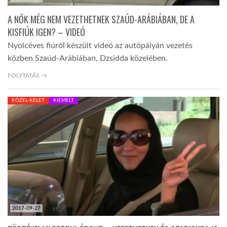
A NŐK MÉG NEM VEZETHETNEK SZAÚD-ARÁBIÁBAN, DE A
KISFIÚK IGEN? – VIDEÓ
Nyolcéves fiúról készült videó az autópályán vezetés
közben Szaúd-Arábiában, Dzsidda közelében.
FOLYTATÁS →
KÖZEL-KELET
KIEMELT
2017-09-27