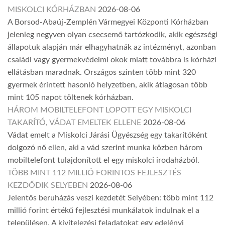
MISKOLCI KÓRHÁZBAN
2026-08-06
A Borsod-Abaúj-Zemplén Vármegyei Központi Kórházban
jelenleg negyven olyan csecsemő tartózkodik, akik egészségi
állapotuk alapján már elhagyhatnák az intézményt, azonban
családi vagy gyermekvédelmi okok miatt továbbra is kórházi
ellátásban maradnak. Országos szinten több mint 320
gyermek érintett hasonló helyzetben, akik átlagosan több
mint 105 napot töltenek kórházban.
HÁROM MOBILTELEFONT LOPOTT EGY MISKOLCI
TAKARÍTÓ, VÁDAT EMELTEK ELLENE
2026-08-06
Vádat emelt a Miskolci Járási Ügyészség egy takarítóként
dolgozó nő ellen, aki a vád szerint munka közben három
mobiltelefont tulajdonított el egy miskolci irodaházból.
TÖBB MINT 112 MILLIÓ FORINTOS FEJLESZTÉS
KEZDŐDIK SELYEBEN
2026-08-06
Jelentős beruházás veszi kezdetét Selyében: több mint 112
millió forint értékű fejlesztési munkálatok indulnak el a
településen. A kivitelezési feladatokat egy edelényi