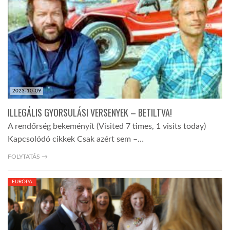
TROPICALMAGAZIN
GLOBOTV
AFRIKA TUDÁSTÁR
2023-10-09
ILLEGÁLIS GYORSULÁSI VERSENYEK – BETILTVA!
A NAP SZÉPE
A rendőrség bekeményít (Visited 7 times, 1 visits today)
Kapcsolódó cikkek Csak azért sem –…
LINKTR.EE
FOLYTATÁS →
EURÓPA
GLOBOZSARU
DOBRAVERO.HU