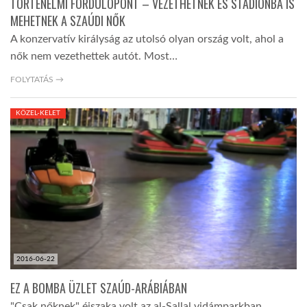
TÖRTÉNELMI FORDULÓPONT – VEZETHETNEK ÉS STADIONBA IS
MEHETNEK A SZAÚDI NŐK
A konzervatív királyság az utolsó olyan ország volt, ahol a
nők nem vezethettek autót. Most…
FOLYTATÁS →
KÖZEL-KELET
2016-06-22
EZ A BOMBA ÜZLET SZAÚD-ARÁBIÁBAN
"Csak nőknek" éjszaka volt az al-Sallal vidámparkban