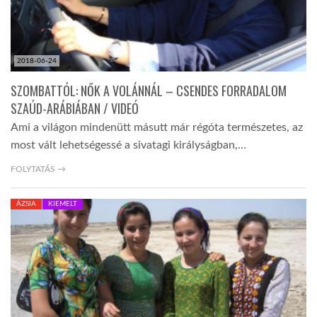
2018-06-24
SZOMBATTÓL: NŐK A VOLÁNNÁL – CSENDES FORRADALOM
SZAÚD-ARÁBIÁBAN / VIDEÓ
Ami a világon mindenütt másutt már régóta természetes, az
most vált lehetségessé a sivatagi királyságban,…
FOLYTATÁS →
ÁZSIA
KIEMELT