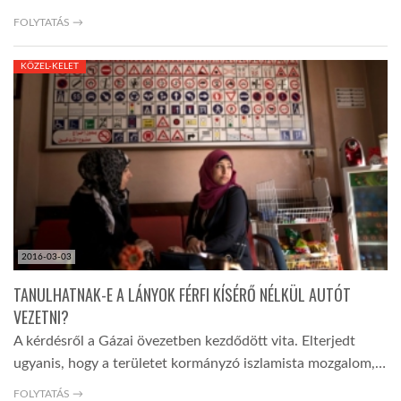
FOLYTATÁS →
KÖZEL-KELET
2016-03-03
TANULHATNAK-E A LÁNYOK FÉRFI KÍSÉRŐ NÉLKÜL AUTÓT
VEZETNI?
A kérdésről a Gázai övezetben kezdődött vita. Elterjedt
ugyanis, hogy a területet kormányzó iszlamista mozgalom,…
FOLYTATÁS →