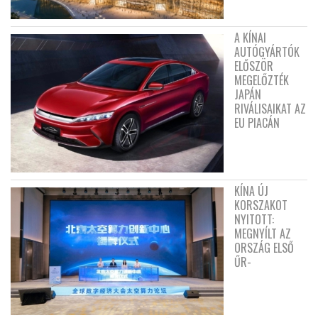
A KÍNAI
AUTÓGYÁRTÓK
ELŐSZÖR
MEGELŐZTÉK
JAPÁN
RIVÁLISAIKAT AZ
EU PIACÁN
KÍNA ÚJ
KORSZAKOT
NYITOTT:
MEGNYÍLT AZ
ORSZÁG ELSŐ
ŰR-