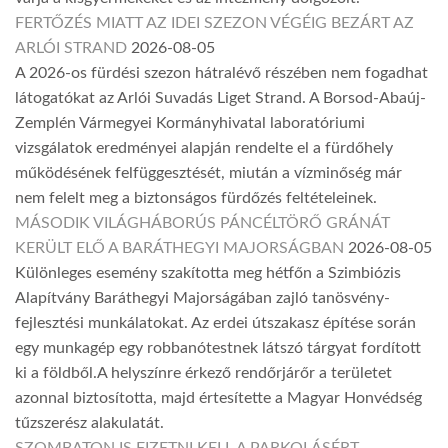
FERTŐZÉS MIATT AZ IDEI SZEZON VÉGÉIG BEZÁRT AZ
ARLÓI STRAND
2026-08-05
A 2026-os fürdési szezon hátralévő részében nem fogadhat
látogatókat az Arlói Suvadás Liget Strand. A Borsod-Abaúj-
Zemplén Vármegyei Kormányhivatal laboratóriumi
vizsgálatok eredményei alapján rendelte el a fürdőhely
működésének felfüggesztését, miután a vízminőség már
nem felelt meg a biztonságos fürdőzés feltételeinek.
MÁSODIK VILÁGHÁBORÚS PÁNCÉLTÖRŐ GRÁNÁT
KERÜLT ELŐ A BARÁTHEGYI MAJORSÁGBAN
2026-08-05
Különleges esemény szakította meg hétfőn a Szimbiózis
Alapítvány Baráthegyi Majorságában zajló tanösvény-
fejlesztési munkálatokat. Az erdei útszakasz építése során
egy munkagép egy robbanótestnek látszó tárgyat fordított
ki a földből.A helyszínre érkező rendőrjárőr a területet
azonnal biztosította, majd értesítette a Magyar Honvédség
tűzszerész alakulatát.