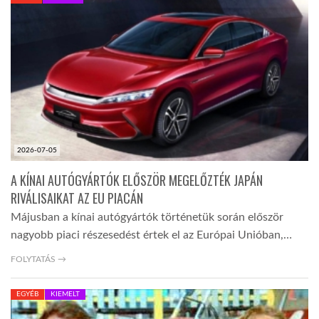
KÖZEL-KELET
AUSZTRÁLIA
A VILÁG ITTHON
2026-07-05
MÉDIA
A KÍNAI AUTÓGYÁRTÓK ELŐSZÖR MEGELŐZTÉK JAPÁN
RIVÁLISAIKAT AZ EU PIACÁN
Májusban a kínai autógyártók történetük során először
nagyobb piaci részesedést értek el az Európai Unióban,…
GLOBOTV BP
FOLYTATÁS →
EGYÉB
KIEMELT
HÍR3D