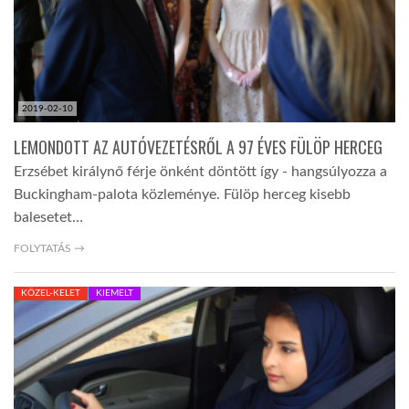
LATIMO.HU
GLOBOBOOK
2019-02-10
LEMONDOTT AZ AUTÓVEZETÉSRŐL A 97 ÉVES FÜLÖP HERCEG
Erzsébet királynő férje önként döntött így - hangsúlyozza a
Buckingham-palota közleménye. Fülöp herceg kisebb
balesetet…
FOLYTATÁS →
KÖZEL-KELET
KIEMELT