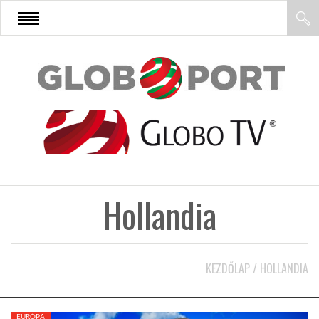
FŐOLDAL
AFRIKA
EURÓPA
Hollandia
ÁZSIA
ÉSZAK-AMERIKA
KEZDŐLAP
/
HOLLANDIA
LATIN-AMERIKA
EURÓPA