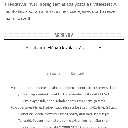
a rendkívüli nyári hőség sem akadályozta a kivitelezést.A
munkálatok során a hosszúsínek cseréjének döntő része
már elkészült.
ARCHÍVUM
Archívum
Impresszum
Kapcsolat
A globoport.hu felületén található minden információ, beleértve a képi,
grafikai megjelenítést, az oldalak szerkezetét a GloboPort Média
kizárólagos tulajdona. Mindennemű továbbszolgáltatás,
továbbértékesítés, egészében vagy részleteiben az újraközlés kizárólag a
GloboPort Média előzetes írásbeli hozzájárulásával lehetséges.
Terjesztésük sem nyomtatott, sem elektronikus formában nem
megengedett. Copyright© 2008-2017 GloboPort Média