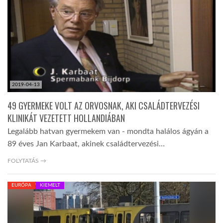
LATIMO.HU
GLOBOBOOK
2019-04-13
49 GYERMEKE VOLT AZ ORVOSNAK, AKI CSALÁDTERVEZÉSI
KLINIKÁT VEZETETT HOLLANDIÁBAN
Legalább hatvan gyermekem van - mondta halálos ágyán a
89 éves Jan Karbaat, akinek családtervezési…
FOLYTATÁS →
EURÓPA
KIEMELT