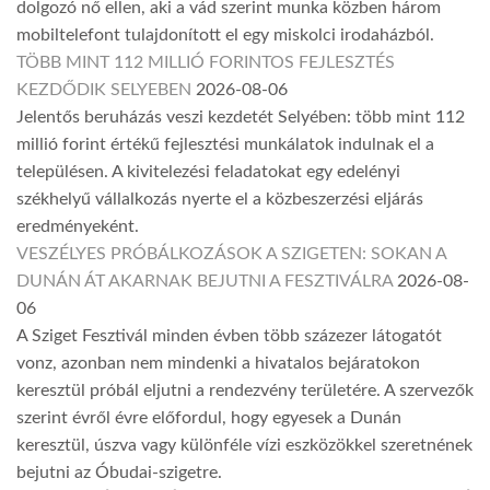
dolgozó nő ellen, aki a vád szerint munka közben három
mobiltelefont tulajdonított el egy miskolci irodaházból.
TÖBB MINT 112 MILLIÓ FORINTOS FEJLESZTÉS
KEZDŐDIK SELYEBEN
2026-08-06
Jelentős beruházás veszi kezdetét Selyében: több mint 112
millió forint értékű fejlesztési munkálatok indulnak el a
településen. A kivitelezési feladatokat egy edelényi
székhelyű vállalkozás nyerte el a közbeszerzési eljárás
eredményeként.
VESZÉLYES PRÓBÁLKOZÁSOK A SZIGETEN: SOKAN A
DUNÁN ÁT AKARNAK BEJUTNI A FESZTIVÁLRA
2026-08-
06
A Sziget Fesztivál minden évben több százezer látogatót
vonz, azonban nem mindenki a hivatalos bejáratokon
keresztül próbál eljutni a rendezvény területére. A szervezők
szerint évről évre előfordul, hogy egyesek a Dunán
keresztül, úszva vagy különféle vízi eszközökkel szeretnének
bejutni az Óbudai-szigetre.