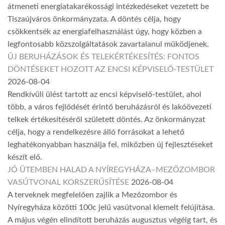
átmeneti energiatakarékossági intézkedéseket vezetett be
Tiszaújváros önkormányzata. A döntés célja, hogy
csökkentsék az energiafelhasználást úgy, hogy közben a
legfontosabb közszolgáltatások zavartalanul működjenek.
ÚJ BERUHÁZÁSOK ÉS TELEKÉRTÉKESÍTÉS: FONTOS
DÖNTÉSEKET HOZOTT AZ ENCSI KÉPVISELŐ-TESTÜLET
2026-08-04
Rendkívüli ülést tartott az encsi képviselő-testület, ahol
több, a város fejlődését érintő beruházásról és lakóövezeti
telkek értékesítéséről született döntés. Az önkormányzat
célja, hogy a rendelkezésre álló forrásokat a lehető
leghatékonyabban használja fel, miközben új fejlesztéseket
készít elő.
JÓ ÜTEMBEN HALAD A NYÍREGYHÁZA–MEZŐZOMBOR
VASÚTVONAL KORSZERŰSÍTÉSE
2026-08-04
A terveknek megfelelően zajlik a Mezőzombor és
Nyíregyháza közötti 100c jelű vasútvonal kiemelt felújítása.
A május végén elindított beruházás augusztus végéig tart, és