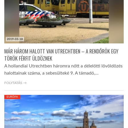
2019-03-18
MÁR HÁROM HALOTT VAN UTRECHTBEN – A RENDŐRÖK EGY
TÖRÖK FÉRFIT ÜLDÖZNEK
A hollandiai Utrechtben háromra nőtt a délelőtti lövöldözés
halottainak száma, a sebesülteké 9. A támadó,…
FOLYTATÁS →
EURÓPA