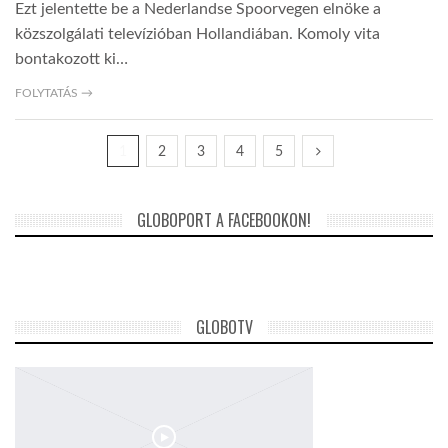
Ezt jelentette be a Nederlandse Spoorvegen elnöke a
közszolgálati televízióban Hollandiában. Komoly vita
bontakozott ki…
FOLYTATÁS →
1
2
3
4
5
GLOBOPORT A FACEBOOKON!
GLOBOTV