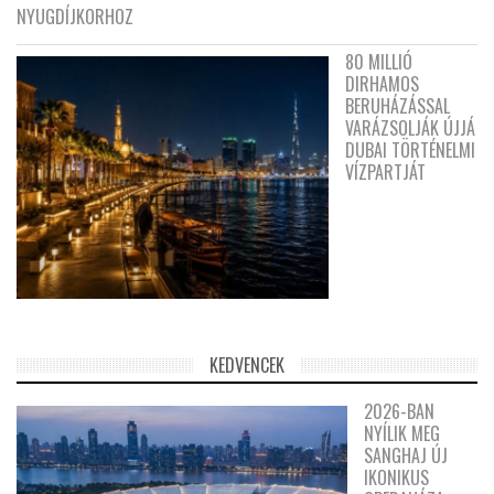
NYUGDÍJKORHOZ
80 MILLIÓ
DIRHAMOS
BERUHÁZÁSSAL
VARÁZSOLJÁK ÚJJÁ
DUBAI TÖRTÉNELMI
VÍZPARTJÁT
KEDVENCEK
2026-BAN
NYÍLIK MEG
SANGHAJ ÚJ
IKONIKUS