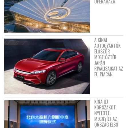
OPERAHÁZA
A KÍNAI
AUTÓGYÁRTÓK
ELŐSZÖR
MEGELŐZTÉK
JAPÁN
RIVÁLISAIKAT AZ
EU PIACÁN
KÍNA ÚJ
KORSZAKOT
NYITOTT:
MEGNYÍLT AZ
ORSZÁG ELSŐ