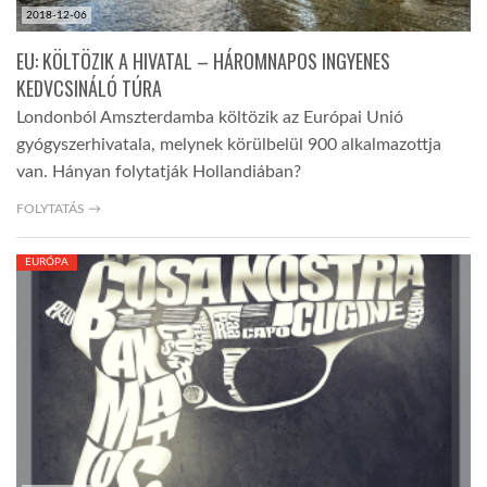
2018-12-06
EU: KÖLTÖZIK A HIVATAL – HÁROMNAPOS INGYENES
KEDVCSINÁLÓ TÚRA
Londonból Amszterdamba költözik az Európai Unió
gyógyszerhivatala, melynek körülbelül 900 alkalmazottja
van. Hányan folytatják Hollandiában?
FOLYTATÁS →
EURÓPA