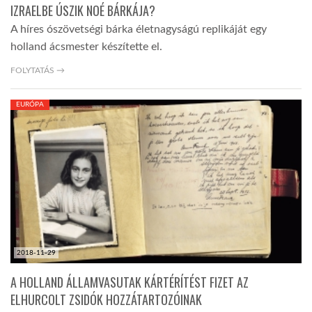
IZRAELBE ÚSZIK NOÉ BÁRKÁJA?
A híres ószövetségi bárka életnagyságú replikáját egy
holland ácsmester készítette el.
FOLYTATÁS →
EURÓPA
2018-11-29
A HOLLAND ÁLLAMVASUTAK KÁRTÉRÍTÉST FIZET AZ
ELHURCOLT ZSIDÓK HOZZÁTARTOZÓINAK