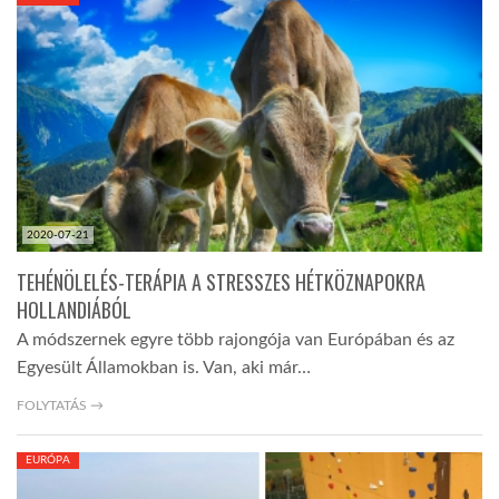
KÖZEL-KELET
AUSZTRÁLIA
A VILÁG ITTHON
2020-07-21
MÉDIA
TEHÉNÖLELÉS-TERÁPIA A STRESSZES HÉTKÖZNAPOKRA
HOLLANDIÁBÓL
A módszernek egyre több rajongója van Európában és az
Egyesült Államokban is. Van, aki már…
GLOBOTV BP
FOLYTATÁS →
EURÓPA
HÍR3D