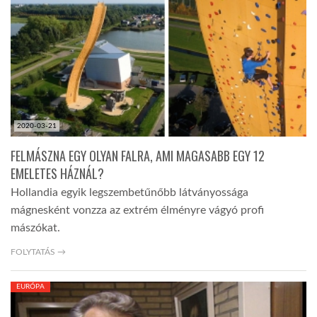
TROPICALMAGAZIN
GLOBOTV
AFRIKA TUDÁSTÁR
2020-03-21
FELMÁSZNA EGY OLYAN FALRA, AMI MAGASABB EGY 12
A NAP SZÉPE
EMELETES HÁZNÁL?
Hollandia egyik legszembetűnőbb látványossága
mágnesként vonzza az extrém élményre vágyó profi
LINKTR.EE
mászókat.
FOLYTATÁS →
GLOBOZSARU
EURÓPA
DOBRAVERO.HU