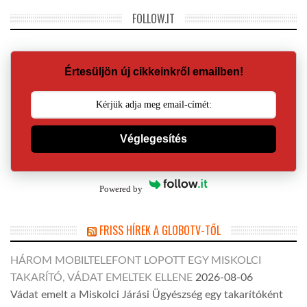
FOLLOW.IT
Értesüljön új cikkeinkről emailben!
Véglegesítés
Powered by
FRISS HÍREK A GLOBOTV-TŐL
HÁROM MOBILTELEFONT LOPOTT EGY MISKOLCI
TAKARÍTÓ, VÁDAT EMELTEK ELLENE
2026-08-06
Vádat emelt a Miskolci Járási Ügyészség egy takarítóként