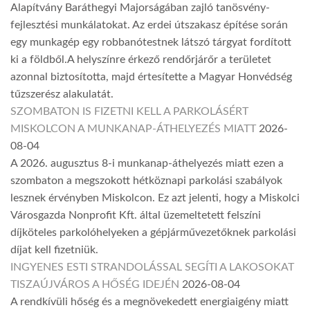
Alapítvány Baráthegyi Majorságában zajló tanösvény-
fejlesztési munkálatokat. Az erdei útszakasz építése során
egy munkagép egy robbanótestnek látszó tárgyat fordított
ki a földből.A helyszínre érkező rendőrjárőr a területet
azonnal biztosította, majd értesítette a Magyar Honvédség
tűzszerész alakulatát.
SZOMBATON IS FIZETNI KELL A PARKOLÁSÉRT
MISKOLCON A MUNKANAP-ÁTHELYEZÉS MIATT
2026-
08-04
A 2026. augusztus 8-i munkanap-áthelyezés miatt ezen a
szombaton a megszokott hétköznapi parkolási szabályok
lesznek érvényben Miskolcon. Ez azt jelenti, hogy a Miskolci
Városgazda Nonprofit Kft. által üzemeltetett felszíni
díjköteles parkolóhelyeken a gépjárművezetőknek parkolási
díjat kell fizetniük.
INGYENES ESTI STRANDOLÁSSAL SEGÍTI A LAKOSOKAT
TISZAÚJVÁROS A HŐSÉG IDEJÉN
2026-08-04
A rendkívüli hőség és a megnövekedett energiaigény miatt