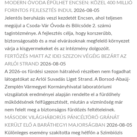
MODERN ÓVODA ÉPÜLHET ENCSEN: KÖZEL 400 MILLIÓ
FORINTOS FEJLESZTÉS INDUL
2026-08-05
Jelentős beruházás veszi kezdetét Encsen, ahol teljesen
megújul a Csoda-Vár Óvoda és Bölcsőde 2. számú
tagintézménye. A fejlesztés célja, hogy korszerűbb,
biztonságosabb és a mai elvárásoknak megfelelő környezet
várja a kisgyermekeket és az intézmény dolgozóit.
FERTŐZÉS MIATT AZ IDEI SZEZON VÉGÉIG BEZÁRT AZ
ARLÓI STRAND
2026-08-05
A 2026-os fürdési szezon hátralévő részében nem fogadhat
látogatókat az Arlói Suvadás Liget Strand. A Borsod-Abaúj-
Zemplén Vármegyei Kormányhivatal laboratóriumi
vizsgálatok eredményei alapján rendelte el a fürdőhely
működésének felfüggesztését, miután a vízminőség már
nem felelt meg a biztonságos fürdőzés feltételeinek.
MÁSODIK VILÁGHÁBORÚS PÁNCÉLTÖRŐ GRÁNÁT
KERÜLT ELŐ A BARÁTHEGYI MAJORSÁGBAN
2026-08-05
Különleges esemény szakította meg hétfőn a Szimbiózis