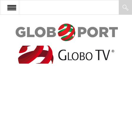
FŐOLDAL
AFRIKA
EURÓPA
ÁZSIA
ÉSZAK-AMERIKA
LATIN-AMERIKA