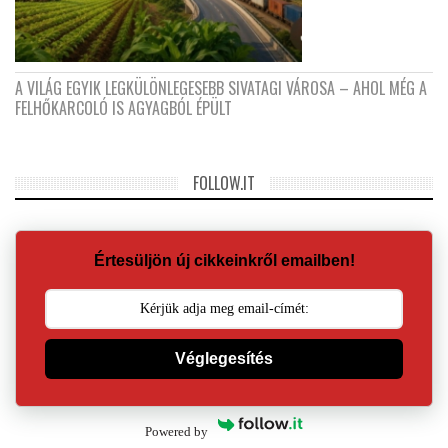
A VILÁG EGYIK LEGKÜLÖNLEGESEBB SIVATAGI VÁROSA – AHOL MÉG A
FELHŐKARCOLÓ IS AGYAGBÓL ÉPÜLT
FOLLOW.IT
Értesüljön új cikkeinkről emailben!
Véglegesítés
Powered by