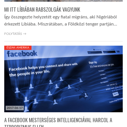
MI ITT LÍBIÁBAN RABSZOLGÁK VAGYUNK
Így összegezte helyzetét egy fiatal migráns, aki Nigériából
érkezett Líbiába. Miszrátában, a Földközi tenger partján…
FOLYTATÁS →
ÉSZAK-AMERIKA
2017-06-17
A FACEBOOK MESTERSÉGES INTELLIGENCIÁVAL HARCOL A