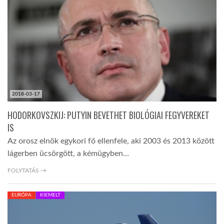
LATIMO.HU
GLOBOBOOK
2018-03-17
HODORKOVSZKIJ: PUTYIN BEVETHET BIOLÓGIAI FEGYVEREKET
IS
Az orosz elnök egykori fő ellenfele, aki 2003 és 2013 között
lágerben ücsörgött, a kémügyben…
FOLYTATÁS →
EURÓPA
KIEMELT