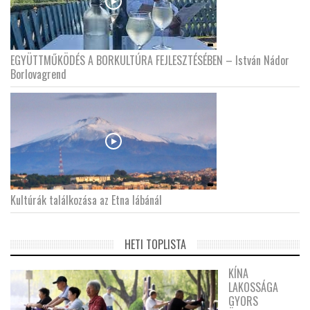
EGYÜTTMŰKÖDÉS A BORKULTÚRA FEJLESZTÉSÉBEN – István Nádor
Borlovagrend
Kultúrák találkozása az Etna lábánál
HETI TOPLISTA
KÍNA
LAKOSSÁGA
GYORS