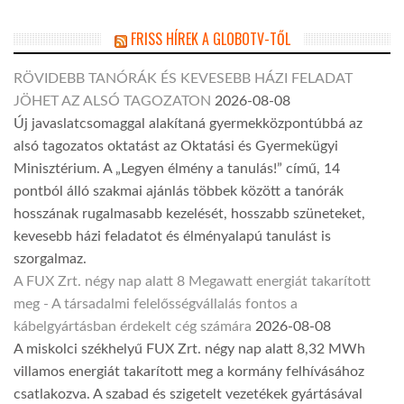
FRISS HÍREK A GLOBOTV-TŐL
RÖVIDEBB TANÓRÁK ÉS KEVESEBB HÁZI FELADAT
JÖHET AZ ALSÓ TAGOZATON
2026-08-08
Új javaslatcsomaggal alakítaná gyermekközpontúbbá az
alsó tagozatos oktatást az Oktatási és Gyermekügyi
Minisztérium. A „Legyen élmény a tanulás!” című, 14
pontból álló szakmai ajánlás többek között a tanórák
hosszának rugalmasabb kezelését, hosszabb szüneteket,
kevesebb házi feladatot és élményalapú tanulást is
szorgalmaz.
A FUX Zrt. négy nap alatt 8 Megawatt energiát takarított
meg - A társadalmi felelősségvállalás fontos a
kábelgyártásban érdekelt cég számára
2026-08-08
A miskolci székhelyű FUX Zrt. négy nap alatt 8,32 MWh
villamos energiát takarított meg a kormány felhívásához
csatlakozva. A szabad és szigetelt vezetékek gyártásával