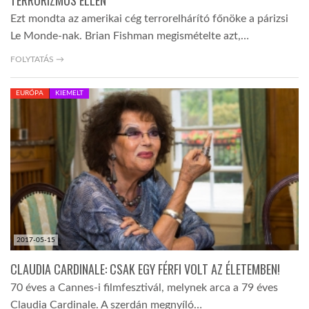
TERRORIZMUS ELLEN
Ezt mondta az amerikai cég terrorelhárító főnöke a párizsi
Le Monde-nak. Brian Fishman megismételte azt,…
FOLYTATÁS →
EURÓPA
KIEMELT
2017-05-15
CLAUDIA CARDINALE: CSAK EGY FÉRFI VOLT AZ ÉLETEMBEN!
70 éves a Cannes-i filmfesztivál, melynek arca a 79 éves
Claudia Cardinale. A szerdán megnyíló…