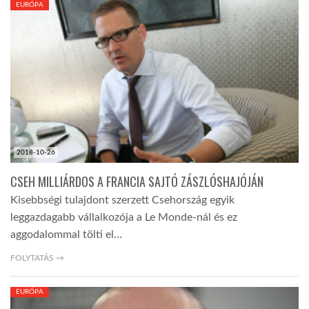
EURÓPA
TROPICALMAGAZIN
GLOBOTV
AFRIKA TUDÁSTÁR
2018-10-26
A NAP SZÉPE
CSEH MILLIÁRDOS A FRANCIA SAJTÓ ZÁSZLÓSHAJÓJÁN
Kisebbségi tulajdont szerzett Csehország egyik
LINKTR.EE
leggazdagabb vállalkozója a Le Monde-nál és ez
aggodalommal tölti el…
GLOBOZSARU
FOLYTATÁS →
EURÓPA
DOBRAVERO.HU