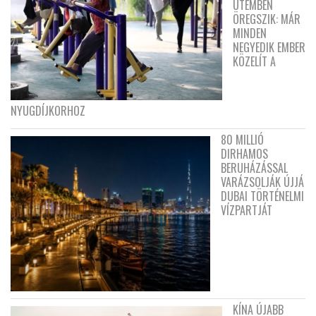
ÜTEMBEN
ÖREGSZIK: MÁR
MINDEN
NEGYEDIK EMBER
KÖZELÍT A
NYUGDÍJKORHOZ
80 MILLIÓ
DIRHAMOS
BERUHÁZÁSSAL
VARÁZSOLJÁK ÚJJÁ
DUBAI TÖRTÉNELMI
VÍZPARTJÁT
KÍNA ÚJABB