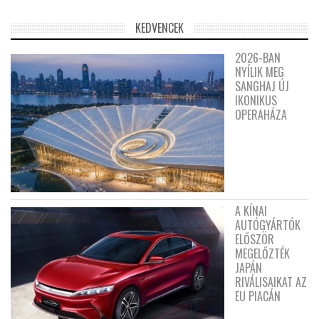
KEDVENCEK
2026-BAN
NYÍLIK MEG
SANGHAJ ÚJ
IKONIKUS
OPERAHÁZA
A KÍNAI
AUTÓGYÁRTÓK
ELŐSZÖR
MEGELŐZTÉK
JAPÁN
RIVÁLISAIKAT AZ
EU PIACÁN