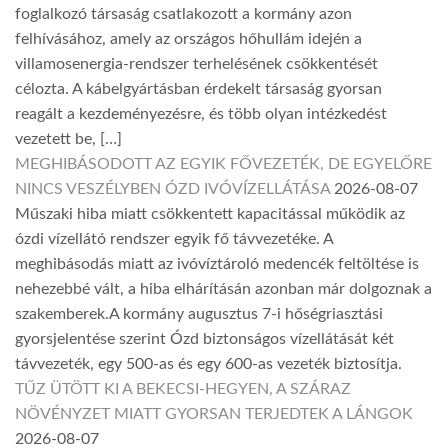
foglalkozó társaság csatlakozott a kormány azon
felhívásához, amely az országos hőhullám idején a
villamosenergia-rendszer terhelésének csökkentését
célozta. A kábelgyártásban érdekelt társaság gyorsan
reagált a kezdeményezésre, és több olyan intézkedést
vezetett be, […]
MEGHIBÁSODOTT AZ EGYIK FŐVEZETÉK, DE EGYELŐRE
NINCS VESZÉLYBEN ÓZD IVÓVÍZELLÁTÁSA
2026-08-07
Műszaki hiba miatt csökkentett kapacitással működik az
ózdi vízellátó rendszer egyik fő távvezetéke. A
meghibásodás miatt az ivóvíztároló medencék feltöltése is
nehezebbé vált, a hiba elhárításán azonban már dolgoznak a
szakemberek.A kormány augusztus 7-i hőségriasztási
gyorsjelentése szerint Ózd biztonságos vízellátását két
távvezeték, egy 500-as és egy 600-as vezeték biztosítja.
TŰZ ÜTÖTT KI A BEKECSI-HEGYEN, A SZÁRAZ
NÖVÉNYZET MIATT GYORSAN TERJEDTEK A LÁNGOK
2026-08-07