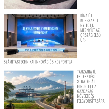
KÍNA ÚJ
KORSZAKOT
NYITOTT:
MEGNYÍLT AZ
ORSZÁG ELSŐ
ŰR-
SZÁMÍTÁSTECHNIKAI INNOVÁCIÓS KÖZPONTJA
TANZÁNIA ÚJ
FEJLESZTÉSI
STRATÉGIÁT
HIRDETETT A
GAZDASÁGI
NÖVEKEDÉS
FELGYORSÍTÁSÁRA