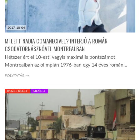
2017-10-04
MI LETT NADIA COMANECIVEL? INTERJÚ A ROMÁN
CSODATORNÁSZNŐVEL MONTREALBAN
Hétszer ért el 10-est, vagyis maximális pontszámot
Montrealban az olimpián 1976-ban egy 14 éves román…
FOLYTATÁS →
KÖZEL-KELET
KIEMELT