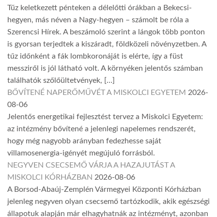
Tűz keletkezett pénteken a délelőtti órákban a Bekecsi-
hegyen, más néven a Nagy-hegyen – számolt be róla a
Szerencsi Hírek. A beszámoló szerint a lángok több ponton
is gyorsan terjedtek a kiszáradt, földközeli növényzetben. A
tűz időnként a fák lombkoronáját is elérte, így a füst
messziről is jól látható volt. A környéken jelentős számban
találhatók szőlőültetvények, […]
BŐVÍTENÉ NAPERŐMŰVÉT A MISKOLCI EGYETEM
2026-
08-06
Jelentős energetikai fejlesztést tervez a Miskolci Egyetem:
az intézmény bővítené a jelenlegi napelemes rendszerét,
hogy még nagyobb arányban fedezhesse saját
villamosenergia-igényét megújuló forrásból.
NEGYVEN CSECSEMŐ VÁRJA A HAZAJUTÁST A
MISKOLCI KÓRHÁZBAN
2026-08-06
A Borsod-Abaúj-Zemplén Vármegyei Központi Kórházban
jelenleg negyven olyan csecsemő tartózkodik, akik egészségi
állapotuk alapján már elhagyhatnák az intézményt, azonban