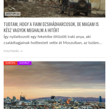
2017-09-12
TUDTAM, HOGY A FIAIM DZSIHÁDHARCOSOK, DE MAGAM IS
KÉSZ VAGYOK MEGHALNI A HITÉRT
Így nyilatkozott egy feketébe öltözött iraki anya, aki
családtagjainak holttesteit vette át Moszulban, az Iszlám…
FOLYTATÁS →
EURÓPA
KIEMELT