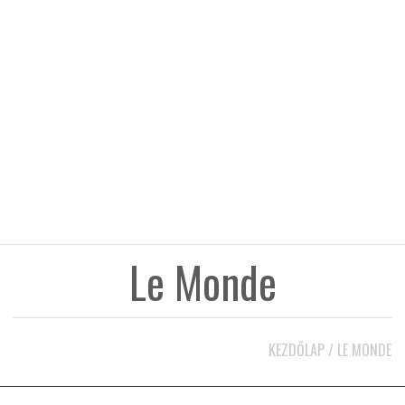
KÖZEL-KELET
AUSZTRÁLIA
A VILÁG ITTHON
MÉDIA
Le Monde
GLOBOTV BP
KEZDŐLAP
/
LE MONDE
HÍR3D