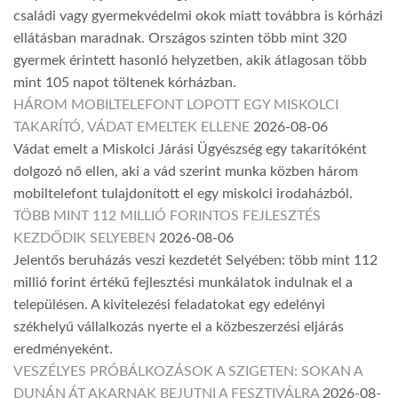
családi vagy gyermekvédelmi okok miatt továbbra is kórházi
ellátásban maradnak. Országos szinten több mint 320
gyermek érintett hasonló helyzetben, akik átlagosan több
mint 105 napot töltenek kórházban.
HÁROM MOBILTELEFONT LOPOTT EGY MISKOLCI
TAKARÍTÓ, VÁDAT EMELTEK ELLENE
2026-08-06
Vádat emelt a Miskolci Járási Ügyészség egy takarítóként
dolgozó nő ellen, aki a vád szerint munka közben három
mobiltelefont tulajdonított el egy miskolci irodaházból.
TÖBB MINT 112 MILLIÓ FORINTOS FEJLESZTÉS
KEZDŐDIK SELYEBEN
2026-08-06
Jelentős beruházás veszi kezdetét Selyében: több mint 112
millió forint értékű fejlesztési munkálatok indulnak el a
településen. A kivitelezési feladatokat egy edelényi
székhelyű vállalkozás nyerte el a közbeszerzési eljárás
eredményeként.
VESZÉLYES PRÓBÁLKOZÁSOK A SZIGETEN: SOKAN A
DUNÁN ÁT AKARNAK BEJUTNI A FESZTIVÁLRA
2026-08-