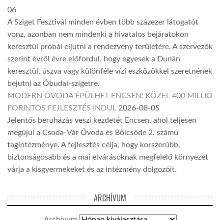
06
A Sziget Fesztivál minden évben több százezer látogatót
vonz, azonban nem mindenki a hivatalos bejáratokon
keresztül próbál eljutni a rendezvény területére. A szervezők
szerint évről évre előfordul, hogy egyesek a Dunán
keresztül, úszva vagy különféle vízi eszközökkel szeretnének
bejutni az Óbudai-szigetre.
MODERN ÓVODA ÉPÜLHET ENCSEN: KÖZEL 400 MILLIÓ
FORINTOS FEJLESZTÉS INDUL
2026-08-05
Jelentős beruházás veszi kezdetét Encsen, ahol teljesen
megújul a Csoda-Vár Óvoda és Bölcsőde 2. számú
tagintézménye. A fejlesztés célja, hogy korszerűbb,
biztonságosabb és a mai elvárásoknak megfelelő környezet
várja a kisgyermekeket és az intézmény dolgozóit.
ARCHÍVUM
Archívum