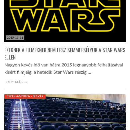
2015-11-11
EZEKNEK A FILMEKNEK NEM LESZ SEMMI ESÉLYÜK A STAR WARS
ELLEN
Nagyon kevés idő van hátra 2015 legnagyobb felhajtásával
kísért filmjéig, a hetedik Star Wars részig.…
FOLYTATÁS →
ÉSZAK-AMERIKA - BULVÁR