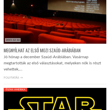
LATIMO.HU
GLOBOBOOK
2015-12-16
MEGNYÍLHAT AZ ELSŐ MOZI SZAÚD-ARÁBIÁBAN
Jó hónap a december Szaúd-Arábiában. Vasárnap
megtartották az első választásokat, melyeken nők is részt
vehettek,…
FOLYTATÁS →
ÉSZAK-AMERIKA