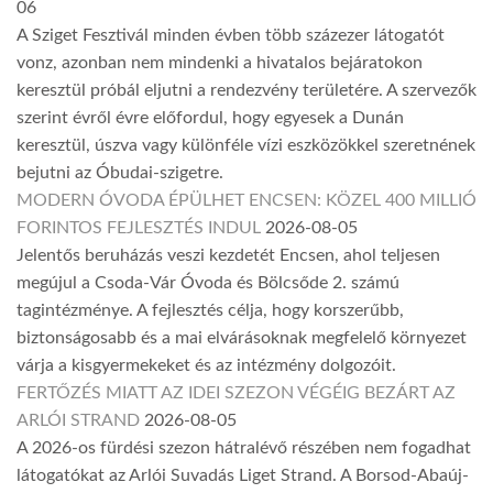
06
A Sziget Fesztivál minden évben több százezer látogatót
vonz, azonban nem mindenki a hivatalos bejáratokon
keresztül próbál eljutni a rendezvény területére. A szervezők
szerint évről évre előfordul, hogy egyesek a Dunán
keresztül, úszva vagy különféle vízi eszközökkel szeretnének
bejutni az Óbudai-szigetre.
MODERN ÓVODA ÉPÜLHET ENCSEN: KÖZEL 400 MILLIÓ
FORINTOS FEJLESZTÉS INDUL
2026-08-05
Jelentős beruházás veszi kezdetét Encsen, ahol teljesen
megújul a Csoda-Vár Óvoda és Bölcsőde 2. számú
tagintézménye. A fejlesztés célja, hogy korszerűbb,
biztonságosabb és a mai elvárásoknak megfelelő környezet
várja a kisgyermekeket és az intézmény dolgozóit.
FERTŐZÉS MIATT AZ IDEI SZEZON VÉGÉIG BEZÁRT AZ
ARLÓI STRAND
2026-08-05
A 2026-os fürdési szezon hátralévő részében nem fogadhat
látogatókat az Arlói Suvadás Liget Strand. A Borsod-Abaúj-