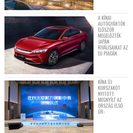
A KÍNAI
AUTÓGYÁRTÓK
ELŐSZÖR
MEGELŐZTÉK
JAPÁN
RIVÁLISAIKAT AZ
EU PIACÁN
KÍNA ÚJ
KORSZAKOT
NYITOTT:
MEGNYÍLT AZ
ORSZÁG ELSŐ
ŰR-