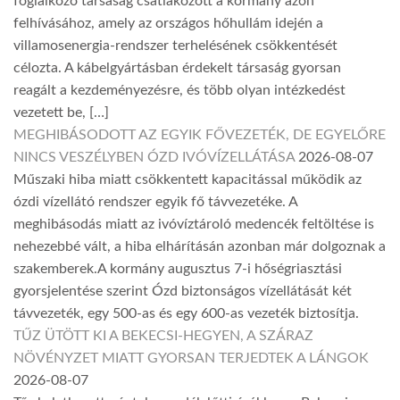
foglalkozó társaság csatlakozott a kormány azon
felhívásához, amely az országos hőhullám idején a
villamosenergia-rendszer terhelésének csökkentését
célozta. A kábelgyártásban érdekelt társaság gyorsan
reagált a kezdeményezésre, és több olyan intézkedést
vezetett be, […]
MEGHIBÁSODOTT AZ EGYIK FŐVEZETÉK, DE EGYELŐRE
NINCS VESZÉLYBEN ÓZD IVÓVÍZELLÁTÁSA
2026-08-07
Műszaki hiba miatt csökkentett kapacitással működik az
ózdi vízellátó rendszer egyik fő távvezetéke. A
meghibásodás miatt az ivóvíztároló medencék feltöltése is
nehezebbé vált, a hiba elhárításán azonban már dolgoznak a
szakemberek.A kormány augusztus 7-i hőségriasztási
gyorsjelentése szerint Ózd biztonságos vízellátását két
távvezeték, egy 500-as és egy 600-as vezeték biztosítja.
TŰZ ÜTÖTT KI A BEKECSI-HEGYEN, A SZÁRAZ
NÖVÉNYZET MIATT GYORSAN TERJEDTEK A LÁNGOK
2026-08-07