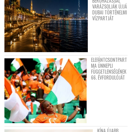
BERUHÁZÁSSAL
VARÁZSOLJÁK ÚJJÁ
DUBAI TÖRTÉNELMI
VÍZPARTJÁT
ELEFÁNTCSONTPART
MA ÜNNEPLI
FÜGGETLENSÉGÉNEK
66. ÉVFORDULÓJÁT
KÍNA ÚJABB