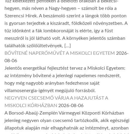
Tűz keletkezett pénteken a délelőtti órákban a Bekecsi-
hegyen, más néven a Nagy-hegyen – számolt be róla a
Szerencsi Hírek. A beszámoló szerint a lángok több ponton
is gyorsan terjedtek a kiszáradt, földközeli növényzetben. A
tűz időnként a fák lombkoronáját is elérte, így a füst
messziről is jól látható volt. A környéken jelentős számban
találhatók szőlőültetvények, […]
BŐVÍTENÉ NAPERŐMŰVÉT A MISKOLCI EGYETEM
2026-
08-06
Jelentős energetikai fejlesztést tervez a Miskolci Egyetem:
az intézmény bővítené a jelenlegi napelemes rendszerét,
hogy még nagyobb arányban fedezhesse saját
villamosenergia-igényét megújuló forrásból.
NEGYVEN CSECSEMŐ VÁRJA A HAZAJUTÁST A
MISKOLCI KÓRHÁZBAN
2026-08-06
A Borsod-Abaúj-Zemplén Vármegyei Központi Kórházban
jelenleg negyven olyan csecsemő tartózkodik, akik egészségi
állapotuk alapján már elhagyhatnák az intézményt, azonban