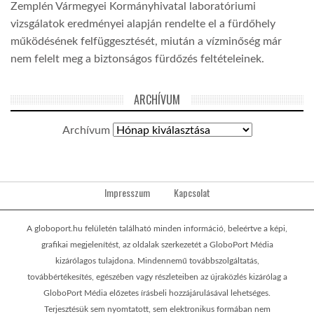
Zemplén Vármegyei Kormányhivatal laboratóriumi
vizsgálatok eredményei alapján rendelte el a fürdőhely
működésének felfüggesztését, miután a vízminőség már
nem felelt meg a biztonságos fürdőzés feltételeinek.
ARCHÍVUM
Archívum
Impresszum
Kapcsolat
A globoport.hu felületén található minden információ, beleértve a képi,
grafikai megjelenítést, az oldalak szerkezetét a GloboPort Média
kizárólagos tulajdona. Mindennemű továbbszolgáltatás,
továbbértékesítés, egészében vagy részleteiben az újraközlés kizárólag a
GloboPort Média előzetes írásbeli hozzájárulásával lehetséges.
Terjesztésük sem nyomtatott, sem elektronikus formában nem