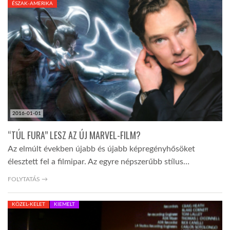
ÉSZAK-AMERIKA
TROPICALMAGAZIN
GLOBOTV
AFRIKA TUDÁSTÁR
2016-01-01
A NAP SZÉPE
“TÚL FURA” LESZ AZ ÚJ MARVEL-FILM?
Az elmúlt években újabb és újabb képregényhősöket
LINKTR.EE
élesztett fel a filmipar. Az egyre népszerűbb stílus…
FOLYTATÁS →
GLOBOZSARU
KÖZEL-KELET
KIEMELT
DOBRAVERO.HU