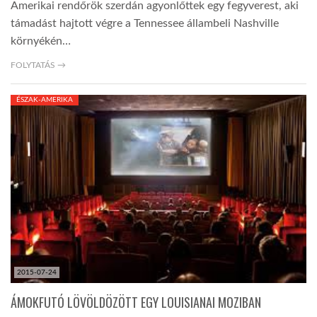
Amerikai rendőrök szerdán agyonlőttek egy fegyverest, aki
támadást hajtott végre a Tennessee állambeli Nashville
környékén…
FOLYTATÁS →
ÉSZAK-AMERIKA
2015-07-24
ÁMOKFUTÓ LÖVÖLDÖZÖTT EGY LOUISIANAI MOZIBAN