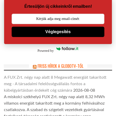
Értesüljön új cikkeinkről emailben!
Véglegesítés
Powered by
FRISS HÍREK A GLOBOTV-TŐL
A FUX Zrt. négy nap alatt 8 Megawatt energiát takarított
meg - A társadalmi felelősségvállalás fontos a
kábelgyártásban érdekelt cég számára
2026-08-08
A miskolci székhelyű FUX Zrt. négy nap alatt 8,32 MWh
villamos energiát takarított meg a kormány felhívásához
csatlakozva. A szabad és szigetelt vezetékek gyártásával