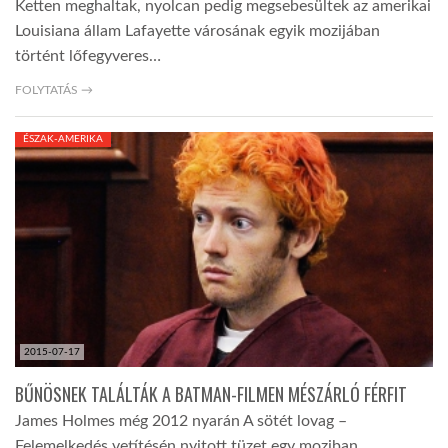
Ketten meghaltak, nyolcan pedig megsebesültek az amerikai
Louisiana állam Lafayette városának egyik mozijában
történt lőfegyveres…
FOLYTATÁS →
ÉSZAK-AMERIKA
2015-07-17
BŰNÖSNEK TALÁLTÁK A BATMAN-FILMEN MÉSZÁRLÓ FÉRFIT
James Holmes még 2012 nyarán A sötét lovag –
Felemelkedés vetítésén nyitott tüzet egy moziban,…