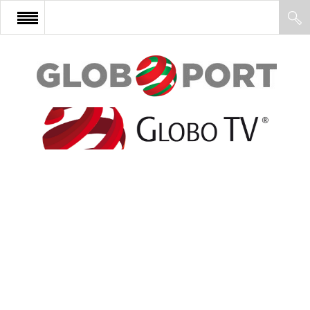
FŐOLDAL
AFRIKA
EURÓPA
ÁZSIA
ÉSZAK-AMERIKA
LATIN-AMERIKA