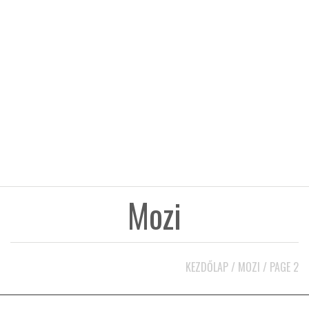
KÖZEL-KELET
AUSZTRÁLIA
A VILÁG ITTHON
MÉDIA
Mozi
GLOBOTV BP
KEZDŐLAP
/
MOZI
/
PAGE 2
HÍR3D