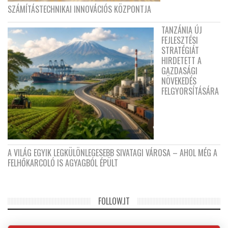
SZÁMÍTÁSTECHNIKAI INNOVÁCIÓS KÖZPONTJA
TANZÁNIA ÚJ
FEJLESZTÉSI
STRATÉGIÁT
HIRDETETT A
GAZDASÁGI
NÖVEKEDÉS
FELGYORSÍTÁSÁRA
A VILÁG EGYIK LEGKÜLÖNLEGESEBB SIVATAGI VÁROSA – AHOL MÉG A
FELHŐKARCOLÓ IS AGYAGBÓL ÉPÜLT
FOLLOW.IT