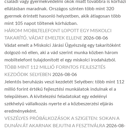
családi vagy gyermekvédelmi okok miatt továbbra is kórházi
ellátásban maradnak. Országos szinten több mint 320
gyermek érintett hasonló helyzetben, akik átlagosan több
mint 105 napot töltenek kórházban.
HÁROM MOBILTELEFONT LOPOTT EGY MISKOLCI
TAKARÍTÓ, VÁDAT EMELTEK ELLENE
2026-08-06
Vádat emelt a Miskolci Járási Ügyészség egy takarítóként
dolgozó nő ellen, aki a vád szerint munka közben három
mobiltelefont tulajdonított el egy miskolci irodaházból.
TÖBB MINT 112 MILLIÓ FORINTOS FEJLESZTÉS
KEZDŐDIK SELYEBEN
2026-08-06
Jelentős beruházás veszi kezdetét Selyében: több mint 112
millió forint értékű fejlesztési munkálatok indulnak el a
településen. A kivitelezési feladatokat egy edelényi
székhelyű vállalkozás nyerte el a közbeszerzési eljárás
eredményeként.
VESZÉLYES PRÓBÁLKOZÁSOK A SZIGETEN: SOKAN A
DUNÁN ÁT AKARNAK BEJUTNI A FESZTIVÁLRA
2026-08-