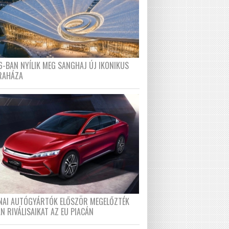
6-BAN NYÍLIK MEG SANGHAJ ÚJ IKONIKUS
RAHÁZA
ÍNAI AUTÓGYÁRTÓK ELŐSZÖR MEGELŐZTÉK
N RIVÁLISAIKAT AZ EU PIACÁN