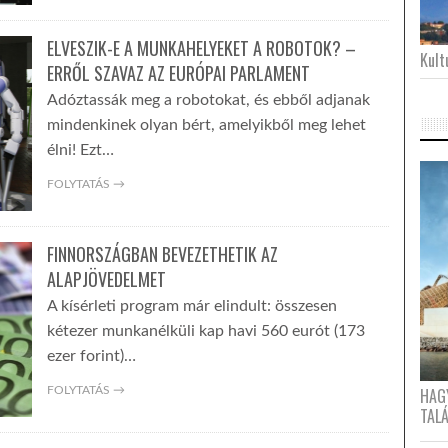
ELVESZIK-E A MUNKAHELYEKET A ROBOTOK? –
Kultu
ERRŐL SZAVAZ AZ EURÓPAI PARLAMENT
Adóztassák meg a robotokat, és ebből adjanak
mindenkinek olyan bért, amelyikből meg lehet
élni! Ezt…
FOLYTATÁS →
FINNORSZÁGBAN BEVEZETHETIK AZ
ALAPJÖVEDELMET
A kísérleti program már elindult: összesen
kétezer munkanélküli kap havi 560 eurót (173
ezer forint)…
FOLYTATÁS →
HAG
TAL