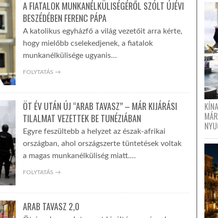
A FIATALOK MUNKANÉLKÜLISÉGÉRŐL SZÓLT ÚJÉVI
BESZÉDÉBEN FERENC PÁPA
A katolikus egyházfő a világ vezetőit arra kérte,
hogy mielőbb cselekedjenek, a fiatalok
munkanélkülisége ugyanis…
FOLYTATÁS →
ÖT ÉV UTÁN ÚJ “ARAB TAVASZ” – MÁR KIJÁRÁSI
KÍN
MÁR
TILALMAT VEZETTEK BE TUNÉZIÁBAN
NYU
Egyre feszültebb a helyzet az észak-afrikai
országban, ahol országszerte tüntetések voltak
a magas munkanélküliség miatt.…
FOLYTATÁS →
ARAB TAVASZ 2,0