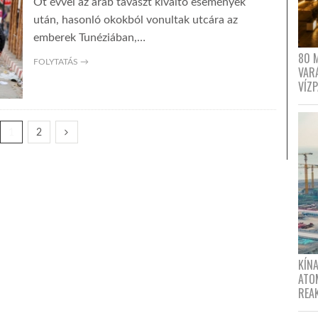
Öt évvel az arab tavaszt kiváltó események
után, hasonló okokból vonultak utcára az
emberek Tunéziában,…
80 
FOLYTATÁS →
VAR
VÍZ
1
2
KÍNA
ATO
REA