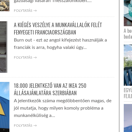
gazdasági vásárán Thesszalonikiben.…
FOLYTATÁS →
A KIÉGÉS VESZÉLYE A MUNKAVÁLLALÓK FELÉT
A bu
FENYEGETI FRANCIAORSZÁGBAN
buda
Burn out - ezt az angol kifejezést használják a
franciák is arra, hogyha valaki úgy…
FOLYTATÁS →
18.000 JELENTKEZŐ VAN AZ IKEA 250
EGY
ÁLLÁSAJÁNLATÁRA SZERBIÁBAN
FEJL
A jelentkezők száma megdöbbentően magas, de
jól mutatja, hogy milyen komoly probléma a
munkanélküliség a…
FOLYTATÁS →