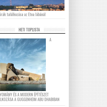
́rák találkozása az Etna lábánál
HETI TOPLISTA
A
YOMÁNY ÉS A MODERN ÉPÍTÉSZET
ÁLKOZÁSA A GUGGENHEIM ABU DHABIBAN