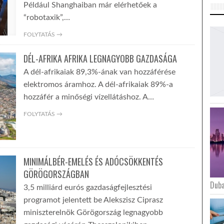
Például Shanghaiban már elérhetőek a
“robotaxik”,…
FOLYTATÁS →
DÉL-AFRIKA AFRIKA LEGNAGYOBB GAZDASÁGA
A dél-afrikaiak 89,3%-ának van hozzáférése
elektromos áramhoz. A dél-afrikaiak 89%-a
hozzáfér a minőségi vízellátáshoz. A…
FOLYTATÁS →
MINIMÁLBÉR-EMELÉS ÉS ADÓCSÖKKENTÉS
GÖRÖGORSZÁGBAN
Duba
3,5 milliárd eurós gazdaságfejlesztési
programot jelentett be Alekszisz Ciprasz
miniszterelnök Görögország legnagyobb