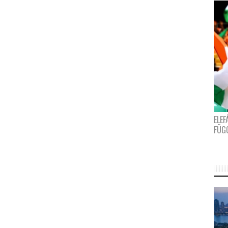
ELE
FÜG