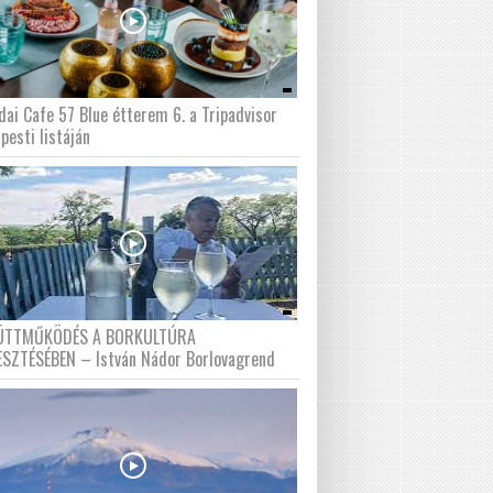
dai Cafe 57 Blue étterem 6. a Tripadvisor
pesti listáján
ÜTTMŰKÖDÉS A BORKULTÚRA
ESZTÉSÉBEN – István Nádor Borlovagrend