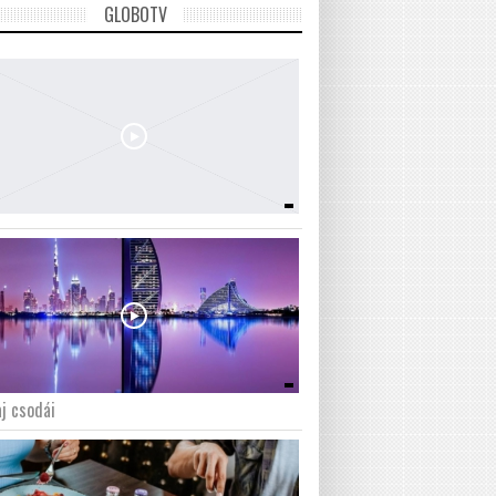
GLOBOTV
j csodái