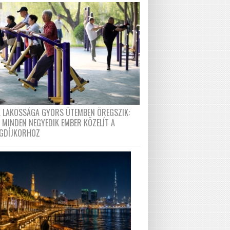
A LAKOSSÁGA GYORS ÜTEMBEN ÖREGSZIK:
 MINDEN NEGYEDIK EMBER KÖZELÍT A
GDÍJKORHOZ