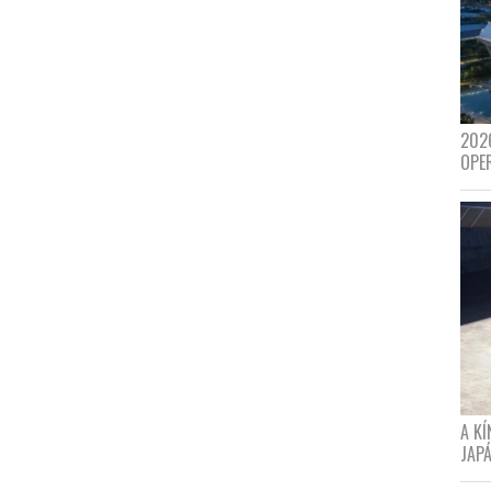
202
OPE
A K
JAPÁ