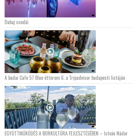
Dubaj csodái
A budai Cafe 57 Blue étterem 6. a Tripadvisor budapesti listáján
EGYÜTTMŰKÖDÉS A BORKULTÚRA FEJLESZTÉSÉBEN – István Nádor