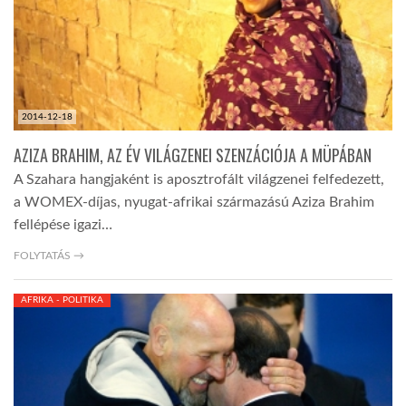
2014-12-18
AZIZA BRAHIM, AZ ÉV VILÁGZENEI SZENZÁCIÓJA A MÜPÁBAN
A Szahara hangjaként is aposztrofált világzenei felfedezett,
a WOMEX-díjas, nyugat-afrikai származású Aziza Brahim
fellépése igazi…
FOLYTATÁS →
AFRIKA - POLITIKA