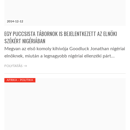
2014-12-12
EGY PUCCSISTA TÁBORNOK IS BEJELENTKEZETT AZ ELNÖKI
SZÉKÉRT NIGÉRIÁBAN
Megvan az első komoly kihívója Goodluck Jonathan nigériai
elnöknek, miután a legnagyobb nigériai ellenzéki párt…
FOLYTATÁS →
AFRIKA - POLITIKA