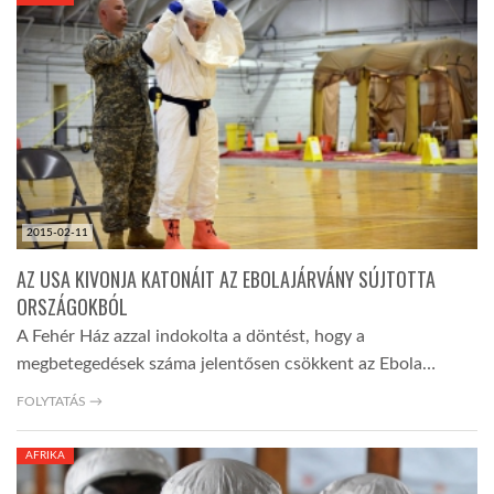
KÖZEL-KELET
AUSZTRÁLIA
A VILÁG ITTHON
2015-02-11
MÉDIA
AZ USA KIVONJA KATONÁIT AZ EBOLAJÁRVÁNY SÚJTOTTA
ORSZÁGOKBÓL
A Fehér Ház azzal indokolta a döntést, hogy a
megbetegedések száma jelentősen csökkent az Ebola…
GLOBOTV BP
FOLYTATÁS →
AFRIKA
HÍR3D