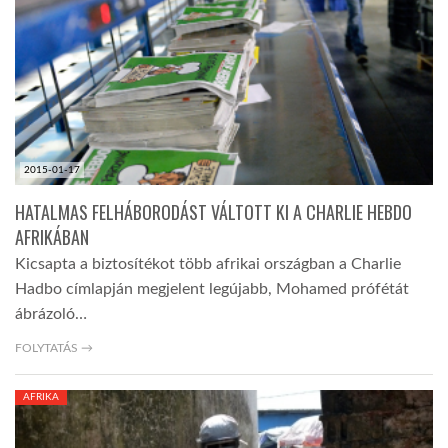
LATIMO.HU
GLOBOBOOK
2015-01-17
HATALMAS FELHÁBORODÁST VÁLTOTT KI A CHARLIE HEBDO
AFRIKÁBAN
Kicsapta a biztosítékot több afrikai országban a Charlie
Hadbo címlapján megjelent legújabb, Mohamed prófétát
ábrázoló…
FOLYTATÁS →
AFRIKA