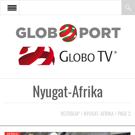
FŐOLDAL
AFRIKA
EURÓPA
Nyugat-Afrika
ÁZSIA
ÉSZAK-AMERIKA
KEZDŐLAP
/
NYUGAT-AFRIKA
/
PAGE 2
LATIN-AMERIKA
AFRIKA