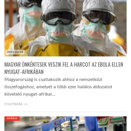
TROPICALMAGAZIN
GLOBOTV
AFRIKA TUDÁSTÁR
2015-02-11
MAGYAR ÖNKÉNTESEK VESZIK FEL A HARCOT AZ EBOLA ELLEN
A NAP SZÉPE
NYUGAT-AFRIKÁBAN
Magyarország is csatlakozik ahhoz a nemzetközi
összefogáshoz, amelyet a több ezer halálos áldozatot
LINKTR.EE
követelő nyugat-afrikai…
FOLYTATÁS →
GLOBOZSARU
AFRIKA
DOBRAVERO.HU