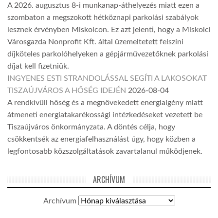
A 2026. augusztus 8-i munkanap-áthelyezés miatt ezen a
szombaton a megszokott hétköznapi parkolási szabályok
lesznek érvényben Miskolcon. Ez azt jelenti, hogy a Miskolci
Városgazda Nonprofit Kft. által üzemeltetett felszíni
díjköteles parkolóhelyeken a gépjárművezetőknek parkolási
díjat kell fizetniük.
INGYENES ESTI STRANDOLÁSSAL SEGÍTI A LAKOSOKAT
TISZAÚJVÁROS A HŐSÉG IDEJÉN
2026-08-04
A rendkívüli hőség és a megnövekedett energiaigény miatt
átmeneti energiatakarékossági intézkedéseket vezetett be
Tiszaújváros önkormányzata. A döntés célja, hogy
csökkentsék az energiafelhasználást úgy, hogy közben a
legfontosabb közszolgáltatások zavartalanul működjenek.
ARCHÍVUM
Archívum