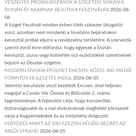
VESZÉLYES PRÓBÁLKOZÁSOK A SZIGETEN: SOKAN A
DUNÁN ÁT AKARNAK BEJUTNI A FESZTIVÁLRA
2026-08-
06
A Sziget Fesztivál minden évben több százezer látogatót
vonz, azonban nem mindenki a hivatalos bejáratokon
keresztül próbál eljutni a rendezvény területére. A szervezők
szerint évről évre előfordul, hogy egyesek a Dunán
keresztül, úszva vagy különféle vízi eszközökkel szeretnének
bejutni az Óbudai-szigetre.
MODERN ÓVODA ÉPÜLHET ENCSEN: KÖZEL 400 MILLIÓ
FORINTOS FEJLESZTÉS INDUL
2026-08-05
Jelentős beruházás veszi kezdetét Encsen, ahol teljesen
megújul a Csoda-Vár Óvoda és Bölcsőde 2. számú
tagintézménye. A fejlesztés célja, hogy korszerűbb,
biztonságosabb és a mai elvárásoknak megfelelő környezet
várja a kisgyermekeket és az intézmény dolgozóit.
FERTŐZÉS MIATT AZ IDEI SZEZON VÉGÉIG BEZÁRT AZ
ARLÓI STRAND
2026-08-05