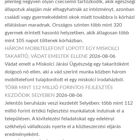
jelenleg negyven olyan csecsemő tartózkodik, akik egészségi
állapotuk alapján már elhagyhatnák az intézményt, azonban
családi vagy gyermekvédelmi okok miatt továbbra is kórházi
ellátásban maradnak. Országos szinten több mint 320
gyermek érintett hasonló helyzetben, akik átlagosan több
mint 105 napot töltenek kórházban.
HÁROM MOBILTELEFONT LOPOTT EGY MISKOLCI
TAKARÍTÓ, VÁDAT EMELTEK ELLENE
2026-08-06
Vádat emelt a Miskolci Járási Ügyészség egy takarítóként
dolgozó nő ellen, aki a vád szerint munka közben három
mobiltelefont tulajdonított el egy miskolci irodaházból.
TÖBB MINT 112 MILLIÓ FORINTOS FEJLESZTÉS
KEZDŐDIK SELYEBEN
2026-08-06
Jelentős beruházás veszi kezdetét Selyében: több mint 112
millió forint értékű fejlesztési munkálatok indulnak el a
településen. A kivitelezési feladatokat egy edelényi
székhelyű vállalkozás nyerte el a közbeszerzési eljárás
eredményeként.