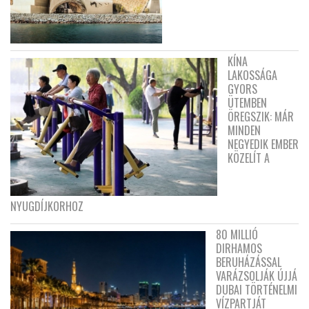
KÍNA
LAKOSSÁGA
GYORS
ÜTEMBEN
ÖREGSZIK: MÁR
MINDEN
NEGYEDIK EMBER
KÖZELÍT A
NYUGDÍJKORHOZ
80 MILLIÓ
DIRHAMOS
BERUHÁZÁSSAL
VARÁZSOLJÁK ÚJJÁ
DUBAI TÖRTÉNELMI
VÍZPARTJÁT