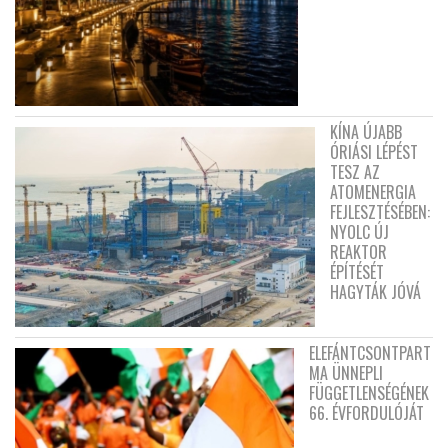
KÍNA ÚJABB
ÓRIÁSI LÉPÉST
TESZ AZ
ATOMENERGIA
FEJLESZTÉSÉBEN:
NYOLC ÚJ
REAKTOR
ÉPÍTÉSÉT
HAGYTÁK JÓVÁ
ELEFÁNTCSONTPART
MA ÜNNEPLI
FÜGGETLENSÉGÉNEK
66. ÉVFORDULÓJÁT