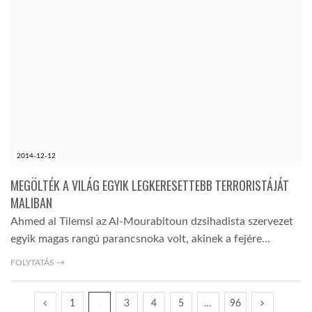
2014-12-12
MEGÖLTÉK A VILÁG EGYIK LEGKERESETTEBB TERRORISTÁJÁT
MALIBAN
Ahmed al Tilemsi az Al-Mourabitoun dzsihadista szervezet
egyik magas rangú parancsnoka volt, akinek a fejére…
FOLYTATÁS →
1
2
3
4
5
…
96