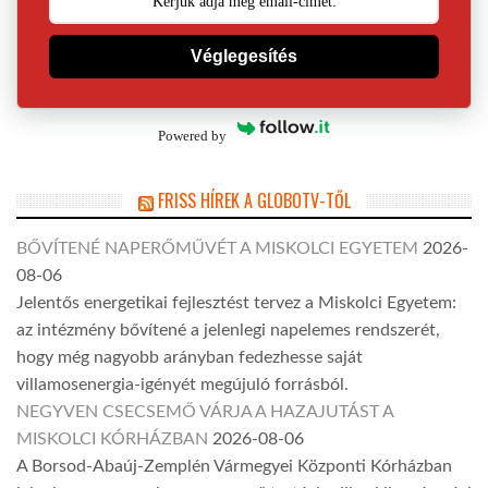
Véglegesítés
Powered by
FRISS HÍREK A GLOBOTV-TŐL
BŐVÍTENÉ NAPERŐMŰVÉT A MISKOLCI EGYETEM
2026-
08-06
Jelentős energetikai fejlesztést tervez a Miskolci Egyetem:
az intézmény bővítené a jelenlegi napelemes rendszerét,
hogy még nagyobb arányban fedezhesse saját
villamosenergia-igényét megújuló forrásból.
NEGYVEN CSECSEMŐ VÁRJA A HAZAJUTÁST A
MISKOLCI KÓRHÁZBAN
2026-08-06
A Borsod-Abaúj-Zemplén Vármegyei Központi Kórházban