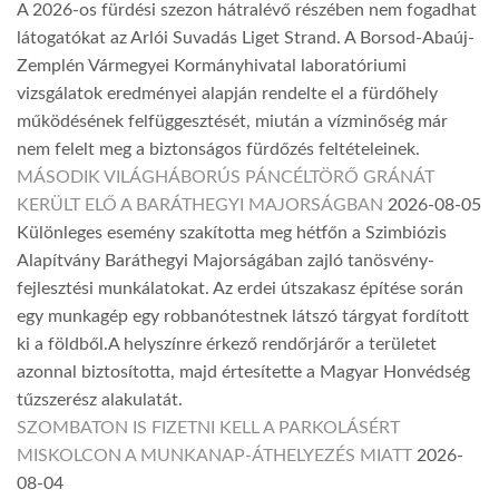
A 2026-os fürdési szezon hátralévő részében nem fogadhat
látogatókat az Arlói Suvadás Liget Strand. A Borsod-Abaúj-
Zemplén Vármegyei Kormányhivatal laboratóriumi
vizsgálatok eredményei alapján rendelte el a fürdőhely
működésének felfüggesztését, miután a vízminőség már
nem felelt meg a biztonságos fürdőzés feltételeinek.
MÁSODIK VILÁGHÁBORÚS PÁNCÉLTÖRŐ GRÁNÁT
KERÜLT ELŐ A BARÁTHEGYI MAJORSÁGBAN
2026-08-05
Különleges esemény szakította meg hétfőn a Szimbiózis
Alapítvány Baráthegyi Majorságában zajló tanösvény-
fejlesztési munkálatokat. Az erdei útszakasz építése során
egy munkagép egy robbanótestnek látszó tárgyat fordított
ki a földből.A helyszínre érkező rendőrjárőr a területet
azonnal biztosította, majd értesítette a Magyar Honvédség
tűzszerész alakulatát.
SZOMBATON IS FIZETNI KELL A PARKOLÁSÉRT
MISKOLCON A MUNKANAP-ÁTHELYEZÉS MIATT
2026-
08-04