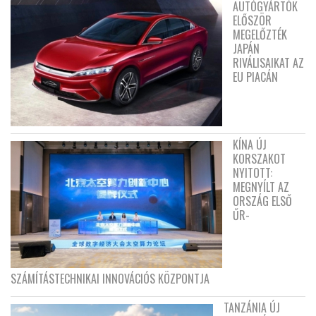
AUTÓGYÁRTÓK
ELŐSZÖR
MEGELŐZTÉK
JAPÁN
RIVÁLISAIKAT AZ
EU PIACÁN
KÍNA ÚJ
KORSZAKOT
NYITOTT:
MEGNYÍLT AZ
ORSZÁG ELSŐ
ŰR-
SZÁMÍTÁSTECHNIKAI INNOVÁCIÓS KÖZPONTJA
TANZÁNIA ÚJ