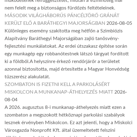
működésének felfüggesztését, miután a vízminőség már
nem felelt meg a biztonságos fürdőzés feltételeinek.
MÁSODIK VILÁGHÁBORÚS PÁNCÉLTÖRŐ GRÁNÁT
KERÜLT ELŐ A BARÁTHEGYI MAJORSÁGBAN
2026-08-05
Különleges esemény szakította meg hétfőn a Szimbiózis
Alapítvány Baráthegyi Majorságában zajló tanösvény-
fejlesztési munkálatokat. Az erdei útszakasz építése során
egy munkagép egy robbanótestnek látszó tárgyat fordított
ki a földből.A helyszínre érkező rendőrjárőr a területet
azonnal biztosította, majd értesítette a Magyar Honvédség
tűzszerész alakulatát.
SZOMBATON IS FIZETNI KELL A PARKOLÁSÉRT
MISKOLCON A MUNKANAP-ÁTHELYEZÉS MIATT
2026-
08-04
A 2026. augusztus 8-i munkanap-áthelyezés miatt ezen a
szombaton a megszokott hétköznapi parkolási szabályok
lesznek érvényben Miskolcon. Ez azt jelenti, hogy a Miskolci
Városgazda Nonprofit Kft. által üzemeltetett felszíni