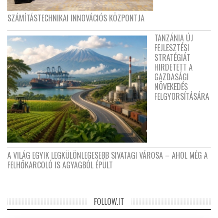
SZÁMÍTÁSTECHNIKAI INNOVÁCIÓS KÖZPONTJA
TANZÁNIA ÚJ
FEJLESZTÉSI
STRATÉGIÁT
HIRDETETT A
GAZDASÁGI
NÖVEKEDÉS
FELGYORSÍTÁSÁRA
A VILÁG EGYIK LEGKÜLÖNLEGESEBB SIVATAGI VÁROSA – AHOL MÉG A
FELHŐKARCOLÓ IS AGYAGBÓL ÉPÜLT
FOLLOW.IT