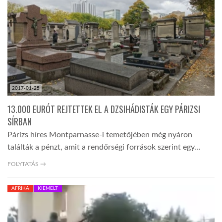
TROPICALMAGAZIN
GLOBOTV
AFRIKA TUDÁSTÁR
2017-01-25
13.000 EURÓT REJTETTEK EL A DZSIHÁDISTÁK EGY PÁRIZSI
A NAP SZÉPE
SÍRBAN
Párizs híres Montparnasse-i temetőjében még nyáron
találták a pénzt, amit a rendőrségi források szerint egy…
LINKTR.EE
FOLYTATÁS →
GLOBOZSARU
AFRIKA
KIEMELT
DOBRAVERO.HU