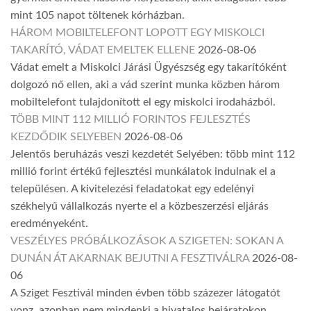
mint 105 napot töltenek kórházban.
HÁROM MOBILTELEFONT LOPOTT EGY MISKOLCI
TAKARÍTÓ, VÁDAT EMELTEK ELLENE
2026-08-06
Vádat emelt a Miskolci Járási Ügyészség egy takarítóként
dolgozó nő ellen, aki a vád szerint munka közben három
mobiltelefont tulajdonított el egy miskolci irodaházból.
TÖBB MINT 112 MILLIÓ FORINTOS FEJLESZTÉS
KEZDŐDIK SELYEBEN
2026-08-06
Jelentős beruházás veszi kezdetét Selyében: több mint 112
millió forint értékű fejlesztési munkálatok indulnak el a
településen. A kivitelezési feladatokat egy edelényi
székhelyű vállalkozás nyerte el a közbeszerzési eljárás
eredményeként.
VESZÉLYES PRÓBÁLKOZÁSOK A SZIGETEN: SOKAN A
DUNÁN ÁT AKARNAK BEJUTNI A FESZTIVÁLRA
2026-08-
06
A Sziget Fesztivál minden évben több százezer látogatót
vonz, azonban nem mindenki a hivatalos bejáratokon