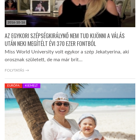
2016-10-16
AZ EGYKORI SZÉPSÉGKIRÁLYNŐ NEM TUD KIJÖNNI A VÁLÁS
UTÁN NEKI MEGÍTÉLT ÉVI 370 EZER FONTBÓL
Miss World University volt egykor a szép Jekatyerina, aki
orosznak született, de ma már brit…
FOLYTATÁS →
EURÓPA
KIEMELT