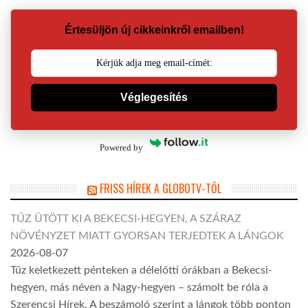
Értesüljön új cikkeinkről emailben!
Véglegesítés
Powered by
FRISS HÍREK A GLOBOTV-TŐL
TŰZ ÜTÖTT KI A BEKECSI-HEGYEN, A SZÁRAZ
NÖVÉNYZET MIATT GYORSAN TERJEDTEK A LÁNGOK
2026-08-07
Tűz keletkezett pénteken a délelőtti órákban a Bekecsi-
hegyen, más néven a Nagy-hegyen – számolt be róla a
Szerencsi Hírek. A beszámoló szerint a lángok több ponton