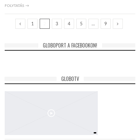
FOLYTATÁS →
1
2
3
4
5
…
9
GLOBOPORT A FACEBOOKON!
GLOBOTV