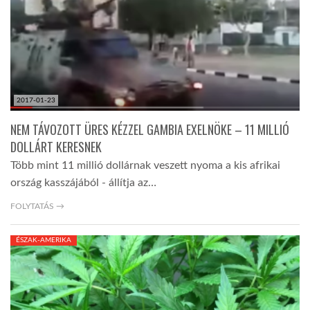
LATIMO.HU
GLOBOBOOK
2017-01-23
NEM TÁVOZOTT ÜRES KÉZZEL GAMBIA EXELNÖKE – 11 MILLIÓ
DOLLÁRT KERESNEK
Több mint 11 millió dollárnak veszett nyoma a kis afrikai
ország kasszájából - állítja az…
FOLYTATÁS →
ÉSZAK-AMERIKA