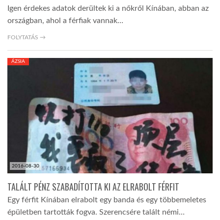
Igen érdekes adatok derültek ki a nőkről Kínában, abban az
országban, ahol a férfiak vannak…
FOLYTATÁS →
ÁZSIA
2016-08-30
TALÁLT PÉNZ SZABADÍTOTTA KI AZ ELRABOLT FÉRFIT
Egy férfit Kínában elrabolt egy banda és egy többemeletes
épületben tartották fogva. Szerencsére talált némi…