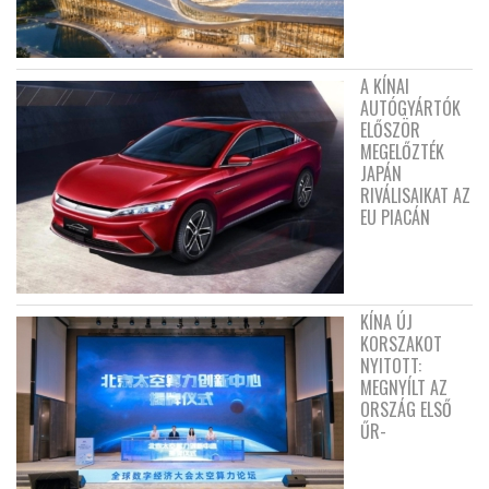
A KÍNAI
AUTÓGYÁRTÓK
ELŐSZÖR
MEGELŐZTÉK
JAPÁN
RIVÁLISAIKAT AZ
EU PIACÁN
KÍNA ÚJ
KORSZAKOT
NYITOTT:
MEGNYÍLT AZ
ORSZÁG ELSŐ
ŰR-