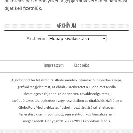
díjköteles parkolóhelyeken a gépjárművezetőknek parkolási
díjat kell fizetniük.
ARCHÍVUM
Archívum
Impresszum
Kapcsolat
A globoport.hu felületén található minden információ, beleértve a képi,
grafikai megjelenítést, az oldalak szerkezetét a GloboPort Média
kizárólagos tulajdona. Mindennemű továbbszolgáltatás,
továbbértékesítés, egészében vagy részleteiben az újraközlés kizárólag a
GloboPort Média előzetes írásbeli hozzájárulásával lehetséges.
Terjesztésük sem nyomtatott, sem elektronikus formában nem
megengedett. Copyright© 2008-2017 GloboPort Média