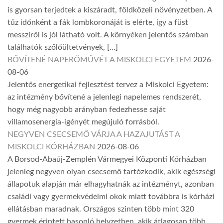
is gyorsan terjedtek a kiszáradt, földközeli növényzetben. A
tűz időnként a fák lombkoronáját is elérte, így a füst
messziről is jól látható volt. A környéken jelentős számban
találhatók szőlőültetvények, […]
BŐVÍTENÉ NAPERŐMŰVÉT A MISKOLCI EGYETEM
2026-
08-06
Jelentős energetikai fejlesztést tervez a Miskolci Egyetem:
az intézmény bővítené a jelenlegi napelemes rendszerét,
hogy még nagyobb arányban fedezhesse saját
villamosenergia-igényét megújuló forrásból.
NEGYVEN CSECSEMŐ VÁRJA A HAZAJUTÁST A
MISKOLCI KÓRHÁZBAN
2026-08-06
A Borsod-Abaúj-Zemplén Vármegyei Központi Kórházban
jelenleg negyven olyan csecsemő tartózkodik, akik egészségi
állapotuk alapján már elhagyhatnák az intézményt, azonban
családi vagy gyermekvédelmi okok miatt továbbra is kórházi
ellátásban maradnak. Országos szinten több mint 320
gyermek érintett hasonló helyzetben, akik átlagosan több