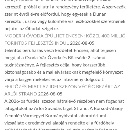
keresztül próbál eljutni a rendezvény területére. A szervezők
szerint évről évre előfordul, hogy egyesek a Dunán
keresztül, úszva vagy különféle vízi eszközökkel szeretnének
bejutni az Óbudai-szigetre.
MODERN ÓVODA ÉPÜLHET ENCSEN: KÖZEL 400 MILLIÓ
FORINTOS FEJLESZTÉS INDUL
2026-08-05
Jelentős beruházás veszi kezdetét Encsen, ahol teljesen
megújul a Csoda-Vár Óvoda és Bölcsőde 2. számú
tagintézménye. A fejlesztés célja, hogy korszerűbb,
biztonságosabb és a mai elvárásoknak megfelelő környezet
várja a kisgyermekeket és az intézmény dolgozóit.
FERTŐZÉS MIATT AZ IDEI SZEZON VÉGÉIG BEZÁRT AZ
ARLÓI STRAND
2026-08-05
A 2026-os fürdési szezon hátralévő részében nem fogadhat
látogatókat az Arlói Suvadás Liget Strand. A Borsod-Abaúj-
Zemplén Vármegyei Kormányhivatal laboratóriumi
vizsgálatok eredményei alapján rendelte el a fürdőhely