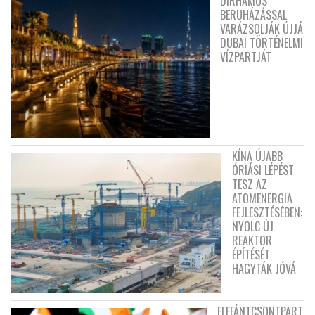
DIRHAMOS
BERUHÁZÁSSAL
VARÁZSOLJÁK ÚJJÁ
DUBAI TÖRTÉNELMI
VÍZPARTJÁT
KÍNA ÚJABB
ÓRIÁSI LÉPÉST
TESZ AZ
ATOMENERGIA
FEJLESZTÉSÉBEN:
NYOLC ÚJ
REAKTOR
ÉPÍTÉSÉT
HAGYTÁK JÓVÁ
ELEFÁNTCSONTPART