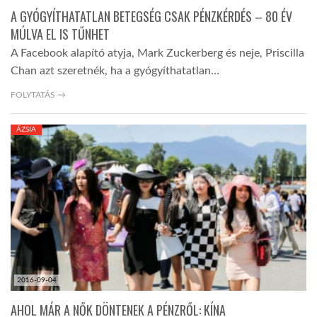
A GYÓGYÍTHATATLAN BETEGSÉG CSAK PÉNZKÉRDÉS – 80 ÉV
MÚLVA EL IS TŰNHET
A Facebook alapító atyja, Mark Zuckerberg és neje, Priscilla
Chan azt szeretnék, ha a gyógyíthatatlan…
FOLYTATÁS →
ÁZSIA
2016-09-04
AHOL MÁR A NŐK DÖNTENEK A PÉNZRŐL: KÍNA