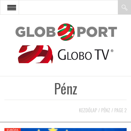
FŐOLDAL
AFRIKA
EURÓPA
Pénz
ÁZSIA
ÉSZAK-AMERIKA
KEZDŐLAP
/
PÉNZ
/
PAGE 2
LATIN-AMERIKA
EURÓPA