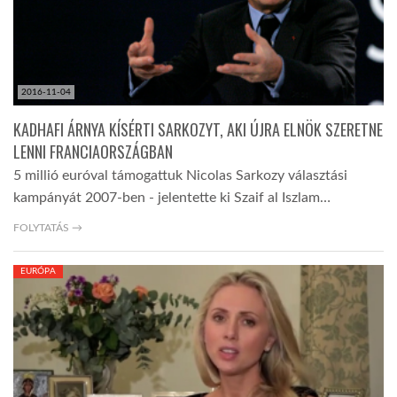
2016-11-04
KADHAFI ÁRNYA KÍSÉRTI SARKOZYT, AKI ÚJRA ELNÖK SZERETNE
LENNI FRANCIAORSZÁGBAN
5 millió euróval támogattuk Nicolas Sarkozy választási
kampányát 2007-ben - jelentette ki Szaif al Iszlam…
FOLYTATÁS →
EURÓPA