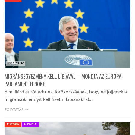
KÖZEL-KELET
AUSZTRÁLIA
A VILÁG ITTHON
2017-08-30
MÉDIA
MIGRÁNSEGYEZMÉNY KELL LÍBIÁVAL – MONDJA AZ EURÓPAI
PARLAMENT ELNÖKE
6 milliárd eurót adtunk Törökországnak, hogy ne jöjjenek a
migránsok, ennyit kell fizetni Líbiának is!…
GLOBOTV BP
FOLYTATÁS →
EURÓPA
KIEMELT
HÍR3D