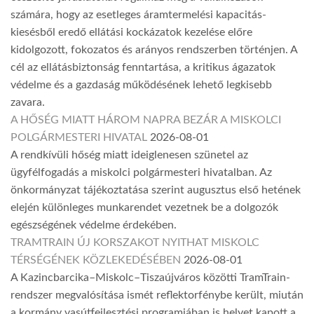
számára, hogy az esetleges áramtermelési kapacitás-
kiesésből eredő ellátási kockázatok kezelése előre
kidolgozott, fokozatos és arányos rendszerben történjen. A
cél az ellátásbiztonság fenntartása, a kritikus ágazatok
védelme és a gazdaság működésének lehető legkisebb
zavara.
A HŐSÉG MIATT HÁROM NAPRA BEZÁR A MISKOLCI
POLGÁRMESTERI HIVATAL
2026-08-01
A rendkívüli hőség miatt ideiglenesen szünetel az
ügyfélfogadás a miskolci polgármesteri hivatalban. Az
önkormányzat tájékoztatása szerint augusztus első hetének
elején különleges munkarendet vezetnek be a dolgozók
egészségének védelme érdekében.
TRAMTRAIN ÚJ KORSZAKOT NYITHAT MISKOLC
TÉRSÉGÉNEK KÖZLEKEDÉSÉBEN
2026-08-01
A Kazincbarcika–Miskolc–Tiszaújváros közötti TramTrain-
rendszer megvalósítása ismét reflektorfénybe került, miután
a kormány vasútfejlesztési programjában is helyet kapott a