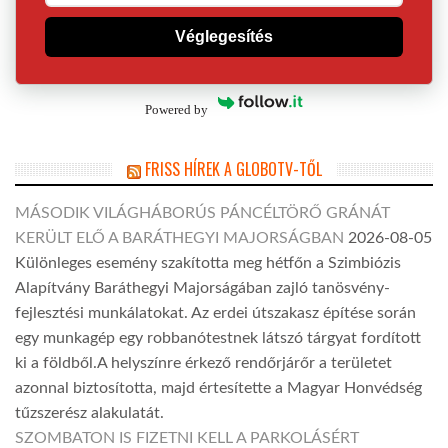
Véglegesítés
Powered by
FRISS HÍREK A GLOBOTV-TŐL
MÁSODIK VILÁGHÁBORÚS PÁNCÉLTÖRŐ GRÁNÁT
KERÜLT ELŐ A BARÁTHEGYI MAJORSÁGBAN
2026-08-05
Különleges esemény szakította meg hétfőn a Szimbiózis
Alapítvány Baráthegyi Majorságában zajló tanösvény-
fejlesztési munkálatokat. Az erdei útszakasz építése során
egy munkagép egy robbanótestnek látszó tárgyat fordított
ki a földből.A helyszínre érkező rendőrjárőr a területet
azonnal biztosította, majd értesítette a Magyar Honvédség
tűzszerész alakulatát.
SZOMBATON IS FIZETNI KELL A PARKOLÁSÉRT