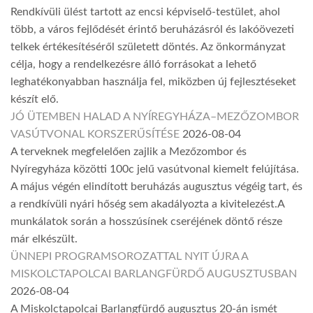
Rendkívüli ülést tartott az encsi képviselő-testület, ahol
több, a város fejlődését érintő beruházásról és lakóövezeti
telkek értékesítéséről született döntés. Az önkormányzat
célja, hogy a rendelkezésre álló forrásokat a lehető
leghatékonyabban használja fel, miközben új fejlesztéseket
készít elő.
JÓ ÜTEMBEN HALAD A NYÍREGYHÁZA–MEZŐZOMBOR
VASÚTVONAL KORSZERŰSÍTÉSE
2026-08-04
A terveknek megfelelően zajlik a Mezőzombor és
Nyíregyháza közötti 100c jelű vasútvonal kiemelt felújítása.
A május végén elindított beruházás augusztus végéig tart, és
a rendkívüli nyári hőség sem akadályozta a kivitelezést.A
munkálatok során a hosszúsínek cseréjének döntő része
már elkészült.
ÜNNEPI PROGRAMSOROZATTAL NYIT ÚJRA A
MISKOLCTAPOLCAI BARLANGFÜRDŐ AUGUSZTUSBAN
2026-08-04
A Miskolctapolcai Barlangfürdő augusztus 20-án ismét