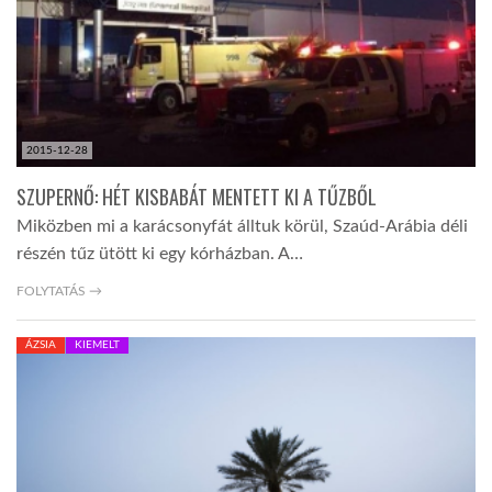
2015-12-28
SZUPERNŐ: HÉT KISBABÁT MENTETT KI A TŰZBŐL
Miközben mi a karácsonyfát álltuk körül, Szaúd-Arábia déli
részén tűz ütött ki egy kórházban. A…
FOLYTATÁS →
ÁZSIA
KIEMELT