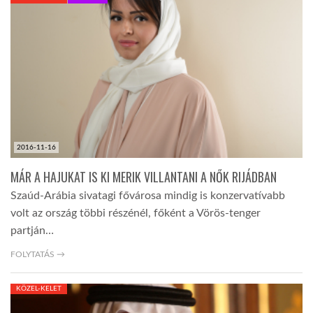
KÖZEL-KELET
AUSZTRÁLIA
A VILÁG ITTHON
2016-11-16
MÉDIA
MÁR A HAJUKAT IS KI MERIK VILLANTANI A NŐK RIJÁDBAN
Szaúd-Arábia sivatagi fővárosa mindig is konzervatívabb
volt az ország többi részénél, főként a Vörös-tenger
partján…
GLOBOTV BP
FOLYTATÁS →
KÖZEL-KELET
HÍR3D