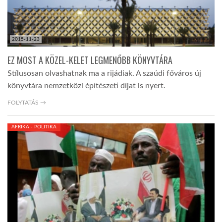
2015-11-23
EZ MOST A KÖZEL-KELET LEGMENŐBB KÖNYVTÁRA
Stílusosan olvashatnak ma a rijádiak. A szaúdi főváros új
könyvtára nemzetközi építészeti díjat is nyert.
FOLYTATÁS →
AFRIKA - POLITIKA