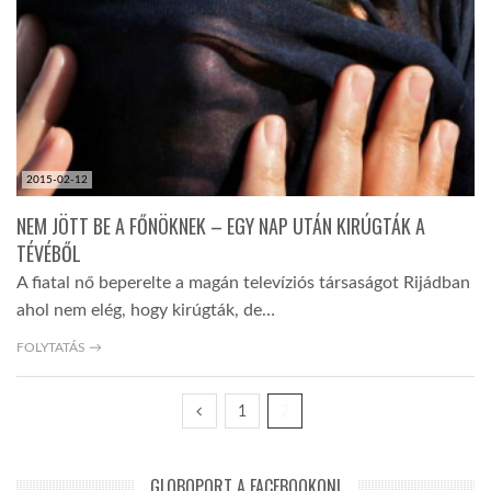
2015-02-12
NEM JÖTT BE A FŐNÖKNEK – EGY NAP UTÁN KIRÚGTÁK A
TÉVÉBŐL
A fiatal nő beperelte a magán televíziós társaságot Rijádban
ahol nem elég, hogy kirúgták, de…
FOLYTATÁS →
1
2
GLOBOPORT A FACEBOOKON!