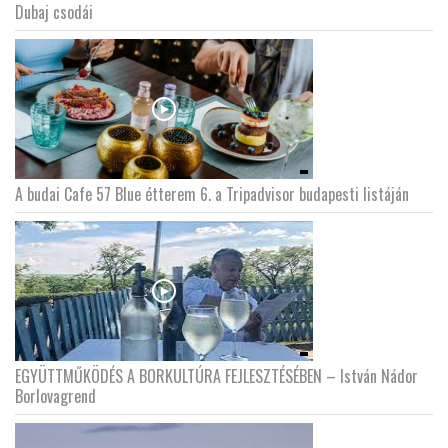
Dubaj csodái
A budai Cafe 57 Blue étterem 6. a Tripadvisor budapesti listáján
EGYÜTTMŰKÖDÉS A BORKULTÚRA FEJLESZTÉSÉBEN – István Nádor
Borlovagrend