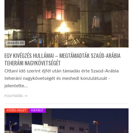
LATIMO.HU
GLOBOBOOK
2016-01-03
EGY KIVÉGZÉS HULLÁMAI – MEGTÁMADTÁK SZAÚD-ARÁBIA
TEHERÁNI NAGYKÖVETSÉGÉT
Ottani idő szerint éjfél után támadás érte Szaúd-Arábia
teheráni nagykövetségét és meshedi konzulátusát -
jelentette…
FOLYTATÁS →
KÖZEL-KELET
KIEMELT