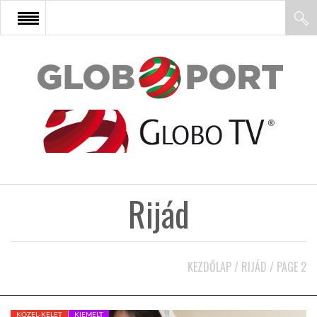
FŐOLDAL
AFRIKA
EURÓPA
Rijád
ÁZSIA
ÉSZAK-AMERIKA
KEZDŐLAP
/
RIJÁD
/
PAGE 2
LATIN-AMERIKA
KÖZEL-KELET
KIEMELT