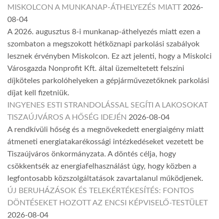
MISKOLCON A MUNKANAP-ÁTHELYEZÉS MIATT
2026-
08-04
A 2026. augusztus 8-i munkanap-áthelyezés miatt ezen a
szombaton a megszokott hétköznapi parkolási szabályok
lesznek érvényben Miskolcon. Ez azt jelenti, hogy a Miskolci
Városgazda Nonprofit Kft. által üzemeltetett felszíni
díjköteles parkolóhelyeken a gépjárművezetőknek parkolási
díjat kell fizetniük.
INGYENES ESTI STRANDOLÁSSAL SEGÍTI A LAKOSOKAT
TISZAÚJVÁROS A HŐSÉG IDEJÉN
2026-08-04
A rendkívüli hőség és a megnövekedett energiaigény miatt
átmeneti energiatakarékossági intézkedéseket vezetett be
Tiszaújváros önkormányzata. A döntés célja, hogy
csökkentsék az energiafelhasználást úgy, hogy közben a
legfontosabb közszolgáltatások zavartalanul működjenek.
ÚJ BERUHÁZÁSOK ÉS TELEKÉRTÉKESÍTÉS: FONTOS
DÖNTÉSEKET HOZOTT AZ ENCSI KÉPVISELŐ-TESTÜLET
2026-08-04