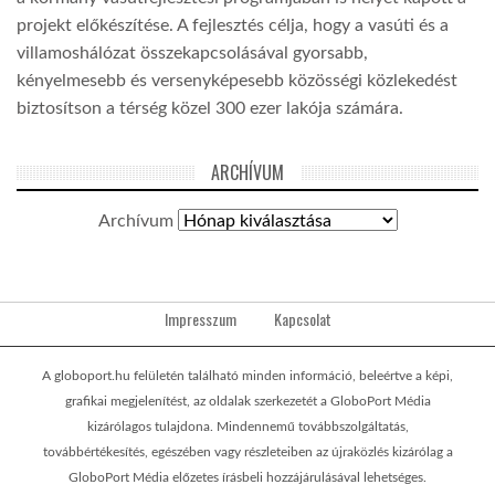
projekt előkészítése. A fejlesztés célja, hogy a vasúti és a
villamoshálózat összekapcsolásával gyorsabb,
kényelmesebb és versenyképesebb közösségi közlekedést
biztosítson a térség közel 300 ezer lakója számára.
ARCHÍVUM
Archívum
Impresszum
Kapcsolat
A globoport.hu felületén található minden információ, beleértve a képi,
grafikai megjelenítést, az oldalak szerkezetét a GloboPort Média
kizárólagos tulajdona. Mindennemű továbbszolgáltatás,
továbbértékesítés, egészében vagy részleteiben az újraközlés kizárólag a
GloboPort Média előzetes írásbeli hozzájárulásával lehetséges.