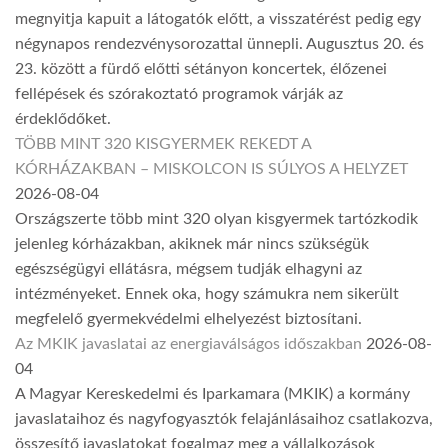
megnyitja kapuit a látogatók előtt, a visszatérést pedig egy
négynapos rendezvénysorozattal ünnepli. Augusztus 20. és
23. között a fürdő előtti sétányon koncertek, élőzenei
fellépések és szórakoztató programok várják az
érdeklődőket.
TÖBB MINT 320 KISGYERMEK REKEDT A
KÓRHÁZAKBAN – MISKOLCON IS SÚLYOS A HELYZET
2026-08-04
Országszerte több mint 320 olyan kisgyermek tartózkodik
jelenleg kórházakban, akiknek már nincs szükségük
egészségügyi ellátásra, mégsem tudják elhagyni az
intézményeket. Ennek oka, hogy számukra nem sikerült
megfelelő gyermekvédelmi elhelyezést biztosítani.
Az MKIK javaslatai az energiaválságos időszakban
2026-08-
04
A Magyar Kereskedelmi és Iparkamara (MKIK) a kormány
javaslataihoz és nagyfogyasztók felajánlásaihoz csatlakozva,
összesítő javaslatokat fogalmaz meg a vállalkozások