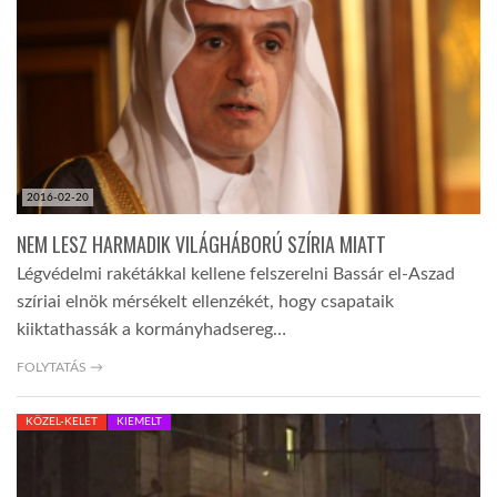
TROPICALMAGAZIN
GLOBOTV
AFRIKA TUDÁSTÁR
2016-02-20
NEM LESZ HARMADIK VILÁGHÁBORÚ SZÍRIA MIATT
A NAP SZÉPE
Légvédelmi rakétákkal kellene felszerelni Bassár el-Aszad
szíriai elnök mérsékelt ellenzékét, hogy csapataik
kiiktathassák a kormányhadsereg…
LINKTR.EE
FOLYTATÁS →
GLOBOZSARU
KÖZEL-KELET
KIEMELT
DOBRAVERO.HU