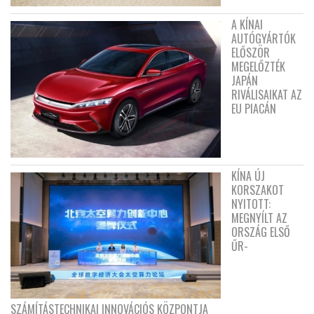
A KÍNAI
AUTÓGYÁRTÓK
ELŐSZÖR
MEGELŐZTÉK
JAPÁN
RIVÁLISAIKAT AZ
EU PIACÁN
KÍNA ÚJ
KORSZAKOT
NYITOTT:
MEGNYÍLT AZ
ORSZÁG ELSŐ
ŰR-
SZÁMÍTÁSTECHNIKAI INNOVÁCIÓS KÖZPONTJA