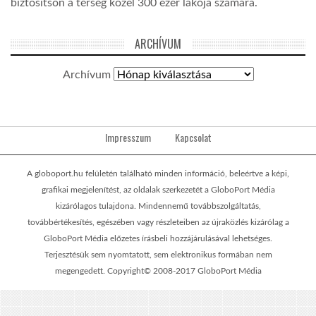
biztosítson a térség közel 300 ezer lakója számára.
ARCHÍVUM
Archívum
Impresszum
Kapcsolat
A globoport.hu felületén található minden információ, beleértve a képi,
grafikai megjelenítést, az oldalak szerkezetét a GloboPort Média
kizárólagos tulajdona. Mindennemű továbbszolgáltatás,
továbbértékesítés, egészében vagy részleteiben az újraközlés kizárólag a
GloboPort Média előzetes írásbeli hozzájárulásával lehetséges.
Terjesztésük sem nyomtatott, sem elektronikus formában nem
megengedett. Copyright© 2008-2017 GloboPort Média