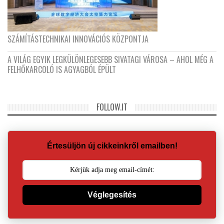
SZÁMÍTÁSTECHNIKAI INNOVÁCIÓS KÖZPONTJA
A VILÁG EGYIK LEGKÜLÖNLEGESEBB SIVATAGI VÁROSA – AHOL MÉG A
FELHŐKARCOLÓ IS AGYAGBÓL ÉPÜLT
FOLLOW.IT
Értesüljön új cikkeinkről emailben!
Véglegesítés