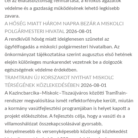
cél az ellátásbiztonság fenntartása, a kritikus ágazatok
védelme és a gazdaság működésének lehető legkisebb
zavara.
A HŐSÉG MIATT HÁROM NAPRA BEZÁR A MISKOLCI
POLGÁRMESTERI HIVATAL
2026-08-01
A rendkívüli hőség miatt ideiglenesen szünetel az
ügyfélfogadás a miskolci polgármesteri hivatalban. Az
önkormányzat tájékoztatása szerint augusztus első hetének
elején különleges munkarendet vezetnek be a dolgozók
egészségének védelme érdekében.
TRAMTRAIN ÚJ KORSZAKOT NYITHAT MISKOLC
TÉRSÉGÉNEK KÖZLEKEDÉSÉBEN
2026-08-01
A Kazincbarcika–Miskolc–Tiszaújváros közötti TramTrain-
rendszer megvalósítása ismét reflektorfénybe került, miután
a kormány vasútfejlesztési programjában is helyet kapott a
projekt előkészítése. A fejlesztés célja, hogy a vasúti és a
villamoshálózat összekapcsolásával gyorsabb,
kényelmesebb és versenyképesebb közösségi közlekedést