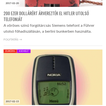
2017-02-20
200 EZER DOLLÁRÉRT ÁRVEREZTÉK EL HITLER UTOLSÓ
TELEFONJÁT
A vöröses színű forgótárcsás Siemens telefont a Führer
utolsó főhadiszállásán, a berlini bunkerben használta.
FOLYTATÁS →
EURÓPA
KIEMELT
2017-02-15