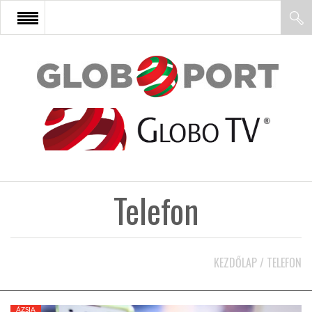
FŐOLDAL
AFRIKA
EURÓPA
Telefon
ÁZSIA
ÉSZAK-AMERIKA
KEZDŐLAP
/
TELEFON
LATIN-AMERIKA
ÁZSIA