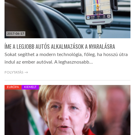
2017-06-17
ÍME A LEGJOBB AUTÓS ALKALMAZÁSOK A NYARALÁSRA
Sokat segíthet a modern technológia, főleg, ha hosszú útra
indul az ember autóval. A leghasznosabb…
FOLYTATÁS →
EURÓPA
KIEMELT