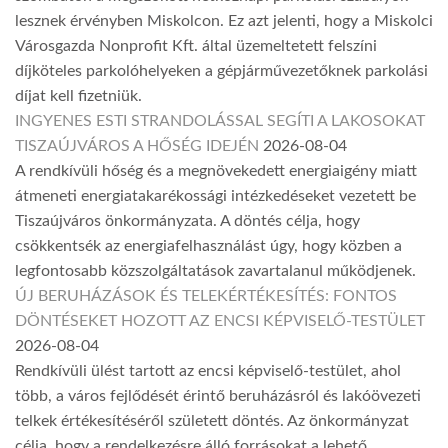
lesznek érvényben Miskolcon. Ez azt jelenti, hogy a Miskolci
Városgazda Nonprofit Kft. által üzemeltetett felszíni
díjköteles parkolóhelyeken a gépjárművezetőknek parkolási
díjat kell fizetniük.
INGYENES ESTI STRANDOLÁSSAL SEGÍTI A LAKOSOKAT
TISZAÚJVÁROS A HŐSÉG IDEJÉN
2026-08-04
A rendkívüli hőség és a megnövekedett energiaigény miatt
átmeneti energiatakarékossági intézkedéseket vezetett be
Tiszaújváros önkormányzata. A döntés célja, hogy
csökkentsék az energiafelhasználást úgy, hogy közben a
legfontosabb közszolgáltatások zavartalanul működjenek.
ÚJ BERUHÁZÁSOK ÉS TELEKÉRTÉKESÍTÉS: FONTOS
DÖNTÉSEKET HOZOTT AZ ENCSI KÉPVISELŐ-TESTÜLET
2026-08-04
Rendkívüli ülést tartott az encsi képviselő-testület, ahol
több, a város fejlődését érintő beruházásról és lakóövezeti
telkek értékesítéséről született döntés. Az önkormányzat
célja, hogy a rendelkezésre álló forrásokat a lehető