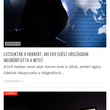
TROPICALMAGAZIN
GLOBOTV
AFRIKA TUDÁSTÁR
2019-01-14
LECSUKTÁK A HEKKERT, AKI EGY EGÉSZ ORSZÁGBAN
A NAP SZÉPE
MEGBÉNÍTOTTA A NETET
A brit hekker most akár három évet is ülhet, amiért egész
Libériát lekapcsolta a világhálóról…
LINKTR.EE
FOLYTATÁS →
GLOBOZSARU
EURÓPA
DOBRAVERO.HU