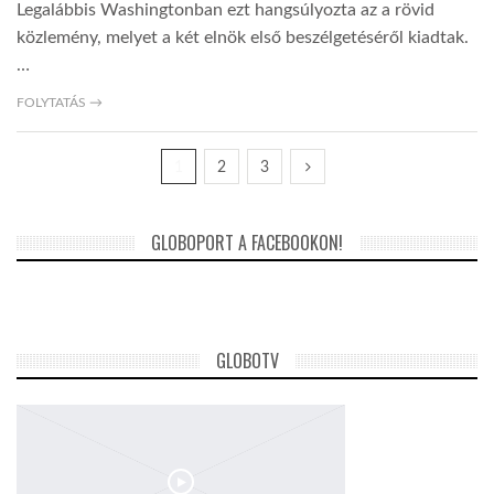
Legalábbis Washingtonban ezt hangsúlyozta az a rövid
közlemény, melyet a két elnök első beszélgetéséről kiadtak.
…
FOLYTATÁS →
1
2
3
GLOBOPORT A FACEBOOKON!
GLOBOTV