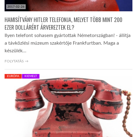
2017-02-26
HAMISÍTVÁNY HITLER TELEFONJA, MELYET TÖBB MINT 200
EZER DOLLÁRÉRT ÁRVEREZTEK EL?
Ilyen telefont sohasem gyártottak Németországban! - állítja
a távközlési múzeum szakértője Frankfurtban. Maga a
készülék…
FOLYTATÁS →
EURÓPA
KIEMELT