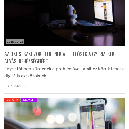
LATIMO.HU
GLOBOBOOK
2018-10-02
AZ OKOSESZKÖZÖK LEHETNEK A FELELŐSEK A GYERMEKEK
ALVÁSI NEHÉZSÉGEIÉRT
Egyre többen küzdenek a problémával, amihez közük lehet a
digitális eszközöknek.
FOLYTATÁS →
EURÓPA
KIEMELT