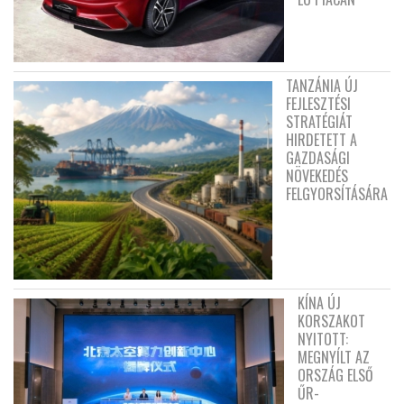
TANZÁNIA ÚJ
FEJLESZTÉSI
STRATÉGIÁT
HIRDETETT A
GAZDASÁGI
NÖVEKEDÉS
FELGYORSÍTÁSÁRA
KÍNA ÚJ
KORSZAKOT
NYITOTT:
MEGNYÍLT AZ
ORSZÁG ELSŐ
ŰR-