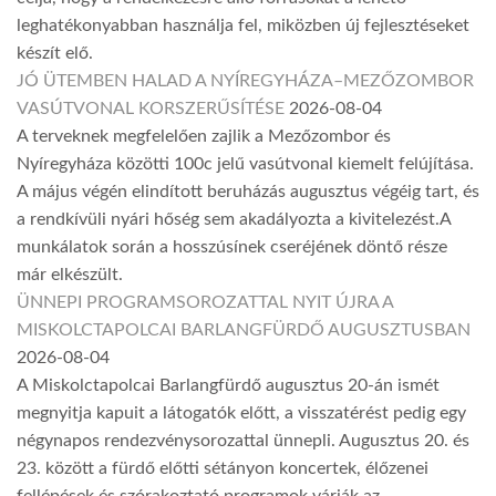
leghatékonyabban használja fel, miközben új fejlesztéseket
készít elő.
JÓ ÜTEMBEN HALAD A NYÍREGYHÁZA–MEZŐZOMBOR
VASÚTVONAL KORSZERŰSÍTÉSE
2026-08-04
A terveknek megfelelően zajlik a Mezőzombor és
Nyíregyháza közötti 100c jelű vasútvonal kiemelt felújítása.
A május végén elindított beruházás augusztus végéig tart, és
a rendkívüli nyári hőség sem akadályozta a kivitelezést.A
munkálatok során a hosszúsínek cseréjének döntő része
már elkészült.
ÜNNEPI PROGRAMSOROZATTAL NYIT ÚJRA A
MISKOLCTAPOLCAI BARLANGFÜRDŐ AUGUSZTUSBAN
2026-08-04
A Miskolctapolcai Barlangfürdő augusztus 20-án ismét
megnyitja kapuit a látogatók előtt, a visszatérést pedig egy
négynapos rendezvénysorozattal ünnepli. Augusztus 20. és
23. között a fürdő előtti sétányon koncertek, élőzenei
fellépések és szórakoztató programok várják az