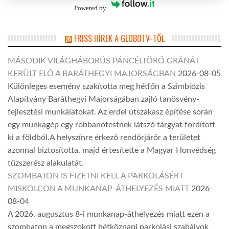
Powered by
FRISS HÍREK A GLOBOTV-TŐL
MÁSODIK VILÁGHÁBORÚS PÁNCÉLTÖRŐ GRÁNÁT
KERÜLT ELŐ A BARÁTHEGYI MAJORSÁGBAN
2026-08-05
Különleges esemény szakította meg hétfőn a Szimbiózis
Alapítvány Baráthegyi Majorságában zajló tanösvény-
fejlesztési munkálatokat. Az erdei útszakasz építése során
egy munkagép egy robbanótestnek látszó tárgyat fordított
ki a földből.A helyszínre érkező rendőrjárőr a területet
azonnal biztosította, majd értesítette a Magyar Honvédség
tűzszerész alakulatát.
SZOMBATON IS FIZETNI KELL A PARKOLÁSÉRT
MISKOLCON A MUNKANAP-ÁTHELYEZÉS MIATT
2026-
08-04
A 2026. augusztus 8-i munkanap-áthelyezés miatt ezen a
szombaton a megszokott hétköznapi parkolási szabályok