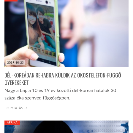
KÖZEL-KELET
AUSZTRÁLIA
A VILÁG ITTHON
2019-10-23
MÉDIA
DÉL-KOREÁBAN REHABRA KÜLDIK AZ OKOSTELEFON-FÜGGŐ
GYEREKEKET
Nagy a baj: a 10 és 19 év közötti dél-koreai fiatalok 30
százaléka szenved függőségben.
GLOBOTV BP
FOLYTATÁS →
AFRIKA
HÍR3D