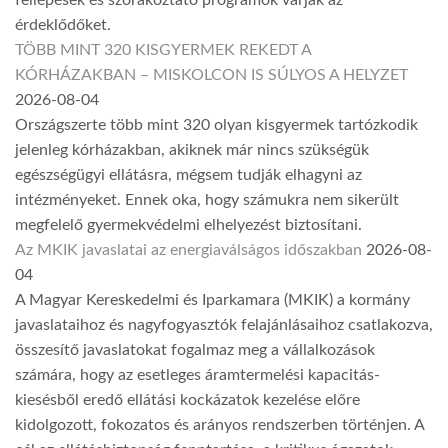
érdeklődőket.
TÖBB MINT 320 KISGYERMEK REKEDT A
KÓRHÁZAKBAN – MISKOLCON IS SÚLYOS A HELYZET
2026-08-04
Országszerte több mint 320 olyan kisgyermek tartózkodik
jelenleg kórházakban, akiknek már nincs szükségük
egészségügyi ellátásra, mégsem tudják elhagyni az
intézményeket. Ennek oka, hogy számukra nem sikerült
megfelelő gyermekvédelmi elhelyezést biztosítani.
Az MKIK javaslatai az energiaválságos időszakban
2026-08-
04
A Magyar Kereskedelmi és Iparkamara (MKIK) a kormány
javaslataihoz és nagyfogyasztók felajánlásaihoz csatlakozva,
összesítő javaslatokat fogalmaz meg a vállalkozások
számára, hogy az esetleges áramtermelési kapacitás-
kiesésből eredő ellátási kockázatok kezelése előre
kidolgozott, fokozatos és arányos rendszerben történjen. A