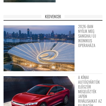
KEDVENCEK
2026-BAN
NYÍLIK MEG
SANGHAJ ÚJ
IKONIKUS
OPERAHÁZA
A KÍNAI
AUTÓGYÁRTÓK
ELŐSZÖR
MEGELŐZTÉK
JAPÁN
RIVÁLISAIKAT AZ
EU PIACÁN