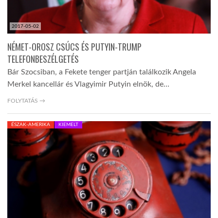
2017-05-02
NÉMET-OROSZ CSÚCS ÉS PUTYIN-TRUMP
TELEFONBESZÉLGETÉS
Bár Szocsiban, a Fekete tenger partján találkozik Angela
Merkel kancellár és Vlagyimir Putyin elnök, de…
FOLYTATÁS →
ÉSZAK-AMERIKA
KIEMELT