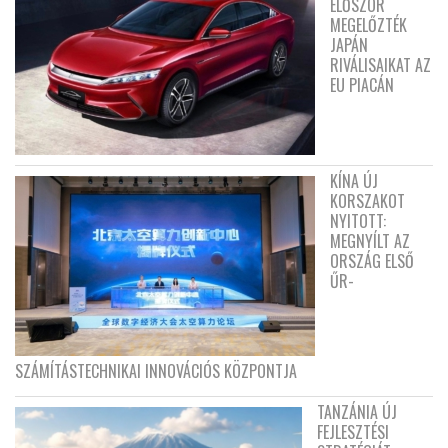
ELŐSZÖR
MEGELŐZTÉK
JAPÁN
RIVÁLISAIKAT AZ
EU PIACÁN
KÍNA ÚJ
KORSZAKOT
NYITOTT:
MEGNYÍLT AZ
ORSZÁG ELSŐ
ŰR-
SZÁMÍTÁSTECHNIKAI INNOVÁCIÓS KÖZPONTJA
TANZÁNIA ÚJ
FEJLESZTÉSI