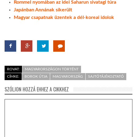
Rommel nyomában az idei Saharun sivatagi túra
Japánban Annának sikerült
Magyar csapatnak üzentek a dél-koreai idolok
ROVAT:
MAGYARORSZÁGON TÖRTÉNT
CÍMKE:
BOROK ÚTJA
MAGYARORSZÁG
SAJTÓTÁJÉKOZTATÓ
SZÓLJON HOZZÁ EHHEZ A CIKKHEZ