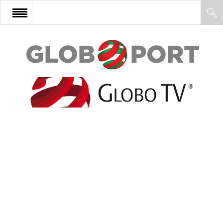
FŐOLDAL
AFRIKA
EURÓPA
ÁZSIA
ÉSZAK-AMERIKA
LATIN-AMERIKA