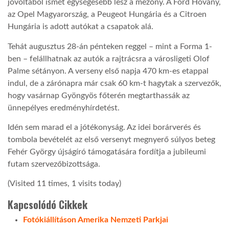
jóvoltából ismét egységesebb lesz a mezőny. A Ford Hovány,
az Opel Magyarország, a Peugeot Hungária és a Citroen
Hungária is adott autókat a csapatok alá.
Tehát augusztus 28-án pénteken reggel – mint a Forma 1-
ben – felállhatnak az autók a rajtrácsra a városligeti Olof
Palme sétányon. A verseny első napja 470 km-es etappal
indul, de a zárónapra már csak 60 km-t hagytak a szervezők,
hogy vasárnap Gyöngyös főterén megtarthassák az
ünnepélyes eredményhírdetést.
Idén sem marad el a jótékonyság. Az idei borárverés és
tombola bevételét az első versenyt megnyerő súlyos beteg
Fehér György újságíró támogatására fordítja a jubileumi
futam szervezőbizottsága.
(Visited 11 times, 1 visits today)
Kapcsolódó Cikkek
Fotókiállításon Amerika Nemzeti Parkjai