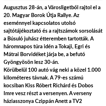
Augusztus 28-án, a Városligetből rajtol el a
LATIMO.HU
20. Magyar Borok Útja Rallye. Az
eseménnyel kapcsolatos utolsó
GLOBOBOOK
sajtótájékoztató és a rajtszámok sorsolását
a Búsuló juhász étteremben tartották. A
háromnapos túra idén a Tokaji, Egri és
Mátrai Borvidéket járja be, a befutó
Gyöngyösön lesz 30-án.
Körülbelül 100 autó vág neki a közel 1.000
kilométeres távnak. A 79-es számú
kocsiban Kiss Róbert Richárd és Dobos
Imre vesz részt a versenyen. A verseny
háziasszonya Czippán Anett a TV2