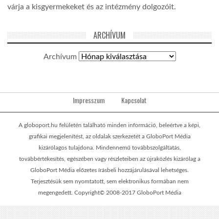
várja a kisgyermekeket és az intézmény dolgozóit.
ARCHÍVUM
Archívum
Impresszum
Kapcsolat
A globoport.hu felületén található minden információ, beleértve a képi,
grafikai megjelenítést, az oldalak szerkezetét a GloboPort Média
kizárólagos tulajdona. Mindennemű továbbszolgáltatás,
továbbértékesítés, egészében vagy részleteiben az újraközlés kizárólag a
GloboPort Média előzetes írásbeli hozzájárulásával lehetséges.
Terjesztésük sem nyomtatott, sem elektronikus formában nem
megengedett. Copyright© 2008-2017 GloboPort Média