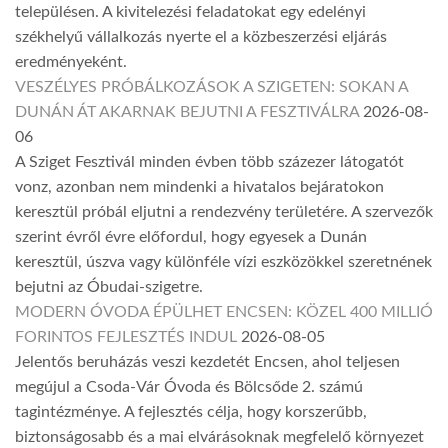
településen. A kivitelezési feladatokat egy edelényi
székhelyű vállalkozás nyerte el a közbeszerzési eljárás
eredményeként.
VESZÉLYES PRÓBÁLKOZÁSOK A SZIGETEN: SOKAN A
DUNÁN ÁT AKARNAK BEJUTNI A FESZTIVÁLRA
2026-08-
06
A Sziget Fesztivál minden évben több százezer látogatót
vonz, azonban nem mindenki a hivatalos bejáratokon
keresztül próbál eljutni a rendezvény területére. A szervezők
szerint évről évre előfordul, hogy egyesek a Dunán
keresztül, úszva vagy különféle vízi eszközökkel szeretnének
bejutni az Óbudai-szigetre.
MODERN ÓVODA ÉPÜLHET ENCSEN: KÖZEL 400 MILLIÓ
FORINTOS FEJLESZTÉS INDUL
2026-08-05
Jelentős beruházás veszi kezdetét Encsen, ahol teljesen
megújul a Csoda-Vár Óvoda és Bölcsőde 2. számú
tagintézménye. A fejlesztés célja, hogy korszerűbb,
biztonságosabb és a mai elvárásoknak megfelelő környezet