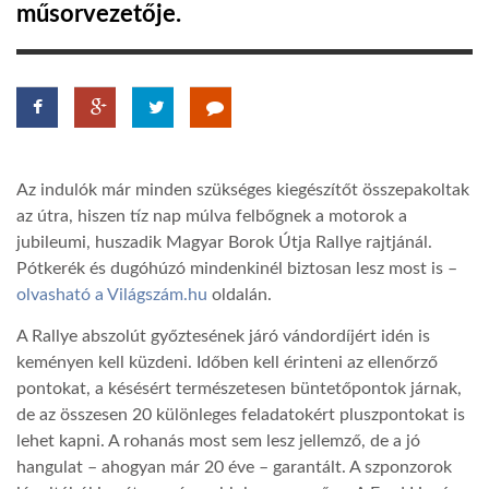
műsorvezetője.
Az indulók már minden szükséges kiegészítőt összepakoltak
az útra, hiszen tíz nap múlva felbőgnek a motorok a
jubileumi, huszadik Magyar Borok Útja Rallye rajtjánál.
Pótkerék és dugóhúzó mindenkinél biztosan lesz most is –
olvasható a Világszám.hu
oldalán.
A Rallye abszolút győztesének járó vándordíjért idén is
keményen kell küzdeni. Időben kell érinteni az ellenőrző
pontokat, a késésért természetesen büntetőpontok járnak,
de az összesen 20 különleges feladatokért pluszpontokat is
lehet kapni. A rohanás most sem lesz jellemző, de a jó
hangulat – ahogyan már 20 éve – garantált. A szponzorok