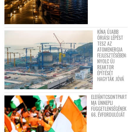
KÍNA ÚJABB
ÓRIÁSI LÉPÉST
TESZ AZ
ATOMENERGIA
FEJLESZTÉSÉBEN:
NYOLC ÚJ
REAKTOR
ÉPÍTÉSÉT
HAGYTÁK JÓVÁ
ELEFÁNTCSONTPART
MA ÜNNEPLI
FÜGGETLENSÉGÉNEK
66. ÉVFORDULÓJÁT