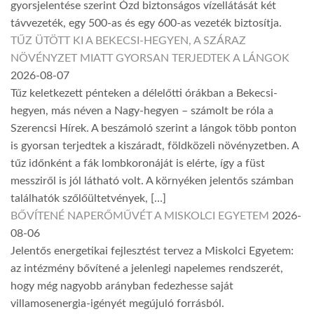
gyorsjelentése szerint Ózd biztonságos vízellátását két
távvezeték, egy 500-as és egy 600-as vezeték biztosítja.
TŰZ ÜTÖTT KI A BEKECSI-HEGYEN, A SZÁRAZ
NÖVÉNYZET MIATT GYORSAN TERJEDTEK A LÁNGOK
2026-08-07
Tűz keletkezett pénteken a délelőtti órákban a Bekecsi-
hegyen, más néven a Nagy-hegyen – számolt be róla a
Szerencsi Hírek. A beszámoló szerint a lángok több ponton
is gyorsan terjedtek a kiszáradt, földközeli növényzetben. A
tűz időnként a fák lombkoronáját is elérte, így a füst
messziről is jól látható volt. A környéken jelentős számban
találhatók szőlőültetvények, […]
BŐVÍTENÉ NAPERŐMŰVÉT A MISKOLCI EGYETEM
2026-
08-06
Jelentős energetikai fejlesztést tervez a Miskolci Egyetem:
az intézmény bővítené a jelenlegi napelemes rendszerét,
hogy még nagyobb arányban fedezhesse saját
villamosenergia-igényét megújuló forrásból.