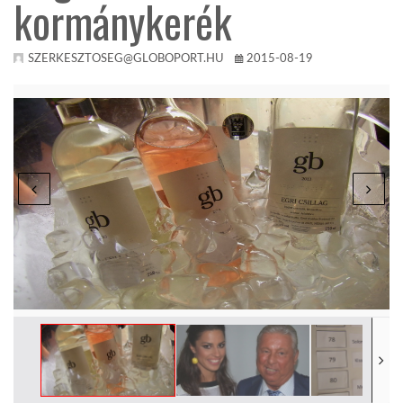
kormánykerék
TROPICALMAGAZIN
SZERKESZTOSEG@GLOBOPORT.HU
2015-08-19
GLOBOTV
AFRIKA TUDÁSTÁR
A NAP SZÉPE
LINKTR.EE
GLOBOZSARU
DOBRAVERO.HU