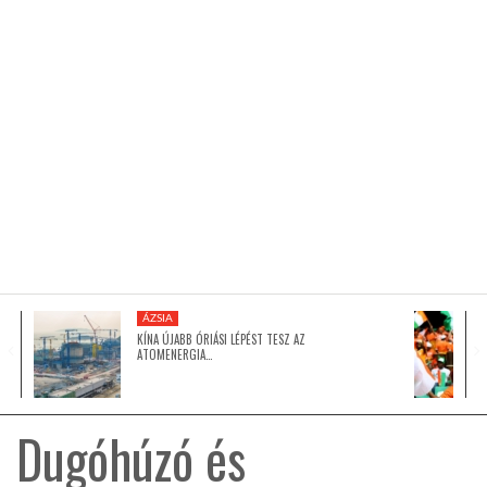
KÖZEL-KELET
AUSZTRÁLIA
A VILÁG ITTHON
MÉDIA
ÁZSIA
KÍNA ÚJABB ÓRIÁSI LÉPÉST TESZ AZ
ATOMENERGIA…
GLOBOTV BP
Dugóhúzó és
HÍR3D