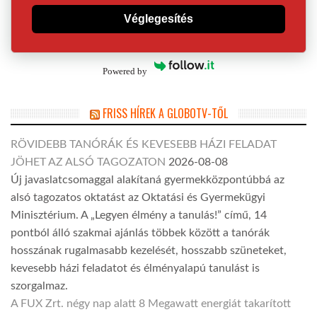
Véglegesítés
Powered by
FRISS HÍREK A GLOBOTV-TŐL
RÖVIDEBB TANÓRÁK ÉS KEVESEBB HÁZI FELADAT
JÖHET AZ ALSÓ TAGOZATON
2026-08-08
Új javaslatcsomaggal alakítaná gyermekközpontúbbá az
alsó tagozatos oktatást az Oktatási és Gyermekügyi
Minisztérium. A „Legyen élmény a tanulás!” című, 14
pontból álló szakmai ajánlás többek között a tanórák
hosszának rugalmasabb kezelését, hosszabb szüneteket,
kevesebb házi feladatot és élményalapú tanulást is
szorgalmaz.
A FUX Zrt. négy nap alatt 8 Megawatt energiát takarított