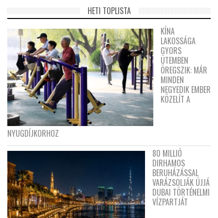
HETI TOPLISTA
KÍNA
LAKOSSÁGA
GYORS
ÜTEMBEN
ÖREGSZIK: MÁR
MINDEN
NEGYEDIK EMBER
KÖZELÍT A
NYUGDÍJKORHOZ
80 MILLIÓ
DIRHAMOS
BERUHÁZÁSSAL
VARÁZSOLJÁK ÚJJÁ
DUBAI TÖRTÉNELMI
VÍZPARTJÁT