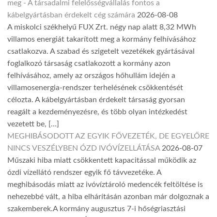
meg - A társadalmi felelősségvállalás fontos a
kábelgyártásban érdekelt cég számára
2026-08-08
A miskolci székhelyű FUX Zrt. négy nap alatt 8,32 MWh
villamos energiát takarított meg a kormány felhívásához
csatlakozva. A szabad és szigetelt vezetékek gyártásával
foglalkozó társaság csatlakozott a kormány azon
felhívásához, amely az országos hőhullám idején a
villamosenergia-rendszer terhelésének csökkentését
célozta. A kábelgyártásban érdekelt társaság gyorsan
reagált a kezdeményezésre, és több olyan intézkedést
vezetett be, […]
MEGHIBÁSODOTT AZ EGYIK FŐVEZETÉK, DE EGYELŐRE
NINCS VESZÉLYBEN ÓZD IVÓVÍZELLÁTÁSA
2026-08-07
Műszaki hiba miatt csökkentett kapacitással működik az
ózdi vízellátó rendszer egyik fő távvezetéke. A
meghibásodás miatt az ivóvíztároló medencék feltöltése is
nehezebbé vált, a hiba elhárításán azonban már dolgoznak a
szakemberek.A kormány augusztus 7-i hőségriasztási