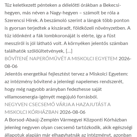
Tűz keletkezett pénteken a délelőtti órákban a Bekecsi-
hegyen, más néven a Nagy-hegyen – számolt be róla a
Szerencsi Hírek. A beszámoló szerint a lángok több ponton
is gyorsan terjedtek a kiszáradt, földközeli növényzetben. A
tűz időnként a fák lombkoronáját is elérte, így a füst
messziről is jól látható volt. A környéken jelentős számban
találhatók szőlőültetvények, […]
BŐVÍTENÉ NAPERŐMŰVÉT A MISKOLCI EGYETEM
2026-
08-06
Jelentős energetikai fejlesztést tervez a Miskolci Egyetem:
az intézmény bővítené a jelenlegi napelemes rendszerét,
hogy még nagyobb arányban fedezhesse saját
villamosenergia-igényét megújuló forrásból.
NEGYVEN CSECSEMŐ VÁRJA A HAZAJUTÁST A
MISKOLCI KÓRHÁZBAN
2026-08-06
A Borsod-Abaúj-Zemplén Vármegyei Központi Kórházban
jelenleg negyven olyan csecsemő tartózkodik, akik egészségi
állapotuk alapján már elhagyhatnák az intézményt, azonban