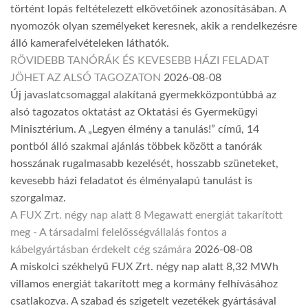
történt lopás feltételezett elkövetőinek azonosításában. A
nyomozók olyan személyeket keresnek, akik a rendelkezésre
álló kamerafelvételeken láthatók.
RÖVIDEBB TANÓRÁK ÉS KEVESEBB HÁZI FELADAT
JÖHET AZ ALSÓ TAGOZATON
2026-08-08
Új javaslatcsomaggal alakítaná gyermekközpontúbbá az
alsó tagozatos oktatást az Oktatási és Gyermekügyi
Minisztérium. A „Legyen élmény a tanulás!” című, 14
pontból álló szakmai ajánlás többek között a tanórák
hosszának rugalmasabb kezelését, hosszabb szüneteket,
kevesebb házi feladatot és élményalapú tanulást is
szorgalmaz.
A FUX Zrt. négy nap alatt 8 Megawatt energiát takarított
meg - A társadalmi felelősségvállalás fontos a
kábelgyártásban érdekelt cég számára
2026-08-08
A miskolci székhelyű FUX Zrt. négy nap alatt 8,32 MWh
villamos energiát takarított meg a kormány felhívásához
csatlakozva. A szabad és szigetelt vezetékek gyártásával