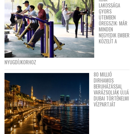
LAKOSSÁGA
GYORS
ÜTEMBEN
ÖREGSZIK: MÁR
MINDEN
NEGYEDIK EMBER
KÖZELÍT A
NYUGDÍJKORHOZ
80 MILLIÓ
DIRHAMOS
BERUHÁZÁSSAL
VARÁZSOLJÁK ÚJJÁ
DUBAI TÖRTÉNELMI
VÍZPARTJÁT