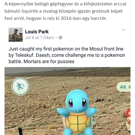
A képernyőbe belógó gépfegyver és a kifejezéstelen arccal
bámuló Squirtle a sivatag közepén igazán groteszk képet
fest arról, hogyan is néz ki 2016-ban egy harctér.