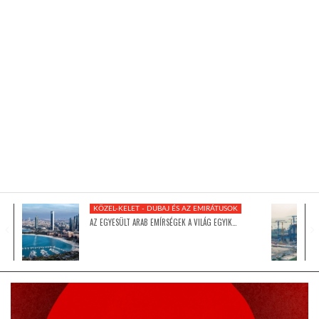
KÖZEL-KELET
AUSZTRÁLIA
A VILÁG ITTHON
MÉDIA
KÖZEL-KELET - DUBAJ ÉS AZ EMIRÁTUSOK
AZ EGYESÜLT ARAB EMÍRSÉGEK A VILÁG EGYIK…
GLOBOTV BP
HÍR3D