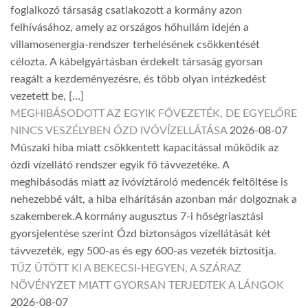
foglalkozó társaság csatlakozott a kormány azon
felhívásához, amely az országos hőhullám idején a
villamosenergia-rendszer terhelésének csökkentését
célozta. A kábelgyártásban érdekelt társaság gyorsan
reagált a kezdeményezésre, és több olyan intézkedést
vezetett be, […]
MEGHIBÁSODOTT AZ EGYIK FŐVEZETÉK, DE EGYELŐRE
NINCS VESZÉLYBEN ÓZD IVÓVÍZELLÁTÁSA
2026-08-07
Műszaki hiba miatt csökkentett kapacitással működik az
ózdi vízellátó rendszer egyik fő távvezetéke. A
meghibásodás miatt az ivóvíztároló medencék feltöltése is
nehezebbé vált, a hiba elhárításán azonban már dolgoznak a
szakemberek.A kormány augusztus 7-i hőségriasztási
gyorsjelentése szerint Ózd biztonságos vízellátását két
távvezeték, egy 500-as és egy 600-as vezeték biztosítja.
TŰZ ÜTÖTT KI A BEKECSI-HEGYEN, A SZÁRAZ
NÖVÉNYZET MIATT GYORSAN TERJEDTEK A LÁNGOK
2026-08-07