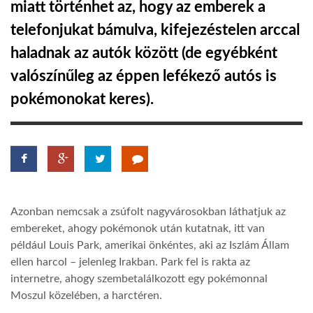
miatt történhet az, hogy az emberek a
telefonjukat bámulva, kifejezéstelen arccal
LATIMO.HU
haladnak az autók között (de egyébként
valószínűleg az éppen lefékező autós is
GLOBOBOOK
pokémonokat keres).
Azonban nemcsak a zsúfolt nagyvárosokban láthatjuk az
embereket, ahogy pokémonok után kutatnak, itt van
például Louis Park, amerikai önkéntes, aki az Iszlám Állam
ellen harcol – jelenleg Irakban. Park fel is rakta az
internetre, ahogy szembetalálkozott egy pokémonnal
Moszul közelében, a harctéren.