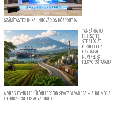
SZÁMÍTÁSTECHNIKAI INNOVÁCIÓS KÖZPONTJA
TANZÁNIA ÚJ
FEJLESZTÉSI
STRATÉGIÁT
HIRDETETT A
GAZDASÁGI
NÖVEKEDÉS
FELGYORSÍTÁSÁRA
A VILÁG EGYIK LEGKÜLÖNLEGESEBB SIVATAGI VÁROSA – AHOL MÉG A
FELHŐKARCOLÓ IS AGYAGBÓL ÉPÜLT