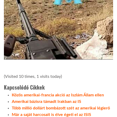
(Visited 10 times, 1 visits today)
Kapcsolódó Cikkek
Közös amerikai-francia akció az Iszlám Állam ellen
Amerikai bázisra támadt Irakban az IS
Több millió dollárt bombázott szét az amerikai légierő
Már a saját harcosait is élve égeti el az ISIS