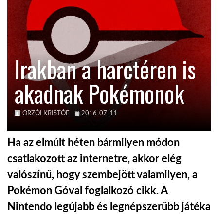
TROPICALMAGAZIN
GLOBOTV
Irakban a harctéren is
akadnak Pokémonok
AFRIKA TUDÁSTÁR
A NAP SZÉPE
ORZÓI KRISTÓF
2016-07-11
Ha az elmúlt héten bármilyen módon
LINKTR.EE
csatlakozott az internetre, akkor elég
valószínű, hogy szembejött valamilyen, a
GLOBOZSARU
Pokémon Góval foglalkozó cikk. A
Nintendo legújabb és legnépszerűbb játéka
DOBRAVERO.HU