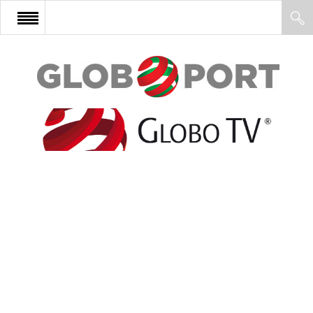
FŐOLDAL
AFRIKA
EURÓPA
ÁZSIA
ÉSZAK-AMERIKA
LATIN-AMERIKA