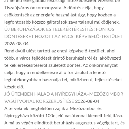
átmeneti energiatakarékossági intézkedéseket vezetett be
Tiszaújváros önkormányzata. A döntés célja, hogy
csökkentsék az energiafelhasználást úgy, hogy közben a
legfontosabb közszolgáltatások zavartalanul működjenek.
ÚJ BERUHÁZÁSOK ÉS TELEKÉRTÉKESÍTÉS: FONTOS
DÖNTÉSEKET HOZOTT AZ ENCSI KÉPVISELŐ-TESTÜLET
2026-08-04
Rendkívüli ülést tartott az encsi képviselő-testület, ahol
több, a város fejlődését érintő beruházásról és lakóövezeti
telkek értékesítéséről született döntés. Az önkormányzat
célja, hogy a rendelkezésre álló forrásokat a lehető
leghatékonyabban használja fel, miközben új fejlesztéseket
készít elő.
JÓ ÜTEMBEN HALAD A NYÍREGYHÁZA–MEZŐZOMBOR
VASÚTVONAL KORSZERŰSÍTÉSE
2026-08-04
A terveknek megfelelően zajlik a Mezőzombor és
Nyíregyháza közötti 100c jelű vasútvonal kiemelt felújítása.
A május végén elindított beruházás augusztus végéig tart, és