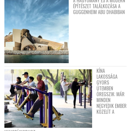
A HAGYOMÁNY ÉS A MODERN
ÉPÍTÉSZET TALÁLKOZÁSA A
GUGGENHEIM ABU DHABIBAN
KÍNA
LAKOSSÁGA
GYORS
ÜTEMBEN
ÖREGSZIK: MÁR
MINDEN
NEGYEDIK EMBER
KÖZELÍT A