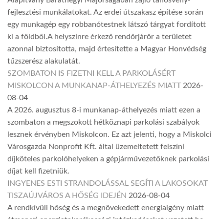
fejlesztési munkálatokat. Az erdei útszakasz építése során
egy munkagép egy robbanótestnek látszó tárgyat fordított
ki a földből.A helyszínre érkező rendőrjárőr a területet
azonnal biztosította, majd értesítette a Magyar Honvédség
tűzszerész alakulatát.
SZOMBATON IS FIZETNI KELL A PARKOLÁSÉRT
MISKOLCON A MUNKANAP-ÁTHELYEZÉS MIATT
2026-
08-04
A 2026. augusztus 8-i munkanap-áthelyezés miatt ezen a
szombaton a megszokott hétköznapi parkolási szabályok
lesznek érvényben Miskolcon. Ez azt jelenti, hogy a Miskolci
Városgazda Nonprofit Kft. által üzemeltetett felszíni
díjköteles parkolóhelyeken a gépjárművezetőknek parkolási
díjat kell fizetniük.
INGYENES ESTI STRANDOLÁSSAL SEGÍTI A LAKOSOKAT
TISZAÚJVÁROS A HŐSÉG IDEJÉN
2026-08-04
A rendkívüli hőség és a megnövekedett energiaigény miatt