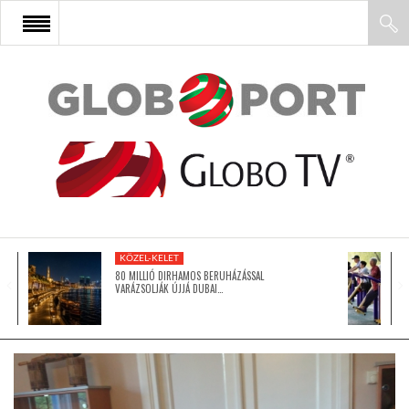
FŐOLDAL
AFRIKA
EURÓPA
KÖZEL-KELET
ÁZSIA
80 MILLIÓ DIRHAMOS BERUHÁZÁSSAL
VARÁZSOLJÁK ÚJJÁ DUBAI…
ÉSZAK-AMERIKA
LATIN-AMERIKA