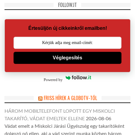
FOLLOW.IT
Értesüljön új cikkeinkről emailben!
Véglegesítés
Powered by
FRISS HÍREK A GLOBOTV-TŐL
HÁROM MOBILTELEFONT LOPOTT EGY MISKOLCI
TAKARÍTÓ, VÁDAT EMELTEK ELLENE
2026-08-06
Vádat emelt a Miskolci Járási Ügyészség egy takarítóként
dolgozó nő ellen, aki a vád szerint munka közben három