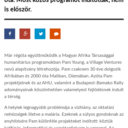
óta. Most közös programot indítottak, nem
is először.
TROPICALMAGAZIN
GLOBOTV
AFRIKA TUDÁSTÁR
Már régóta együttműködik a Magyar Afrika Társasággal
humanitárius programokban Pam Young, a Village Ventures
A NAP SZÉPE
nevű alapítvány létrehozója. Pam csaknem 30 éve dolgozik
Afrikában és 2000 óta Maliban, Diemában. Azóta Pam
projektjeinek és az AHU, valamint a Budapest-Bamako Rally
LINKTR.EE
adományainak köszönhetően valamelyest fejlődésnek indult
a térség.
GLOBOZSARU
A helyiek legnagyobb problémája a vízhiány, az oktatási
nehézségek illetve a malária. Ezeknek a súlyos gondoknak az
enyhítésére Pam különféle projekteket indított: köztük
DOBRAVERO.HU