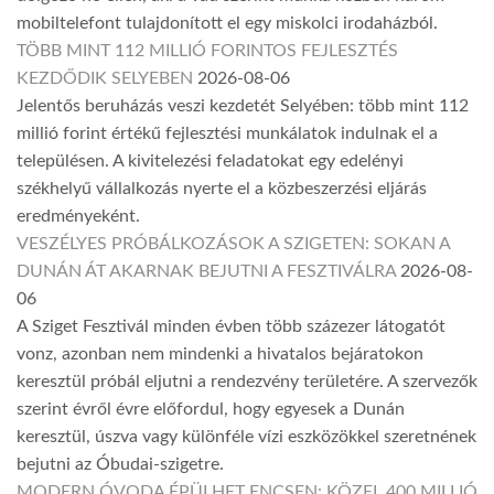
mobiltelefont tulajdonított el egy miskolci irodaházból.
TÖBB MINT 112 MILLIÓ FORINTOS FEJLESZTÉS
KEZDŐDIK SELYEBEN
2026-08-06
Jelentős beruházás veszi kezdetét Selyében: több mint 112
millió forint értékű fejlesztési munkálatok indulnak el a
településen. A kivitelezési feladatokat egy edelényi
székhelyű vállalkozás nyerte el a közbeszerzési eljárás
eredményeként.
VESZÉLYES PRÓBÁLKOZÁSOK A SZIGETEN: SOKAN A
DUNÁN ÁT AKARNAK BEJUTNI A FESZTIVÁLRA
2026-08-
06
A Sziget Fesztivál minden évben több százezer látogatót
vonz, azonban nem mindenki a hivatalos bejáratokon
keresztül próbál eljutni a rendezvény területére. A szervezők
szerint évről évre előfordul, hogy egyesek a Dunán
keresztül, úszva vagy különféle vízi eszközökkel szeretnének
bejutni az Óbudai-szigetre.
MODERN ÓVODA ÉPÜLHET ENCSEN: KÖZEL 400 MILLIÓ