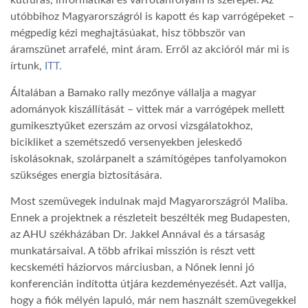
kútfúrás, informatikai és varrótanfolyam is szerepel. Az
utóbbihoz Magyarországról is kapott és kap varrógépeket –
LATIMO.HU
mégpedig kézi meghajtásúakat, hisz többször van
áramszünet arrafelé, mint áram. Erről az akcióról már mi is
írtunk,
ITT.
GLOBOBOOK
Általában a Bamako rally mezőnye vállalja a magyar
adományok kiszállítását – vittek már a varrógépek mellett
gumikesztyűket ezerszám az orvosi vizsgálatokhoz,
bicikliket a szemétszedő versenyekben jeleskedő
iskolásoknak, szolárpanelt a számítógépes tanfolyamokon
szükséges energia biztosítására.
Most szemüvegek indulnak majd Magyarországról Maliba.
Ennek a projektnek a részleteit beszélték meg Budapesten,
az AHU székházában Dr. Jakkel Annával és a társaság
munkatársaival. A több afrikai misszión is részt vett
kecskeméti háziorvos márciusban, a Nőnek lenni jó
konferencián indította útjára kezdeményezését. Azt vallja,
hogy a fiók mélyén lapuló, már nem használt szemüvegekkel