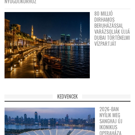
NYUGDÍJKORHOZ
80 MILLIÓ
DIRHAMOS
BERUHÁZÁSSAL
VARÁZSOLJÁK ÚJJÁ
DUBAI TÖRTÉNELMI
VÍZPARTJÁT
KEDVENCEK
2026-BAN
NYÍLIK MEG
SANGHAJ ÚJ
IKONIKUS
OPERAHÁZA