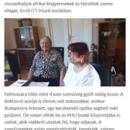
visszadhatjuk afrikai kisgyermekek és felnőttek szeme
világát. Erről
ITT
írtunk korábban.
Felhívására több mint 4 ezer szemüveg gyűlt eddig össze. A
doktornő autója is tömve volt dobozokkal, amikor
Budapestre érkezett, egy kecskeméti optika segített neki
gyűjteni. De sokan vittek be az AHU budai központjába is,
voltak, akik vidékről utaztak fel, hogy adjanak. A
szemüvegeket aztán megtisztították, bemérték, szépen