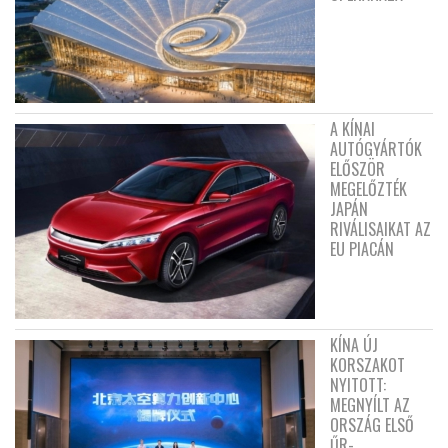
A KÍNAI
AUTÓGYÁRTÓK
ELŐSZÖR
MEGELŐZTÉK
JAPÁN
RIVÁLISAIKAT AZ
EU PIACÁN
KÍNA ÚJ
KORSZAKOT
NYITOTT:
MEGNYÍLT AZ
ORSZÁG ELSŐ
ŰR-