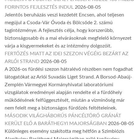
FORINTOS FEJLESZTÉS INDUL
2026-08-05
Jelentős beruházás veszi kezdetét Encsen, ahol teljesen
megújul a Csoda-Vár Óvoda és Bölcsőde 2. számú
tagintézménye. A fejlesztés célja, hogy korszerűbb,
biztonságosabb és a mai elvárásoknak megfelelő környezet
várja a kisgyermekeket és az intézmény dolgozóit.
FERTŐZÉS MIATT AZ IDEI SZEZON VÉGÉIG BEZÁRT AZ
ARLÓI STRAND
2026-08-05
A 2026-os fürdési szezon hátralévő részében nem fogadhat
látogatókat az Arlói Suvadás Liget Strand. A Borsod-Abaúj-
Zemplén Vármegyei Kormányhivatal laboratóriumi
vizsgálatok eredményei alapján rendelte el a fürdőhely
működésének felfüggesztését, miután a vízminőség már
nem felelt meg a biztonságos fürdőzés feltételeinek.
MÁSODIK VILÁGHÁBORÚS PÁNCÉLTÖRŐ GRÁNÁT
KERÜLT ELŐ A BARÁTHEGYI MAJORSÁGBAN
2026-08-05
Különleges esemény szakította meg hétfőn a Szimbiózis
Alapítvány Baráthegyi Majorságában zajló tanösvény-