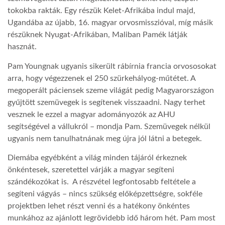
tokokba rakták. Egy részük Kelet-Afrikába indul majd,
Ugandába az újabb, 16. magyar orvosmisszióval, míg másik
részüknek Nyugat-Afrikában, Maliban Pamék látják
hasznát.
Pam Youngnak ugyanis sikerült rábírnia francia orvososokat
arra, hogy végezzenek el 250 szürkehályog-műtétet. A
megoperált páciensek szeme világát pedig Magyarországon
gyűjtött szemüvegek is segítenek visszaadni. Nagy terhet
vesznek le ezzel a magyar adományozók az AHU
segítségével a vállukról – mondja Pam. Szemüvegek nélkül
ugyanis nem tanulhatnának meg újra jól látni a betegek.
Diemába egyébként a világ minden tájáról érkeznek
önkéntesek, szeretettel várják a magyar segíteni
szándékozókat is. A részvétel legfontosabb feltétele a
segíteni vágyás – nincs szükség előképzettségre, sokféle
projektben lehet részt venni és a hatékony önkéntes
munkához az ajánlott legrövidebb idő három hét. Pam most