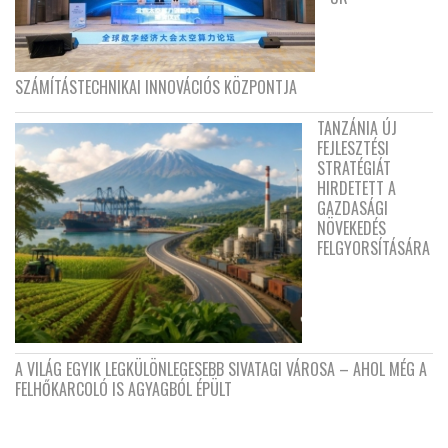
SZÁMÍTÁSTECHNIKAI INNOVÁCIÓS KÖZPONTJA
TANZÁNIA ÚJ
FEJLESZTÉSI
STRATÉGIÁT
HIRDETETT A
GAZDASÁGI
NÖVEKEDÉS
FELGYORSÍTÁSÁRA
A VILÁG EGYIK LEGKÜLÖNLEGESEBB SIVATAGI VÁROSA – AHOL MÉG A
FELHŐKARCOLÓ IS AGYAGBÓL ÉPÜLT