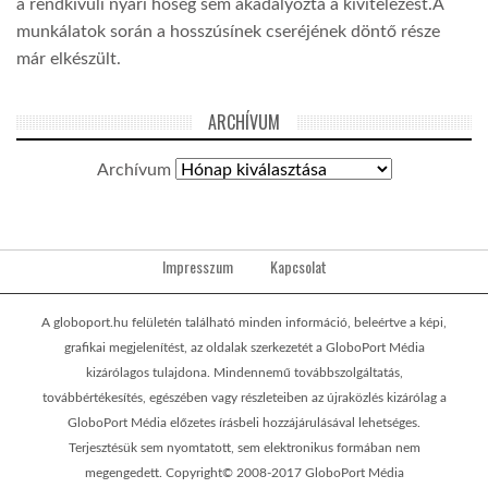
a rendkívüli nyári hőség sem akadályozta a kivitelezést.A
munkálatok során a hosszúsínek cseréjének döntő része
már elkészült.
ARCHÍVUM
Archívum
Impresszum
Kapcsolat
A globoport.hu felületén található minden információ, beleértve a képi,
grafikai megjelenítést, az oldalak szerkezetét a GloboPort Média
kizárólagos tulajdona. Mindennemű továbbszolgáltatás,
továbbértékesítés, egészében vagy részleteiben az újraközlés kizárólag a
GloboPort Média előzetes írásbeli hozzájárulásával lehetséges.
Terjesztésük sem nyomtatott, sem elektronikus formában nem
megengedett. Copyright© 2008-2017 GloboPort Média