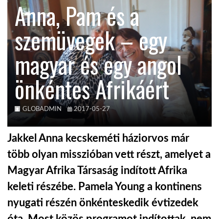
Anna, Pam és a
KÖZEL-KELET
szemüvegek – egy
magyar és egy angol
AUSZTRÁLIA
önkéntes Afrikáért
A VILÁG ITTHON
GLOBADMIN
2017-05-27
MÉDIA
Jakkel Anna kecskeméti háziorvos már
több olyan misszióban vett részt, amelyet a
Magyar Afrika Társaság indított Afrika
GLOBOTV BP
keleti részébe. Pamela Young a kontinens
nyugati részén önkénteskedik évtizedek
HÍR3D