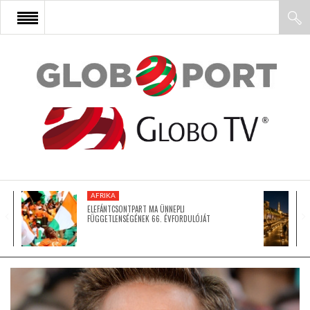
FŐOLDAL
AFRIKA
EURÓPA
AFRIKA
ÁZSIA
ELEFÁNTCSONTPART MA ÜNNEPLI
FÜGGETLENSÉGÉNEK 66. ÉVFORDULÓJÁT
ÉSZAK-AMERIKA
LATIN-AMERIKA