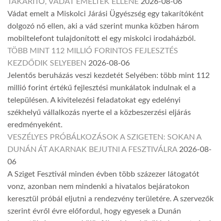
TAKARÍTÓ, VÁDAT EMELTEK ELLENE
2026-08-06
Vádat emelt a Miskolci Járási Ügyészség egy takarítóként
dolgozó nő ellen, aki a vád szerint munka közben három
mobiltelefont tulajdonított el egy miskolci irodaházból.
TÖBB MINT 112 MILLIÓ FORINTOS FEJLESZTÉS
KEZDŐDIK SELYEBEN
2026-08-06
Jelentős beruházás veszi kezdetét Selyében: több mint 112
millió forint értékű fejlesztési munkálatok indulnak el a
településen. A kivitelezési feladatokat egy edelényi
székhelyű vállalkozás nyerte el a közbeszerzési eljárás
eredményeként.
VESZÉLYES PRÓBÁLKOZÁSOK A SZIGETEN: SOKAN A
DUNÁN ÁT AKARNAK BEJUTNI A FESZTIVÁLRA
2026-08-
06
A Sziget Fesztivál minden évben több százezer látogatót
vonz, azonban nem mindenki a hivatalos bejáratokon
keresztül próbál eljutni a rendezvény területére. A szervezők
szerint évről évre előfordul, hogy egyesek a Dunán