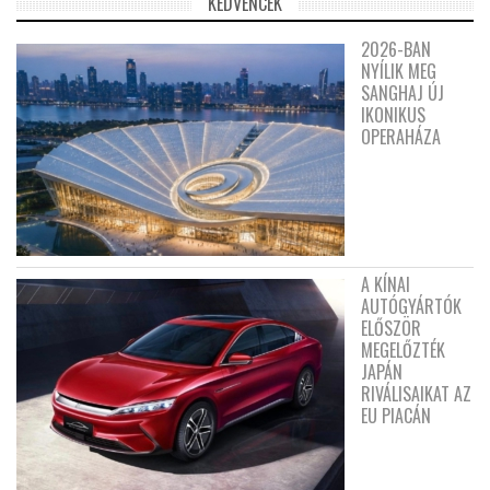
KEDVENCEK
2026-BAN
NYÍLIK MEG
SANGHAJ ÚJ
IKONIKUS
OPERAHÁZA
A KÍNAI
AUTÓGYÁRTÓK
ELŐSZÖR
MEGELŐZTÉK
JAPÁN
RIVÁLISAIKAT AZ
EU PIACÁN