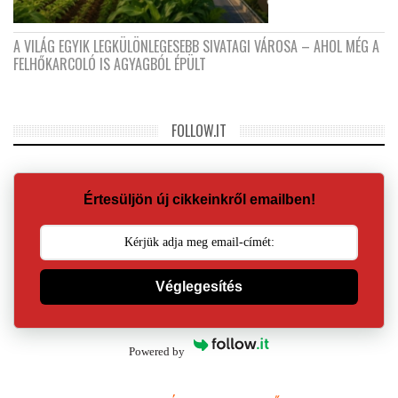
A VILÁG EGYIK LEGKÜLÖNLEGESEBB SIVATAGI VÁROSA – AHOL MÉG A
FELHŐKARCOLÓ IS AGYAGBÓL ÉPÜLT
FOLLOW.IT
Értesüljön új cikkeinkről emailben!
Véglegesítés
Powered by