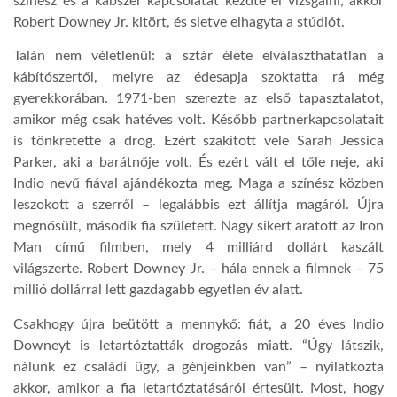
színész és a kábszer kapcsolatát kezdte el vizsgálni, akkor
Robert Downey Jr. kitört, és sietve elhagyta a stúdiót.
LATIMO.HU
Talán nem véletlenül: a sztár élete elválaszthatatlan a
kábítószertől, melyre az édesapja szoktatta rá még
GLOBOBOOK
gyerekkorában. 1971-ben szerezte az első tapasztalatot,
amikor még csak hatéves volt. Később partnerkapcsolatait
is tönkretette a drog. Ezért szakított vele Sarah Jessica
Parker, aki a barátnője volt. És ezért vált el tőle neje, aki
Indio nevű fiával ajándékozta meg. Maga a színész közben
leszokott a szerről – legalábbis ezt állítja magáról. Újra
megnősült, második fia született. Nagy sikert aratott az Iron
Man című filmben, mely 4 milliárd dollárt kaszált
világszerte. Robert Downey Jr. – hála ennek a filmnek – 75
millió dollárral lett gazdagabb egyetlen év alatt.
Csakhogy újra beütött a mennykő: fiát, a 20 éves Indio
Downeyt is letartóztatták drogozás miatt. “Úgy látszik,
nálunk ez családi ügy, a génjeinkben van” – nyilatkozta
akkor, amikor a fia letartóztatásáról értesült. Most, hogy