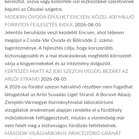
keresztül, úszva vagy különféle vízi eszközökkel szeretnének
bejutni az Óbudai-szigetre.
MODERN ÓVODA ÉPÜLHET ENCSEN: KÖZEL 400 MILLIÓ
FORINTOS FEJLESZTÉS INDUL
2026-08-05
Jelentős beruházás veszi kezdetét Encsen, ahol teljesen
megújul a Csoda-Vár Óvoda és Bölcsőde 2. számú
tagintézménye. A fejlesztés célja, hogy korszerűbb,
biztonságosabb és a mai elvárásoknak megfelelő környezet
várja a kisgyermekeket és az intézmény dolgozóit.
FERTŐZÉS MIATT AZ IDEI SZEZON VÉGÉIG BEZÁRT AZ
ARLÓI STRAND
2026-08-05
A 2026-os fürdési szezon hátralévő részében nem fogadhat
látogatókat az Arlói Suvadás Liget Strand. A Borsod-Abaúj-
Zemplén Vármegyei Kormányhivatal laboratóriumi
vizsgálatok eredményei alapján rendelte el a fürdőhely
működésének felfüggesztését, miután a vízminőség már
nem felelt meg a biztonságos fürdőzés feltételeinek.
MÁSODIK VILÁGHÁBORÚS PÁNCÉLTÖRŐ GRÁNÁT