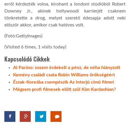
erről kérdezték volna, kirohant a londoni stúdióból Robert
Downey Jr., akinek hollywoodi karrierjét csaknem
tönkretette a drog, melyet szerető édesapja adott neki
először akkor, amikor csak hatéves volt.
(Fotó:GettyImages)
(Visited 6 times, 1 visits today)
Kapcsolódó Cikkek
Al Pacino: sosem érdekelt a pénz, de néha hiányzott
Kemény családi csata Robin Williams örökségéért
Észak-Koreába csempészik Az Interjú című filmet
Mégsem profi filmesek előtt szül Kim Kardashian?