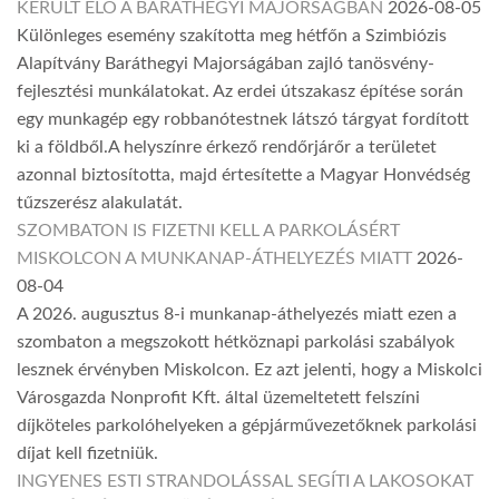
KERÜLT ELŐ A BARÁTHEGYI MAJORSÁGBAN
2026-08-05
Különleges esemény szakította meg hétfőn a Szimbiózis
Alapítvány Baráthegyi Majorságában zajló tanösvény-
fejlesztési munkálatokat. Az erdei útszakasz építése során
egy munkagép egy robbanótestnek látszó tárgyat fordított
ki a földből.A helyszínre érkező rendőrjárőr a területet
azonnal biztosította, majd értesítette a Magyar Honvédség
tűzszerész alakulatát.
SZOMBATON IS FIZETNI KELL A PARKOLÁSÉRT
MISKOLCON A MUNKANAP-ÁTHELYEZÉS MIATT
2026-
08-04
A 2026. augusztus 8-i munkanap-áthelyezés miatt ezen a
szombaton a megszokott hétköznapi parkolási szabályok
lesznek érvényben Miskolcon. Ez azt jelenti, hogy a Miskolci
Városgazda Nonprofit Kft. által üzemeltetett felszíni
díjköteles parkolóhelyeken a gépjárművezetőknek parkolási
díjat kell fizetniük.
INGYENES ESTI STRANDOLÁSSAL SEGÍTI A LAKOSOKAT