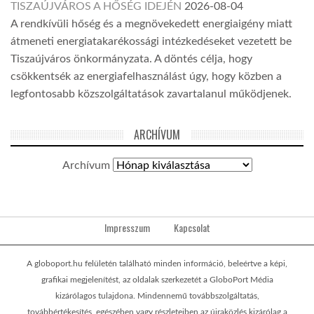
TISZAÚJVÁROS A HŐSÉG IDEJÉN
2026-08-04
A rendkívüli hőség és a megnövekedett energiaigény miatt
átmeneti energiatakarékossági intézkedéseket vezetett be
Tiszaújváros önkormányzata. A döntés célja, hogy
csökkentsék az energiafelhasználást úgy, hogy közben a
legfontosabb közszolgáltatások zavartalanul működjenek.
ARCHÍVUM
Archívum
Impresszum
Kapcsolat
A globoport.hu felületén található minden információ, beleértve a képi,
grafikai megjelenítést, az oldalak szerkezetét a GloboPort Média
kizárólagos tulajdona. Mindennemű továbbszolgáltatás,
továbbértékesítés, egészében vagy részleteiben az újraközlés kizárólag a