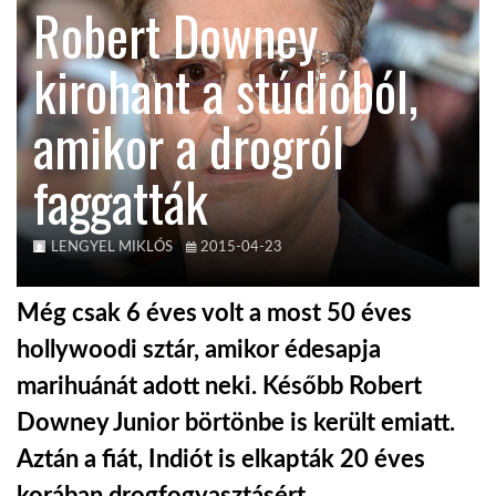
Robert Downey
KÖZEL-KELET
kirohant a stúdióból,
amikor a drogról
AUSZTRÁLIA
faggatták
A VILÁG ITTHON
LENGYEL MIKLÓS
2015-04-23
MÉDIA
Még csak 6 éves volt a most 50 éves
hollywoodi sztár, amikor édesapja
marihuánát adott neki. Később Robert
GLOBOTV BP
Downey Junior börtönbe is került emiatt.
Aztán a fiát, Indiót is elkapták 20 éves
HÍR3D