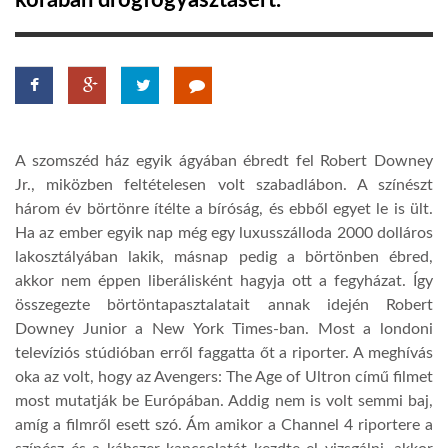
korában drogfogyasztásért.
TROPICALMAGAZIN
GLOBOTV
A szomszéd ház egyik ágyában ébredt fel Robert Downey
AFRIKA TUDÁSTÁR
Jr., miközben feltételesen volt szabadlábon. A színészt
három év börtönre ítélte a bíróság, és ebből egyet le is ült.
Ha az ember egyik nap még egy luxusszálloda 2000 dolláros
A NAP SZÉPE
lakosztályában lakik, másnap pedig a börtönben ébred,
akkor nem éppen liberálisként hagyja ott a fegyházat. Így
LINKTR.EE
összegezte börtöntapasztalatait annak idején Robert
Downey Junior a New York Times-ban. Most a londoni
televíziós stúdióban erről faggatta őt a riporter. A meghívás
GLOBOZSARU
oka az volt, hogy az Avengers: The Age of Ultron című filmet
most mutatják be Európában. Addig nem is volt semmi baj,
amíg a filmről esett szó. Ám amikor a Channel 4 riportere a
DOBRAVERO.HU