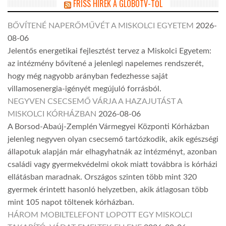
FRISS HÍREK A GLOBOTV-TŐL
BŐVÍTENÉ NAPERŐMŰVÉT A MISKOLCI EGYETEM
2026-
08-06
Jelentős energetikai fejlesztést tervez a Miskolci Egyetem:
az intézmény bővítené a jelenlegi napelemes rendszerét,
hogy még nagyobb arányban fedezhesse saját
villamosenergia-igényét megújuló forrásból.
NEGYVEN CSECSEMŐ VÁRJA A HAZAJUTÁST A
MISKOLCI KÓRHÁZBAN
2026-08-06
A Borsod-Abaúj-Zemplén Vármegyei Központi Kórházban
jelenleg negyven olyan csecsemő tartózkodik, akik egészségi
állapotuk alapján már elhagyhatnák az intézményt, azonban
családi vagy gyermekvédelmi okok miatt továbbra is kórházi
ellátásban maradnak. Országos szinten több mint 320
gyermek érintett hasonló helyzetben, akik átlagosan több
mint 105 napot töltenek kórházban.
HÁROM MOBILTELEFONT LOPOTT EGY MISKOLCI