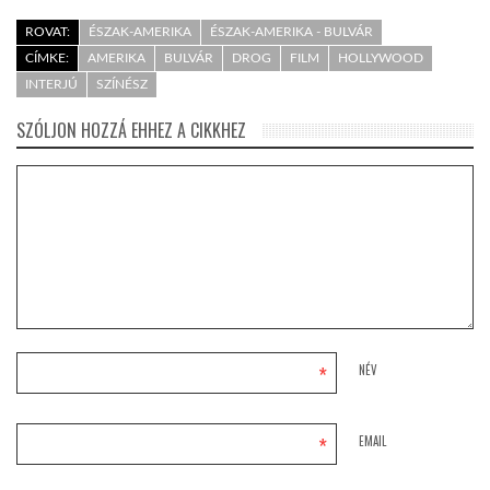
ROVAT:
ÉSZAK-AMERIKA
ÉSZAK-AMERIKA - BULVÁR
CÍMKE:
AMERIKA
BULVÁR
DROG
FILM
HOLLYWOOD
INTERJÚ
SZÍNÉSZ
SZÓLJON HOZZÁ EHHEZ A CIKKHEZ
*
NÉV
*
EMAIL