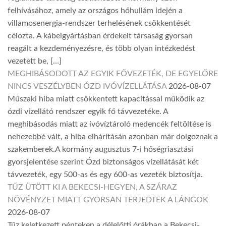
felhívásához, amely az országos hőhullám idején a
villamosenergia-rendszer terhelésének csökkentését
célozta. A kábelgyártásban érdekelt társaság gyorsan
reagált a kezdeményezésre, és több olyan intézkedést
vezetett be, […]
MEGHIBÁSODOTT AZ EGYIK FŐVEZETÉK, DE EGYELŐRE
NINCS VESZÉLYBEN ÓZD IVÓVÍZELLÁTÁSA
2026-08-07
Műszaki hiba miatt csökkentett kapacitással működik az
ózdi vízellátó rendszer egyik fő távvezetéke. A
meghibásodás miatt az ivóvíztároló medencék feltöltése is
nehezebbé vált, a hiba elhárításán azonban már dolgoznak a
szakemberek.A kormány augusztus 7-i hőségriasztási
gyorsjelentése szerint Ózd biztonságos vízellátását két
távvezeték, egy 500-as és egy 600-as vezeték biztosítja.
TŰZ ÜTÖTT KI A BEKECSI-HEGYEN, A SZÁRAZ
NÖVÉNYZET MIATT GYORSAN TERJEDTEK A LÁNGOK
2026-08-07
Tűz keletkezett pénteken a délelőtti órákban a Bekecsi-