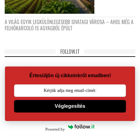
A VILÁG EGYIK LEGKÜLÖNLEGESEBB SIVATAGI VÁROSA – AHOL MÉG A
FELHŐKARCOLÓ IS AGYAGBÓL ÉPÜLT
FOLLOW.IT
Értesüljön új cikkeinkről emailben!
Véglegesítés
Powered by