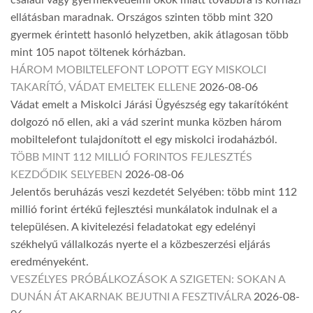
családi vagy gyermekvédelmi okok miatt továbbra is kórházi
ellátásban maradnak. Országos szinten több mint 320
gyermek érintett hasonló helyzetben, akik átlagosan több
mint 105 napot töltenek kórházban.
HÁROM MOBILTELEFONT LOPOTT EGY MISKOLCI
TAKARÍTÓ, VÁDAT EMELTEK ELLENE
2026-08-06
Vádat emelt a Miskolci Járási Ügyészség egy takarítóként
dolgozó nő ellen, aki a vád szerint munka közben három
mobiltelefont tulajdonított el egy miskolci irodaházból.
TÖBB MINT 112 MILLIÓ FORINTOS FEJLESZTÉS
KEZDŐDIK SELYEBEN
2026-08-06
Jelentős beruházás veszi kezdetét Selyében: több mint 112
millió forint értékű fejlesztési munkálatok indulnak el a
településen. A kivitelezési feladatokat egy edelényi
székhelyű vállalkozás nyerte el a közbeszerzési eljárás
eredményeként.
VESZÉLYES PRÓBÁLKOZÁSOK A SZIGETEN: SOKAN A
DUNÁN ÁT AKARNAK BEJUTNI A FESZTIVÁLRA
2026-08-