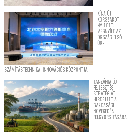
KÍNA ÚJ
KORSZAKOT
NYITOTT:
MEGNYÍLT AZ
ORSZÁG ELSŐ
ŰR-
SZÁMÍTÁSTECHNIKAI INNOVÁCIÓS KÖZPONTJA
TANZÁNIA ÚJ
FEJLESZTÉSI
STRATÉGIÁT
HIRDETETT A
GAZDASÁGI
NÖVEKEDÉS
FELGYORSÍTÁSÁRA