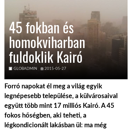
TROPICALMAGAZIN
45 fokban és
GLOBOTV
homokviharban
fuldoklik Kairó
AFRIKA TUDÁSTÁR
A NAP SZÉPE
GLOBADMIN
2015-05-27
Forró napokat él meg a világ egyik
LINKTR.EE
legnépesebb települése, a külvárosaival
együtt több mint 17 milliós Kairó. A 45
GLOBOZSARU
fokos hőségben, aki teheti, a
légkondicionált lakásban ül: ma még
DOBRAVERO.HU