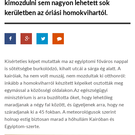
kimozdulni sem nagyon lehetett sok
kerületben az óriási homokvihartól.
LATIMO.HU
GLOBOBOOK
Kísérteties képet mutattak ma az egyiptomi főváros nappal
is sötétségbe burkolódzó, kihalt utcái a sárga ég alatt. A
kairóiak, ha nem volt muszáj, nem mozdultak ki otthonról:
inkább a homokviharról készített képeiket osztották meg
egymással a közösségi oldalakon.Az egészségügyi
minisztérium is arra buzdította őket, hogy lehetőleg
maradjanak a négy fal között, és ügyeljenek arra, hogy ne
száradjanak ki a 45 fokban. A meteorológusok szerint
holnap estig biztosan marad a hőhullám Kairóban és
Egyiptom-szerte.