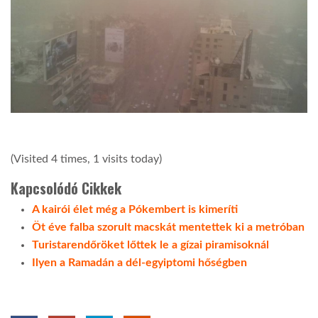
(Visited 4 times, 1 visits today)
Kapcsolódó Cikkek
A kairói élet még a Pókembert is kimeríti
Öt éve falba szorult macskát mentettek ki a metróban
Turistarendőröket lőttek le a gízai piramisoknál
Ilyen a Ramadán a dél-egyiptomi hőségben