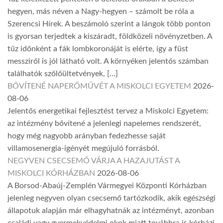
hegyen, más néven a Nagy-hegyen – számolt be róla a
Szerencsi Hírek. A beszámoló szerint a lángok több ponton
is gyorsan terjedtek a kiszáradt, földközeli növényzetben. A
tűz időnként a fák lombkoronáját is elérte, így a füst
messziről is jól látható volt. A környéken jelentős számban
találhatók szőlőültetvények, […]
BŐVÍTENÉ NAPERŐMŰVÉT A MISKOLCI EGYETEM
2026-
08-06
Jelentős energetikai fejlesztést tervez a Miskolci Egyetem:
az intézmény bővítené a jelenlegi napelemes rendszerét,
hogy még nagyobb arányban fedezhesse saját
villamosenergia-igényét megújuló forrásból.
NEGYVEN CSECSEMŐ VÁRJA A HAZAJUTÁST A
MISKOLCI KÓRHÁZBAN
2026-08-06
A Borsod-Abaúj-Zemplén Vármegyei Központi Kórházban
jelenleg negyven olyan csecsemő tartózkodik, akik egészségi
állapotuk alapján már elhagyhatnák az intézményt, azonban