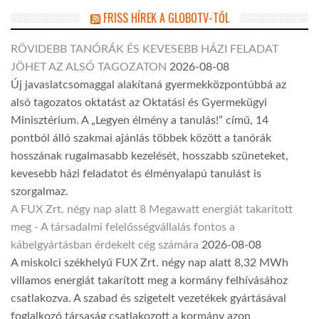
FRISS HÍREK A GLOBOTV-TŐL
RÖVIDEBB TANÓRÁK ÉS KEVESEBB HÁZI FELADAT
JÖHET AZ ALSÓ TAGOZATON
2026-08-08
Új javaslatcsomaggal alakítaná gyermekközpontúbbá az
alsó tagozatos oktatást az Oktatási és Gyermekügyi
Minisztérium. A „Legyen élmény a tanulás!” című, 14
pontból álló szakmai ajánlás többek között a tanórák
hosszának rugalmasabb kezelését, hosszabb szüneteket,
kevesebb házi feladatot és élményalapú tanulást is
szorgalmaz.
A FUX Zrt. négy nap alatt 8 Megawatt energiát takarított
meg - A társadalmi felelősségvállalás fontos a
kábelgyártásban érdekelt cég számára
2026-08-08
A miskolci székhelyű FUX Zrt. négy nap alatt 8,32 MWh
villamos energiát takarított meg a kormány felhívásához
csatlakozva. A szabad és szigetelt vezetékek gyártásával
foglalkozó társaság csatlakozott a kormány azon