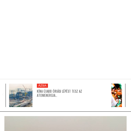
KÖZEL-KELET
AUSZTRÁLIA
A VILÁG ITTHON
MÉDIA
ÁZSIA
KÍNA ÚJABB ÓRIÁSI LÉPÉST TESZ AZ
ATOMENERGIA…
GLOBOTV BP
HÍR3D