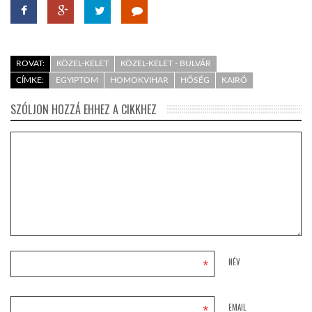
ROVAT:
KÖZEL-KELET
KÖZEL-KELET - BULVÁR
CÍMKE:
EGYIPTOM
HOMOKVIHAR
HŐSÉG
KAIRÓ
SZÓLJON HOZZÁ EHHEZ A CIKKHEZ
*
NÉV
*
EMAIL