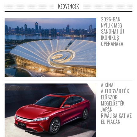
KEDVENCEK
2026-BAN
NYÍLIK MEG
SANGHAJ ÚJ
IKONIKUS
OPERAHÁZA
A KÍNAI
AUTÓGYÁRTÓK
ELŐSZÖR
MEGELŐZTÉK
JAPÁN
RIVÁLISAIKAT AZ
EU PIACÁN