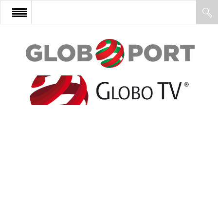
FŐOLDAL
AFRIKA
EURÓPA
ÁZSIA
ÉSZAK-AMERIKA
LATIN-AMERIKA