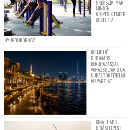
ÖREGSZIK: MÁR
MINDEN
NEGYEDIK EMBER
KÖZELÍT A
NYUGDÍJKORHOZ
80 MILLIÓ
DIRHAMOS
BERUHÁZÁSSAL
VARÁZSOLJÁK ÚJJÁ
DUBAI TÖRTÉNELMI
VÍZPARTJÁT
KÍNA ÚJABB
ÓRIÁSI LÉPÉST