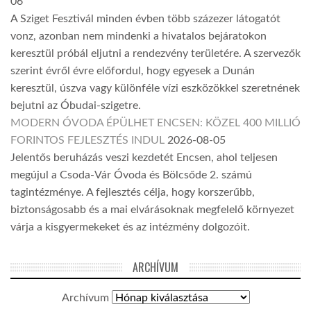
06
A Sziget Fesztivál minden évben több százezer látogatót
vonz, azonban nem mindenki a hivatalos bejáratokon
keresztül próbál eljutni a rendezvény területére. A szervezők
szerint évről évre előfordul, hogy egyesek a Dunán
keresztül, úszva vagy különféle vízi eszközökkel szeretnének
bejutni az Óbudai-szigetre.
MODERN ÓVODA ÉPÜLHET ENCSEN: KÖZEL 400 MILLIÓ
FORINTOS FEJLESZTÉS INDUL
2026-08-05
Jelentős beruházás veszi kezdetét Encsen, ahol teljesen
megújul a Csoda-Vár Óvoda és Bölcsőde 2. számú
tagintézménye. A fejlesztés célja, hogy korszerűbb,
biztonságosabb és a mai elvárásoknak megfelelő környezet
várja a kisgyermekeket és az intézmény dolgozóit.
ARCHÍVUM
Archívum