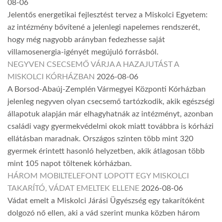
08-06
Jelentős energetikai fejlesztést tervez a Miskolci Egyetem:
az intézmény bővítené a jelenlegi napelemes rendszerét,
hogy még nagyobb arányban fedezhesse saját
villamosenergia-igényét megújuló forrásból.
NEGYVEN CSECSEMŐ VÁRJA A HAZAJUTÁST A
MISKOLCI KÓRHÁZBAN
2026-08-06
A Borsod-Abaúj-Zemplén Vármegyei Központi Kórházban
jelenleg negyven olyan csecsemő tartózkodik, akik egészségi
állapotuk alapján már elhagyhatnák az intézményt, azonban
családi vagy gyermekvédelmi okok miatt továbbra is kórházi
ellátásban maradnak. Országos szinten több mint 320
gyermek érintett hasonló helyzetben, akik átlagosan több
mint 105 napot töltenek kórházban.
HÁROM MOBILTELEFONT LOPOTT EGY MISKOLCI
TAKARÍTÓ, VÁDAT EMELTEK ELLENE
2026-08-06
Vádat emelt a Miskolci Járási Ügyészség egy takarítóként
dolgozó nő ellen, aki a vád szerint munka közben három