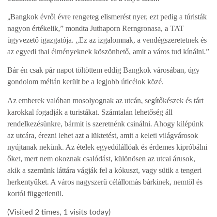
Bangkok évről évre rengeteg elismerést nyer, ezt pedig a túristák
„
LATIMO.HU
nagyon értékelik,” mondta Juthaporn Rerngronasa, a TAT
ügyvezető igazgatója. „Ez az izgalomnak, a vendégszeretetnek és
az egyedi thai élményeknek köszönhető, amit a város tud kínálni.”
GLOBOBOOK
Bár én csak pár napot töltöttem eddig Bangkok városában, úgy
gondolom méltán került be a legjobb úticélok közé.
Az emberek valóban mosolyognak az utcán, segítőkészek és tárt
karokkal fogadják a turistákat. Számtalan lehetőség áll
rendelkezésünkre, bármit is szeretnénk csinálni. Ahogy kilépünk
az utcára, érezni lehet azt a lüktetést, amit a keleti világvárosok
nyújtanak nekünk. Az ételek egyedülállóak és érdemes kipróbálni
őket, mert nem okoznak csalódást, különösen az utcai árusok,
akik a szemünk láttára vágják fel a kókuszt, vagy sütik a tengeri
herkentyűket. A város nagyszerű célállomás bárkinek, nemtől és
kortól függetlenül.
(Visited 2 times, 1 visits today)