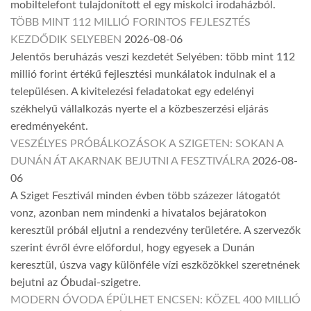
mobiltelefont tulajdonított el egy miskolci irodaházból.
TÖBB MINT 112 MILLIÓ FORINTOS FEJLESZTÉS
KEZDŐDIK SELYEBEN
2026-08-06
Jelentős beruházás veszi kezdetét Selyében: több mint 112
millió forint értékű fejlesztési munkálatok indulnak el a
településen. A kivitelezési feladatokat egy edelényi
székhelyű vállalkozás nyerte el a közbeszerzési eljárás
eredményeként.
VESZÉLYES PRÓBÁLKOZÁSOK A SZIGETEN: SOKAN A
DUNÁN ÁT AKARNAK BEJUTNI A FESZTIVÁLRA
2026-08-
06
A Sziget Fesztivál minden évben több százezer látogatót
vonz, azonban nem mindenki a hivatalos bejáratokon
keresztül próbál eljutni a rendezvény területére. A szervezők
szerint évről évre előfordul, hogy egyesek a Dunán
keresztül, úszva vagy különféle vízi eszközökkel szeretnének
bejutni az Óbudai-szigetre.
MODERN ÓVODA ÉPÜLHET ENCSEN: KÖZEL 400 MILLIÓ