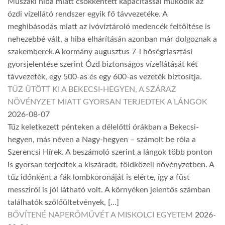
Műszaki hiba miatt csökkentett kapacitással működik az
ózdi vízellátó rendszer egyik fő távvezetéke. A
meghibásodás miatt az ivóvíztároló medencék feltöltése is
nehezebbé vált, a hiba elhárításán azonban már dolgoznak a
szakemberek.A kormány augusztus 7-i hőségriasztási
gyorsjelentése szerint Ózd biztonságos vízellátását két
távvezeték, egy 500-as és egy 600-as vezeték biztosítja.
TŰZ ÜTÖTT KI A BEKECSI-HEGYEN, A SZÁRAZ
NÖVÉNYZET MIATT GYORSAN TERJEDTEK A LÁNGOK
2026-08-07
Tűz keletkezett pénteken a délelőtti órákban a Bekecsi-
hegyen, más néven a Nagy-hegyen – számolt be róla a
Szerencsi Hírek. A beszámoló szerint a lángok több ponton
is gyorsan terjedtek a kiszáradt, földközeli növényzetben. A
tűz időnként a fák lombkoronáját is elérte, így a füst
messziről is jól látható volt. A környéken jelentős számban
találhatók szőlőültetvények, […]
BŐVÍTENÉ NAPERŐMŰVÉT A MISKOLCI EGYETEM
2026-