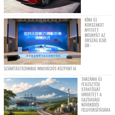
KÍNA ÚJ
KORSZAKOT
NYITOTT:
MEGNYÍLT AZ
ORSZÁG ELSŐ
ŰR-
SZÁMÍTÁSTECHNIKAI INNOVÁCIÓS KÖZPONTJA
TANZÁNIA ÚJ
FEJLESZTÉSI
STRATÉGIÁT
HIRDETETT A
GAZDASÁGI
NÖVEKEDÉS
FELGYORSÍTÁSÁRA