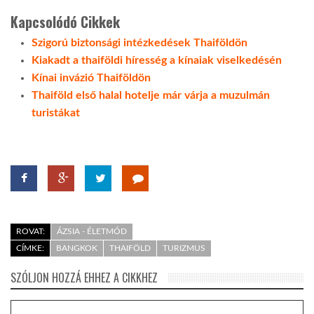
Kapcsolódó Cikkek
Szigorú biztonsági intézkedések Thaiföldön
Kiakadt a thaiföldi híresség a kínaiak viselkedésén
Kínai invázió Thaiföldön
Thaiföld első halal hotelje már várja a muzulmán
turistákat
ROVAT:
ÁZSIA - ÉLETMÓD
CÍMKE:
BANGKOK
THAIFÖLD
TURIZMUS
SZÓLJON HOZZÁ EHHEZ A CIKKHEZ