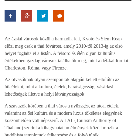
TROPICALMAGAZIN
GLOBOTV
Az ázsiai városok közül a harmadik lett, Kyoto és Siem Reap
előzi meg csak a thai fővárost, amely 2010-től 2013-ig az első
AFRIKA TUDÁSTÁR
helyet foglalta el a listán. A felsorolás élén olyan kulturális
értékekben gazdag városok találhatók meg, mint a dél-kaliforniai
Charleston, Róma, vagy Firenze.
A NAP SZÉPE
Az olvasóknak olyan szempontok alapján kellett elbírálni az
úticélokat, mint a kultúra, ételek, barátságosság, vásárlási
LINKTR.EE
lehetőségek illetve a helyi látványosságok.
A szavazók körében a thai város a nyüzsgés, az utcai ételek,
GLOBOZSARU
valamint az ősi kultúra és a modern luxus tökéletes elegyének
köszönhetően volt népszerű. A TAT (Tourism Authority of
Thailand) szerint a kihagyhatatlan élmények közé tartozik a
DOBRAVERO.HU
buddhista templomok felkeresése és a folyó túrák.