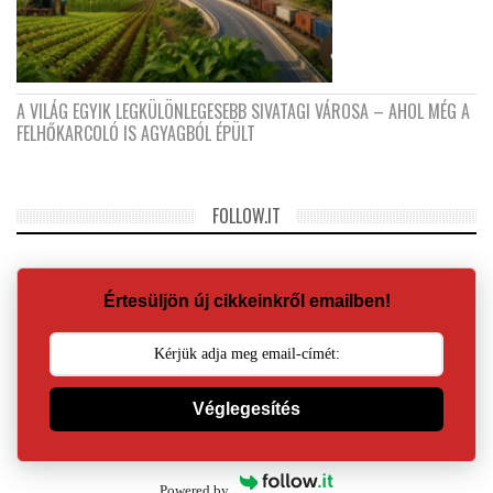
A VILÁG EGYIK LEGKÜLÖNLEGESEBB SIVATAGI VÁROSA – AHOL MÉG A
FELHŐKARCOLÓ IS AGYAGBÓL ÉPÜLT
FOLLOW.IT
Értesüljön új cikkeinkről emailben!
Véglegesítés
Powered by