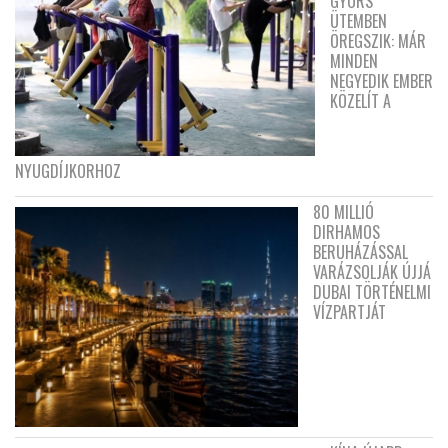
GYORS
ÜTEMBEN
ÖREGSZIK: MÁR
MINDEN
NEGYEDIK EMBER
KÖZELÍT A
NYUGDÍJKORHOZ
80 MILLIÓ
DIRHAMOS
BERUHÁZÁSSAL
VARÁZSOLJÁK ÚJJÁ
DUBAI TÖRTÉNELMI
VÍZPARTJÁT