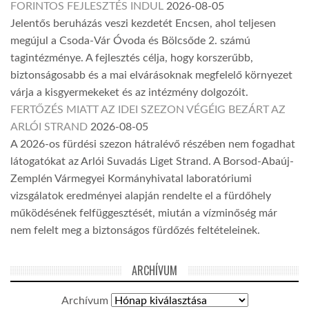
FORINTOS FEJLESZTÉS INDUL
2026-08-05
Jelentős beruházás veszi kezdetét Encsen, ahol teljesen
megújul a Csoda-Vár Óvoda és Bölcsőde 2. számú
tagintézménye. A fejlesztés célja, hogy korszerűbb,
biztonságosabb és a mai elvárásoknak megfelelő környezet
várja a kisgyermekeket és az intézmény dolgozóit.
FERTŐZÉS MIATT AZ IDEI SZEZON VÉGÉIG BEZÁRT AZ
ARLÓI STRAND
2026-08-05
A 2026-os fürdési szezon hátralévő részében nem fogadhat
látogatókat az Arlói Suvadás Liget Strand. A Borsod-Abaúj-
Zemplén Vármegyei Kormányhivatal laboratóriumi
vizsgálatok eredményei alapján rendelte el a fürdőhely
működésének felfüggesztését, miután a vízminőség már
nem felelt meg a biztonságos fürdőzés feltételeinek.
ARCHÍVUM
Archívum