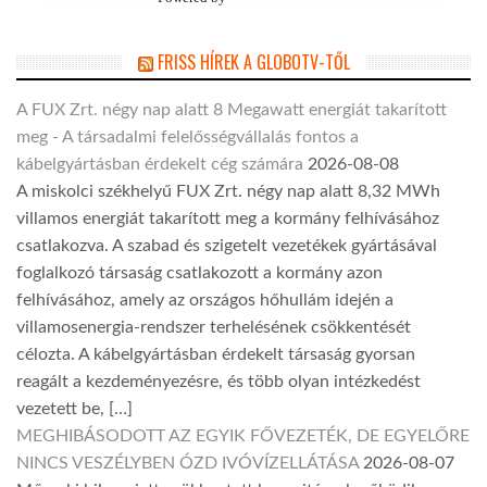
FRISS HÍREK A GLOBOTV-TŐL
A FUX Zrt. négy nap alatt 8 Megawatt energiát takarított
meg - A társadalmi felelősségvállalás fontos a
kábelgyártásban érdekelt cég számára
2026-08-08
A miskolci székhelyű FUX Zrt. négy nap alatt 8,32 MWh
villamos energiát takarított meg a kormány felhívásához
csatlakozva. A szabad és szigetelt vezetékek gyártásával
foglalkozó társaság csatlakozott a kormány azon
felhívásához, amely az országos hőhullám idején a
villamosenergia-rendszer terhelésének csökkentését
célozta. A kábelgyártásban érdekelt társaság gyorsan
reagált a kezdeményezésre, és több olyan intézkedést
vezetett be, […]
MEGHIBÁSODOTT AZ EGYIK FŐVEZETÉK, DE EGYELŐRE
NINCS VESZÉLYBEN ÓZD IVÓVÍZELLÁTÁSA
2026-08-07