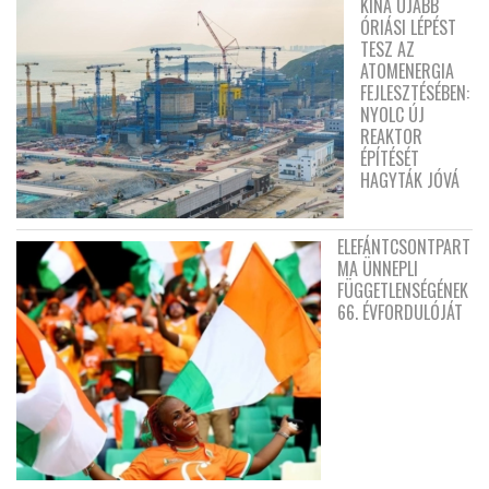
KÍNA ÚJABB
ÓRIÁSI LÉPÉST
TESZ AZ
ATOMENERGIA
FEJLESZTÉSÉBEN:
NYOLC ÚJ
REAKTOR
ÉPÍTÉSÉT
HAGYTÁK JÓVÁ
ELEFÁNTCSONTPART
MA ÜNNEPLI
FÜGGETLENSÉGÉNEK
66. ÉVFORDULÓJÁT