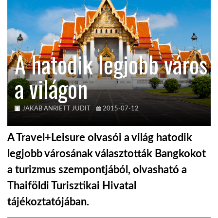
KÖZEL-KELET
A hatodik legjobb város
AUSZTRÁLIA
a világon
A VILÁG ITTHON
JAKAB ANRIETT JUDIT
2015-07-12
MÉDIA
A Travel+Leisure olvasói a világ hatodik
legjobb városának választották Bangkokot
a turizmus szempontjából, olvasható a
GLOBOTV BP
Thaiföldi Turisztikai Hivatal
tájékoztatójában.
HÍR3D