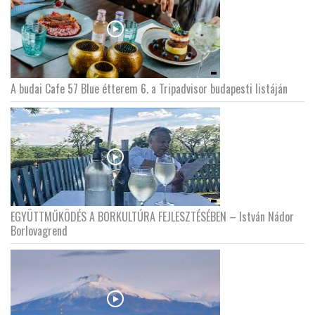
A budai Cafe 57 Blue étterem 6. a Tripadvisor budapesti listáján
EGYÜTTMŰKÖDÉS A BORKULTÚRA FEJLESZTÉSÉBEN – István Nádor
Borlovagrend