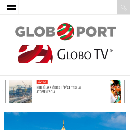
FŐOLDAL
AFRIKA
EURÓPA
ÁZSIA
ÁZSIA
KÍNA ÚJABB ÓRIÁSI LÉPÉST TESZ AZ
ATOMENERGIA…
ÉSZAK-AMERIKA
LATIN-AMERIKA