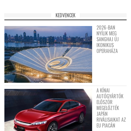
KEDVENCEK
2026-BAN
NYÍLIK MEG
SANGHAJ ÚJ
IKONIKUS
OPERAHÁZA
A KÍNAI
AUTÓGYÁRTÓK
ELŐSZÖR
MEGELŐZTÉK
JAPÁN
RIVÁLISAIKAT AZ
EU PIACÁN