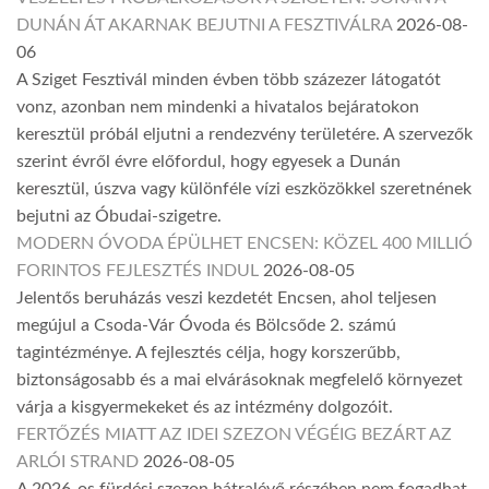
DUNÁN ÁT AKARNAK BEJUTNI A FESZTIVÁLRA
2026-08-
06
A Sziget Fesztivál minden évben több százezer látogatót
vonz, azonban nem mindenki a hivatalos bejáratokon
keresztül próbál eljutni a rendezvény területére. A szervezők
szerint évről évre előfordul, hogy egyesek a Dunán
keresztül, úszva vagy különféle vízi eszközökkel szeretnének
bejutni az Óbudai-szigetre.
MODERN ÓVODA ÉPÜLHET ENCSEN: KÖZEL 400 MILLIÓ
FORINTOS FEJLESZTÉS INDUL
2026-08-05
Jelentős beruházás veszi kezdetét Encsen, ahol teljesen
megújul a Csoda-Vár Óvoda és Bölcsőde 2. számú
tagintézménye. A fejlesztés célja, hogy korszerűbb,
biztonságosabb és a mai elvárásoknak megfelelő környezet
várja a kisgyermekeket és az intézmény dolgozóit.
FERTŐZÉS MIATT AZ IDEI SZEZON VÉGÉIG BEZÁRT AZ
ARLÓI STRAND
2026-08-05