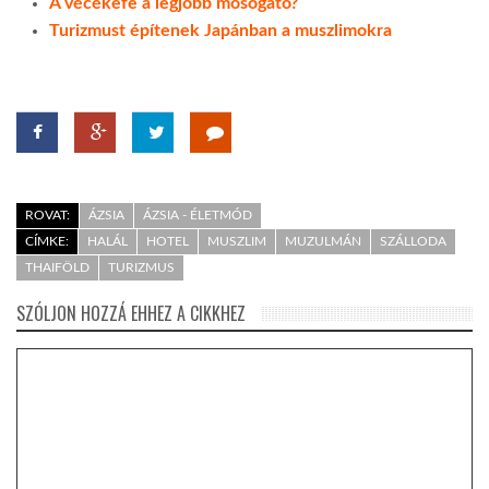
A vécékefe a legjobb mosogató?
Turizmust építenek Japánban a muszlimokra
ROVAT:
ÁZSIA
ÁZSIA - ÉLETMÓD
CÍMKE:
HALÁL
HOTEL
MUSZLIM
MUZULMÁN
SZÁLLODA
THAIFÖLD
TURIZMUS
SZÓLJON HOZZÁ EHHEZ A CIKKHEZ