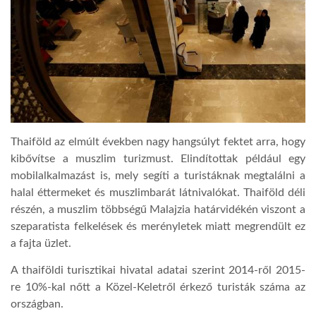
Thaiföld az elmúlt években nagy hangsúlyt fektet arra, hogy
kibővítse a muszlim turizmust. Elindítottak például egy
mobilalkalmazást is, mely segíti a turistáknak megtalálni a
halal éttermeket és muszlimbarát látnivalókat. Thaiföld déli
részén, a muszlim többségű Malajzia határvidékén viszont a
szeparatista felkelések és merényletek miatt megrendült ez
a fajta üzlet.
A thaiföldi turisztikai hivatal adatai szerint 2014-ről 2015-
re 10%-kal nőtt a Közel-Keletről érkező turisták száma az
országban.