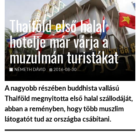
KÖZEL-KELET
Thaiföld első halal
hotelje már várja a
AUSZTRÁLIA
muzulmán turistákat
A VILÁG ITTHON
NÉMETH DÁVID
2016-08-30
MÉDIA
A nagyobb részében buddhista vallású
Thaiföld megnyitotta első halal szállodáját,
abban a reményben, hogy több muszlim
GLOBOTV BP
látogatót tud az országba csábítani.
HÍR3D