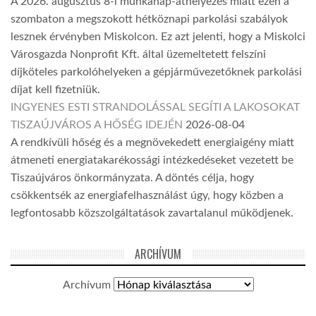
A 2026. augusztus 8-i munkanap-áthelyezés miatt ezen a
szombaton a megszokott hétköznapi parkolási szabályok
lesznek érvényben Miskolcon. Ez azt jelenti, hogy a Miskolci
Városgazda Nonprofit Kft. által üzemeltetett felszíni
díjköteles parkolóhelyeken a gépjárművezetőknek parkolási
díjat kell fizetniük.
INGYENES ESTI STRANDOLÁSSAL SEGÍTI A LAKOSOKAT
TISZAÚJVÁROS A HŐSÉG IDEJÉN
2026-08-04
A rendkívüli hőség és a megnövekedett energiaigény miatt
átmeneti energiatakarékossági intézkedéseket vezetett be
Tiszaújváros önkormányzata. A döntés célja, hogy
csökkentsék az energiafelhasználást úgy, hogy közben a
legfontosabb közszolgáltatások zavartalanul működjenek.
ARCHÍVUM
Archívum