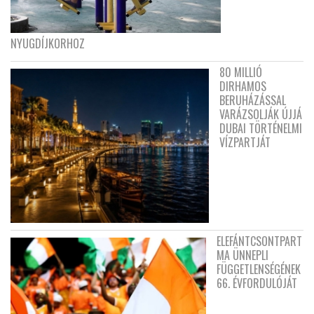
NYUGDÍJKORHOZ
80 MILLIÓ
DIRHAMOS
BERUHÁZÁSSAL
VARÁZSOLJÁK ÚJJÁ
DUBAI TÖRTÉNELMI
VÍZPARTJÁT
ELEFÁNTCSONTPART
MA ÜNNEPLI
FÜGGETLENSÉGÉNEK
66. ÉVFORDULÓJÁT