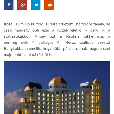
TROPICALMAGAZIN
Közel 30 millió külföldi turista érkezett Thaiföldre tavaly, de
GLOBOTV
csak mindegy 658 ezer a Közel-Keletről – derül ki a
statisztikákból. Ahogy azt a Reuters cikke írja, a
nemrég nyílt 4 csillagos Al Meroz szálloda vezetői
AFRIKA TUDÁSTÁR
Bangkokban remélik, hogy több pénzt tudnak megszerezni
majd ebből a piaci résből is.
A NAP SZÉPE
LINKTR.EE
GLOBOZSARU
DOBRAVERO.HU