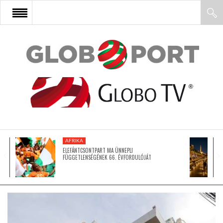
FŐOLDAL
AFRIKA
EURÓPA
AFRIKA
ÁZSIA
ELEFÁNTCSONTPART MA ÜNNEPLI
FÜGGETLENSÉGÉNEK 66. ÉVFORDULÓJÁT
ÉSZAK-AMERIKA
LATIN-AMERIKA