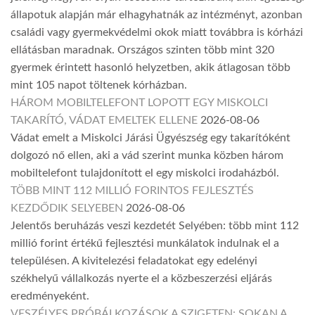
állapotuk alapján már elhagyhatnák az intézményt, azonban
családi vagy gyermekvédelmi okok miatt továbbra is kórházi
ellátásban maradnak. Országos szinten több mint 320
gyermek érintett hasonló helyzetben, akik átlagosan több
mint 105 napot töltenek kórházban.
HÁROM MOBILTELEFONT LOPOTT EGY MISKOLCI
TAKARÍTÓ, VÁDAT EMELTEK ELLENE
2026-08-06
Vádat emelt a Miskolci Járási Ügyészség egy takarítóként
dolgozó nő ellen, aki a vád szerint munka közben három
mobiltelefont tulajdonított el egy miskolci irodaházból.
TÖBB MINT 112 MILLIÓ FORINTOS FEJLESZTÉS
KEZDŐDIK SELYEBEN
2026-08-06
Jelentős beruházás veszi kezdetét Selyében: több mint 112
millió forint értékű fejlesztési munkálatok indulnak el a
településen. A kivitelezési feladatokat egy edelényi
székhelyű vállalkozás nyerte el a közbeszerzési eljárás
eredményeként.
VESZÉLYES PRÓBÁLKOZÁSOK A SZIGETEN: SOKAN A