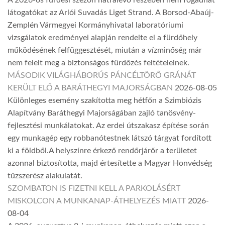
A 2026-os fürdési szezon hátralévő részében nem fogadhat
látogatókat az Arlói Suvadás Liget Strand. A Borsod-Abaúj-
Zemplén Vármegyei Kormányhivatal laboratóriumi
vizsgálatok eredményei alapján rendelte el a fürdőhely
működésének felfüggesztését, miután a vízminőség már
nem felelt meg a biztonságos fürdőzés feltételeinek.
MÁSODIK VILÁGHÁBORÚS PÁNCÉLTÖRŐ GRÁNÁT
KERÜLT ELŐ A BARÁTHEGYI MAJORSÁGBAN
2026-08-05
Különleges esemény szakította meg hétfőn a Szimbiózis
Alapítvány Baráthegyi Majorságában zajló tanösvény-
fejlesztési munkálatokat. Az erdei útszakasz építése során
egy munkagép egy robbanótestnek látszó tárgyat fordított
ki a földből.A helyszínre érkező rendőrjárőr a területet
azonnal biztosította, majd értesítette a Magyar Honvédség
tűzszerész alakulatát.
SZOMBATON IS FIZETNI KELL A PARKOLÁSÉRT
MISKOLCON A MUNKANAP-ÁTHELYEZÉS MIATT
2026-
08-04