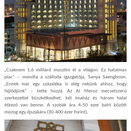
LATIMO.HU
GLOBOBOOK
„Csaknem 1,6 milliárd muszlim él a világon. Ez hatalmas
piac” – mondta a szálloda igazgatója, Sanya Saengboon.
„Ennek már egy százaléka is elég nekünk ahhoz, hogy
fejlődjünk” – tette hozzá. Az Al Meroz mecsetszerű
szerkezettel büszkélkedhet, két imaház és három halal
étkező van benne. A szobák ára 4-50 ezer baht között
mozog egy éjszakára (30-400 ezer forint).