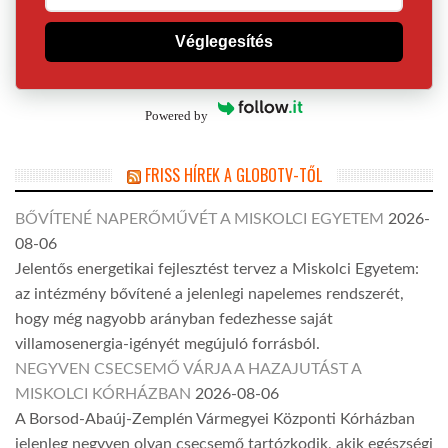
Véglegesítés
Powered by
FRISS HÍREK A GLOBOTV-TŐL
BŐVÍTENÉ NAPERŐMŰVÉT A MISKOLCI EGYETEM
2026-
08-06
Jelentős energetikai fejlesztést tervez a Miskolci Egyetem:
az intézmény bővítené a jelenlegi napelemes rendszerét,
hogy még nagyobb arányban fedezhesse saját
villamosenergia-igényét megújuló forrásból.
NEGYVEN CSECSEMŐ VÁRJA A HAZAJUTÁST A
MISKOLCI KÓRHÁZBAN
2026-08-06
A Borsod-Abaúj-Zemplén Vármegyei Központi Kórházban
jelenleg negyven olyan csecsemő tartózkodik, akik egészségi