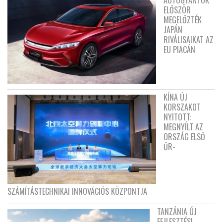
ELŐSZÖR
MEGELŐZTÉK
JAPÁN
RIVÁLISAIKAT AZ
EU PIACÁN
KÍNA ÚJ
KORSZAKOT
NYITOTT:
MEGNYÍLT AZ
ORSZÁG ELSŐ
ŰR-
SZÁMÍTÁSTECHNIKAI INNOVÁCIÓS KÖZPONTJA
TANZÁNIA ÚJ
FEJLESZTÉSI