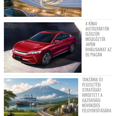
A KÍNAI
AUTÓGYÁRTÓK
ELŐSZÖR
MEGELŐZTÉK
JAPÁN
RIVÁLISAIKAT AZ
EU PIACÁN
TANZÁNIA ÚJ
FEJLESZTÉSI
STRATÉGIÁT
HIRDETETT A
GAZDASÁGI
NÖVEKEDÉS
FELGYORSÍTÁSÁRA