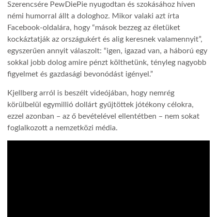
Szerencsére PewDiePie nyugodtan és szokásához híven
némi humorral állt a dologhoz. Mikor valaki azt írta
LATIMO.HU
Facebook-oldalára, hogy “mások bezzeg az életüket
kockáztatják az országukért és alig keresnek valamennyit”,
egyszerűen annyit válaszolt: “igen, igazad van, a háború egy
GLOBOBOOK
sokkal jobb dolog amire pénzt költhetünk, tényleg nagyobb
figyelmet és gazdasági bevonódást igényel.”
Kjellberg arról is beszélt videójában, hogy nemrég
körülbelül egymillió dollárt gyűjtöttek jótékony célokra,
ezzel azonban – az ő bevételével ellentétben – nem sokat
foglalkozott a nemzetközi média.