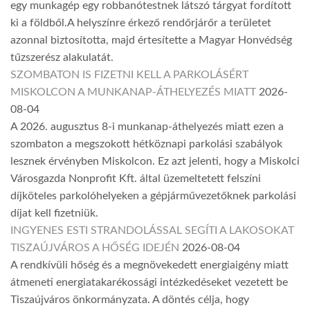
egy munkagép egy robbanótestnek látszó tárgyat fordított
ki a földből.A helyszínre érkező rendőrjárőr a területet
azonnal biztosította, majd értesítette a Magyar Honvédség
tűzszerész alakulatát.
SZOMBATON IS FIZETNI KELL A PARKOLÁSÉRT
MISKOLCON A MUNKANAP-ÁTHELYEZÉS MIATT
2026-
08-04
A 2026. augusztus 8-i munkanap-áthelyezés miatt ezen a
szombaton a megszokott hétköznapi parkolási szabályok
lesznek érvényben Miskolcon. Ez azt jelenti, hogy a Miskolci
Városgazda Nonprofit Kft. által üzemeltetett felszíni
díjköteles parkolóhelyeken a gépjárművezetőknek parkolási
díjat kell fizetniük.
INGYENES ESTI STRANDOLÁSSAL SEGÍTI A LAKOSOKAT
TISZAÚJVÁROS A HŐSÉG IDEJÉN
2026-08-04
A rendkívüli hőség és a megnövekedett energiaigény miatt
átmeneti energiatakarékossági intézkedéseket vezetett be
Tiszaújváros önkormányzata. A döntés célja, hogy