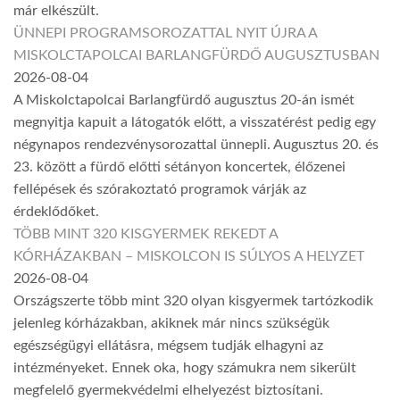
már elkészült.
ÜNNEPI PROGRAMSOROZATTAL NYIT ÚJRA A
MISKOLCTAPOLCAI BARLANGFÜRDŐ AUGUSZTUSBAN
2026-08-04
A Miskolctapolcai Barlangfürdő augusztus 20-án ismét
megnyitja kapuit a látogatók előtt, a visszatérést pedig egy
négynapos rendezvénysorozattal ünnepli. Augusztus 20. és
23. között a fürdő előtti sétányon koncertek, élőzenei
fellépések és szórakoztató programok várják az
érdeklődőket.
TÖBB MINT 320 KISGYERMEK REKEDT A
KÓRHÁZAKBAN – MISKOLCON IS SÚLYOS A HELYZET
2026-08-04
Országszerte több mint 320 olyan kisgyermek tartózkodik
jelenleg kórházakban, akiknek már nincs szükségük
egészségügyi ellátásra, mégsem tudják elhagyni az
intézményeket. Ennek oka, hogy számukra nem sikerült
megfelelő gyermekvédelmi elhelyezést biztosítani.