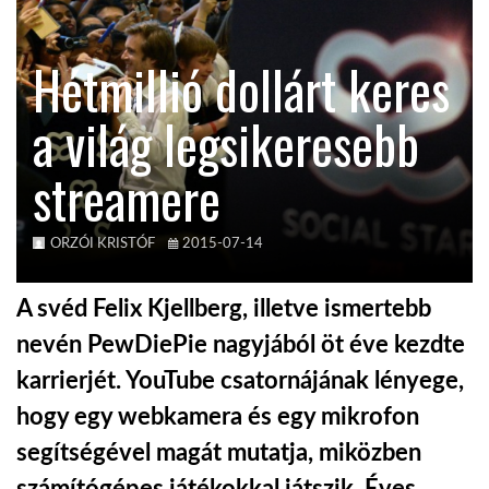
KÖZEL-KELET
Hétmillió dollárt keres
a világ legsikeresebb
AUSZTRÁLIA
streamere
A VILÁG ITTHON
ORZÓI KRISTÓF
2015-07-14
MÉDIA
A svéd Felix Kjellberg, illetve ismertebb
nevén PewDiePie nagyjából öt éve kezdte
karrierjét. YouTube csatornájának lényege,
GLOBOTV BP
hogy egy webkamera és egy mikrofon
segítségével magát mutatja, miközben
HÍR3D