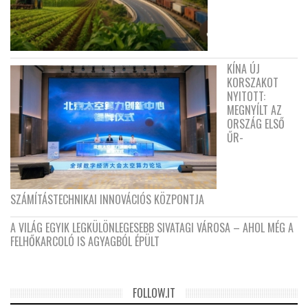
KÍNA ÚJ
KORSZAKOT
NYITOTT:
MEGNYÍLT AZ
ORSZÁG ELSŐ
ŰR-
SZÁMÍTÁSTECHNIKAI INNOVÁCIÓS KÖZPONTJA
A VILÁG EGYIK LEGKÜLÖNLEGESEBB SIVATAGI VÁROSA – AHOL MÉG A
FELHŐKARCOLÓ IS AGYAGBÓL ÉPÜLT
FOLLOW.IT