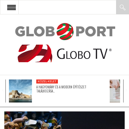
FŐOLDAL
AFRIKA
EURÓPA
KÖZEL-KELET
ÁZSIA
A HAGYOMÁNY ÉS A MODERN ÉPÍTÉSZET
TALÁLKOZÁSA…
ÉSZAK-AMERIKA
LATIN-AMERIKA