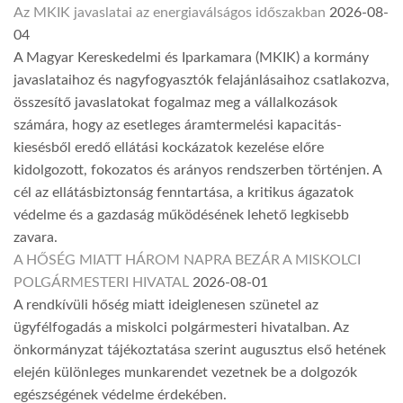
Az MKIK javaslatai az energiaválságos időszakban
2026-08-
04
A Magyar Kereskedelmi és Iparkamara (MKIK) a kormány
javaslataihoz és nagyfogyasztók felajánlásaihoz csatlakozva,
összesítő javaslatokat fogalmaz meg a vállalkozások
számára, hogy az esetleges áramtermelési kapacitás-
kiesésből eredő ellátási kockázatok kezelése előre
kidolgozott, fokozatos és arányos rendszerben történjen. A
cél az ellátásbiztonság fenntartása, a kritikus ágazatok
védelme és a gazdaság működésének lehető legkisebb
zavara.
A HŐSÉG MIATT HÁROM NAPRA BEZÁR A MISKOLCI
POLGÁRMESTERI HIVATAL
2026-08-01
A rendkívüli hőség miatt ideiglenesen szünetel az
ügyfélfogadás a miskolci polgármesteri hivatalban. Az
önkormányzat tájékoztatása szerint augusztus első hetének
elején különleges munkarendet vezetnek be a dolgozók
egészségének védelme érdekében.