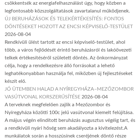
csökkentsék az energiafelhasználást úgy, hogy közben a
legfontosabb közszolgáltatások zavartalanul működjenek.
ÚJ BERUHÁZÁSOK ÉS TELEKÉRTÉKESÍTÉS: FONTOS
DÖNTÉSEKET HOZOTT AZ ENCSI KÉPVISELŐ-TESTÜLET
2026-08-04
Rendkívüli ülést tartott az encsi képviselő-testület, ahol
több, a város fejlődését érintő beruházásról és lakóövezeti
telkek értékesítéséről született döntés. Az önkormányzat
célja, hogy a rendelkezésre álló forrásokat a lehető
leghatékonyabban használja fel, miközben új fejlesztéseket
készít elő.
JÓ ÜTEMBEN HALAD A NYÍREGYHÁZA–MEZŐZOMBOR
VASÚTVONAL KORSZERŰSÍTÉSE
2026-08-04
A terveknek megfelelően zajlik a Mezőzombor és
Nyíregyháza közötti 100c jelű vasútvonal kiemelt felújítása.
A május végén elindított beruházás augusztus végéig tart, és
a rendkívüli nyári hőség sem akadályozta a kivitelezést.A
munkálatok során a hosszúsínek cseréjének döntő része