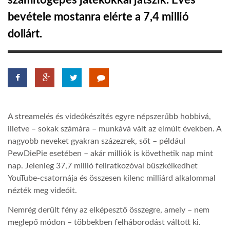
számítógépes játékokkal játszik. Éves
bevétele mostanra elérte a 7,4 millió
TROPICALMAGAZIN
dollárt.
GLOBOTV
AFRIKA TUDÁSTÁR
A streamelés és videókészítés egyre népszerűbb hobbivá,
A NAP SZÉPE
illetve – sokak számára – munkává vált az elmúlt években. A
nagyobb neveket gyakran százezrek, sőt – például
PewDiePie esetében – akár milliók is követhetik nap mint
LINKTR.EE
nap. Jelenleg 37,7 millió feliratkozóval büszkélkedhet
YouTube-csatornája és összesen kilenc milliárd alkalommal
GLOBOZSARU
nézték meg videóit.
Nemrég derült fény az elképesztő összegre, amely – nem
DOBRAVERO.HU
meglepő módon – többekben felháborodást váltott ki.