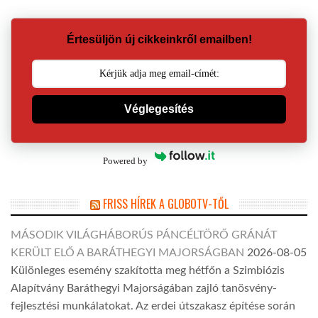
Értesüljön új cikkeinkről emailben!
Véglegesítés
Powered by
FRISS HÍREK A GLOBOTV-TŐL
MÁSODIK VILÁGHÁBORÚS PÁNCÉLTÖRŐ GRÁNÁT
KERÜLT ELŐ A BARÁTHEGYI MAJORSÁGBAN
2026-08-05
Különleges esemény szakította meg hétfőn a Szimbiózis
Alapítvány Baráthegyi Majorságában zajló tanösvény-
fejlesztési munkálatokat. Az erdei útszakasz építése során