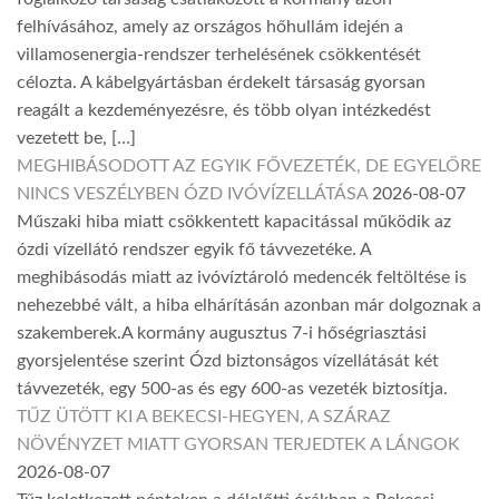
felhívásához, amely az országos hőhullám idején a
villamosenergia-rendszer terhelésének csökkentését
célozta. A kábelgyártásban érdekelt társaság gyorsan
reagált a kezdeményezésre, és több olyan intézkedést
vezetett be, […]
MEGHIBÁSODOTT AZ EGYIK FŐVEZETÉK, DE EGYELŐRE
NINCS VESZÉLYBEN ÓZD IVÓVÍZELLÁTÁSA
2026-08-07
Műszaki hiba miatt csökkentett kapacitással működik az
ózdi vízellátó rendszer egyik fő távvezetéke. A
meghibásodás miatt az ivóvíztároló medencék feltöltése is
nehezebbé vált, a hiba elhárításán azonban már dolgoznak a
szakemberek.A kormány augusztus 7-i hőségriasztási
gyorsjelentése szerint Ózd biztonságos vízellátását két
távvezeték, egy 500-as és egy 600-as vezeték biztosítja.
TŰZ ÜTÖTT KI A BEKECSI-HEGYEN, A SZÁRAZ
NÖVÉNYZET MIATT GYORSAN TERJEDTEK A LÁNGOK
2026-08-07