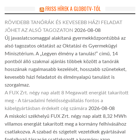
FRISS HÍREK A GLOBOTV-TŐL
RÖVIDEBB TANÓRÁK ÉS KEVESEBB HÁZI FELADAT
JÖHET AZ ALSÓ TAGOZATON
2026-08-08
Új javaslatcsomaggal alakítaná gyermekközpontúbbá az
alsó tagozatos oktatást az Oktatási és Gyermekügyi
Minisztérium. A „Legyen élmény a tanulás!” című, 14
pontból álló szakmai ajánlás többek között a tanórák
hosszának rugalmasabb kezelését, hosszabb szüneteket,
kevesebb házi feladatot és élményalapú tanulást is
szorgalmaz.
A FUX Zrt. négy nap alatt 8 Megawatt energiát takarított
meg - A társadalmi felelősségvállalás fontos a
kábelgyártásban érdekelt cég számára
2026-08-08
A miskolci székhelyű FUX Zrt. négy nap alatt 8,32 MWh
villamos energiát takarított meg a kormány felhívásához
csatlakozva. A szabad és szigetelt vezetékek gyártásával
foglalkozó társaság csatlakozott a kormány azon