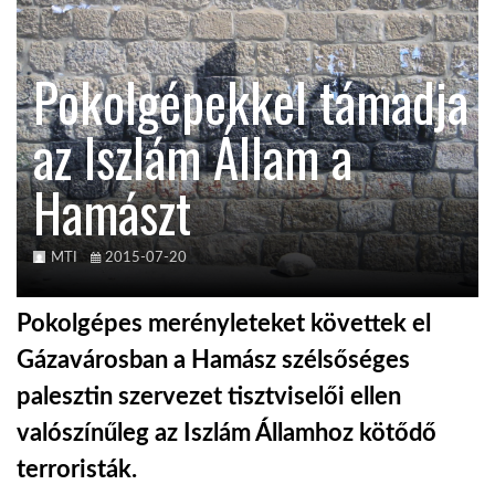
TROPICALMAGAZIN
Pokolgépekkel támadja
GLOBOTV
az Iszlám Állam a
Hamászt
AFRIKA TUDÁSTÁR
A NAP SZÉPE
MTI
2015-07-20
Pokolgépes merényleteket követtek el
LINKTR.EE
Gázavárosban a Hamász szélsőséges
palesztin szervezet tisztviselői ellen
GLOBOZSARU
valószínűleg az Iszlám Államhoz kötődő
terroristák.
DOBRAVERO.HU