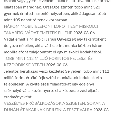
családi vagy gyermekvédelmi okok miatt továbbra is kórházi
ellátásban maradnak. Országos szinten több mint 320
gyermek érintett hasonló helyzetben, akik átlagosan több
mint 105 napot töltenek kórházban.
HÁROM MOBILTELEFONT LOPOTT EGY MISKOLCI
TAKARÍTÓ, VÁDAT EMELTEK ELLENE
2026-08-06
Vádat emelt a Miskolci Járási Ügyészség egy takarítóként
dolgozó nő ellen, aki a vád szerint munka közben három
mobiltelefont tulajdonított el egy miskolci irodaházból.
TÖBB MINT 112 MILLIÓ FORINTOS FEJLESZTÉS
KEZDŐDIK SELYEBEN
2026-08-06
Jelentős beruházás veszi kezdetét Selyében: több mint 112
millió forint értékű fejlesztési munkálatok indulnak el a
településen. A kivitelezési feladatokat egy edelényi
székhelyű vállalkozás nyerte el a közbeszerzési eljárás
eredményeként.
VESZÉLYES PRÓBÁLKOZÁSOK A SZIGETEN: SOKAN A
DUNÁN ÁT AKARNAK BEJUTNI A FESZTIVÁLRA
2026-08-