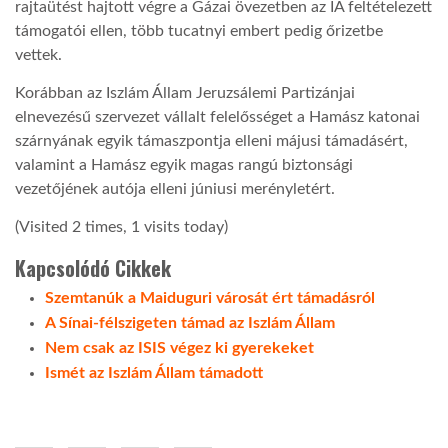
rajtaütést hajtott végre a Gázai övezetben az IÁ feltételezett
támogatói ellen, több tucatnyi embert pedig őrizetbe
vettek.
Korábban az Iszlám Állam Jeruzsálemi Partizánjai
elnevezésű szervezet vállalt felelősséget a Hamász katonai
szárnyának egyik támaszpontja elleni májusi támadásért,
valamint a Hamász egyik magas rangú biztonsági
vezetőjének autója elleni júniusi merényletért.
(Visited 2 times, 1 visits today)
Kapcsolódó Cikkek
Szemtanúk a Maiduguri városát ért támadásról
A Sínai-félszigeten támad az Iszlám Állam
Nem csak az ISIS végez ki gyerekeket
Ismét az Iszlám Állam támadott