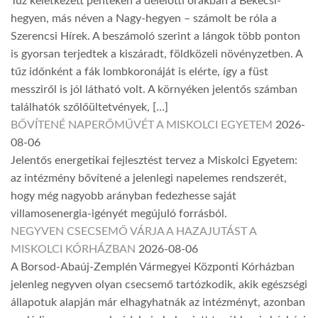
Tűz keletkezett pénteken a délelőtti órákban a Bekecsi-
hegyen, más néven a Nagy-hegyen – számolt be róla a
Szerencsi Hírek. A beszámoló szerint a lángok több ponton
is gyorsan terjedtek a kiszáradt, földközeli növényzetben. A
tűz időnként a fák lombkoronáját is elérte, így a füst
messziről is jól látható volt. A környéken jelentős számban
találhatók szőlőültetvények, […]
BŐVÍTENÉ NAPERŐMŰVÉT A MISKOLCI EGYETEM
2026-
08-06
Jelentős energetikai fejlesztést tervez a Miskolci Egyetem:
az intézmény bővítené a jelenlegi napelemes rendszerét,
hogy még nagyobb arányban fedezhesse saját
villamosenergia-igényét megújuló forrásból.
NEGYVEN CSECSEMŐ VÁRJA A HAZAJUTÁST A
MISKOLCI KÓRHÁZBAN
2026-08-06
A Borsod-Abaúj-Zemplén Vármegyei Központi Kórházban
jelenleg negyven olyan csecsemő tartózkodik, akik egészségi
állapotuk alapján már elhagyhatnák az intézményt, azonban