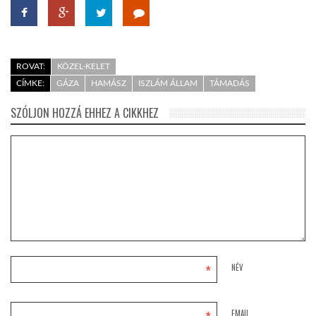
ROVAT:
KÖZEL-KELET
CÍMKE:
GÁZA
HAMÁSZ
ISZLÁM ÁLLAM
TÁMADÁS
SZÓLJON HOZZÁ EHHEZ A CIKKHEZ
*
NÉV
EMAIL