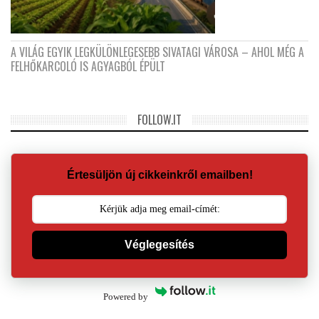
A VILÁG EGYIK LEGKÜLÖNLEGESEBB SIVATAGI VÁROSA – AHOL MÉG A
FELHŐKARCOLÓ IS AGYAGBÓL ÉPÜLT
FOLLOW.IT
Értesüljön új cikkeinkről emailben!
Véglegesítés
Powered by