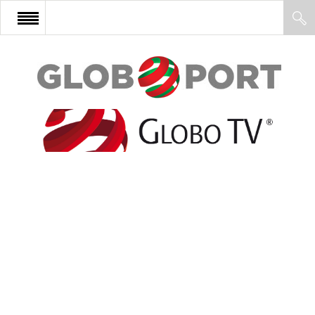
FŐOLDAL
AFRIKA
EURÓPA
ÁZSIA
ÉSZAK-AMERIKA
LATIN-AMERIKA