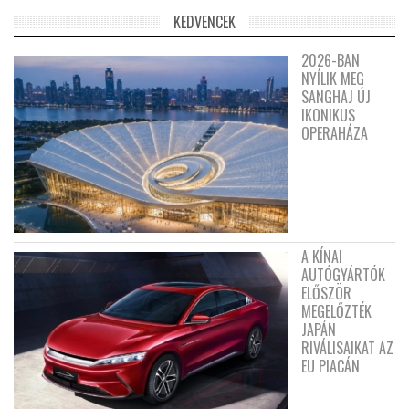
KEDVENCEK
2026-BAN
NYÍLIK MEG
SANGHAJ ÚJ
IKONIKUS
OPERAHÁZA
A KÍNAI
AUTÓGYÁRTÓK
ELŐSZÖR
MEGELŐZTÉK
JAPÁN
RIVÁLISAIKAT AZ
EU PIACÁN