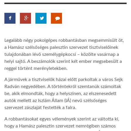
LATIMO.HU
GLOBOBOOK
Legalább négy pokolgépes robbantásban megsemmisült öt,
a Hamász szélsőséges palesztin szervezet tisztviselőinek
tulajdonában lévő személygépkocsi – közölte vasárnap a
helyi sajtó. A beszámolók szerint két ember megsebesült a
reggel történt merényletekben.
A járművek a tisztviselők házai előtt parkoltak a város Sejk
Radván negyedében. A történtekről szemtanúk számoltak
be, akik elmondták, hogy a helyszínen, az elszenesedett
autók mellett az Iszlám Állam (IÁ) nevű szélsőséges
szervezet zászlaját festették a falra.
A robbantásokat egyes vélemények szerint az váltotta ki,
hogy a Hamász palesztin szervezet nemrégiben számos