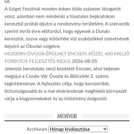
06
A Sziget Fesztivál minden évben több százezer látogatót
vonz, azonban nem mindenki a hivatalos bejáratokon
keresztül próbál eljutni a rendezvény területére. A szervezők
szerint évről évre előfordul, hogy egyesek a Dunán
keresztül, úszva vagy különféle vízi eszközökkel szeretnének
bejutni az Óbudai-szigetre.
MODERN ÓVODA ÉPÜLHET ENCSEN: KÖZEL 400 MILLIÓ
FORINTOS FEJLESZTÉS INDUL
2026-08-05
Jelentős beruházás veszi kezdetét Encsen, ahol teljesen
megújul a Csoda-Vár Óvoda és Bölcsőde 2. számú
tagintézménye. A fejlesztés célja, hogy korszerűbb,
biztonságosabb és a mai elvárásoknak megfelelő környezet
várja a kisgyermekeket és az intézmény dolgozóit.
ARCHÍVUM
Archívum