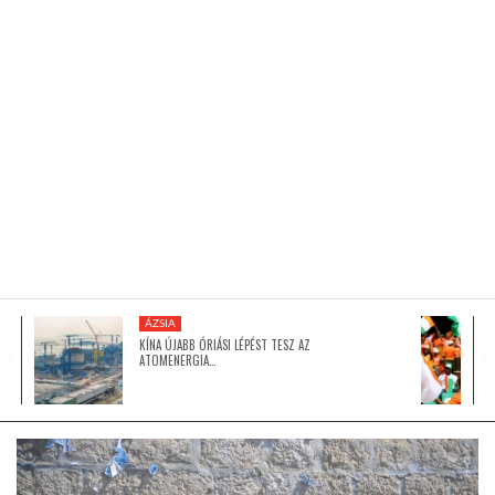
KÖZEL-KELET
AUSZTRÁLIA
A VILÁG ITTHON
MÉDIA
ÁZSIA
KÍNA ÚJABB ÓRIÁSI LÉPÉST TESZ AZ
ATOMENERGIA…
GLOBOTV BP
HÍR3D