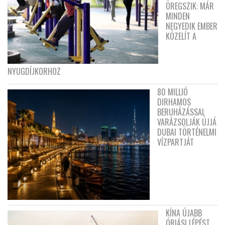
ÖREGSZIK: MÁR
MINDEN
NEGYEDIK EMBER
KÖZELÍT A
NYUGDÍJKORHOZ
80 MILLIÓ
DIRHAMOS
BERUHÁZÁSSAL
VARÁZSOLJÁK ÚJJÁ
DUBAI TÖRTÉNELMI
VÍZPARTJÁT
KÍNA ÚJABB
ÓRIÁSI LÉPÉST