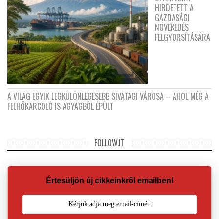
HIRDETETT A
GAZDASÁGI
NÖVEKEDÉS
FELGYORSÍTÁSÁRA
A VILÁG EGYIK LEGKÜLÖNLEGESEBB SIVATAGI VÁROSA – AHOL MÉG A
FELHŐKARCOLÓ IS AGYAGBÓL ÉPÜLT
FOLLOW.IT
Értesüljön új cikkeinkről emailben!