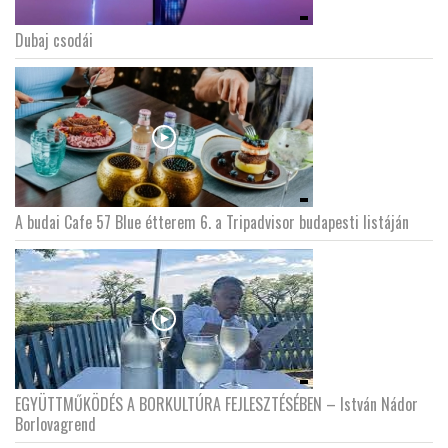
Dubaj csodái
A budai Cafe 57 Blue étterem 6. a Tripadvisor budapesti listáján
EGYÜTTMŰKÖDÉS A BORKULTÚRA FEJLESZTÉSÉBEN – István Nádor
Borlovagrend