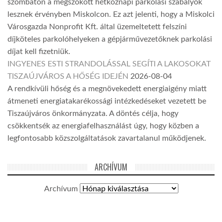
szombaton a megszokott hétköznapi parkolási szabályok
lesznek érvényben Miskolcon. Ez azt jelenti, hogy a Miskolci
Városgazda Nonprofit Kft. által üzemeltetett felszíni
díjköteles parkolóhelyeken a gépjárművezetőknek parkolási
díjat kell fizetniük.
INGYENES ESTI STRANDOLÁSSAL SEGÍTI A LAKOSOKAT
TISZAÚJVÁROS A HŐSÉG IDEJÉN
2026-08-04
A rendkívüli hőség és a megnövekedett energiaigény miatt
átmeneti energiatakarékossági intézkedéseket vezetett be
Tiszaújváros önkormányzata. A döntés célja, hogy
csökkentsék az energiafelhasználást úgy, hogy közben a
legfontosabb közszolgáltatások zavartalanul működjenek.
ARCHÍVUM
Archívum