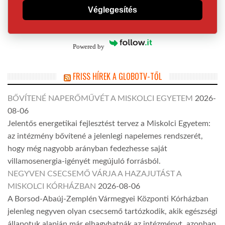
Véglegesítés
Powered by
FRISS HÍREK A GLOBOTV-TŐL
BŐVÍTENÉ NAPERŐMŰVÉT A MISKOLCI EGYETEM
2026-
08-06
Jelentős energetikai fejlesztést tervez a Miskolci Egyetem:
az intézmény bővítené a jelenlegi napelemes rendszerét,
hogy még nagyobb arányban fedezhesse saját
villamosenergia-igényét megújuló forrásból.
NEGYVEN CSECSEMŐ VÁRJA A HAZAJUTÁST A
MISKOLCI KÓRHÁZBAN
2026-08-06
A Borsod-Abaúj-Zemplén Vármegyei Központi Kórházban
jelenleg negyven olyan csecsemő tartózkodik, akik egészségi
állapotuk alapján már elhagyhatnák az intézményt, azonban