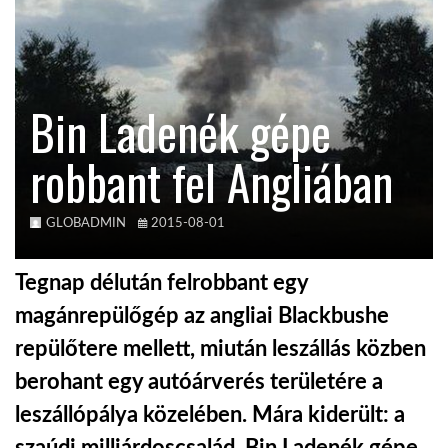
KÖZEL-KELET
Bin Ladenék gépe
AUSZTRÁLIA
robbant fel Angliában
A VILÁG ITTHON
GLOBADMIN
2015-08-01
MÉDIA
Tegnap délután felrobbant egy
magánrepülőgép az angliai Blackbushe
repülőtere mellett, miután leszállás közben
GLOBOTV BP
berohant egy autóárverés területére a
leszállópálya közelében. Mára kiderült: a
HÍR3D