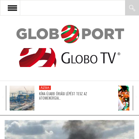
FŐOLDAL
AFRIKA
EURÓPA
ÁZSIA
ÁZSIA
KÍNA ÚJABB ÓRIÁSI LÉPÉST TESZ AZ
ATOMENERGIA…
ÉSZAK-AMERIKA
LATIN-AMERIKA