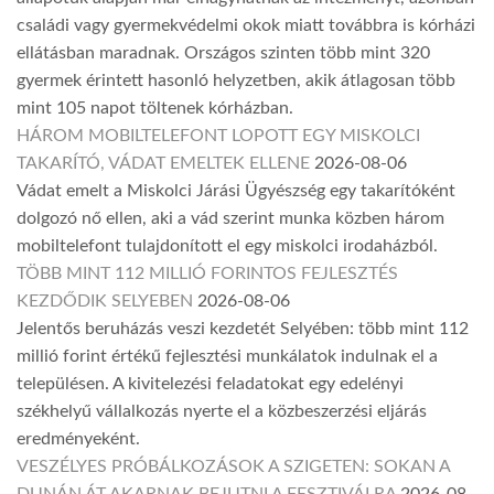
családi vagy gyermekvédelmi okok miatt továbbra is kórházi
ellátásban maradnak. Országos szinten több mint 320
gyermek érintett hasonló helyzetben, akik átlagosan több
mint 105 napot töltenek kórházban.
HÁROM MOBILTELEFONT LOPOTT EGY MISKOLCI
TAKARÍTÓ, VÁDAT EMELTEK ELLENE
2026-08-06
Vádat emelt a Miskolci Járási Ügyészség egy takarítóként
dolgozó nő ellen, aki a vád szerint munka közben három
mobiltelefont tulajdonított el egy miskolci irodaházból.
TÖBB MINT 112 MILLIÓ FORINTOS FEJLESZTÉS
KEZDŐDIK SELYEBEN
2026-08-06
Jelentős beruházás veszi kezdetét Selyében: több mint 112
millió forint értékű fejlesztési munkálatok indulnak el a
településen. A kivitelezési feladatokat egy edelényi
székhelyű vállalkozás nyerte el a közbeszerzési eljárás
eredményeként.
VESZÉLYES PRÓBÁLKOZÁSOK A SZIGETEN: SOKAN A