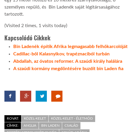
egy 15 méter hosszú és 16 méteres szárnytávolságú, 8
személyes repülő, és Bin Ladenék saját légitársaságához
LATIMO.HU
tartozott.
(Visited 2 times, 1 visits today)
GLOBOBOOK
Kapcsolódó Cikkek
Bin Ladenék építik Afrika legmagasabb felhőkarcolóját
Cadillac-ből Kalasnyikov, trapéznaciból turbán
Abdallah, az óvatos reformer. A szaúdi király halálára
A szaúdi kormány megdöntésére buzdít bin Laden fia
ROVAT:
KÖZEL-KELET
KÖZEL-KELET - ÉLETMÓD
CÍMKE:
ANGLIA
BIN LADEN
CSALÁD