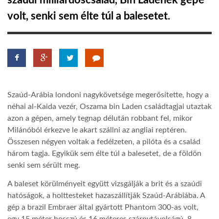
szaúdi milliárdoscsalád, Bin Ladenék gépe
volt, senki sem élte túl a balesetet.
TROPICALMAGAZIN
GLOBOTV
AFRIKA TUDÁSTÁR
Szaúd-Arábia londoni nagykövetsége megerősítette, hogy a
néhai al-Kaida vezér, Oszama bin Laden családtagjai utaztak
A NAP SZÉPE
azon a gépen, amely tegnap délután robbant fel, mikor
Milánóból érkezve le akart szállni az angliai reptéren.
Összesen négyen voltak a fedélzeten, a pilóta és a család
LINKTR.EE
három tagja. Egyikük sem élte túl a balesetet, de a földön
senki sem sérült meg.
GLOBOZSARU
A baleset körülményeit együtt vizsgálják a brit és a szaúdi
hatóságok, a holttesteket hazaszállítják Szaúd-Arábiába. A
gép a brazil Embraer által gyártott Phantom 300-as volt,
DOBRAVERO.HU