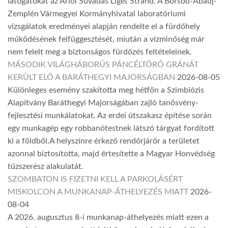
látogatókat az Arlói Suvadás Liget Strand. A Borsod-Abaúj-
Zemplén Vármegyei Kormányhivatal laboratóriumi
vizsgálatok eredményei alapján rendelte el a fürdőhely
működésének felfüggesztését, miután a vízminőség már
nem felelt meg a biztonságos fürdőzés feltételeinek.
MÁSODIK VILÁGHÁBORÚS PÁNCÉLTÖRŐ GRÁNÁT
KERÜLT ELŐ A BARÁTHEGYI MAJORSÁGBAN
2026-08-05
Különleges esemény szakította meg hétfőn a Szimbiózis
Alapítvány Baráthegyi Majorságában zajló tanösvény-
fejlesztési munkálatokat. Az erdei útszakasz építése során
egy munkagép egy robbanótestnek látszó tárgyat fordított
ki a földből.A helyszínre érkező rendőrjárőr a területet
azonnal biztosította, majd értesítette a Magyar Honvédség
tűzszerész alakulatát.
SZOMBATON IS FIZETNI KELL A PARKOLÁSÉRT
MISKOLCON A MUNKANAP-ÁTHELYEZÉS MIATT
2026-
08-04
A 2026. augusztus 8-i munkanap-áthelyezés miatt ezen a