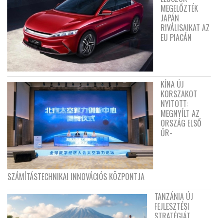
MEGELŐZTÉK
JAPÁN
RIVÁLISAIKAT AZ
EU PIACÁN
KÍNA ÚJ
KORSZAKOT
NYITOTT:
MEGNYÍLT AZ
ORSZÁG ELSŐ
ŰR-
SZÁMÍTÁSTECHNIKAI INNOVÁCIÓS KÖZPONTJA
TANZÁNIA ÚJ
FEJLESZTÉSI
STRATÉGIÁT