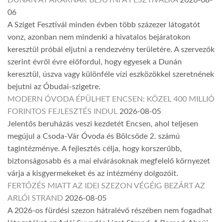
DUNÁN ÁT AKARNAK BEJUTNI A FESZTIVÁLRA
2026-08-
06
A Sziget Fesztivál minden évben több százezer látogatót
vonz, azonban nem mindenki a hivatalos bejáratokon
keresztül próbál eljutni a rendezvény területére. A szervezők
szerint évről évre előfordul, hogy egyesek a Dunán
keresztül, úszva vagy különféle vízi eszközökkel szeretnének
bejutni az Óbudai-szigetre.
MODERN ÓVODA ÉPÜLHET ENCSEN: KÖZEL 400 MILLIÓ
FORINTOS FEJLESZTÉS INDUL
2026-08-05
Jelentős beruházás veszi kezdetét Encsen, ahol teljesen
megújul a Csoda-Vár Óvoda és Bölcsőde 2. számú
tagintézménye. A fejlesztés célja, hogy korszerűbb,
biztonságosabb és a mai elvárásoknak megfelelő környezet
várja a kisgyermekeket és az intézmény dolgozóit.
FERTŐZÉS MIATT AZ IDEI SZEZON VÉGÉIG BEZÁRT AZ
ARLÓI STRAND
2026-08-05
A 2026-os fürdési szezon hátralévő részében nem fogadhat