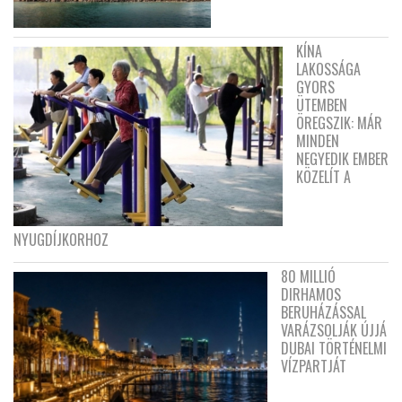
KÍNA
LAKOSSÁGA
GYORS
ÜTEMBEN
ÖREGSZIK: MÁR
MINDEN
NEGYEDIK EMBER
KÖZELÍT A
NYUGDÍJKORHOZ
80 MILLIÓ
DIRHAMOS
BERUHÁZÁSSAL
VARÁZSOLJÁK ÚJJÁ
DUBAI TÖRTÉNELMI
VÍZPARTJÁT