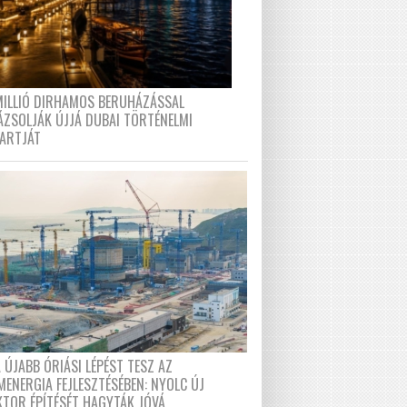
MILLIÓ DIRHAMOS BERUHÁZÁSSAL
ÁZSOLJÁK ÚJJÁ DUBAI TÖRTÉNELMI
PARTJÁT
 ÚJABB ÓRIÁSI LÉPÉST TESZ AZ
MENERGIA FEJLESZTÉSÉBEN: NYOLC ÚJ
KTOR ÉPÍTÉSÉT HAGYTÁK JÓVÁ