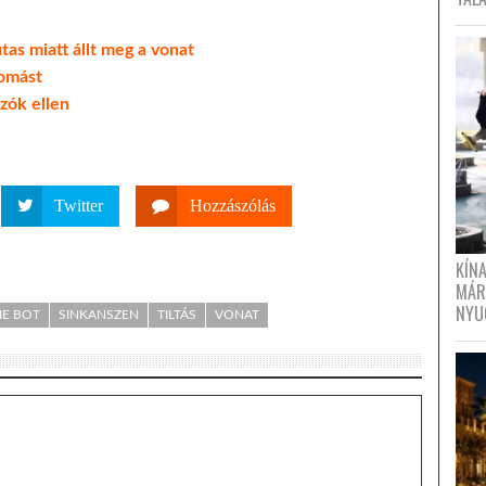
tas miatt állt meg a vonat
lomást
zók ellen
Twitter
Hozzászólás
KÍN
MÁR
NYU
IE BOT
SINKANSZEN
TILTÁS
VONAT