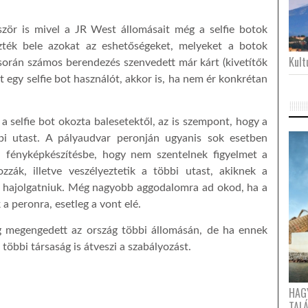
ször is mivel a JR West állomásait még a selfie botok
vezték bele azokat az eshetőségeket, melyeket a botok
Kultu
 során számos berendezés szenvedett már kárt (kivetítők
et egy selfie bot használót, akkor is, ha nem ér konkrétan
a selfie bot okozta balesetektől, az is szempont, hogy a
bi utast. A pályaudvar peronján ugyanis sok esetben
a fényképkészítésbe, hogy nem szentelnek figyelmet a
zzák, illetve veszélyeztetik a többi utast, akiknek a
ell hajolgatniuk. Még nagyobb aggodalomra ad okod, ha a
 a peronra, esetleg a vont elé.
ég megengedett az ország többi állomásán, de ha ennek
 többi társaság is átveszi a szabályozást.
HAG
TAL