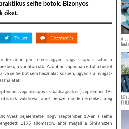
praktikus selfie botok. Bizonyos
k őket.
A bu
Twitter
Hozzászólás
buda
m készülne pár remek egyéni vagy csoport selfie a
rmekben, a vonaton stb. Azonban Japánban ettől a héttől
árva selfie bot sem használat közben, ugyanis a nyugat-
asználatát.
 szeptember végi ötnapos szabadságnak is (szeptember 19-
EGY
 utaznak valahová, ahol persze minden emléket meg
FEJL
R West bejelentette, hogy szeptember 19-én a selfie
engedett 1195 állomáson, ahol megáll a Sinkanszen