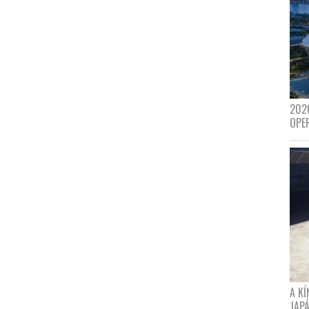
202
OPE
A K
JAPÁ