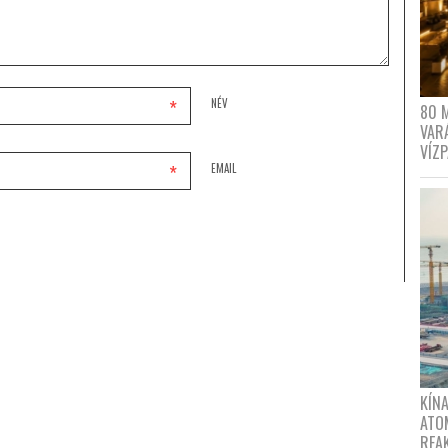
*
NÉV
80 
VAR
VÍZ
*
EMAIL
KÍNA
ATO
REA