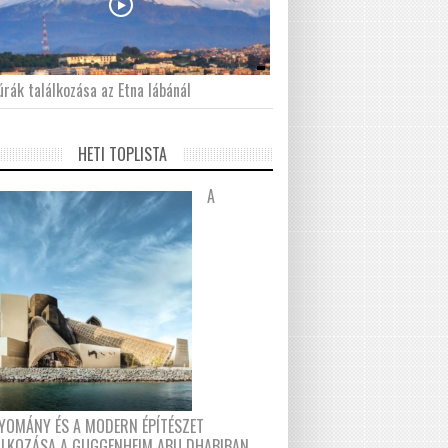
́rák találkozása az Etna lábánál
HETI TOPLISTA
A
YOMÁNY ÉS A MODERN ÉPÍTÉSZET
ÁLKOZÁSA A GUGGENHEIM ABU DHABIBAN