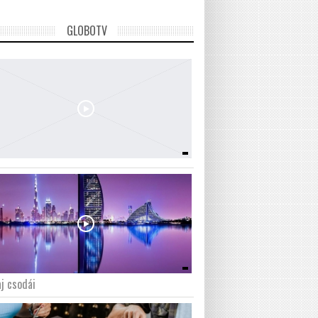
GLOBOTV
j csodái