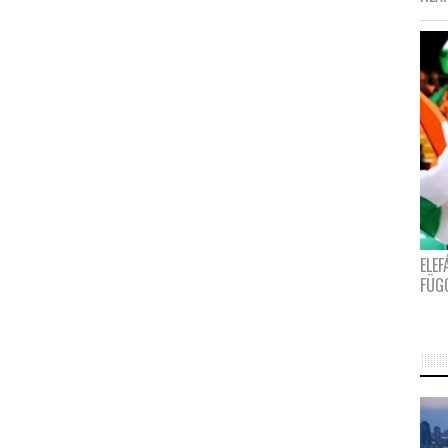
ELE
FÜG