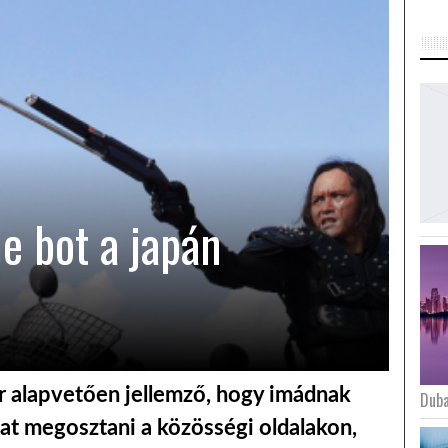
fie bot a japán
r alapvetően jellemző, hogy imádnak
Duba
kat megosztani a közösségi oldalakon,