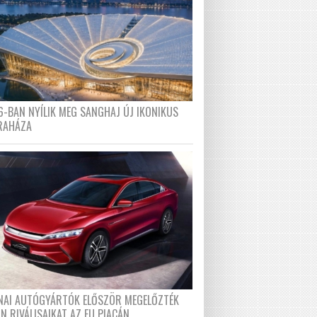
6-BAN NYÍLIK MEG SANGHAJ ÚJ IKONIKUS
RAHÁZA
ÍNAI AUTÓGYÁRTÓK ELŐSZÖR MEGELŐZTÉK
N RIVÁLISAIKAT AZ EU PIACÁN