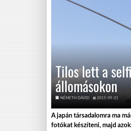
Tilos lett a sel
állomásokon
NÉMETH DÁVID
2015-09-21
A japán társadalomra ma má
fotókat készíteni, majd azo