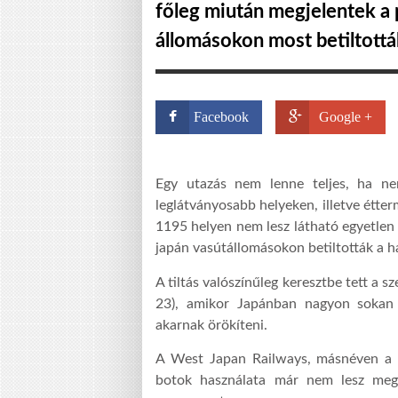
főleg miután megjelentek a 
állomásokon most betiltottá
Facebook
Google +
Egy utazás nem lenne teljes, ha ne
leglátványosabb helyeken, illetve étte
1195 helyen nem lesz látható egyetlen 
japán vasútállomásokon betiltották a h
A tiltás valószínűleg keresztbe tett a
23), amikor Japánban nagyon sokan
akarnak örökíteni.
A West Japan Railways, másnéven a J
botok használata már nem lesz meg