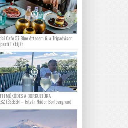
dai Cafe 57 Blue étterem 6. a Tripadvisor
pesti listáján
ÜTTMŰKÖDÉS A BORKULTÚRA
ESZTÉSÉBEN – István Nádor Borlovagrend