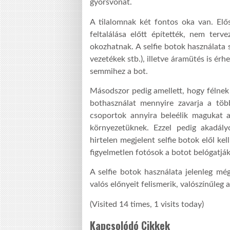
gyorsvonat.
A tilalomnak két fontos oka van. Elő
feltalálása előtt építették, nem ter
okozhatnak. A selfie botok használata
vezetékek stb.), illetve áramütés is érh
semmihez a bot.
Másodszor pedig amellett, hogy félnek 
bothasználat mennyire zavarja a töb
csoportok annyira beleélik magukat 
környezetüknek. Ezzel pedig akadályo
hirtelen megjelent selfie botok elől k
figyelmetlen fotósok a botot belógatják
A selfie botok használata jelenleg m
valós előnyeit felismerik, valószínűleg a
(Visited 14 times, 1 visits today)
Kapcsolódó Cikkek