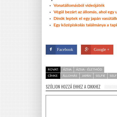
Vonatállomásból videójáték
Végül bezárt az állomás, ahol egy u
Dinók leptek el egy japán vasútál
Egy középiskolás találmánya a tapi
Facebook
Google +
ROVAT:
ÁZSIA
ÁZSIA - ÉLETMÓD
CÍMKE:
ÁLLOMÁS
JAPÁN
SELFIE
SELF
SZÓLJON HOZZÁ EHHEZ A CIKKHEZ