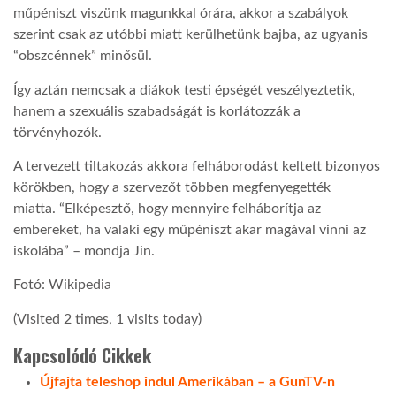
műpéniszt viszünk magunkkal órára, akkor a szabályok
szerint csak az utóbbi miatt kerülhetünk bajba, az ugyanis
LATIMO.HU
“obszcénnek” minősül.
Így aztán nemcsak a diákok testi épségét veszélyeztetik,
GLOBOBOOK
hanem a szexuális szabadságát is korlátozzák a
törvényhozók.
A tervezett tiltakozás akkora felháborodást keltett bizonyos
körökben, hogy a szervezőt többen megfenyegették
miatta. “Elképesztő, hogy mennyire felháborítja az
embereket, ha valaki egy műpéniszt akar magával vinni az
iskolába” – mondja Jin.
Fotó: Wikipedia
(Visited 2 times, 1 visits today)
Kapcsolódó Cikkek
Újfajta teleshop indul Amerikában – a GunTV-n