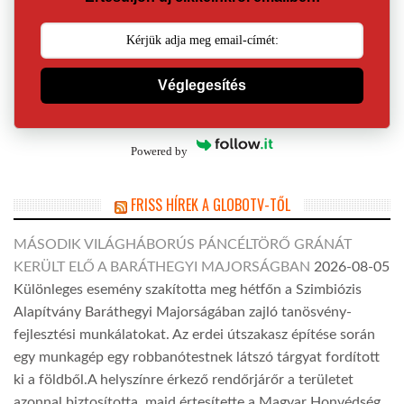
Véglegesítés
Powered by
FRISS HÍREK A GLOBOTV-TŐL
MÁSODIK VILÁGHÁBORÚS PÁNCÉLTÖRŐ GRÁNÁT
KERÜLT ELŐ A BARÁTHEGYI MAJORSÁGBAN
2026-08-05
Különleges esemény szakította meg hétfőn a Szimbiózis
Alapítvány Baráthegyi Majorságában zajló tanösvény-
fejlesztési munkálatokat. Az erdei útszakasz építése során
egy munkagép egy robbanótestnek látszó tárgyat fordított
ki a földből.A helyszínre érkező rendőrjárőr a területet
azonnal biztosította, majd értesítette a Magyar Honvédség