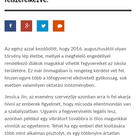
felszerelkezve.
TROPICALMAGAZIN
GLOBOTV
Az egész azzal kezdődött, hogy 2016. augusztusától olyan
AFRIKA TUDÁSTÁR
törvény lép életbe, mellyel a megfelelő engedéllyel
rendelkező diákok magukkal vihetik fegyvereiket az iskola
területére. Ez már önmagában is rengeteg kérdést vet fel,
A NAP SZÉPE
hiszen egyre több a lőfegyverrel elkövetett gyilkosság, sok
esetben valamilyen oktatási intézményben.
LINKTR.EE
Jessica Jin, az esemény szervezője azonban arra is fel akarja
hívni az emberek figyelmét, hogy micsoda ellentmondás van
GLOBOZSARU
a szabályzatban. Ugyanis a fegyverviselés legális lesz,
azonban például egy vibrátort továbbra is tilos magunkkal
vinniük az egyetemre. Tehát ha egy emberi élet kioltására
DOBRAVERO.HU
több mint alkalmas pisztolyt, és egy többnyire ártatlan