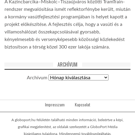
A Kazincbarcika–Miskolc–Tiszaújváros közötti TramTrain-
rendszer megvalósítása ismét reflektorfénybe került, miután
a kormány vasútfejlesztési programjában is helyet kapott a
projekt előkészítése. A fejlesztés célja, hogy a vasúti és a
villamoshálózat összekapcsolásával gyorsabb,
kényelmesebb és versenyképesebb közösségi közlekedést
biztosítson a térség közel 300 ezer lakója számára.
ARCHÍVUM
Archívum
Impresszum
Kapcsolat
A globoport.hu felületén található minden információ, beleértve a képi,
grafikai megjelenítést, az oldalak szerkezetét a GloboPort Média
kizárólagos tulajdona. Mindennemű továbbszolgáltatás,