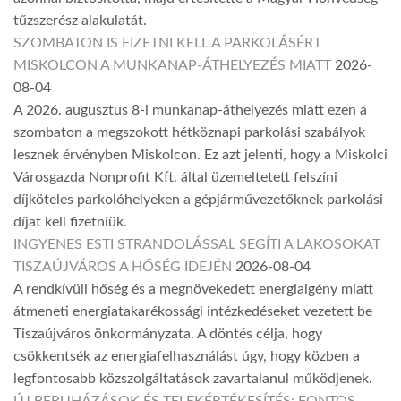
tűzszerész alakulatát.
SZOMBATON IS FIZETNI KELL A PARKOLÁSÉRT
MISKOLCON A MUNKANAP-ÁTHELYEZÉS MIATT
2026-
08-04
A 2026. augusztus 8-i munkanap-áthelyezés miatt ezen a
szombaton a megszokott hétköznapi parkolási szabályok
lesznek érvényben Miskolcon. Ez azt jelenti, hogy a Miskolci
Városgazda Nonprofit Kft. által üzemeltetett felszíni
díjköteles parkolóhelyeken a gépjárművezetőknek parkolási
díjat kell fizetniük.
INGYENES ESTI STRANDOLÁSSAL SEGÍTI A LAKOSOKAT
TISZAÚJVÁROS A HŐSÉG IDEJÉN
2026-08-04
A rendkívüli hőség és a megnövekedett energiaigény miatt
átmeneti energiatakarékossági intézkedéseket vezetett be
Tiszaújváros önkormányzata. A döntés célja, hogy
csökkentsék az energiafelhasználást úgy, hogy közben a
legfontosabb közszolgáltatások zavartalanul működjenek.