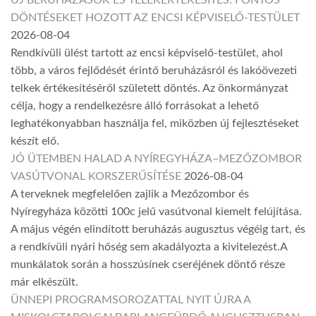
ÚJ BERUHÁZÁSOK ÉS TELEKÉRTÉKESÍTÉS: FONTOS
DÖNTÉSEKET HOZOTT AZ ENCSI KÉPVISELŐ-TESTÜLET
2026-08-04
Rendkívüli ülést tartott az encsi képviselő-testület, ahol
több, a város fejlődését érintő beruházásról és lakóövezeti
telkek értékesítéséről született döntés. Az önkormányzat
célja, hogy a rendelkezésre álló forrásokat a lehető
leghatékonyabban használja fel, miközben új fejlesztéseket
készít elő.
JÓ ÜTEMBEN HALAD A NYÍREGYHÁZA–MEZŐZOMBOR
VASÚTVONAL KORSZERŰSÍTÉSE
2026-08-04
A terveknek megfelelően zajlik a Mezőzombor és
Nyíregyháza közötti 100c jelű vasútvonal kiemelt felújítása.
A május végén elindított beruházás augusztus végéig tart, és
a rendkívüli nyári hőség sem akadályozta a kivitelezést.A
munkálatok során a hosszúsínek cseréjének döntő része
már elkészült.
ÜNNEPI PROGRAMSOROZATTAL NYIT ÚJRA A