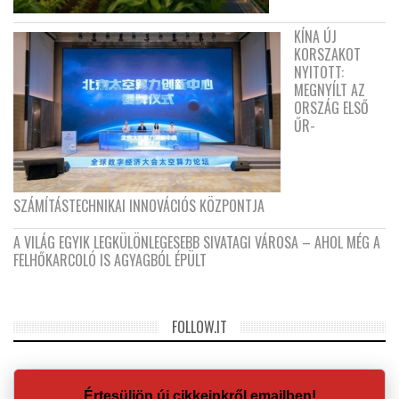
KÍNA ÚJ
KORSZAKOT
NYITOTT:
MEGNYÍLT AZ
ORSZÁG ELSŐ
ŰR-
SZÁMÍTÁSTECHNIKAI INNOVÁCIÓS KÖZPONTJA
A VILÁG EGYIK LEGKÜLÖNLEGESEBB SIVATAGI VÁROSA – AHOL MÉG A
FELHŐKARCOLÓ IS AGYAGBÓL ÉPÜLT
FOLLOW.IT
Értesüljön új cikkeinkről emailben!