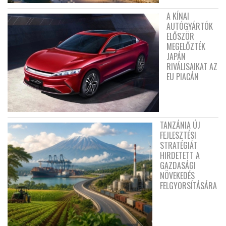
A KÍNAI
AUTÓGYÁRTÓK
ELŐSZÖR
MEGELŐZTÉK
JAPÁN
RIVÁLISAIKAT AZ
EU PIACÁN
TANZÁNIA ÚJ
FEJLESZTÉSI
STRATÉGIÁT
HIRDETETT A
GAZDASÁGI
NÖVEKEDÉS
FELGYORSÍTÁSÁRA