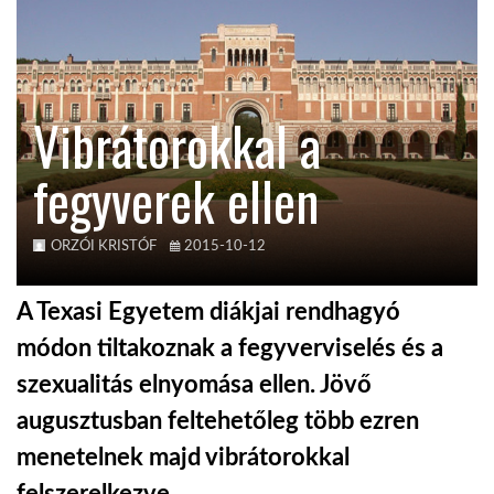
KÖZEL-KELET
Vibrátorokkal a
AUSZTRÁLIA
fegyverek ellen
A VILÁG ITTHON
ORZÓI KRISTÓF
2015-10-12
MÉDIA
A Texasi Egyetem diákjai rendhagyó
módon tiltakoznak a fegyverviselés és a
szexualitás elnyomása ellen. Jövő
GLOBOTV BP
augusztusban feltehetőleg több ezren
menetelnek majd vibrátorokkal
HÍR3D