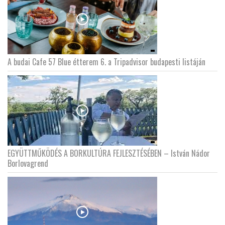
A budai Cafe 57 Blue étterem 6. a Tripadvisor budapesti listáján
EGYÜTTMŰKÖDÉS A BORKULTÚRA FEJLESZTÉSÉBEN – István Nádor
Borlovagrend