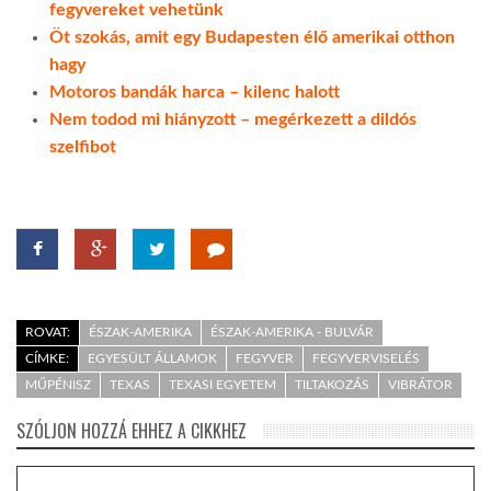
fegyvereket vehetünk
Öt szokás, amit egy Budapesten élő amerikai otthon
hagy
Motoros bandák harca – kilenc halott
Nem todod mi hiányzott – megérkezett a dildós
szelfibot
ROVAT:
ÉSZAK-AMERIKA
ÉSZAK-AMERIKA - BULVÁR
CÍMKE:
EGYESÜLT ÁLLAMOK
FEGYVER
FEGYVERVISELÉS
MŰPÉNISZ
TEXAS
TEXASI EGYETEM
TILTAKOZÁS
VIBRÁTOR
SZÓLJON HOZZÁ EHHEZ A CIKKHEZ