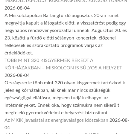
MISKOLCTAPOLCAI BARLANGFÜRDŐ AUGUSZTUSBAN
2026-08-04
A Miskolctapolcai Barlangfürdő augusztus 20-án ismét
megnyitja kapuit a látogatók előtt, a visszatérést pedig egy
négynapos rendezvénysorozattal ünnepli. Augusztus 20. és
23. között a fürdő előtti sétányon koncertek, élőzenei
fellépések és szórakoztató programok várják az
érdeklődőket.
TÖBB MINT 320 KISGYERMEK REKEDT A
KÓRHÁZAKBAN – MISKOLCON IS SÚLYOS A HELYZET
2026-08-04
Országszerte több mint 320 olyan kisgyermek tartózkodik
jelenleg kórházakban, akiknek már nincs szükségük
egészségügyi ellátásra, mégsem tudják elhagyni az
intézményeket. Ennek oka, hogy számukra nem sikerült
megfelelő gyermekvédelmi elhelyezést biztosítani.
Az MKIK javaslatai az energiaválságos időszakban
2026-08-
04