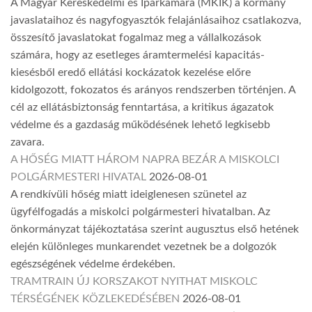
A Magyar Kereskedelmi és Iparkamara (MKIK) a kormány
javaslataihoz és nagyfogyasztók felajánlásaihoz csatlakozva,
összesítő javaslatokat fogalmaz meg a vállalkozások
számára, hogy az esetleges áramtermelési kapacitás-
kiesésből eredő ellátási kockázatok kezelése előre
kidolgozott, fokozatos és arányos rendszerben történjen. A
cél az ellátásbiztonság fenntartása, a kritikus ágazatok
védelme és a gazdaság működésének lehető legkisebb
zavara.
A HŐSÉG MIATT HÁROM NAPRA BEZÁR A MISKOLCI
POLGÁRMESTERI HIVATAL
2026-08-01
A rendkívüli hőség miatt ideiglenesen szünetel az
ügyfélfogadás a miskolci polgármesteri hivatalban. Az
önkormányzat tájékoztatása szerint augusztus első hetének
elején különleges munkarendet vezetnek be a dolgozók
egészségének védelme érdekében.
TRAMTRAIN ÚJ KORSZAKOT NYITHAT MISKOLC
TÉRSÉGÉNEK KÖZLEKEDÉSÉBEN
2026-08-01