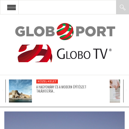
FŐOLDAL
AFRIKA
EURÓPA
KÖZEL-KELET
ÁZSIA
A HAGYOMÁNY ÉS A MODERN ÉPÍTÉSZET
TALÁLKOZÁSA…
ÉSZAK-AMERIKA
LATIN-AMERIKA