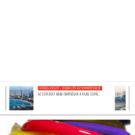
KÖZEL-KELET
AUSZTRÁLIA
A VILÁG ITTHON
MÉDIA
KÖZEL-KELET - DUBAJ ÉS AZ EMIRÁTUSOK
AZ EGYESÜLT ARAB EMÍRSÉGEK A VILÁG EGYIK…
GLOBOTV BP
HÍR3D