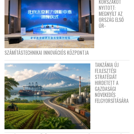
KORSZAKOT
NYITOTT:
MEGNYÍLT AZ
ORSZÁG ELSŐ
ŰR-
SZÁMÍTÁSTECHNIKAI INNOVÁCIÓS KÖZPONTJA
TANZÁNIA ÚJ
FEJLESZTÉSI
STRATÉGIÁT
HIRDETETT A
GAZDASÁGI
NÖVEKEDÉS
FELGYORSÍTÁSÁRA