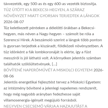
távvezeték, egy 500-as és egy 600-as vezeték biztosítja.
TŰZ ÜTÖTT KI A BEKECSI-HEGYEN, A SZÁRAZ
NÖVÉNYZET MIATT GYORSAN TERJEDTEK A LÁNGOK
2026-08-07
Tűz keletkezett pénteken a délelőtti órákban a Bekecsi-
hegyen, más néven a Nagy-hegyen – számolt be róla a
Szerencsi Hírek. A beszámoló szerint a lángok több ponton
is gyorsan terjedtek a kiszáradt, földközeli növényzetben. A
tűz időnként a fák lombkoronáját is elérte, így a füst
messziről is jól látható volt. A környéken jelentős számban
találhatók szőlőültetvények, […]
BŐVÍTENÉ NAPERŐMŰVÉT A MISKOLCI EGYETEM
2026-
08-06
Jelentős energetikai fejlesztést tervez a Miskolci Egyetem:
az intézmény bővítené a jelenlegi napelemes rendszerét,
hogy még nagyobb arányban fedezhesse saját
villamosenergia-igényét megújuló forrásból.
NEGYVEN CSECSEMŐ VÁRJA A HAZAJUTÁST A