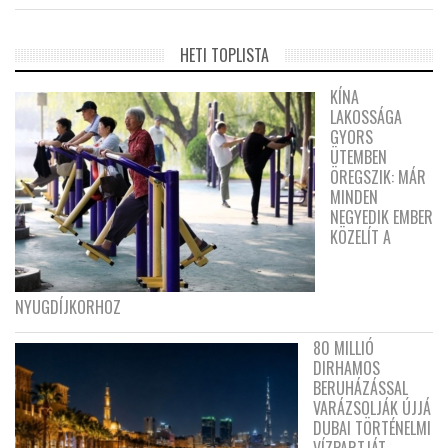
HETI TOPLISTA
KÍNA
LAKOSSÁGA
GYORS
ÜTEMBEN
ÖREGSZIK: MÁR
MINDEN
NEGYEDIK EMBER
KÖZELÍT A
NYUGDÍJKORHOZ
80 MILLIÓ
DIRHAMOS
BERUHÁZÁSSAL
VARÁZSOLJÁK ÚJJÁ
DUBAI TÖRTÉNELMI
VÍZPARTJÁT