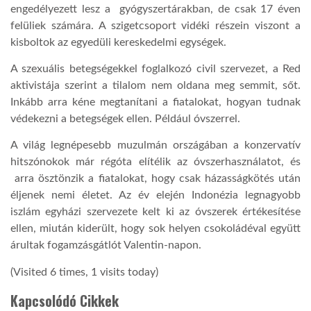
engedélyezett lesz a gyógyszertárakban, de csak 17 éven
felüliek számára. A szigetcsoport vidéki részein viszont a
kisboltok az egyedüli kereskedelmi egységek.
A szexuális betegségekkel foglalkozó civil szervezet, a Red
aktivistája szerint a tilalom nem oldana meg semmit, sőt.
Inkább arra kéne megtanítani a fiatalokat, hogyan tudnak
védekezni a betegségek ellen. Például óvszerrel.
A világ legnépesebb muzulmán országában a konzervatív
hitszónokok már régóta elítélik az óvszerhasználatot, és
arra ösztönzik a fiatalokat, hogy csak házasságkötés után
éljenek nemi életet. Az év elején Indonézia legnagyobb
iszlám egyházi szervezete kelt ki az óvszerek értékesítése
ellen, miután kiderült, hogy sok helyen csokoládéval együtt
árultak fogamzásgátlót Valentin-napon.
(Visited 6 times, 1 visits today)
Kapcsolódó Cikkek