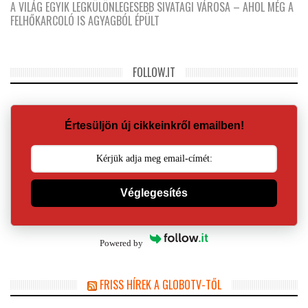
A VILÁG EGYIK LEGKÜLÖNLEGESEBB SIVATAGI VÁROSA – AHOL MÉG A
FELHŐKARCOLÓ IS AGYAGBÓL ÉPÜLT
FOLLOW.IT
Értesüljön új cikkeinkről emailben!
Véglegesítés
Powered by
FRISS HÍREK A GLOBOTV-TŐL