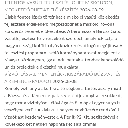
JELENTŐS VASÚTI FEJLESZTÉS JÖHET MISKOLCON,
MEGKEZDŐDHET AZ ELŐKÉSZÍTÉS
2026-08-09
Újabb fontos lépés történhet a miskolci vasúti közlekedés
fejlesztése érdekében: megkezdődhet a miskolci fővonal
korszerűsítésének előkészítése. A beruházás a Baross Gábor
Vasútfejlesztési Terv részeként szerepel, amelynek célja a
magyarországi kötöttpályás közlekedés átfogó megújítása.A
fejlesztési programról szóló kormányhatározat megjelent a
Magyar Közlönyben, így elindulhatnak a tervhez kapcsolódó
uniós projektek előkészítő munkálatai.
VÍZPÓTLÁSSAL MENTENÉK A KISZÁRADÓ BÓZSVÁT ÉS
A KEMENCE-PATAKOT
2026-08-08
Komoly vízhiány alakult ki a térségben a tartós aszály miatt:
a Bózsva és a Kemence-patak vízszintje annyira lecsökkent,
hogy már a vízfolyások élővilága és ökológiai egyensúlya is
veszélybe került.A kialakult helyzet enyhítésére rendkívüli
vízpótlást kezdeményeztek. A Perlit-92 Kft. segítségével a
következő két hétben naponta két alkalommal