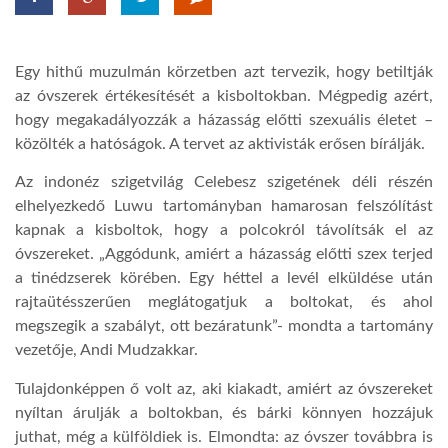
LATIMO.HU
Egy hithű muzulmán körzetben azt tervezik, hogy betiltják
az óvszerek értékesítését a kisboltokban. Mégpedig azért,
GLOBOBOOK
hogy megakadályozzák a házasság előtti szexuális életet –
közölték a hatóságok. A tervet az aktivisták erősen bírálják.
Az indonéz szigetvilág Celebesz szigetének déli részén
elhelyezkedő Luwu tartományban hamarosan felszólítást
kapnak a kisboltok, hogy a polcokról távolítsák el az
óvszereket. „Aggódunk, amiért a házasság előtti szex terjed
a tinédzserek körében. Egy héttel a levél elküldése után
rajtaütésszerűen meglátogatjuk a boltokat, és ahol
megszegik a szabályt, ott bezáratunk”- mondta a tartomány
vezetője, Andi Mudzakkar.
Tulajdonképpen ő volt az, aki kiakadt, amiért az óvszereket
nyíltan árulják a boltokban, és bárki könnyen hozzájuk
juthat, még a külföldiek is. Elmondta: az óvszer továbbra is