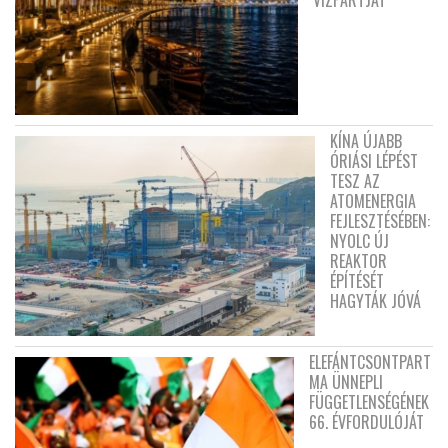
KÍNA ÚJABB
ÓRIÁSI LÉPÉST
TESZ AZ
ATOMENERGIA
FEJLESZTÉSÉBEN:
NYOLC ÚJ
REAKTOR
ÉPÍTÉSÉT
HAGYTÁK JÓVÁ
ELEFÁNTCSONTPART
MA ÜNNEPLI
FÜGGETLENSÉGÉNEK
66. ÉVFORDULÓJÁT