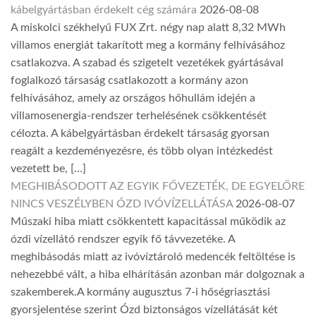
kábelgyártásban érdekelt cég számára
2026-08-08
A miskolci székhelyű FUX Zrt. négy nap alatt 8,32 MWh
villamos energiát takarított meg a kormány felhívásához
csatlakozva. A szabad és szigetelt vezetékek gyártásával
foglalkozó társaság csatlakozott a kormány azon
felhívásához, amely az országos hőhullám idején a
villamosenergia-rendszer terhelésének csökkentését
célozta. A kábelgyártásban érdekelt társaság gyorsan
reagált a kezdeményezésre, és több olyan intézkedést
vezetett be, […]
MEGHIBÁSODOTT AZ EGYIK FŐVEZETÉK, DE EGYELŐRE
NINCS VESZÉLYBEN ÓZD IVÓVÍZELLÁTÁSA
2026-08-07
Műszaki hiba miatt csökkentett kapacitással működik az
ózdi vízellátó rendszer egyik fő távvezetéke. A
meghibásodás miatt az ivóvíztároló medencék feltöltése is
nehezebbé vált, a hiba elhárításán azonban már dolgoznak a
szakemberek.A kormány augusztus 7-i hőségriasztási
gyorsjelentése szerint Ózd biztonságos vízellátását két