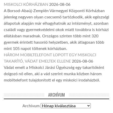
MISKOLCI KÓRHÁZBAN
2026-08-06
A Borsod-Abaúj-Zemplén Vármegyei Központi Kórházban
jelenleg negyven olyan csecsemő tartózkodik, akik egészségi
állapotuk alapján már elhagyhatnák az intézményt, azonban
családi vagy gyermekvédelmi okok miatt továbbra is kórházi
ellátásban maradnak. Országos szinten több mint 320
gyermek érintett hasonló helyzetben, akik átlagosan több
mint 105 napot töltenek kórházban.
HÁROM MOBILTELEFONT LOPOTT EGY MISKOLCI
TAKARÍTÓ, VÁDAT EMELTEK ELLENE
2026-08-06
Vádat emelt a Miskolci Járási Ügyészség egy takarítóként
dolgozó nő ellen, aki a vád szerint munka közben három
mobiltelefont tulajdonított el egy miskolci irodaházból.
ARCHÍVUM
Archívum