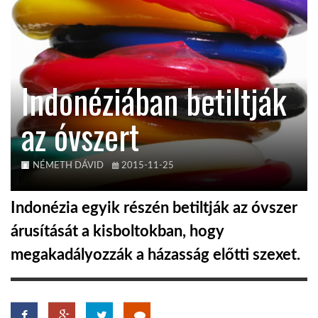
TROPICALMAGAZIN
GLOBOTV
Indonéziában betiltják
az óvszert
AFRIKA TUDÁSTÁR
A NAP SZÉPE
NÉMETH DÁVID
2015-11-25
Indonézia egyik részén betiltják az óvszer
LINKTR.EE
árusítását a kisboltokban, hogy
megakadályozzák a házasság előtti szexet.
GLOBOZSARU
DOBRAVERO.HU