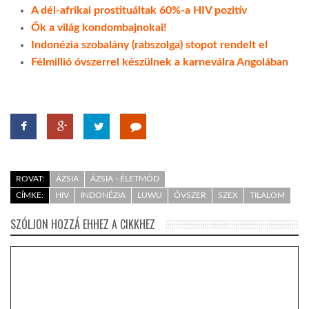
A dél-afrikai prostituáltak 60%-a HIV pozitív
Ők a világ kondombajnokai!
Indonézia szobalány (rabszolga) stopot rendelt el
Félmillió óvszerrel készülnek a karneválra Angolában
ROVAT:
ÁZSIA
ÁZSIA - ÉLETMÓD
CÍMKE:
HIV
INDONÉZIA
LUWU
ÓVSZER
SZEX
TILALOM
SZÓLJON HOZZÁ EHHEZ A CIKKHEZ