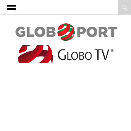
FŐOLDAL
AFRIKA
EURÓPA
ÁZSIA
ÉSZAK-AMERIKA
LATIN-AMERIKA