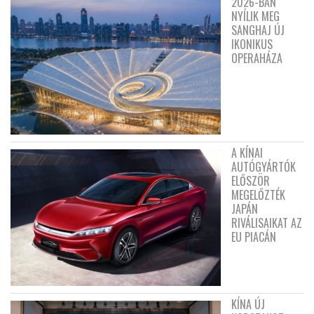
2026-BAN
NYÍLIK MEG
SANGHAJ ÚJ
IKONIKUS
OPERAHÁZA
A KÍNAI
AUTÓGYÁRTÓK
ELŐSZÖR
MEGELŐZTÉK
JAPÁN
RIVÁLISAIKAT AZ
EU PIACÁN
KÍNA ÚJ