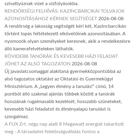
szivattyúznak vizet a vízfolyásokba.
RENDŐRSÉGI FELHÍVÁS: KAZINCBARCIKAI TOLVAJOK
AZONOSÍTÁSÁHOZ KÉRNEK SEGÍTSÉGET
2026-08-08
A rendőrség a lakosság segítségét kéri két, Kazincbarcikán
történt lopás feltételezett elkövetőinek azonosításában. A
nyomozók olyan személyeket keresnek, akik a rendelkezésre
álló kamerafelvételeken láthatók.
RÖVIDEBB TANÓRÁK ÉS KEVESEBB HÁZI FELADAT
JÖHET AZ ALSÓ TAGOZATON
2026-08-08
Új javaslatcsomaggal alakítaná gyermekközpontúbbá az
alsó tagozatos oktatást az Oktatási és Gyermekügyi
Minisztérium. A „Legyen élmény a tanulás!” című, 14
pontból álló szakmai ajánlás többek között a tanórák
hosszának rugalmasabb kezelését, hosszabb szüneteket,
kevesebb házi feladatot és élményalapú tanulást is
szorgalmaz.
A FUX Zrt. négy nap alatt 8 Megawatt energiát takarított
meg - A társadalmi felelősségvállalás fontos a