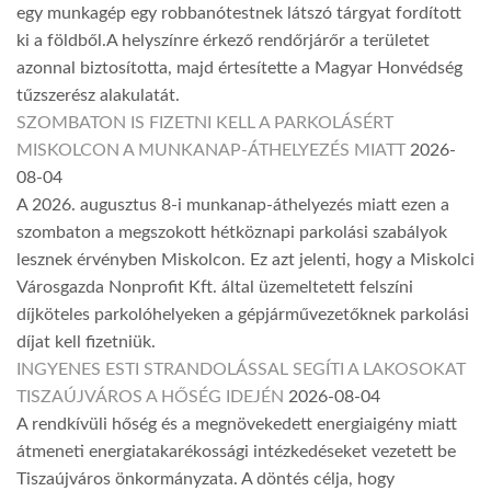
egy munkagép egy robbanótestnek látszó tárgyat fordított
ki a földből.A helyszínre érkező rendőrjárőr a területet
azonnal biztosította, majd értesítette a Magyar Honvédség
tűzszerész alakulatát.
SZOMBATON IS FIZETNI KELL A PARKOLÁSÉRT
MISKOLCON A MUNKANAP-ÁTHELYEZÉS MIATT
2026-
08-04
A 2026. augusztus 8-i munkanap-áthelyezés miatt ezen a
szombaton a megszokott hétköznapi parkolási szabályok
lesznek érvényben Miskolcon. Ez azt jelenti, hogy a Miskolci
Városgazda Nonprofit Kft. által üzemeltetett felszíni
díjköteles parkolóhelyeken a gépjárművezetőknek parkolási
díjat kell fizetniük.
INGYENES ESTI STRANDOLÁSSAL SEGÍTI A LAKOSOKAT
TISZAÚJVÁROS A HŐSÉG IDEJÉN
2026-08-04
A rendkívüli hőség és a megnövekedett energiaigény miatt
átmeneti energiatakarékossági intézkedéseket vezetett be
Tiszaújváros önkormányzata. A döntés célja, hogy