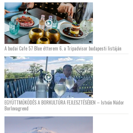
A budai Cafe 57 Blue étterem 6. a Tripadvisor budapesti listáján
EGYÜTTMŰKÖDÉS A BORKULTÚRA FEJLESZTÉSÉBEN – István Nádor
Borlovagrend