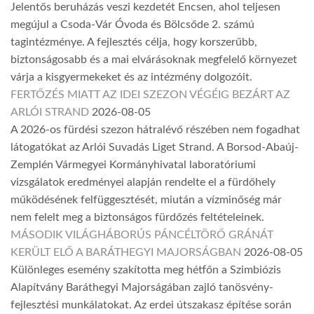
Jelentős beruházás veszi kezdetét Encsen, ahol teljesen
megújul a Csoda-Vár Óvoda és Bölcsőde 2. számú
tagintézménye. A fejlesztés célja, hogy korszerűbb,
biztonságosabb és a mai elvárásoknak megfelelő környezet
várja a kisgyermekeket és az intézmény dolgozóit.
FERTŐZÉS MIATT AZ IDEI SZEZON VÉGÉIG BEZÁRT AZ
ARLÓI STRAND
2026-08-05
A 2026-os fürdési szezon hátralévő részében nem fogadhat
látogatókat az Arlói Suvadás Liget Strand. A Borsod-Abaúj-
Zemplén Vármegyei Kormányhivatal laboratóriumi
vizsgálatok eredményei alapján rendelte el a fürdőhely
működésének felfüggesztését, miután a vízminőség már
nem felelt meg a biztonságos fürdőzés feltételeinek.
MÁSODIK VILÁGHÁBORÚS PÁNCÉLTÖRŐ GRÁNÁT
KERÜLT ELŐ A BARÁTHEGYI MAJORSÁGBAN
2026-08-05
Különleges esemény szakította meg hétfőn a Szimbiózis
Alapítvány Baráthegyi Majorságában zajló tanösvény-
fejlesztési munkálatokat. Az erdei útszakasz építése során