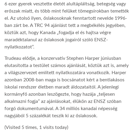
6 ezer gyerek vesztette életét alultápláltság, betegség vagy
erőszak miatt, és több mint felüket tömegsírokban temették
el. Az utolsó ilyen, őslakosoknak fenntartott nevelde 1996-
ban zárt be. A TRC 94 ajánlást tett a megbékélés jegyében,
köztük azt, hogy Kanada „fogadja el és hajtsa végre
maradéktalanul az őslakosok jogairól szóló ENSZ-
nyilatkozatot”.
Trudeau elődje, a konzervatív Stephen Harper júniusban
elutasította a testület számos ajánlását, köztük azt is, amely
a világszervezet említett nyilatkozatára vonatkozik. Harper
azonban 2008-ban maga is bocsánatot kért a bentlakásos
iskolai rendszer életben maradt áldozataitól. A jelenlegi
kormányfő azonban leszögezte, hogy hazája „teljesen
alkalmazni fogja” az ajánlásokat, élükön az ENSZ szóban
forgó dokumentumával. A 34 milliós kanadai népesség
nagyjából 5 százalékát teszik ki az őslakosok.
(Visited 5 times, 1 visits today)