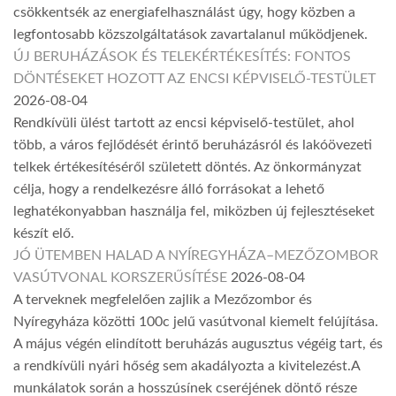
csökkentsék az energiafelhasználást úgy, hogy közben a
legfontosabb közszolgáltatások zavartalanul működjenek.
ÚJ BERUHÁZÁSOK ÉS TELEKÉRTÉKESÍTÉS: FONTOS
DÖNTÉSEKET HOZOTT AZ ENCSI KÉPVISELŐ-TESTÜLET
2026-08-04
Rendkívüli ülést tartott az encsi képviselő-testület, ahol
több, a város fejlődését érintő beruházásról és lakóövezeti
telkek értékesítéséről született döntés. Az önkormányzat
célja, hogy a rendelkezésre álló forrásokat a lehető
leghatékonyabban használja fel, miközben új fejlesztéseket
készít elő.
JÓ ÜTEMBEN HALAD A NYÍREGYHÁZA–MEZŐZOMBOR
VASÚTVONAL KORSZERŰSÍTÉSE
2026-08-04
A terveknek megfelelően zajlik a Mezőzombor és
Nyíregyháza közötti 100c jelű vasútvonal kiemelt felújítása.
A május végén elindított beruházás augusztus végéig tart, és
a rendkívüli nyári hőség sem akadályozta a kivitelezést.A
munkálatok során a hosszúsínek cseréjének döntő része