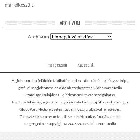
már elkészült.
ARCHÍVUM
Archívum
Impresszum
Kapcsolat
A globoport.hu felületén található minden információ, beleértve a képi,
grafikai megjelenítést, az oldalak szerkezetét a GloboPort Média
kizárólagos tulajdona. Mindennemű továbbszolgáltatás,
továbbértékesítés, egészében vagy részleteiben az újraközlés kizárólag a
GloboPort Média előzetes írásbeli hozzájárulásával lehetséges.
Terjesztésük sem nyomtatott, sem elektronikus formában nem
megengedett. Copyright© 2008-2017 GloboPort Média