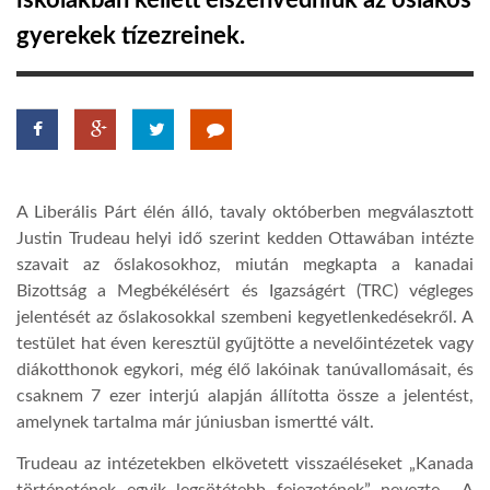
iskolákban kellett elszenvedniük az őslakos
gyerekek tízezreinek.
TROPICALMAGAZIN
GLOBOTV
AFRIKA TUDÁSTÁR
A Liberális Párt élén álló, tavaly októberben megválasztott
Justin Trudeau helyi idő szerint kedden Ottawában intézte
A NAP SZÉPE
szavait az őslakosokhoz, miután megkapta a kanadai
Bizottság a Megbékélésért és Igazságért (TRC) végleges
jelentését az őslakosokkal szembeni kegyetlenkedésekről. A
LINKTR.EE
testület hat éven keresztül gyűjtötte a nevelőintézetek vagy
diákotthonok egykori, még élő lakóinak tanúvallomásait, és
csaknem 7 ezer interjú alapján állította össze a jelentést,
GLOBOZSARU
amelynek tartalma már júniusban ismertté vált.
Trudeau az intézetekben elkövetett visszaéléseket „Kanada
DOBRAVERO.HU