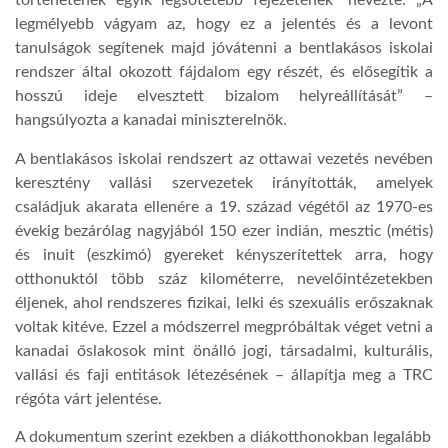
történetének egyik legsötétebb fejezetének” nevezte. „A
legmélyebb vágyam az, hogy ez a jelentés és a levont
LATIMO.HU
tanulságok segítenek majd jóvátenni a bentlakásos iskolai
rendszer által okozott fájdalom egy részét, és elősegítik a
hosszú ideje elvesztett bizalom helyreállítását” –
GLOBOBOOK
hangsúlyozta a kanadai miniszterelnök.
A bentlakásos iskolai rendszert az ottawai vezetés nevében
keresztény vallási szervezetek irányították, amelyek
családjuk akarata ellenére a 19. század végétől az 1970-es
évekig bezárólag nagyjából 150 ezer indián, mesztic (métis)
és inuit (eszkimó) gyereket kényszerítettek arra, hogy
otthonuktól több száz kilométerre, nevelőintézetekben
éljenek, ahol rendszeres fizikai, lelki és szexuális erőszaknak
voltak kitéve. Ezzel a módszerrel megpróbáltak véget vetni a
kanadai őslakosok mint önálló jogi, társadalmi, kulturális,
vallási és faji entitások létezésének – állapítja meg a TRC
régóta várt jelentése.
A dokumentum szerint ezekben a diákotthonokban legalább