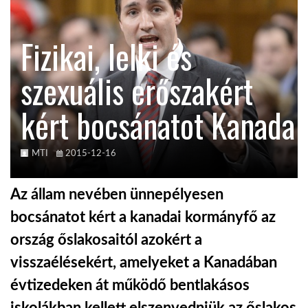
KÖZEL-KELET
Fizikai, lelki és
szexuális erőszakért
AUSZTRÁLIA
kért bocsánatot Kanada
A VILÁG ITTHON
MTI
2015-12-16
MÉDIA
Az állam nevében ünnepélyesen
bocsánatot kért a kanadai kormányfő az
ország őslakosaitól azokért a
GLOBOTV BP
visszaélésekért, amelyeket a Kanadában
évtizedeken át működő bentlakásos
HÍR3D