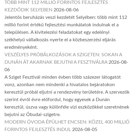
TÖBB MINT 112 MILLIÓ FORINTOS FEJLESZTÉS
KEZDŐDIK SELYEBEN
2026-08-06
Jelentős beruházás veszi kezdetét Selyében: több mint 112
millió forint értékű fejlesztési munkálatok indulnak el a
településen. A kivitelezési feladatokat egy edelényi
székhelyű vállalkozás nyerte el a közbeszerzési eljárás
eredményeként.
VESZÉLYES PRÓBÁLKOZÁSOK A SZIGETEN: SOKAN A
DUNÁN ÁT AKARNAK BEJUTNI A FESZTIVÁLRA
2026-08-
06
A Sziget Fesztivál minden évben több százezer látogatót
vonz, azonban nem mindenki a hivatalos bejáratokon
keresztül próbál eljutni a rendezvény területére. A szervezők
szerint évről évre előfordul, hogy egyesek a Dunán
keresztül, úszva vagy különféle vízi eszközökkel szeretnének
bejutni az Óbudai-szigetre.
MODERN ÓVODA ÉPÜLHET ENCSEN: KÖZEL 400 MILLIÓ
FORINTOS FEJLESZTÉS INDUL
2026-08-05