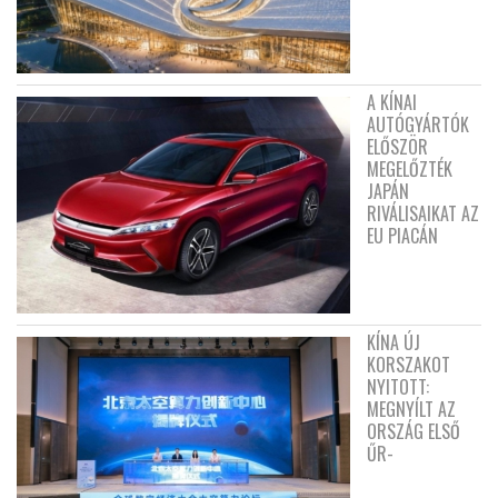
A KÍNAI
AUTÓGYÁRTÓK
ELŐSZÖR
MEGELŐZTÉK
JAPÁN
RIVÁLISAIKAT AZ
EU PIACÁN
KÍNA ÚJ
KORSZAKOT
NYITOTT:
MEGNYÍLT AZ
ORSZÁG ELSŐ
ŰR-