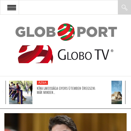
FŐOLDAL
AFRIKA
EURÓPA
ÁZSIA
ÁZSIA
KÍNA LAKOSSÁGA GYORS ÜTEMBEN ÖREGSZIK:
MÁR MINDEN…
ÉSZAK-AMERIKA
LATIN-AMERIKA