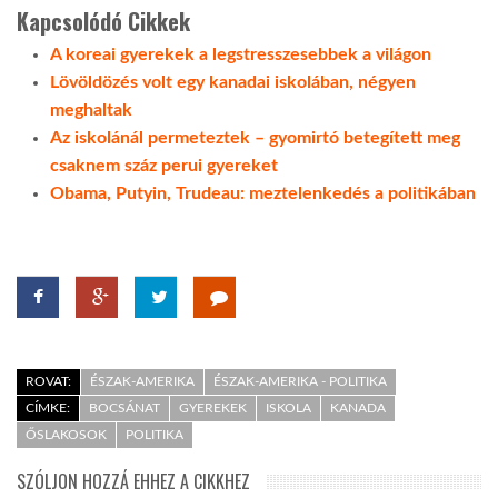
Kapcsolódó Cikkek
A koreai gyerekek a legstresszesebbek a világon
Lövöldözés volt egy kanadai iskolában, négyen
meghaltak
Az iskolánál permeteztek – gyomirtó betegített meg
csaknem száz perui gyereket
Obama, Putyin, Trudeau: meztelenkedés a politikában
ROVAT:
ÉSZAK-AMERIKA
ÉSZAK-AMERIKA - POLITIKA
CÍMKE:
BOCSÁNAT
GYEREKEK
ISKOLA
KANADA
ŐSLAKOSOK
POLITIKA
SZÓLJON HOZZÁ EHHEZ A CIKKHEZ