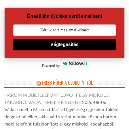
Értesüljön új cikkeinkről emailben!
Véglegesítés
Powered by
FRISS HÍREK A GLOBOTV-TŐL
HÁROM MOBILTELEFONT LOPOTT EGY MISKOLCI
TAKARÍTÓ, VÁDAT EMELTEK ELLENE
2026-08-06
Vádat emelt a Miskolci Járási Ügyészség egy takarítóként
dolgozó nő ellen, aki a vád szerint munka közben három
mobiltelefont tulajdonított el egy miskolci irodaházból.