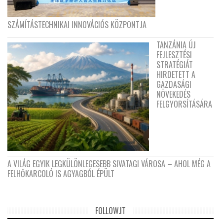
SZÁMÍTÁSTECHNIKAI INNOVÁCIÓS KÖZPONTJA
TANZÁNIA ÚJ
FEJLESZTÉSI
STRATÉGIÁT
HIRDETETT A
GAZDASÁGI
NÖVEKEDÉS
FELGYORSÍTÁSÁRA
A VILÁG EGYIK LEGKÜLÖNLEGESEBB SIVATAGI VÁROSA – AHOL MÉG A
FELHŐKARCOLÓ IS AGYAGBÓL ÉPÜLT
FOLLOW.IT