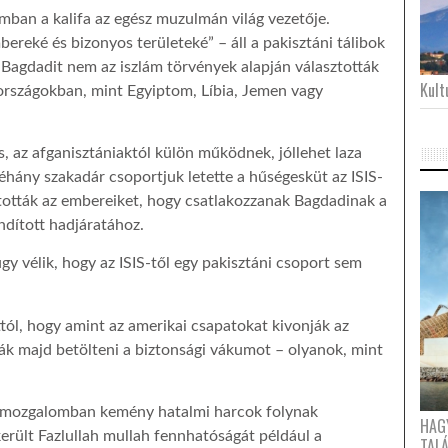
ámban a kalifa az egész muzulmán világ vezetője.
reké és bizonyos területeké” – áll a pakisztáni tálibok
y Bagdadit nem az iszlám törvények alapján választották
Kultu
rszágokban, mint Egyiptom, Líbia, Jemen vagy
s, az afganisztániaktól külön működnek, jóllehet laza
éhány szakadár csoportjuk letette a hűségesküt az ISIS-
tották az embereiket, hogy csatlakozzanak Bagdadinak a
indított hadjáratához.
y vélik, hogy az ISIS-től egy pakisztáni csoport sem
ól, hogy amint az amerikai csapatokat kivonják az
ják majd betölteni a biztonsági vákumot – olyanok, mint
lib mozgalomban kemény hatalmi harcok folynak
HAG
rült Fazlullah mullah fennhatóságát például a
TAL