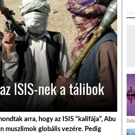
az ISIS-nek a tálibok
ondtak arra, hogy az ISIS “kalifája”, Abu
Duba
n muszlimok globális vezére. Pedig