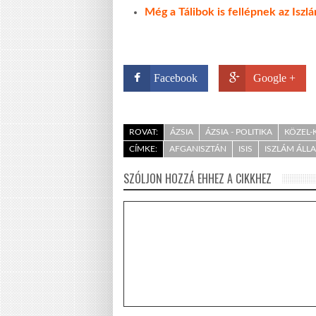
Még a Tálibok is fellépnek az Iszl
Facebook
Google +
ROVAT:
ÁZSIA
ÁZSIA - POLITIKA
KÖZEL-
CÍMKE:
AFGANISZTÁN
ISIS
ISZLÁM ÁLL
SZÓLJON HOZZÁ EHHEZ A CIKKHEZ