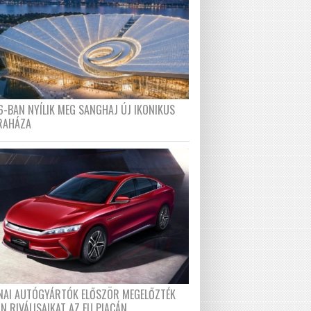
6-BAN NYÍLIK MEG SANGHAJ ÚJ IKONIKUS
RAHÁZA
ÍNAI AUTÓGYÁRTÓK ELŐSZÖR MEGELŐZTÉK
N RIVÁLISAIKAT AZ EU PIACÁN