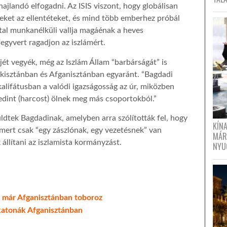
ajlandó elfogadni. Az ISIS viszont, hogy globálisan
zeket az ellentéteket, és mind több emberhez próbál
atal munkanélküli vallja magáénak a heves
fegyvert ragadjon az iszlámért.
ejét vegyék, még az Iszlám Állam “barbárságát” is
akisztánban és Afganisztánban egyaránt. “Bagdadi
kalifátusban a valódi igazságosság az úr, miközben
dint (harcost) ölnek meg más csoportokból.”
küldtek Bagdadinak, amelyben arra szólították fel, hogy
KÍN
, mert csak “egy zászlónak, egy vezetésnek” van
MÁR
 állítani az iszlamista kormányzást.
NYU
s” már Afganisztánban toboroz
katonák Afganisztánban