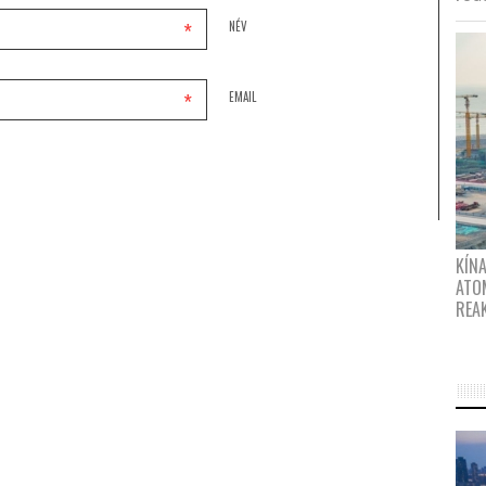
*
NÉV
*
EMAIL
KÍNA
ATO
REA