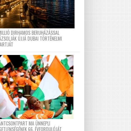
MILLIÓ DIRHAMOS BERUHÁZÁSSAL
ÁZSOLJÁK ÚJJÁ DUBAI TÖRTÉNELMI
PARTJÁT
FÁNTCSONTPART MA ÜNNEPLI
GETLENSÉGÉNEK 66. ÉVFORDULÓJÁT