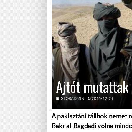
Ajtót mutattak 
GLOBADMIN
2015-12-21
A pakisztáni tálibok nemet m
Bakr al-Bagdadi volna minde