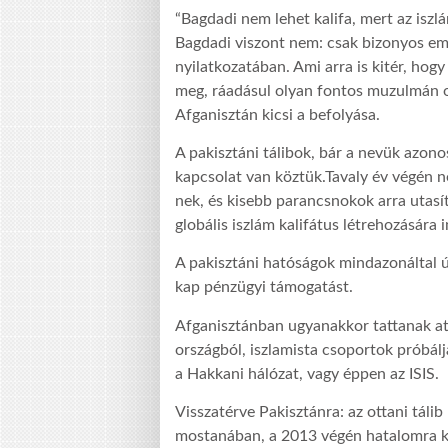
“Bagdadi nem lehet kalifa, mert az iszl
Bagdadi viszont nem: csak bizonyos embe
nyilatkozatában. Ami arra is kitér, hog
meg, ráadásul olyan fontos muzulmán o
Afganisztán kicsi a befolyása.
A pakisztáni tálibok, bár a nevük azono
kapcsolat van köztük.Tavaly év végén n
nek, és kisebb parancsnokok arra utasí
globális iszlám kalifátus létrehozására 
A pakisztáni hatóságok mindazonáltal úg
kap pénzügyi támogatást.
Afganisztánban ugyanakkor tattanak att
országból, iszlamista csoportok próbál
a Hakkani hálózat, vagy éppen az ISIS.
Visszatérve Pakisztánra: az ottani tá
mostanában, a 2013 végén hatalomra ke