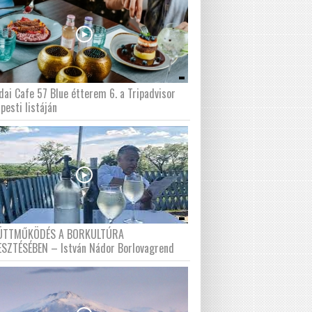
dai Cafe 57 Blue étterem 6. a Tripadvisor
pesti listáján
ÜTTMŰKÖDÉS A BORKULTÚRA
ESZTÉSÉBEN – István Nádor Borlovagrend