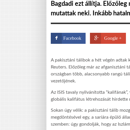
Bagdadi ezt állítja. Előzőleg 
mutattak neki. Inkább hatalm
Facebook
Google +
A pakisztáni tálibok a hét végén adtak
Reuters. Előzőleg már az afganisztáni 
országban több, alacsonyabb rangú tálib
vezetőjének.
Az ISIS tavaly nyilvánította “kalifának”
globális kalifátus létrehozását hirdett
Sokan úgy vélik: a pakisztáni tálib mo
megdöntésével egy, a saríára épülő álla
szemben: úgy gondolják, hogy az Iszlá