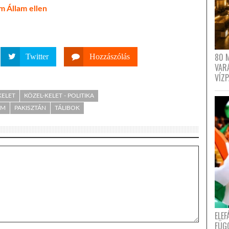
ám Állam ellen
80 
Twitter
Hozzászólás
VAR
VÍZ
KELET
KÖZEL-KELET - POLITIKA
AM
PAKISZTÁN
TÁLIBOK
ELE
FÜG