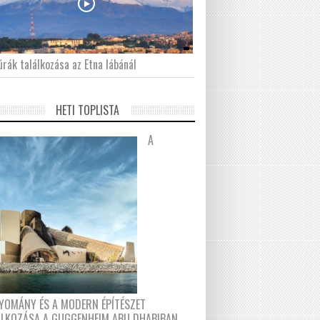
́rák találkozása az Etna lábánál
HETI TOPLISTA
A
YOMÁNY ÉS A MODERN ÉPÍTÉSZET
ÁLKOZÁSA A GUGGENHEIM ABU DHABIBAN