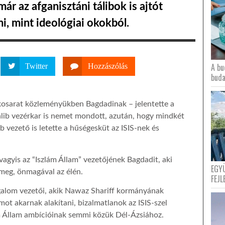
már az afganisztáni tálibok is ajtót
i, mint ideológiai okokból.
A bu
Twitter
Hozzászólás
buda
 kosarat közleményükben Bagdadinak – jelentette a
tálib vezérkar is nemet mondott, azután, hogy mindkét
 vezető is letette a hűségesküt az ISIS-nek és
, vagyis az “Iszlám Állam” vezetőjének Bagdadit, aki
EGY
e meg, önmagával az élén.
FEJL
zgalom vezetői, akik Nawaz Shariff kormányának
mot akarnak alakítani, bizalmatlanok az ISIS-szel
m Állam ambícióinak semmi közük Dél-Ázsiához.