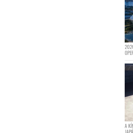
202
OPE
A K
JAPÁ