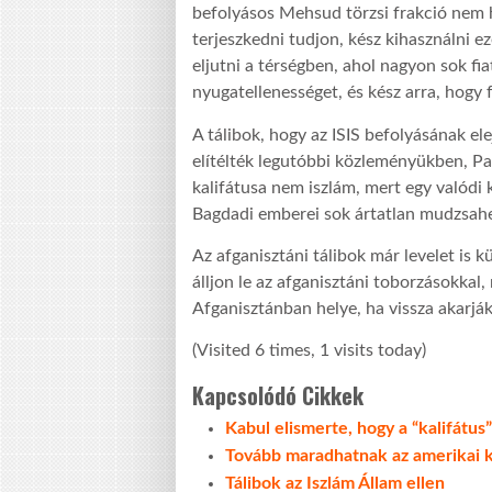
befolyásos Mehsud törzsi frakció nem h
terjeszkedni tudjon, kész kihasználni e
eljutni a térségben, ahol nagyon sok fi
nyugatellenességet, és kész arra, hogy 
A tálibok, hogy az ISIS befolyásának el
elítélték legutóbbi közleményükben, P
kalifátusa nem iszlám, mert egy valódi 
Bagdadi emberei sok ártatlan mudzsahe
Az afganisztáni tálibok már levelet is 
álljon le az afganisztáni toborzásokkal
Afganisztánban helye, ha vissza akarják
(Visited 6 times, 1 visits today)
Kapcsolódó Cikkek
Kabul elismerte, hogy a “kalifátu
Tovább maradhatnak az amerikai 
Tálibok az Iszlám Állam ellen