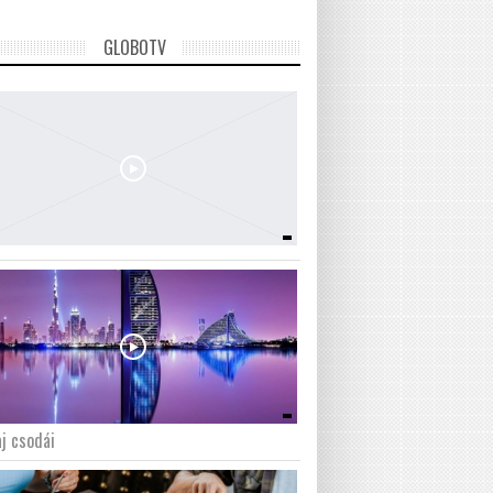
GLOBOTV
j csodái