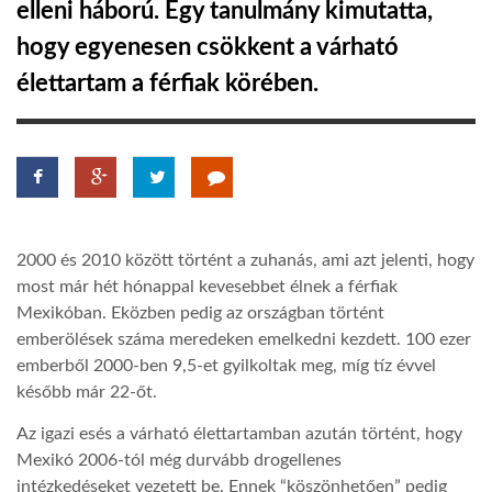
elleni háború. Egy tanulmány kimutatta,
hogy egyenesen csökkent a várható
LATIMO.HU
élettartam a férfiak körében.
GLOBOBOOK
2000 és 2010 között történt a zuhanás, ami azt jelenti, hogy
most már hét hónappal kevesebbet élnek a férfiak
Mexikóban. Eközben pedig az országban történt
emberölések száma meredeken emelkedni kezdett. 100 ezer
emberből 2000-ben 9,5-et gyilkoltak meg, míg tíz évvel
később már 22-őt.
Az igazi esés a várható élettartamban azután történt, hogy
Mexikó 2006-tól még durvább drogellenes
intézkedéseket vezetett be. Ennek “köszönhetően” pedig