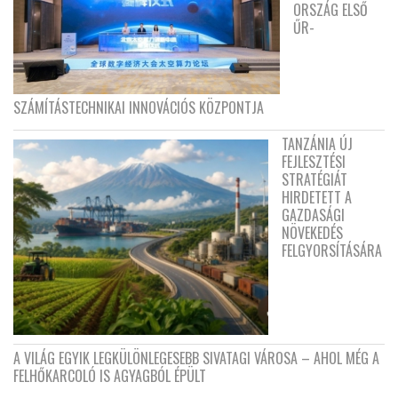
ORSZÁG ELSŐ
ŰR-
SZÁMÍTÁSTECHNIKAI INNOVÁCIÓS KÖZPONTJA
TANZÁNIA ÚJ
FEJLESZTÉSI
STRATÉGIÁT
HIRDETETT A
GAZDASÁGI
NÖVEKEDÉS
FELGYORSÍTÁSÁRA
A VILÁG EGYIK LEGKÜLÖNLEGESEBB SIVATAGI VÁROSA – AHOL MÉG A
FELHŐKARCOLÓ IS AGYAGBÓL ÉPÜLT