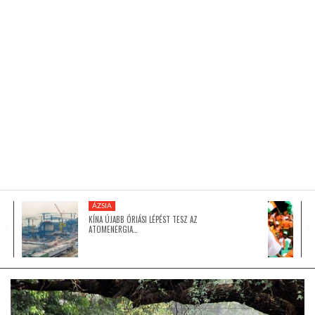
KÖZEL-KELET
AUSZTRÁLIA
A VILÁG ITTHON
MÉDIA
ÁZSIA
KÍNA ÚJABB ÓRIÁSI LÉPÉST TESZ AZ
ATOMENERGIA…
GLOBOTV BP
HÍR3D