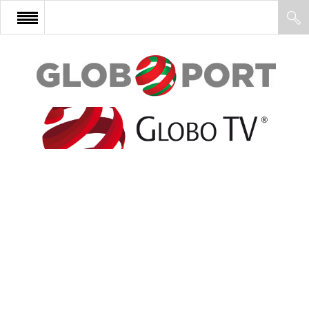
FŐOLDAL
AFRIKA
EURÓPA
ÁZSIA
ÉSZAK-AMERIKA
LATIN-AMERIKA