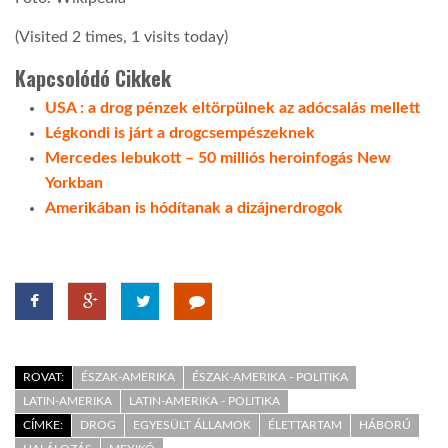
(Visited 2 times, 1 visits today)
Kapcsolódó Cikkek
USA : a drog pénzek eltörpülnek az adócsalás mellett
Légkondi is járt a drogcsempészeknek
Mercedes lebukott – 50 milliós heroinfogás New
Yorkban
Amerikában is hódítanak a dizájnerdrogok
ROVAT:
ÉSZAK-AMERIKA
ÉSZAK-AMERIKA - POLITIKA
LATIN-AMERIKA
LATIN-AMERIKA - POLITIKA
CÍMKE:
DROG
EGYESÜLT ÁLLAMOK
ÉLETTARTAM
HÁBORÚ