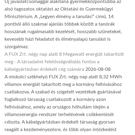
Új javaslatcsomaggal alakítaná gyermekközpontúbbá az
alsó tagozatos oktatást az Oktatási és Gyermekügyi
Minisztérium. A „Legyen élmény a tanulás!” című, 14
pontból álló szakmai ajánlás többek között a tanórák
hosszának rugalmasabb kezelését, hosszabb szüneteket,
kevesebb házi feladatot és élményalapú tanulást is
szorgalmaz.
A FUX Zrt. négy nap alatt 8 Megawatt energiát takarított
meg - A társadalmi felelősségvállalás fontos a
kábelgyártásban érdekelt cég számára
2026-08-08
A miskolci székhelyű FUX Zrt. négy nap alatt 8,32 MWh
villamos energiát takarított meg a kormány felhívásához
csatlakozva. A szabad és szigetelt vezetékek gyártásával
foglalkozó társaság csatlakozott a kormány azon
felhívásához, amely az országos hőhullám idején a
villamosenergia-rendszer terhelésének csökkentését
célozta. A kábelgyártásban érdekelt társaság gyorsan
reagált a kezdeményezésre, és több olyan intézkedést