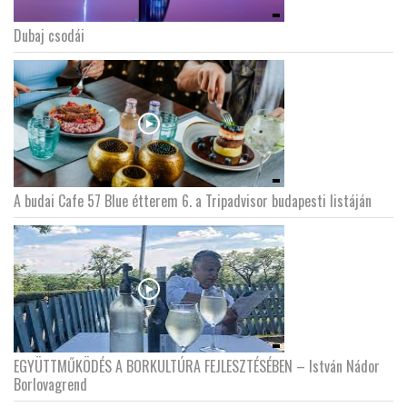
Dubaj csodái
A budai Cafe 57 Blue étterem 6. a Tripadvisor budapesti listáján
EGYÜTTMŰKÖDÉS A BORKULTÚRA FEJLESZTÉSÉBEN – István Nádor
Borlovagrend