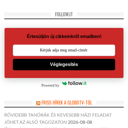
FOLLOW.IT
Értesüljön új cikkeinkről emailben!
Véglegesítés
Powered by
FRISS HÍREK A GLOBOTV-TŐL
RÖVIDEBB TANÓRÁK ÉS KEVESEBB HÁZI FELADAT
JÖHET AZ ALSÓ TAGOZATON
2026-08-08