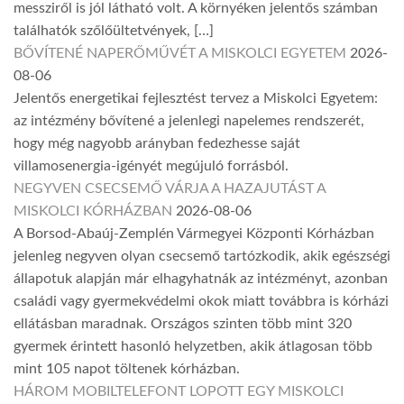
messziről is jól látható volt. A környéken jelentős számban
találhatók szőlőültetvények, […]
BŐVÍTENÉ NAPERŐMŰVÉT A MISKOLCI EGYETEM
2026-
08-06
Jelentős energetikai fejlesztést tervez a Miskolci Egyetem:
az intézmény bővítené a jelenlegi napelemes rendszerét,
hogy még nagyobb arányban fedezhesse saját
villamosenergia-igényét megújuló forrásból.
NEGYVEN CSECSEMŐ VÁRJA A HAZAJUTÁST A
MISKOLCI KÓRHÁZBAN
2026-08-06
A Borsod-Abaúj-Zemplén Vármegyei Központi Kórházban
jelenleg negyven olyan csecsemő tartózkodik, akik egészségi
állapotuk alapján már elhagyhatnák az intézményt, azonban
családi vagy gyermekvédelmi okok miatt továbbra is kórházi
ellátásban maradnak. Országos szinten több mint 320
gyermek érintett hasonló helyzetben, akik átlagosan több
mint 105 napot töltenek kórházban.
HÁROM MOBILTELEFONT LOPOTT EGY MISKOLCI