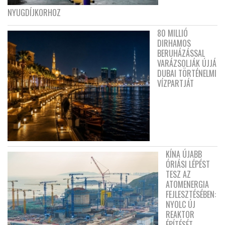
NYUGDÍJKORHOZ
80 MILLIÓ
DIRHAMOS
BERUHÁZÁSSAL
VARÁZSOLJÁK ÚJJÁ
DUBAI TÖRTÉNELMI
VÍZPARTJÁT
KÍNA ÚJABB
ÓRIÁSI LÉPÉST
TESZ AZ
ATOMENERGIA
FEJLESZTÉSÉBEN:
NYOLC ÚJ
REAKTOR
ÉPÍTÉSÉT