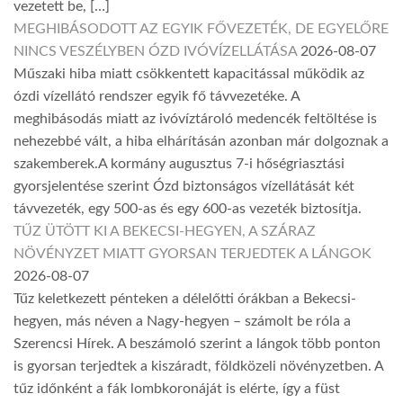
vezetett be, […]
MEGHIBÁSODOTT AZ EGYIK FŐVEZETÉK, DE EGYELŐRE
NINCS VESZÉLYBEN ÓZD IVÓVÍZELLÁTÁSA
2026-08-07
Műszaki hiba miatt csökkentett kapacitással működik az
ózdi vízellátó rendszer egyik fő távvezetéke. A
meghibásodás miatt az ivóvíztároló medencék feltöltése is
nehezebbé vált, a hiba elhárításán azonban már dolgoznak a
szakemberek.A kormány augusztus 7-i hőségriasztási
gyorsjelentése szerint Ózd biztonságos vízellátását két
távvezeték, egy 500-as és egy 600-as vezeték biztosítja.
TŰZ ÜTÖTT KI A BEKECSI-HEGYEN, A SZÁRAZ
NÖVÉNYZET MIATT GYORSAN TERJEDTEK A LÁNGOK
2026-08-07
Tűz keletkezett pénteken a délelőtti órákban a Bekecsi-
hegyen, más néven a Nagy-hegyen – számolt be róla a
Szerencsi Hírek. A beszámoló szerint a lángok több ponton
is gyorsan terjedtek a kiszáradt, földközeli növényzetben. A
tűz időnként a fák lombkoronáját is elérte, így a füst