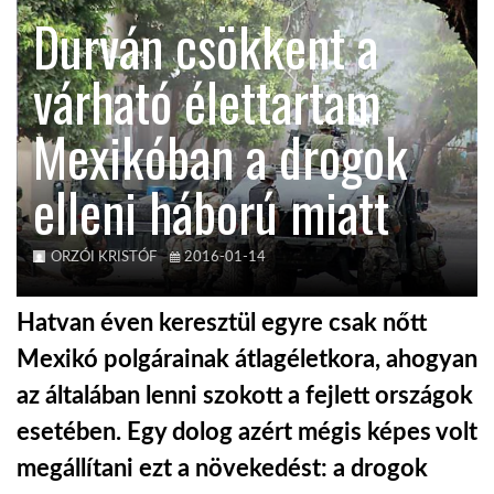
Durván csökkent a
TROPICALMAGAZIN
várható élettartam
GLOBOTV
Mexikóban a drogok
elleni háború miatt
AFRIKA TUDÁSTÁR
A NAP SZÉPE
ORZÓI KRISTÓF
2016-01-14
Hatvan éven keresztül egyre csak nőtt
LINKTR.EE
Mexikó polgárainak átlagéletkora, ahogyan
az általában lenni szokott a fejlett országok
GLOBOZSARU
esetében. Egy dolog azért mégis képes volt
megállítani ezt a növekedést: a drogok
DOBRAVERO.HU