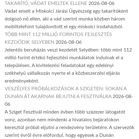
TAKARÍTÓ, VÁDAT EMELTEK ELLENE
2026-08-06
Vádat emelt a Miskolci Járási Ügyészség egy takarítóként
dolgozó nő ellen, aki a vád szerint munka közben három
mobiltelefont tulajdonított el egy miskolci irodaházból.
TÖBB MINT 112 MILLIÓ FORINTOS FEJLESZTÉS
KEZDŐDIK SELYEBEN
2026-08-06
Jelentős beruházás veszi kezdetét Selyében: több mint 112
millió forint értékű fejlesztési munkálatok indulnak el a
településen. A kivitelezési feladatokat egy edelényi
székhelyű vállalkozás nyerte el a közbeszerzési eljárás
eredményeként.
VESZÉLYES PRÓBÁLKOZÁSOK A SZIGETEN: SOKAN A
DUNÁN ÁT AKARNAK BEJUTNI A FESZTIVÁLRA
2026-08-
06
A Sziget Fesztivál minden évben több százezer látogatót
vonz, azonban nem mindenki a hivatalos bejáratokon
keresztül próbál eljutni a rendezvény területére. A szervezők
szerint évről évre előfordul, hogy egyesek a Dunán