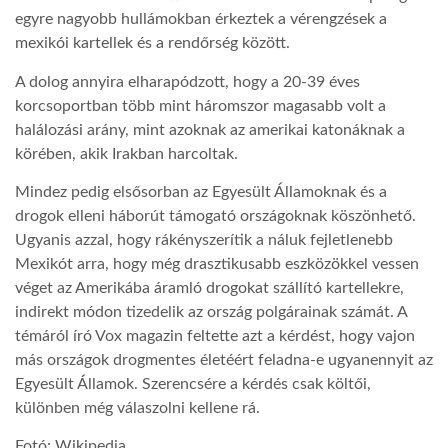
egyre nagyobb hullámokban érkeztek a vérengzések a
mexikói kartellek és a rendőrség között.
A dolog annyira elharapódzott, hogy a 20-39 éves
korcsoportban több mint háromszor magasabb volt a
halálozási arány, mint azoknak az amerikai katonáknak a
körében, akik Irakban harcoltak.
Mindez pedig elsősorban az Egyesült Államoknak és a
drogok elleni háborút támogató országoknak köszönhető.
Ugyanis azzal, hogy rákényszerítik a náluk fejletlenebb
Mexikót arra, hogy még drasztikusabb eszközökkel vessen
véget az Amerikába áramló drogokat szállító kartellekre,
indirekt módon tizedelik az ország polgárainak számát. A
témáról író Vox magazin feltette azt a kérdést, hogy vajon
más országok drogmentes életéért feladna-e ugyanennyit az
Egyesült Államok. Szerencsére a kérdés csak költői,
különben még válaszolni kellene rá.
Fotó: Wikipedia