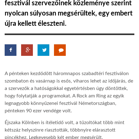
fesztivál szervezőinek közleménye szerint
nyolcan súlyosan megsérültek, egy embert
LATIMO.HU
újra kellett éleszteni.
GLOBOBOOK
A pénteken kezdődött háromnapos szabadtéri fesztiválon
szombaton és vasárnap is esős, viharos lehet az időjárás, de
a szervezők a hatóságokkal egyetértésben úgy döntöttek,
hogy folytatják a programokat. A Rock am Ring az egyik
legnagyobb könnyűzenei fesztivál Németországban,
pénteken 90 ezer vendége volt.
Éjszaka Kölnben is ítéletidő volt, a tűzoltókat több mint
kétszáz helyszínre riasztották, többnyire elárasztott
pincékhez. Legkevesebb két ember megsérült.