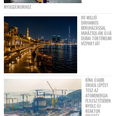
NYUGDÍJKORHOZ
80 MILLIÓ
DIRHAMOS
BERUHÁZÁSSAL
VARÁZSOLJÁK ÚJJÁ
DUBAI TÖRTÉNELMI
VÍZPARTJÁT
KÍNA ÚJABB
ÓRIÁSI LÉPÉST
TESZ AZ
ATOMENERGIA
FEJLESZTÉSÉBEN:
NYOLC ÚJ
REAKTOR