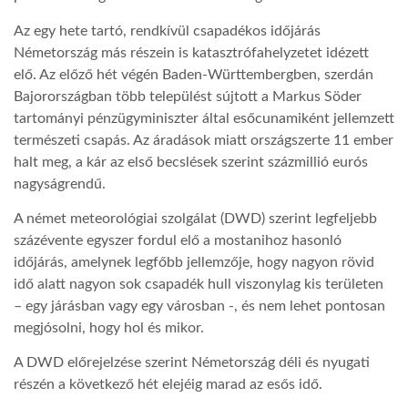
Az egy hete tartó, rendkívül csapadékos időjárás
Németország más részein is katasztrófahelyzetet idézett
elő. Az előző hét végén Baden-Württembergben, szerdán
Bajorországban több települést sújtott a Markus Söder
tartományi pénzügyminiszter által esőcunamiként jellemzett
természeti csapás. Az áradások miatt országszerte 11 ember
halt meg, a kár az első becslések szerint százmillió eurós
nagyságrendű.
A német meteorológiai szolgálat (DWD) szerint legfeljebb
százévente egyszer fordul elő a mostanihoz hasonló
időjárás, amelynek legfőbb jellemzője, hogy nagyon rövid
idő alatt nagyon sok csapadék hull viszonylag kis területen
– egy járásban vagy egy városban -, és nem lehet pontosan
megjósolni, hogy hol és mikor.
A DWD előrejelzése szerint Németország déli és nyugati
részén a következő hét elejéig marad az esős idő.