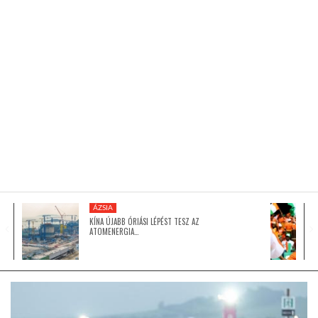
KÖZEL-KELET
AUSZTRÁLIA
A VILÁG ITTHON
MÉDIA
ÁZSIA
KÍNA ÚJABB ÓRIÁSI LÉPÉST TESZ AZ
ATOMENERGIA…
GLOBOTV BP
HÍR3D