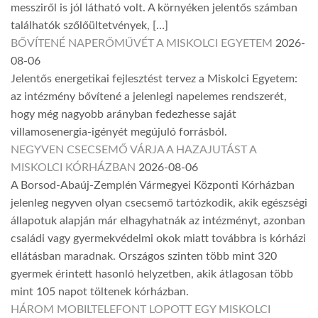
messziről is jól látható volt. A környéken jelentős számban
találhatók szőlőültetvények, […]
BŐVÍTENÉ NAPERŐMŰVÉT A MISKOLCI EGYETEM
2026-
08-06
Jelentős energetikai fejlesztést tervez a Miskolci Egyetem:
az intézmény bővítené a jelenlegi napelemes rendszerét,
hogy még nagyobb arányban fedezhesse saját
villamosenergia-igényét megújuló forrásból.
NEGYVEN CSECSEMŐ VÁRJA A HAZAJUTÁST A
MISKOLCI KÓRHÁZBAN
2026-08-06
A Borsod-Abaúj-Zemplén Vármegyei Központi Kórházban
jelenleg negyven olyan csecsemő tartózkodik, akik egészségi
állapotuk alapján már elhagyhatnák az intézményt, azonban
családi vagy gyermekvédelmi okok miatt továbbra is kórházi
ellátásban maradnak. Országos szinten több mint 320
gyermek érintett hasonló helyzetben, akik átlagosan több
mint 105 napot töltenek kórházban.
HÁROM MOBILTELEFONT LOPOTT EGY MISKOLCI