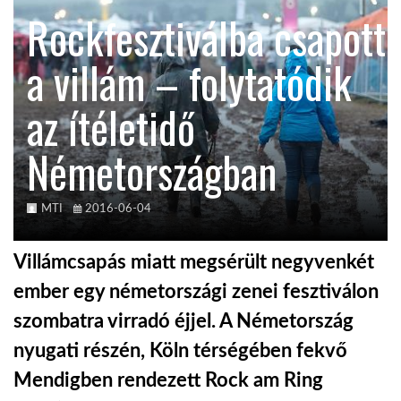
Rockfesztiválba csapott
TROPICALMAGAZIN
a villám – folytatódik
GLOBOTV
az ítéletidő
Németországban
AFRIKA TUDÁSTÁR
A NAP SZÉPE
MTI
2016-06-04
Villámcsapás miatt megsérült negyvenkét
LINKTR.EE
ember egy németországi zenei fesztiválon
szombatra virradó éjjel. A Németország
GLOBOZSARU
nyugati részén, Köln térségében fekvő
Mendigben rendezett Rock am Ring
DOBRAVERO.HU