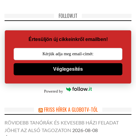
FOLLOW.IT
Értesüljön új cikkeinkről emailben!
Véglegesítés
Powered by
FRISS HÍREK A GLOBOTV-TŐL
RÖVIDEBB TANÓRÁK ÉS KEVESEBB HÁZI FELADAT
JÖHET AZ ALSÓ TAGOZATON
2026-08-08