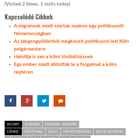
(Visited 2 times, 1 visits today)
Kapcsolódó Cikkek
A migránsok miatt szúrtak nyakon egy politikusnőt
Németországban
Az idegengyűlöletből megkéselt politikusnő lett Köln
polgármestere
Halottja is van a kölni lövöldözésnek
Egy ember miatt állították le a forgalmat a kölni
reptéren
ROVAT:
EURÓPA
EURÓPA - BULVÁR
CÍMKE:
FESZTIVÁL
KÖLN
NÉMETORSZÁG
ROCK AM RING