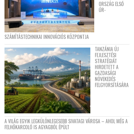
ORSZÁG ELSŐ
ŰR-
SZÁMÍTÁSTECHNIKAI INNOVÁCIÓS KÖZPONTJA
TANZÁNIA ÚJ
FEJLESZTÉSI
STRATÉGIÁT
HIRDETETT A
GAZDASÁGI
NÖVEKEDÉS
FELGYORSÍTÁSÁRA
A VILÁG EGYIK LEGKÜLÖNLEGESEBB SIVATAGI VÁROSA – AHOL MÉG A
FELHŐKARCOLÓ IS AGYAGBÓL ÉPÜLT