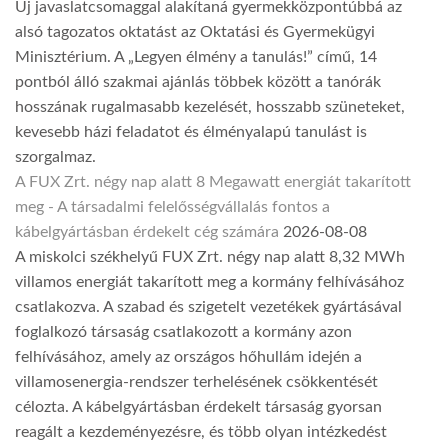
Új javaslatcsomaggal alakítaná gyermekközpontúbbá az
alsó tagozatos oktatást az Oktatási és Gyermekügyi
Minisztérium. A „Legyen élmény a tanulás!” című, 14
pontból álló szakmai ajánlás többek között a tanórák
hosszának rugalmasabb kezelését, hosszabb szüneteket,
kevesebb házi feladatot és élményalapú tanulást is
szorgalmaz.
A FUX Zrt. négy nap alatt 8 Megawatt energiát takarított
meg - A társadalmi felelősségvállalás fontos a
kábelgyártásban érdekelt cég számára
2026-08-08
A miskolci székhelyű FUX Zrt. négy nap alatt 8,32 MWh
villamos energiát takarított meg a kormány felhívásához
csatlakozva. A szabad és szigetelt vezetékek gyártásával
foglalkozó társaság csatlakozott a kormány azon
felhívásához, amely az országos hőhullám idején a
villamosenergia-rendszer terhelésének csökkentését
célozta. A kábelgyártásban érdekelt társaság gyorsan
reagált a kezdeményezésre, és több olyan intézkedést