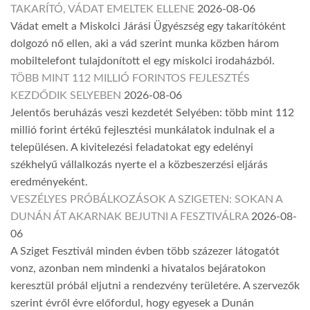
TAKARÍTÓ, VÁDAT EMELTEK ELLENE
2026-08-06
Vádat emelt a Miskolci Járási Ügyészség egy takarítóként
dolgozó nő ellen, aki a vád szerint munka közben három
mobiltelefont tulajdonított el egy miskolci irodaházból.
TÖBB MINT 112 MILLIÓ FORINTOS FEJLESZTÉS
KEZDŐDIK SELYEBEN
2026-08-06
Jelentős beruházás veszi kezdetét Selyében: több mint 112
millió forint értékű fejlesztési munkálatok indulnak el a
településen. A kivitelezési feladatokat egy edelényi
székhelyű vállalkozás nyerte el a közbeszerzési eljárás
eredményeként.
VESZÉLYES PRÓBÁLKOZÁSOK A SZIGETEN: SOKAN A
DUNÁN ÁT AKARNAK BEJUTNI A FESZTIVÁLRA
2026-08-
06
A Sziget Fesztivál minden évben több százezer látogatót
vonz, azonban nem mindenki a hivatalos bejáratokon
keresztül próbál eljutni a rendezvény területére. A szervezők
szerint évről évre előfordul, hogy egyesek a Dunán