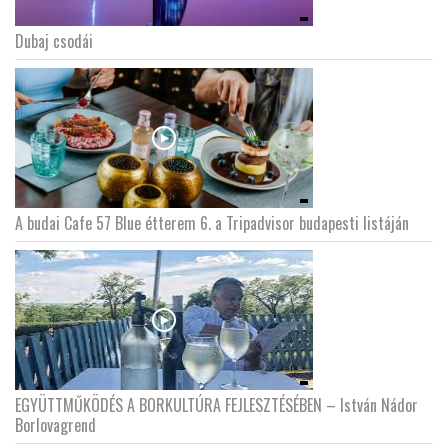
Dubaj csodái
A budai Cafe 57 Blue étterem 6. a Tripadvisor budapesti listáján
EGYÜTTMŰKÖDÉS A BORKULTÚRA FEJLESZTÉSÉBEN – István Nádor
Borlovagrend