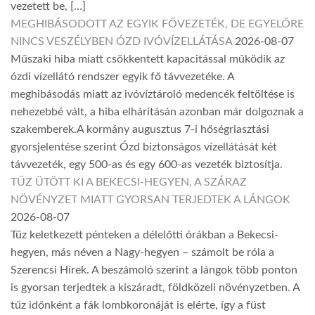
vezetett be, […]
MEGHIBÁSODOTT AZ EGYIK FŐVEZETÉK, DE EGYELŐRE
NINCS VESZÉLYBEN ÓZD IVÓVÍZELLÁTÁSA
2026-08-07
Műszaki hiba miatt csökkentett kapacitással működik az
ózdi vízellátó rendszer egyik fő távvezetéke. A
meghibásodás miatt az ivóvíztároló medencék feltöltése is
nehezebbé vált, a hiba elhárításán azonban már dolgoznak a
szakemberek.A kormány augusztus 7-i hőségriasztási
gyorsjelentése szerint Ózd biztonságos vízellátását két
távvezeték, egy 500-as és egy 600-as vezeték biztosítja.
TŰZ ÜTÖTT KI A BEKECSI-HEGYEN, A SZÁRAZ
NÖVÉNYZET MIATT GYORSAN TERJEDTEK A LÁNGOK
2026-08-07
Tűz keletkezett pénteken a délelőtti órákban a Bekecsi-
hegyen, más néven a Nagy-hegyen – számolt be róla a
Szerencsi Hírek. A beszámoló szerint a lángok több ponton
is gyorsan terjedtek a kiszáradt, földközeli növényzetben. A
tűz időnként a fák lombkoronáját is elérte, így a füst