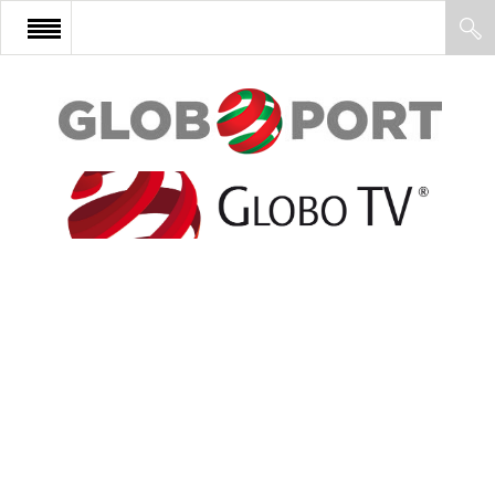
FŐOLDAL
AFRIKA
EURÓPA
ÁZSIA
ÉSZAK-AMERIKA
LATIN-AMERIKA