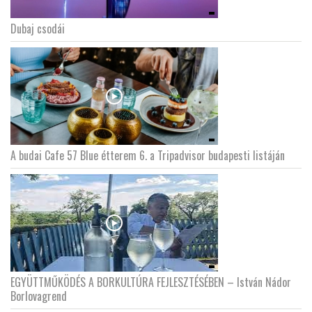
Dubaj csodái
A budai Cafe 57 Blue étterem 6. a Tripadvisor budapesti listáján
EGYÜTTMŰKÖDÉS A BORKULTÚRA FEJLESZTÉSÉBEN – István Nádor
Borlovagrend