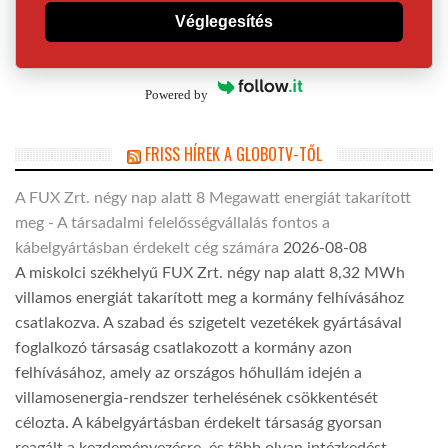
Véglegesítés
Powered by
FRISS HÍREK A GLOBOTV-TŐL
A FUX Zrt. négy nap alatt 8 Megawatt energiát takarított
meg - A társadalmi felelősségvállalás fontos a
kábelgyártásban érdekelt cég számára
2026-08-08
A miskolci székhelyű FUX Zrt. négy nap alatt 8,32 MWh
villamos energiát takarított meg a kormány felhívásához
csatlakozva. A szabad és szigetelt vezetékek gyártásával
foglalkozó társaság csatlakozott a kormány azon
felhívásához, amely az országos hőhullám idején a
villamosenergia-rendszer terhelésének csökkentését
célozta. A kábelgyártásban érdekelt társaság gyorsan