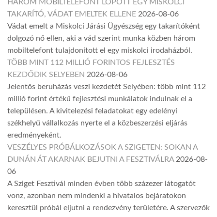
HÁROM MOBILTELEFONT LOPOTT EGY MISKOLCI
TAKARÍTÓ, VÁDAT EMELTEK ELLENE
2026-08-06
Vádat emelt a Miskolci Járási Ügyészség egy takarítóként
dolgozó nő ellen, aki a vád szerint munka közben három
mobiltelefont tulajdonított el egy miskolci irodaházból.
TÖBB MINT 112 MILLIÓ FORINTOS FEJLESZTÉS
KEZDŐDIK SELYEBEN
2026-08-06
Jelentős beruházás veszi kezdetét Selyében: több mint 112
millió forint értékű fejlesztési munkálatok indulnak el a
településen. A kivitelezési feladatokat egy edelényi
székhelyű vállalkozás nyerte el a közbeszerzési eljárás
eredményeként.
VESZÉLYES PRÓBÁLKOZÁSOK A SZIGETEN: SOKAN A
DUNÁN ÁT AKARNAK BEJUTNI A FESZTIVÁLRA
2026-08-
06
A Sziget Fesztivál minden évben több százezer látogatót
vonz, azonban nem mindenki a hivatalos bejáratokon
keresztül próbál eljutni a rendezvény területére. A szervezők