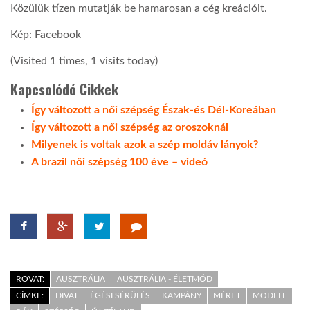
Közülük tízen mutatják be hamarosan a cég kreációit.
LATIMO.HU
Kép: Facebook
(Visited 1 times, 1 visits today)
GLOBOBOOK
Kapcsolódó Cikkek
Így változott a női szépség Észak-és Dél-Koreában
Így változott a női szépség az oroszoknál
Milyenek is voltak azok a szép moldáv lányok?
A brazil női szépség 100 éve – videó
ROVAT:
AUSZTRÁLIA
AUSZTRÁLIA - ÉLETMÓD
CÍMKE:
DIVAT
ÉGÉSI SÉRÜLÉS
KAMPÁNY
MÉRET
MODELL