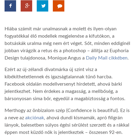
TROPICALMAGAZIN
Hiába számít már unalmasnak a molett és ilyen-olyan
GLOBOTV
fogyatékkal élő modellek megjelenése a kifutókon, a
botsáskák uralma még nem ért véget. Sőt, minden eddiginél
jobban virágzik a retus és a photoshop – állítja az Euphoria
AFRIKA TUDÁSTÁR
Design tulajdonosa, Monique Angus a
Daily Mail cikkében
.
Ezért az új-zélandi divatmárka új színt visz a
A NAP SZÉPE
kibékíthetetlennek és igazságtalannak tűnő harcba.
Facebook oldalán modellversenyt hirdetett, ahová bárki
LINKTR.EE
jelentkezhet. Nem érdekes a magasság, a mellbőség, a
bársonyosan sima bőr, egyedül a magabiztosság a fontos.
GLOBOZSARU
Merthogy az önbizalom szép (Confidence is beautiful). Ez is
a neve az
akciónak
, ahová dundi kismamák, apró filigrán
lányok, balesetben súlyos égési sérülést szerzett és a rákkal
DOBRAVERO.HU
éppen most küzdő nők is jelentkeztek – összesen 92-en.