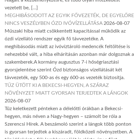
reagált a kezdeményezésre, és több olyan intézkedést
vezetett be, […]
MEGHIBÁSODOTT AZ EGYIK FŐVEZETÉK, DE EGYELŐRE
NINCS VESZÉLYBEN ÓZD IVÓVÍZELLÁTÁSA
2026-08-07
Műszaki hiba miatt csökkentett kapacitással működik az
ózdi vízellátó rendszer egyik fő távvezetéke. A
meghibásodás miatt az ivóvíztároló medencék feltöltése is
nehezebbé vált, a hiba elhárításán azonban már dolgoznak a
szakemberek.A kormány augusztus 7-i hőségriasztási
gyorsjelentése szerint Ózd biztonságos vízellátását két
távvezeték, egy 500-as és egy 600-as vezeték biztosítja.
TŰZ ÜTÖTT KI A BEKECSI-HEGYEN, A SZÁRAZ
NÖVÉNYZET MIATT GYORSAN TERJEDTEK A LÁNGOK
2026-08-07
Tűz keletkezett pénteken a délelőtti órákban a Bekecsi-
hegyen, más néven a Nagy-hegyen – számolt be róla a
Szerencsi Hírek. A beszámoló szerint a lángok több ponton
is gyorsan terjedtek a kiszáradt, földközeli növényzetben. A