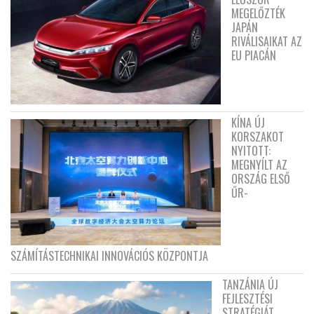
MEGELŐZTÉK
JAPÁN
RIVÁLISAIKAT AZ
EU PIACÁN
KÍNA ÚJ
KORSZAKOT
NYITOTT:
MEGNYÍLT AZ
ORSZÁG ELSŐ
ŰR-
SZÁMÍTÁSTECHNIKAI INNOVÁCIÓS KÖZPONTJA
TANZÁNIA ÚJ
FEJLESZTÉSI
STRATÉGIÁT