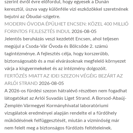
szerint évről évre előfordul, hogy egyesek a Dunán
keresztül, úszva vagy különféle vízi eszközökkel szeretnének
bejutni az Óbudai-szigetre.
MODERN ÓVODA ÉPÜLHET ENCSEN: KÖZEL 400 MILLIÓ
FORINTOS FEJLESZTÉS INDUL
2026-08-05
Jelentős beruházás veszi kezdetét Encsen, ahol teljesen
megújul a Csoda-Vár Óvoda és Bölcsőde 2. számú
tagintézménye. A fejlesztés célja, hogy korszerűbb,
biztonságosabb és a mai elvárásoknak megfelelő környezet
várja a kisgyermekeket és az intézmény dolgozóit.
FERTŐZÉS MIATT AZ IDEI SZEZON VÉGÉIG BEZÁRT AZ
ARLÓI STRAND
2026-08-05
A 2026-os fürdési szezon hátralévő részében nem fogadhat
látogatókat az Arlói Suvadás Liget Strand. A Borsod-Abaúj-
Zemplén Vármegyei Kormányhivatal laboratóriumi
vizsgálatok eredményei alapján rendelte el a fürdőhely
működésének felfüggesztését, miután a vízminőség már
nem felelt meg a biztonságos fürdőzés feltételeinek.