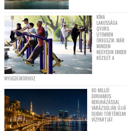
KÍNA
LAKOSSÁGA
GYORS
ÜTEMBEN
ÖREGSZIK: MÁR
MINDEN
NEGYEDIK EMBER
KÖZELÍT A
NYUGDÍJKORHOZ
80 MILLIÓ
DIRHAMOS
BERUHÁZÁSSAL
VARÁZSOLJÁK ÚJJÁ
DUBAI TÖRTÉNELMI
VÍZPARTJÁT