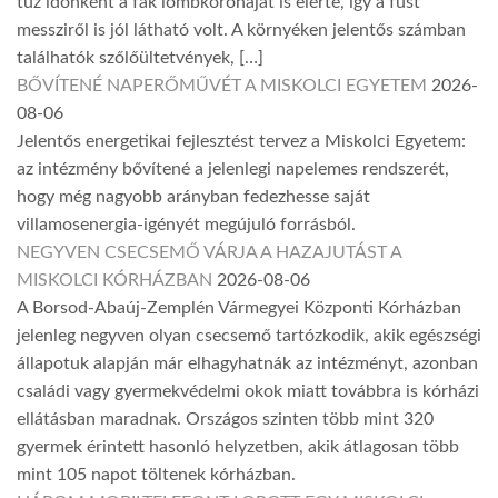
tűz időnként a fák lombkoronáját is elérte, így a füst
messziről is jól látható volt. A környéken jelentős számban
találhatók szőlőültetvények, […]
BŐVÍTENÉ NAPERŐMŰVÉT A MISKOLCI EGYETEM
2026-
08-06
Jelentős energetikai fejlesztést tervez a Miskolci Egyetem:
az intézmény bővítené a jelenlegi napelemes rendszerét,
hogy még nagyobb arányban fedezhesse saját
villamosenergia-igényét megújuló forrásból.
NEGYVEN CSECSEMŐ VÁRJA A HAZAJUTÁST A
MISKOLCI KÓRHÁZBAN
2026-08-06
A Borsod-Abaúj-Zemplén Vármegyei Központi Kórházban
jelenleg negyven olyan csecsemő tartózkodik, akik egészségi
állapotuk alapján már elhagyhatnák az intézményt, azonban
családi vagy gyermekvédelmi okok miatt továbbra is kórházi
ellátásban maradnak. Országos szinten több mint 320
gyermek érintett hasonló helyzetben, akik átlagosan több
mint 105 napot töltenek kórházban.