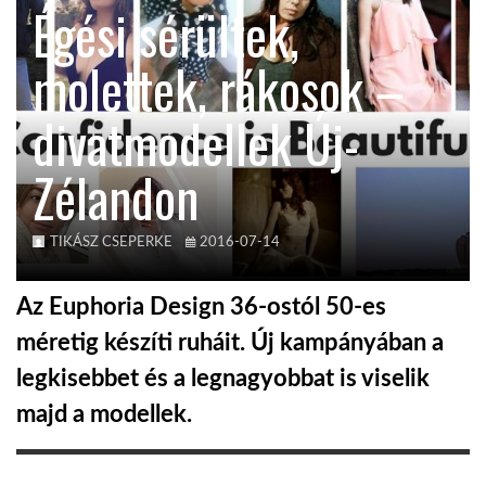
Égési sérültek,
KÖZEL-KELET
molettek, rákosok –
divatmodellek Új-
AUSZTRÁLIA
Zélandon
A VILÁG ITTHON
TIKÁSZ CSEPERKE
2016-07-14
MÉDIA
Az Euphoria Design 36-ostól 50-es
méretig készíti ruháit. Új kampányában a
legkisebbet és a legnagyobbat is viselik
GLOBOTV BP
majd a modellek.
HÍR3D