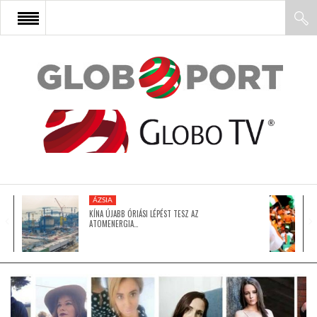
FŐOLDAL
AFRIKA
EURÓPA
ÁZSIA
ÁZSIA
KÍNA ÚJABB ÓRIÁSI LÉPÉST TESZ AZ
ATOMENERGIA…
ÉSZAK-AMERIKA
LATIN-AMERIKA