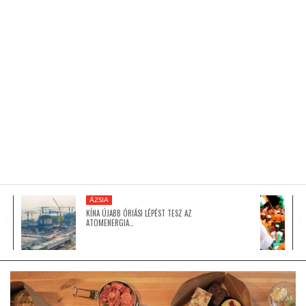
KÖZEL-KELET
AUSZTRÁLIA
A VILÁG ITTHON
MÉDIA
ÁZSIA
KÍNA ÚJABB ÓRIÁSI LÉPÉST TESZ AZ
ATOMENERGIA…
GLOBOTV BP
HÍR3D