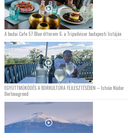
A budai Cafe 57 Blue étterem 6. a Tripadvisor budapesti listáján
EGYÜTTMŰKÖDÉS A BORKULTÚRA FEJLESZTÉSÉBEN – István Nádor
Borlovagrend