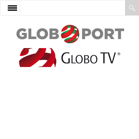
FŐOLDAL
AFRIKA
EURÓPA
ÁZSIA
ÉSZAK-AMERIKA
LATIN-AMERIKA