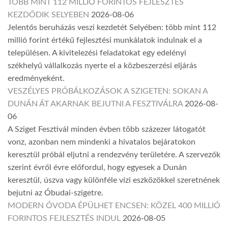
TÖBB MINT 112 MILLIÓ FORINTOS FEJLESZTÉS
KEZDŐDIK SELYEBEN
2026-08-06
Jelentős beruházás veszi kezdetét Selyében: több mint 112
millió forint értékű fejlesztési munkálatok indulnak el a
településen. A kivitelezési feladatokat egy edelényi
székhelyű vállalkozás nyerte el a közbeszerzési eljárás
eredményeként.
VESZÉLYES PRÓBÁLKOZÁSOK A SZIGETEN: SOKAN A
DUNÁN ÁT AKARNAK BEJUTNI A FESZTIVÁLRA
2026-08-
06
A Sziget Fesztivál minden évben több százezer látogatót
vonz, azonban nem mindenki a hivatalos bejáratokon
keresztül próbál eljutni a rendezvény területére. A szervezők
szerint évről évre előfordul, hogy egyesek a Dunán
keresztül, úszva vagy különféle vízi eszközökkel szeretnének
bejutni az Óbudai-szigetre.
MODERN ÓVODA ÉPÜLHET ENCSEN: KÖZEL 400 MILLIÓ
FORINTOS FEJLESZTÉS INDUL
2026-08-05