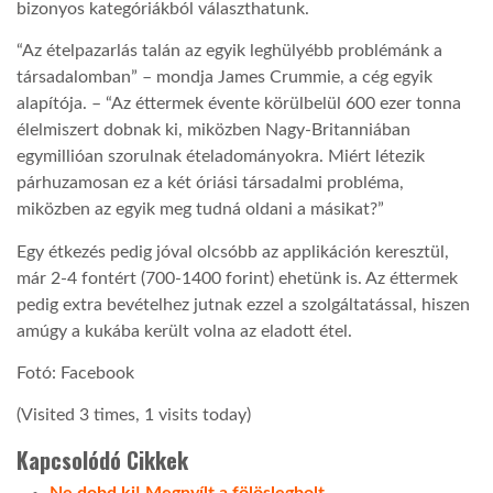
bizonyos kategóriákból választhatunk.
“Az ételpazarlás talán az egyik leghülyébb problémánk a
társadalomban” – mondja James Crummie, a cég egyik
alapítója. – “Az éttermek évente körülbelül 600 ezer tonna
élelmiszert dobnak ki, miközben Nagy-Britanniában
egymillióan szorulnak ételadományokra. Miért létezik
párhuzamosan ez a két óriási társadalmi probléma,
miközben az egyik meg tudná oldani a másikat?”
Egy étkezés pedig jóval olcsóbb az applikáción keresztül,
már 2-4 fontért (700-1400 forint) ehetünk is. Az éttermek
pedig extra bevételhez jutnak ezzel a szolgáltatással, hiszen
amúgy a kukába került volna az eladott étel.
Fotó: Facebook
(Visited 3 times, 1 visits today)
Kapcsolódó Cikkek