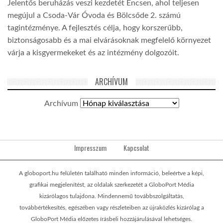
Jelentős beruházás veszi kezdetét Encsen, ahol teljesen
megújul a Csoda-Vár Óvoda és Bölcsőde 2. számú
tagintézménye. A fejlesztés célja, hogy korszerűbb,
biztonságosabb és a mai elvárásoknak megfelelő környezet
várja a kisgyermekeket és az intézmény dolgozóit.
ARCHÍVUM
Archívum
Impresszum
Kapcsolat
A globoport.hu felületén található minden információ, beleértve a képi,
grafikai megjelenítést, az oldalak szerkezetét a GloboPort Média
kizárólagos tulajdona. Mindennemű továbbszolgáltatás,
továbbértékesítés, egészében vagy részleteiben az újraközlés kizárólag a
GloboPort Média előzetes írásbeli hozzájárulásával lehetséges.