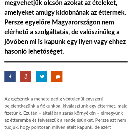
megvehetjük olcsón azokat az ételeket,
amelyeket amúgy kidobnának az éttermek.
LATIMO.HU
Persze egyelőre Magyarországon nem
elérhető a szolgáltatás, de valószínűleg a
GLOBOBOOK
jövőben mi is kapunk egy ilyen vagy ehhez
hasonló lehetőséget.
Az egésznek a menete pedig végtelenül egyszerű:
bejelentkezünk a fiókunkba, kiválasztunk egy éttermet, majd
fizetünk. Ezután – általában zárás környékén – elmegyünk
az étterembe és felvesszük a rendelésünket. Persze azt nem
tudjuk, hogy pontosan milyen ételt kapunk, de azért