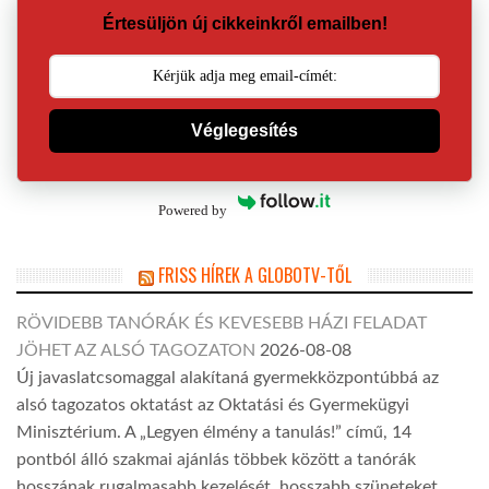
Értesüljön új cikkeinkről emailben!
Véglegesítés
Powered by
FRISS HÍREK A GLOBOTV-TŐL
RÖVIDEBB TANÓRÁK ÉS KEVESEBB HÁZI FELADAT
JÖHET AZ ALSÓ TAGOZATON
2026-08-08
Új javaslatcsomaggal alakítaná gyermekközpontúbbá az
alsó tagozatos oktatást az Oktatási és Gyermekügyi
Minisztérium. A „Legyen élmény a tanulás!” című, 14
pontból álló szakmai ajánlás többek között a tanórák
hosszának rugalmasabb kezelését, hosszabb szüneteket,