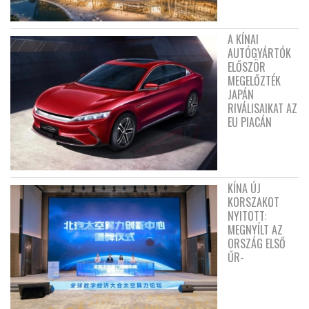
A KÍNAI
AUTÓGYÁRTÓK
ELŐSZÖR
MEGELŐZTÉK
JAPÁN
RIVÁLISAIKAT AZ
EU PIACÁN
KÍNA ÚJ
KORSZAKOT
NYITOTT:
MEGNYÍLT AZ
ORSZÁG ELSŐ
ŰR-