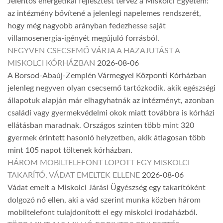
Jelentős energetikai fejlesztést tervez a Miskolci Egyetem:
az intézmény bővítené a jelenlegi napelemes rendszerét,
hogy még nagyobb arányban fedezhesse saját
villamosenergia-igényét megújuló forrásból.
NEGYVEN CSECSEMŐ VÁRJA A HAZAJUTÁST A
MISKOLCI KÓRHÁZBAN
2026-08-06
A Borsod-Abaúj-Zemplén Vármegyei Központi Kórházban
jelenleg negyven olyan csecsemő tartózkodik, akik egészségi
állapotuk alapján már elhagyhatnák az intézményt, azonban
családi vagy gyermekvédelmi okok miatt továbbra is kórházi
ellátásban maradnak. Országos szinten több mint 320
gyermek érintett hasonló helyzetben, akik átlagosan több
mint 105 napot töltenek kórházban.
HÁROM MOBILTELEFONT LOPOTT EGY MISKOLCI
TAKARÍTÓ, VÁDAT EMELTEK ELLENE
2026-08-06
Vádat emelt a Miskolci Járási Ügyészség egy takarítóként
dolgozó nő ellen, aki a vád szerint munka közben három
mobiltelefont tulajdonított el egy miskolci irodaházból.