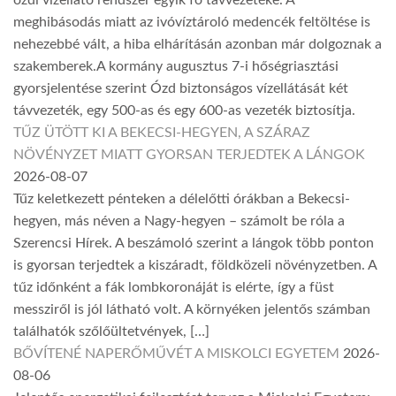
ózdi vízellátó rendszer egyik fő távvezetéke. A
meghibásodás miatt az ivóvíztároló medencék feltöltése is
nehezebbé vált, a hiba elhárításán azonban már dolgoznak a
szakemberek.A kormány augusztus 7-i hőségriasztási
gyorsjelentése szerint Ózd biztonságos vízellátását két
távvezeték, egy 500-as és egy 600-as vezeték biztosítja.
TŰZ ÜTÖTT KI A BEKECSI-HEGYEN, A SZÁRAZ
NÖVÉNYZET MIATT GYORSAN TERJEDTEK A LÁNGOK
2026-08-07
Tűz keletkezett pénteken a délelőtti órákban a Bekecsi-
hegyen, más néven a Nagy-hegyen – számolt be róla a
Szerencsi Hírek. A beszámoló szerint a lángok több ponton
is gyorsan terjedtek a kiszáradt, földközeli növényzetben. A
tűz időnként a fák lombkoronáját is elérte, így a füst
messziről is jól látható volt. A környéken jelentős számban
találhatók szőlőültetvények, […]
BŐVÍTENÉ NAPERŐMŰVÉT A MISKOLCI EGYETEM
2026-
08-06