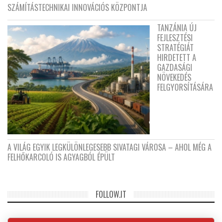
SZÁMÍTÁSTECHNIKAI INNOVÁCIÓS KÖZPONTJA
TANZÁNIA ÚJ
FEJLESZTÉSI
STRATÉGIÁT
HIRDETETT A
GAZDASÁGI
NÖVEKEDÉS
FELGYORSÍTÁSÁRA
A VILÁG EGYIK LEGKÜLÖNLEGESEBB SIVATAGI VÁROSA – AHOL MÉG A
FELHŐKARCOLÓ IS AGYAGBÓL ÉPÜLT
FOLLOW.IT