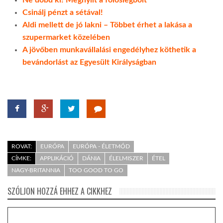
Ne dobd ki! Megnyílt a fölöslegbolt
Csinálj pénzt a sétával!
Aldi mellett de jó lakni – Többet érhet a lakása a
szupermarket közelében
A jövőben munkavállalási engedélyhez köthetik a
bevándorlást az Egyesült Királyságban
ROVAT:
EURÓPA
EURÓPA - ÉLETMÓD
CÍMKE:
APPLIKÁCIÓ
DÁNIA
ÉLELMISZER
ÉTEL
NAGY-BRITANNIA
TOO GOOD TO GO
SZÓLJON HOZZÁ EHHEZ A CIKKHEZ