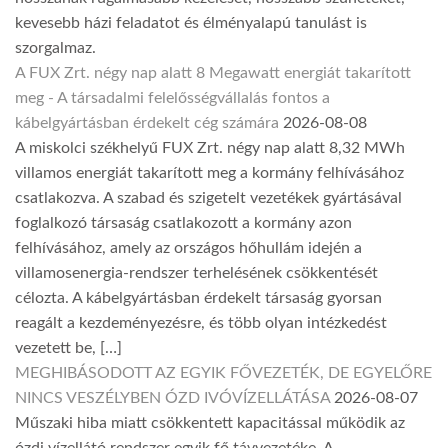
kevesebb házi feladatot és élményalapú tanulást is
szorgalmaz.
A FUX Zrt. négy nap alatt 8 Megawatt energiát takarított
meg - A társadalmi felelősségvállalás fontos a
kábelgyártásban érdekelt cég számára
2026-08-08
A miskolci székhelyű FUX Zrt. négy nap alatt 8,32 MWh
villamos energiát takarított meg a kormány felhívásához
csatlakozva. A szabad és szigetelt vezetékek gyártásával
foglalkozó társaság csatlakozott a kormány azon
felhívásához, amely az országos hőhullám idején a
villamosenergia-rendszer terhelésének csökkentését
célozta. A kábelgyártásban érdekelt társaság gyorsan
reagált a kezdeményezésre, és több olyan intézkedést
vezetett be, […]
MEGHIBÁSODOTT AZ EGYIK FŐVEZETÉK, DE EGYELŐRE
NINCS VESZÉLYBEN ÓZD IVÓVÍZELLÁTÁSA
2026-08-07
Műszaki hiba miatt csökkentett kapacitással működik az