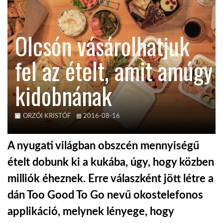
TROPICALMAGAZIN
Olcsón vásárolhatjuk
GLOBOTV
fel az ételt, amit amúgy
kidobnának
AFRIKA TUDÁSTÁR
A NAP SZÉPE
ORZÓI KRISTÓF
2016-08-16
A nyugati világban obszcén mennyiségű
LINKTR.EE
ételt dobunk ki a kukába, úgy, hogy közben
milliók éheznek. Erre válaszként jött létre a
GLOBOZSARU
dán Too Good To Go nevű okostelefonos
applikáció, melynek lényege, hogy
DOBRAVERO.HU