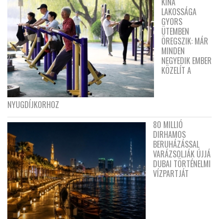
KÍNA
LAKOSSÁGA
GYORS
ÜTEMBEN
ÖREGSZIK: MÁR
MINDEN
NEGYEDIK EMBER
KÖZELÍT A
NYUGDÍJKORHOZ
80 MILLIÓ
DIRHAMOS
BERUHÁZÁSSAL
VARÁZSOLJÁK ÚJJÁ
DUBAI TÖRTÉNELMI
VÍZPARTJÁT