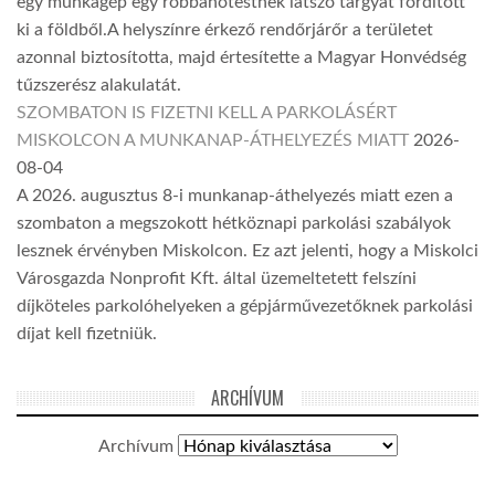
egy munkagép egy robbanótestnek látszó tárgyat fordított
ki a földből.A helyszínre érkező rendőrjárőr a területet
azonnal biztosította, majd értesítette a Magyar Honvédség
tűzszerész alakulatát.
SZOMBATON IS FIZETNI KELL A PARKOLÁSÉRT
MISKOLCON A MUNKANAP-ÁTHELYEZÉS MIATT
2026-
08-04
A 2026. augusztus 8-i munkanap-áthelyezés miatt ezen a
szombaton a megszokott hétköznapi parkolási szabályok
lesznek érvényben Miskolcon. Ez azt jelenti, hogy a Miskolci
Városgazda Nonprofit Kft. által üzemeltetett felszíni
díjköteles parkolóhelyeken a gépjárművezetőknek parkolási
díjat kell fizetniük.
ARCHÍVUM
Archívum