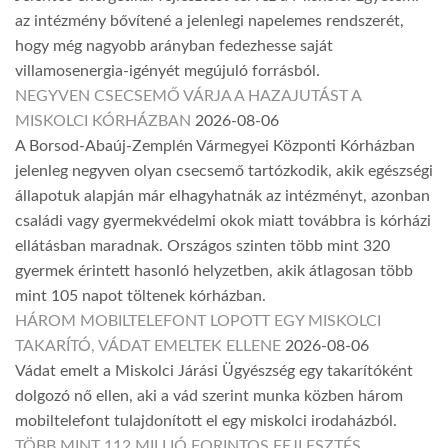
az intézmény bővítené a jelenlegi napelemes rendszerét,
hogy még nagyobb arányban fedezhesse saját
villamosenergia-igényét megújuló forrásból.
NEGYVEN CSECSEMŐ VÁRJA A HAZAJUTÁST A
MISKOLCI KÓRHÁZBAN
2026-08-06
A Borsod-Abaúj-Zemplén Vármegyei Központi Kórházban
jelenleg negyven olyan csecsemő tartózkodik, akik egészségi
állapotuk alapján már elhagyhatnák az intézményt, azonban
családi vagy gyermekvédelmi okok miatt továbbra is kórházi
ellátásban maradnak. Országos szinten több mint 320
gyermek érintett hasonló helyzetben, akik átlagosan több
mint 105 napot töltenek kórházban.
HÁROM MOBILTELEFONT LOPOTT EGY MISKOLCI
TAKARÍTÓ, VÁDAT EMELTEK ELLENE
2026-08-06
Vádat emelt a Miskolci Járási Ügyészség egy takarítóként
dolgozó nő ellen, aki a vád szerint munka közben három
mobiltelefont tulajdonított el egy miskolci irodaházból.
TÖBB MINT 112 MILLIÓ FORINTOS FEJLESZTÉS