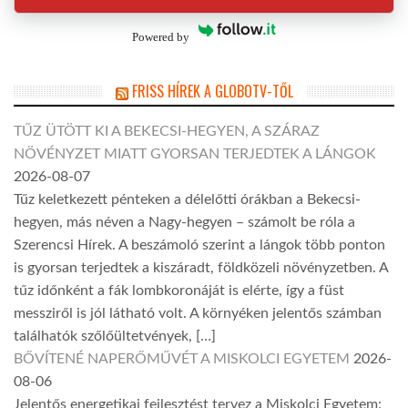
Powered by
FRISS HÍREK A GLOBOTV-TŐL
TŰZ ÜTÖTT KI A BEKECSI-HEGYEN, A SZÁRAZ
NÖVÉNYZET MIATT GYORSAN TERJEDTEK A LÁNGOK
2026-08-07
Tűz keletkezett pénteken a délelőtti órákban a Bekecsi-
hegyen, más néven a Nagy-hegyen – számolt be róla a
Szerencsi Hírek. A beszámoló szerint a lángok több ponton
is gyorsan terjedtek a kiszáradt, földközeli növényzetben. A
tűz időnként a fák lombkoronáját is elérte, így a füst
messziről is jól látható volt. A környéken jelentős számban
találhatók szőlőültetvények, […]
BŐVÍTENÉ NAPERŐMŰVÉT A MISKOLCI EGYETEM
2026-
08-06
Jelentős energetikai fejlesztést tervez a Miskolci Egyetem: