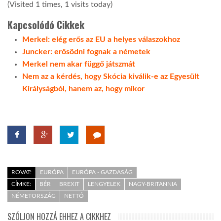
(Visited 1 times, 1 visits today)
Kapcsolódó Cikkek
Merkel: elég erős az EU a helyes válaszokhoz
Juncker: erősödni fognak a németek
Merkel nem akar függő játszmát
Nem az a kérdés, hogy Skócia kiválik-e az Egyesült
Királyságból, hanem az, hogy mikor
ROVAT:
EURÓPA
EURÓPA - GAZDASÁG
CÍMKE:
BÉR
BREXIT
LENGYELEK
NAGY-BRITANNIA
NÉMETORSZÁG
NETTÓ
SZÓLJON HOZZÁ EHHEZ A CIKKHEZ