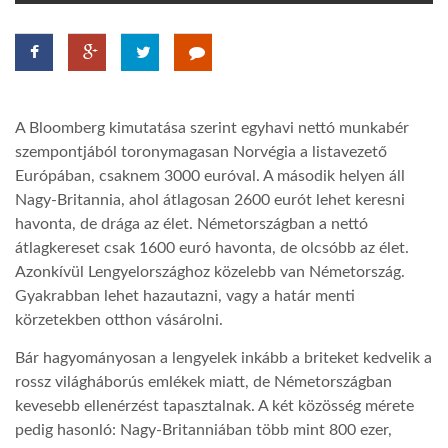
TROPICALMAGAZIN
GLOBOTV
A Bloomberg kimutatása szerint egyhavi nettó munkabér
szempontjából toronymagasan Norvégia a listavezető
AFRIKA TUDÁSTÁR
Európában, csaknem 3000 euróval. A második helyen áll
Nagy-Britannia, ahol átlagosan 2600 eurót lehet keresni
havonta, de drága az élet. Németországban a nettó
A NAP SZÉPE
átlagkereset csak 1600 euró havonta, de olcsóbb az élet.
Azonkívül Lengyelországhoz közelebb van Németország.
Gyakrabban lehet hazautazni, vagy a határ menti
LINKTR.EE
körzetekben otthon vásárolni.
Bár hagyományosan a lengyelek inkább a briteket kedvelik a
GLOBOZSARU
rossz világháborús emlékek miatt, de Németországban
kevesebb ellenérzést tapasztalnak. A két közösség mérete
DOBRAVERO.HU
pedig hasonló: Nagy-Britanniában több mint 800 ezer,