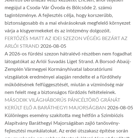
Jelentős beruházás veszi kezdetét Encsen, ahol teljesen
megújul a Csoda-Vár Óvoda és Bölcsőde 2. számú
tagintézménye. A fejlesztés célja, hogy korszerűbb,
biztonságosabb és a mai elvárásoknak megfelelő környezet
várja a kisgyermekeket és az intézmény dolgozóit.
FERTŐZÉS MIATT AZ IDEI SZEZON VÉGÉIG BEZÁRT AZ
ARLÓI STRAND
2026-08-05
A 2026-os fürdési szezon hátralévő részében nem fogadhat
látogatókat az Arlói Suvadás Liget Strand. A Borsod-Abaúj-
Zemplén Vármegyei Kormányhivatal laboratóriumi
vizsgálatok eredményei alapján rendelte el a fürdőhely
működésének felfüggesztését, miután a vízminőség már
nem felelt meg a biztonságos fürdőzés feltételeinek.
MÁSODIK VILÁGHÁBORÚS PÁNCÉLTÖRŐ GRÁNÁT
KERÜLT ELŐ A BARÁTHEGYI MAJORSÁGBAN
2026-08-05
Különleges esemény szakította meg hétfőn a Szimbiózis
Alapítvány Baráthegyi Majorságában zajló tanösvény-
fejlesztési munkálatokat. Az erdei útszakasz építése során