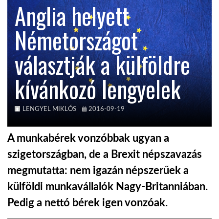
Anglia helyett
KÖZEL-KELET
Németországot
választják a külföldre
AUSZTRÁLIA
kívánkozó lengyelek
A VILÁG ITTHON
LENGYEL MIKLÓS
2016-09-19
MÉDIA
A munkabérek vonzóbbak ugyan a
szigetországban, de a Brexit népszavazás
megmutatta: nem igazán népszerűek a
GLOBOTV BP
külföldi munkavállalók Nagy-Britanniában.
Pedig a nettó bérek igen vonzóak.
HÍR3D