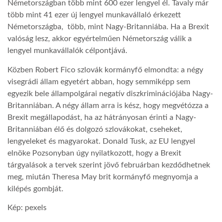
Németországban több mint 600 ezer lengyel él. Tavaly már
több mint 41 ezer új lengyel munkavállaló érkezett
LATIMO.HU
Németországba, több, mint Nagy-Britanniába. Ha a Brexit
valóság lesz, akkor egyértelműen Németország válik a
lengyel munkavállalók célpontjává.
GLOBOBOOK
Közben Robert Fico szlovák kormányfő elmondta: a négy
visegrádi állam egyetért abban, hogy semmiképp sem
egyezik bele állampolgárai negatív diszkriminációjába Nagy-
Britanniában. A négy állam arra is kész, hogy megvétózza a
Brexit megállapodást, ha az hátrányosan érinti a Nagy-
Britanniában élő és dolgozó szlovákokat, cseheket,
lengyeleket és magyarokat. Donald Tusk, az EU lengyel
elnöke Pozsonyban úgy nyilatkozott, hogy a Brexit
tárgyalások a tervek szerint jövő februárban kezdődhetnek
meg, miután Theresa May brit kormányfő megnyomja a
kilépés gombját.
Kép: pexels