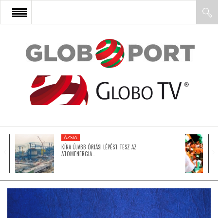
FŐOLDAL
AFRIKA
EURÓPA
ÁZSIA
ÁZSIA
KÍNA ÚJABB ÓRIÁSI LÉPÉST TESZ AZ
ATOMENERGIA…
ÉSZAK-AMERIKA
LATIN-AMERIKA