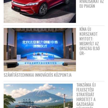
RIVÁLISAIKAT AZ
EU PIACÁN
KÍNA ÚJ
KORSZAKOT
NYITOTT:
MEGNYÍLT AZ
ORSZÁG ELSŐ
ŰR-
SZÁMÍTÁSTECHNIKAI INNOVÁCIÓS KÖZPONTJA
TANZÁNIA ÚJ
FEJLESZTÉSI
STRATÉGIÁT
HIRDETETT A
GAZDASÁGI