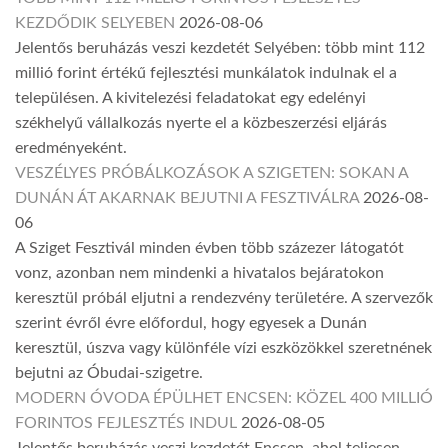
KEZDŐDIK SELYEBEN
2026-08-06
Jelentős beruházás veszi kezdetét Selyében: több mint 112
millió forint értékű fejlesztési munkálatok indulnak el a
településen. A kivitelezési feladatokat egy edelényi
székhelyű vállalkozás nyerte el a közbeszerzési eljárás
eredményeként.
VESZÉLYES PRÓBÁLKOZÁSOK A SZIGETEN: SOKAN A
DUNÁN ÁT AKARNAK BEJUTNI A FESZTIVÁLRA
2026-08-
06
A Sziget Fesztivál minden évben több százezer látogatót
vonz, azonban nem mindenki a hivatalos bejáratokon
keresztül próbál eljutni a rendezvény területére. A szervezők
szerint évről évre előfordul, hogy egyesek a Dunán
keresztül, úszva vagy különféle vízi eszközökkel szeretnének
bejutni az Óbudai-szigetre.
MODERN ÓVODA ÉPÜLHET ENCSEN: KÖZEL 400 MILLIÓ
FORINTOS FEJLESZTÉS INDUL
2026-08-05