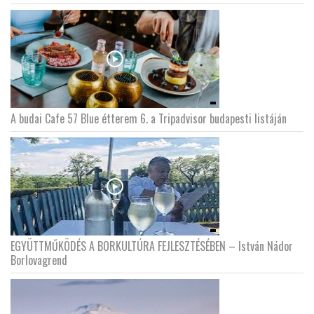
A budai Cafe 57 Blue étterem 6. a Tripadvisor budapesti listáján
EGYÜTTMŰKÖDÉS A BORKULTÚRA FEJLESZTÉSÉBEN – István Nádor
Borlovagrend