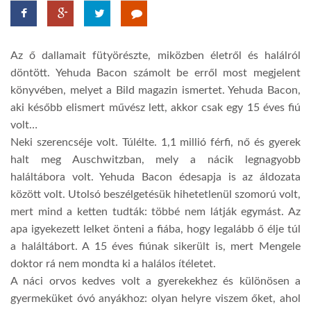
TROPICALMAGAZIN
Az ő dallamait fütyörészte, miközben életről és halálról
döntött. Yehuda Bacon számolt be erről most megjelent
GLOBOTV
könyvében, melyet a Bild magazin ismertet. Yehuda Bacon,
aki később elismert művész lett, akkor csak egy 15 éves fiú
AFRIKA TUDÁSTÁR
volt…
Neki szerencséje volt. Túlélte. 1,1 millió férfi, nő és gyerek
halt meg Auschwitzban, mely a nácik legnagyobb
A NAP SZÉPE
haláltábora volt. Yehuda Bacon édesapja is az áldozata
között volt. Utolsó beszélgetésük hihetetlenül szomorú volt,
LINKTR.EE
mert mind a ketten tudták: többé nem látják egymást. Az
apa igyekezett lelket önteni a fiába, hogy legalább ő élje túl
a haláltábort. A 15 éves fiúnak sikerült is, mert Mengele
GLOBOZSARU
doktor rá nem mondta ki a halálos ítéletet.
A náci orvos kedves volt a gyerekekhez és különösen a
DOBRAVERO.HU
gyermeküket óvó anyákhoz: olyan helyre viszem őket, ahol