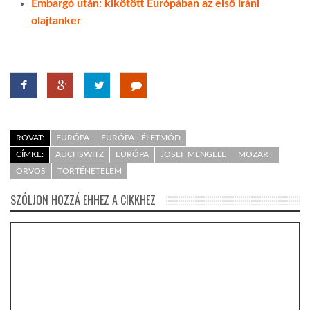
Embargó után: kikötött Európában az első iráni
olajtanker
ROVAT:
EURÓPA
EURÓPA - ÉLETMÓD
CÍMKE:
AUCHSWITZ
EURÓPA
JOSEF MENGELE
MOZART
ORVOS
TÖRTÉNETELEM
SZÓLJON HOZZÁ EHHEZ A CIKKHEZ