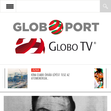
FŐOLDAL
AFRIKA
EURÓPA
ÁZSIA
ÁZSIA
KÍNA ÚJABB ÓRIÁSI LÉPÉST TESZ AZ
ATOMENERGIA…
ÉSZAK-AMERIKA
LATIN-AMERIKA