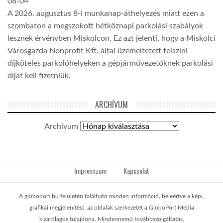
08-04
A 2026. augusztus 8-i munkanap-áthelyezés miatt ezen a
szombaton a megszokott hétköznapi parkolási szabályok
lesznek érvényben Miskolcon. Ez azt jelenti, hogy a Miskolci
Városgazda Nonprofit Kft. által üzemeltetett felszíni
díjköteles parkolóhelyeken a gépjárművezetőknek parkolási
díjat kell fizetniük.
ARCHÍVUM
Archívum
Impresszum
Kapcsolat
A globoport.hu felületén található minden információ, beleértve a képi,
grafikai megjelenítést, az oldalak szerkezetét a GloboPort Média
kizárólagos tulajdona. Mindennemű továbbszolgáltatás,