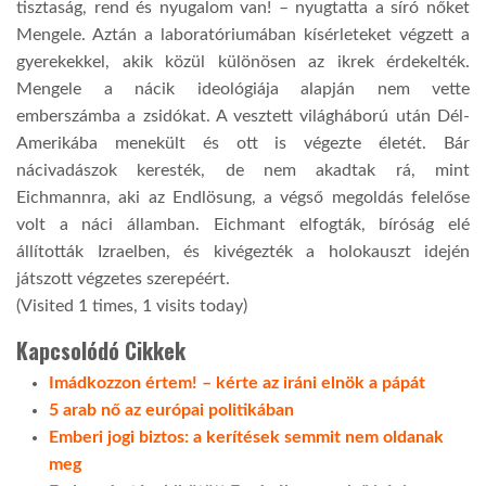
tisztaság, rend és nyugalom van! – nyugtatta a síró nőket
Mengele. Aztán a laboratóriumában kísérleteket végzett a
LATIMO.HU
gyerekekkel, akik közül különösen az ikrek érdekelték.
Mengele a nácik ideológiája alapján nem vette
GLOBOBOOK
emberszámba a zsidókat. A vesztett világháború után Dél-
Amerikába menekült és ott is végezte életét. Bár
nácivadászok keresték, de nem akadtak rá, mint
Eichmannra, aki az Endlösung, a végső megoldás felelőse
volt a náci államban. Eichmant elfogták, bíróság elé
állították Izraelben, és kivégezték a holokauszt idején
játszott végzetes szerepéért.
(Visited 1 times, 1 visits today)
Kapcsolódó Cikkek
Imádkozzon értem! – kérte az iráni elnök a pápát
5 arab nő az európai politikában
Emberi jogi biztos: a kerítések semmit nem oldanak
meg