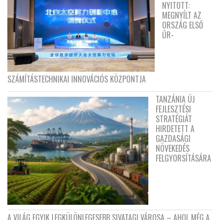
NYITOTT:
MEGNYÍLT AZ
ORSZÁG ELSŐ
ŰR-
SZÁMÍTÁSTECHNIKAI INNOVÁCIÓS KÖZPONTJA
TANZÁNIA ÚJ
FEJLESZTÉSI
STRATÉGIÁT
HIRDETETT A
GAZDASÁGI
NÖVEKEDÉS
FELGYORSÍTÁSÁRA
A VILÁG EGYIK LEGKÜLÖNLEGESEBB SIVATAGI VÁROSA – AHOL MÉG A