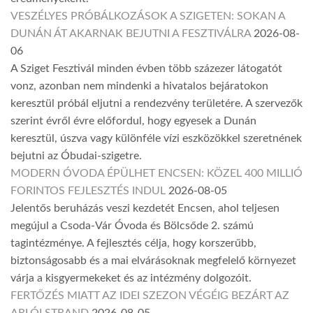
VESZÉLYES PRÓBÁLKOZÁSOK A SZIGETEN: SOKAN A
DUNÁN ÁT AKARNAK BEJUTNI A FESZTIVÁLRA
2026-08-
06
A Sziget Fesztivál minden évben több százezer látogatót
vonz, azonban nem mindenki a hivatalos bejáratokon
keresztül próbál eljutni a rendezvény területére. A szervezők
szerint évről évre előfordul, hogy egyesek a Dunán
keresztül, úszva vagy különféle vízi eszközökkel szeretnének
bejutni az Óbudai-szigetre.
MODERN ÓVODA ÉPÜLHET ENCSEN: KÖZEL 400 MILLIÓ
FORINTOS FEJLESZTÉS INDUL
2026-08-05
Jelentős beruházás veszi kezdetét Encsen, ahol teljesen
megújul a Csoda-Vár Óvoda és Bölcsőde 2. számú
tagintézménye. A fejlesztés célja, hogy korszerűbb,
biztonságosabb és a mai elvárásoknak megfelelő környezet
várja a kisgyermekeket és az intézmény dolgozóit.
FERTŐZÉS MIATT AZ IDEI SZEZON VÉGÉIG BEZÁRT AZ