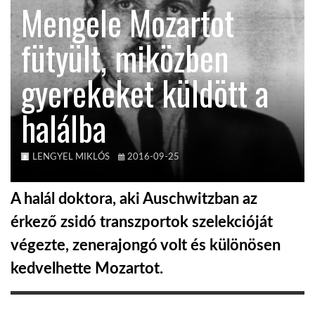
Mengele Mozartot
KÖZEL-KELET
fütyült, miközben
gyerekeket küldött a
AUSZTRÁLIA
halálba
A VILÁG ITTHON
LENGYEL MIKLÓS
2016-09-25
MÉDIA
A halál doktora, aki Auschwitzban az
érkező zsidó transzportok szelekcióját
végezte, zenerajongó volt és különösen
GLOBOTV BP
kedvelhette Mozartot.
HÍR3D