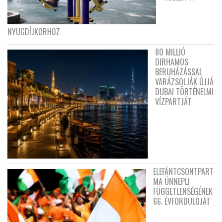
NYUGDÍJKORHOZ
80 MILLIÓ
DIRHAMOS
BERUHÁZÁSSAL
VARÁZSOLJÁK ÚJJÁ
DUBAI TÖRTÉNELMI
VÍZPARTJÁT
ELEFÁNTCSONTPART
MA ÜNNEPLI
FÜGGETLENSÉGÉNEK
66. ÉVFORDULÓJÁT