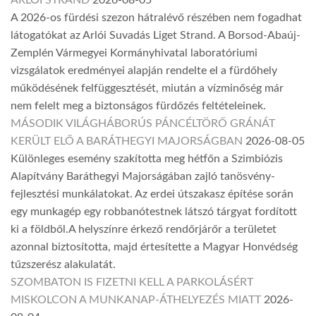
ARLÓI STRAND
2026-08-05
A 2026-os fürdési szezon hátralévő részében nem fogadhat
látogatókat az Arlói Suvadás Liget Strand. A Borsod-Abaúj-
Zemplén Vármegyei Kormányhivatal laboratóriumi
vizsgálatok eredményei alapján rendelte el a fürdőhely
működésének felfüggesztését, miután a vízminőség már
nem felelt meg a biztonságos fürdőzés feltételeinek.
MÁSODIK VILÁGHÁBORÚS PÁNCÉLTÖRŐ GRÁNÁT
KERÜLT ELŐ A BARÁTHEGYI MAJORSÁGBAN
2026-08-05
Különleges esemény szakította meg hétfőn a Szimbiózis
Alapítvány Baráthegyi Majorságában zajló tanösvény-
fejlesztési munkálatokat. Az erdei útszakasz építése során
egy munkagép egy robbanótestnek látszó tárgyat fordított
ki a földből.A helyszínre érkező rendőrjárőr a területet
azonnal biztosította, majd értesítette a Magyar Honvédség
tűzszerész alakulatát.
SZOMBATON IS FIZETNI KELL A PARKOLÁSÉRT
MISKOLCON A MUNKANAP-ÁTHELYEZÉS MIATT
2026-