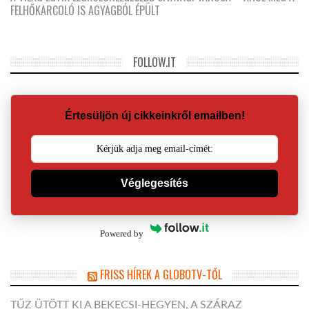
FELHŐKARCOLÓ IS AGYAGBÓL ÉPÜLT
FOLLOW.IT
Értesüljön új cikkeinkről emailben!
Véglegesítés
Powered by
FRISS HÍREK A GLOBOTV-TŐL
TŰZ ÜTÖTT KI A BEKECSI-HEGYEN, A SZÁRAZ