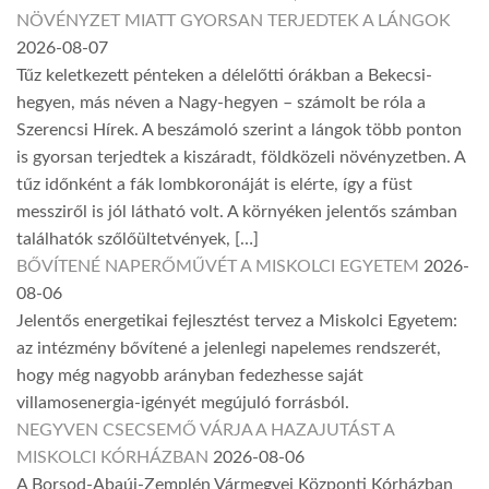
NÖVÉNYZET MIATT GYORSAN TERJEDTEK A LÁNGOK
2026-08-07
Tűz keletkezett pénteken a délelőtti órákban a Bekecsi-
hegyen, más néven a Nagy-hegyen – számolt be róla a
Szerencsi Hírek. A beszámoló szerint a lángok több ponton
is gyorsan terjedtek a kiszáradt, földközeli növényzetben. A
tűz időnként a fák lombkoronáját is elérte, így a füst
messziről is jól látható volt. A környéken jelentős számban
találhatók szőlőültetvények, […]
BŐVÍTENÉ NAPERŐMŰVÉT A MISKOLCI EGYETEM
2026-
08-06
Jelentős energetikai fejlesztést tervez a Miskolci Egyetem:
az intézmény bővítené a jelenlegi napelemes rendszerét,
hogy még nagyobb arányban fedezhesse saját
villamosenergia-igényét megújuló forrásból.
NEGYVEN CSECSEMŐ VÁRJA A HAZAJUTÁST A
MISKOLCI KÓRHÁZBAN
2026-08-06
A Borsod-Abaúj-Zemplén Vármegyei Központi Kórházban