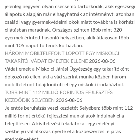
jelenleg negyven olyan csecsemő tartózkodik, akik egészségi
állapotuk alapján már elhagyhatnák az intézményt, azonban
családi vagy gyermekvédelmi okok miatt továbbra is kórházi
ellátásban maradnak. Országos szinten több mint 320
gyermek érintett hasonló helyzetben, akik átlagosan több
mint 105 napot töltenek kórházban.
HÁROM MOBILTELEFONT LOPOTT EGY MISKOLCI
TAKARÍTÓ, VÁDAT EMELTEK ELLENE
2026-08-06
Vádat emelt a Miskolci Járási Ügyészség egy takarítóként
dolgozó nő ellen, aki a vád szerint munka közben három
mobiltelefont tulajdonított el egy miskolci irodaházból.
TÖBB MINT 112 MILLIÓ FORINTOS FEJLESZTÉS
KEZDŐDIK SELYEBEN
2026-08-06
Jelentős beruházás veszi kezdetét Selyében: több mint 112
millió forint értékű fejlesztési munkálatok indulnak el a
településen. A kivitelezési feladatokat egy edelényi
székhelyű vállalkozás nyerte el a közbeszerzési eljárás
eredményeként.