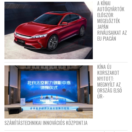
A KÍNAI
AUTÓGYÁRTÓK
ELŐSZÖR
MEGELŐZTÉK
JAPÁN
RIVÁLISAIKAT AZ
EU PIACÁN
KÍNA ÚJ
KORSZAKOT
NYITOTT:
MEGNYÍLT AZ
ORSZÁG ELSŐ
ŰR-
SZÁMÍTÁSTECHNIKAI INNOVÁCIÓS KÖZPONTJA