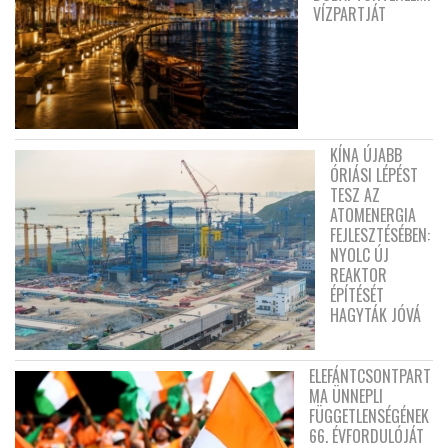
VÍZPARTJÁT
KÍNA ÚJABB
ÓRIÁSI LÉPÉST
TESZ AZ
ATOMENERGIA
FEJLESZTÉSÉBEN:
NYOLC ÚJ
REAKTOR
ÉPÍTÉSÉT
HAGYTÁK JÓVÁ
ELEFÁNTCSONTPART
MA ÜNNEPLI
FÜGGETLENSÉGÉNEK
66. ÉVFORDULÓJÁT