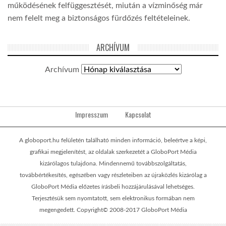
működésének felfüggesztését, miután a vízminőség már
nem felelt meg a biztonságos fürdőzés feltételeinek.
ARCHÍVUM
Archívum
Impresszum
Kapcsolat
A globoport.hu felületén található minden információ, beleértve a képi,
grafikai megjelenítést, az oldalak szerkezetét a GloboPort Média
kizárólagos tulajdona. Mindennemű továbbszolgáltatás,
továbbértékesítés, egészében vagy részleteiben az újraközlés kizárólag a
GloboPort Média előzetes írásbeli hozzájárulásával lehetséges.
Terjesztésük sem nyomtatott, sem elektronikus formában nem
megengedett. Copyright© 2008-2017 GloboPort Média