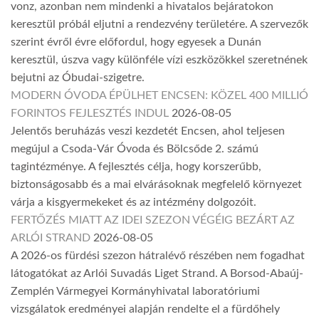
vonz, azonban nem mindenki a hivatalos bejáratokon
keresztül próbál eljutni a rendezvény területére. A szervezők
szerint évről évre előfordul, hogy egyesek a Dunán
keresztül, úszva vagy különféle vízi eszközökkel szeretnének
bejutni az Óbudai-szigetre.
MODERN ÓVODA ÉPÜLHET ENCSEN: KÖZEL 400 MILLIÓ
FORINTOS FEJLESZTÉS INDUL
2026-08-05
Jelentős beruházás veszi kezdetét Encsen, ahol teljesen
megújul a Csoda-Vár Óvoda és Bölcsőde 2. számú
tagintézménye. A fejlesztés célja, hogy korszerűbb,
biztonságosabb és a mai elvárásoknak megfelelő környezet
várja a kisgyermekeket és az intézmény dolgozóit.
FERTŐZÉS MIATT AZ IDEI SZEZON VÉGÉIG BEZÁRT AZ
ARLÓI STRAND
2026-08-05
A 2026-os fürdési szezon hátralévő részében nem fogadhat
látogatókat az Arlói Suvadás Liget Strand. A Borsod-Abaúj-
Zemplén Vármegyei Kormányhivatal laboratóriumi
vizsgálatok eredményei alapján rendelte el a fürdőhely