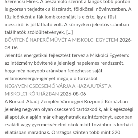
Szerencsi Hírek. A beszámoló szerint a lángok több ponton
is gyorsan terjedtek a kiszáradt, földközeli növényzetben. A
tűz időnként a fák lombkoronáját is elérte, így a füst
messziről is jól látható volt. A környéken jelentős számban
találhatók szőlőültetvények, […]
BŐVÍTENÉ NAPERŐMŰVÉT A MISKOLCI EGYETEM
2026-
08-06
Jelentős energetikai fejlesztést tervez a Miskolci Egyetem:
az intézmény bővítené a jelenlegi napelemes rendszerét,
hogy még nagyobb arányban fedezhesse saját
villamosenergia-igényét megújuló forrásból.
NEGYVEN CSECSEMŐ VÁRJA A HAZAJUTÁST A
MISKOLCI KÓRHÁZBAN
2026-08-06
A Borsod-Abaúj-Zemplén Vármegyei Központi Kórházban
jelenleg negyven olyan csecsemő tartózkodik, akik egészségi
állapotuk alapján már elhagyhatnák az intézményt, azonban
családi vagy gyermekvédelmi okok miatt továbbra is kórházi
ellátásban maradnak. Országos szinten több mint 320