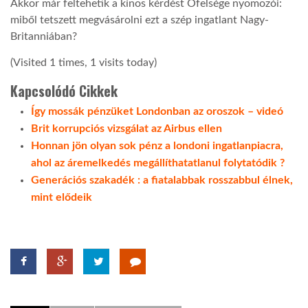
Akkor már feltehetik a kínos kérdést Őfelsége nyomozói:
miből tetszett megvásárolni ezt a szép ingatlant Nagy-
Britanniában?
(Visited 1 times, 1 visits today)
Kapcsolódó Cikkek
Így mossák pénzüket Londonban az oroszok – videó
Brit korrupciós vizsgálat az Airbus ellen
Honnan jön olyan sok pénz a londoni ingatlanpiacra,
ahol az áremelkedés megállíthatatlanul folytatódik ?
Generációs szakadék : a fiatalabbak rosszabbul élnek,
mint elődeik