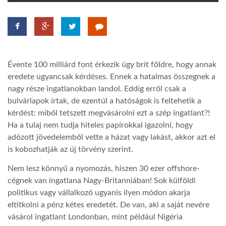
TROPICALMAGAZIN
GLOBOTV
Évente 100 milliárd font érkezik úgy brit földre, hogy annak
eredete ugyancsak kérdéses. Ennek a hatalmas összegnek a
AFRIKA TUDÁSTÁR
nagy része ingatlanokban landol. Eddig erről csak a
bulvárlapok írtak, de ezentúl a hatóságok is feltehetik a
kérdést: miből tetszett megvásárolni ezt a szép ingatlant?!
A NAP SZÉPE
Ha a tulaj nem tudja hiteles papírokkal igazolni, hogy
adózott jövedelemből vette a házat vagy lakást, akkor azt el
is kobozhatják az új törvény szerint.
LINKTR.EE
Nem lesz könnyű a nyomozás, hiszen 30 ezer offshore-
cégnek van ingatlana Nagy-Britanniában! Sok külföldi
GLOBOZSARU
politikus vagy vállalkozó ugyanis ilyen módon akarja
eltitkolni a pénz kétes eredetét. De van, aki a saját nevére
DOBRAVERO.HU
vásárol ingatlant Londonban, mint például Nigéria