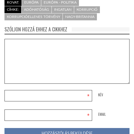
ROVAT:
EURÓPA
EURÓPA - POLITIKA
CÍMKE:
ADÓHATÓSÁG
INGATLAN
KORRUPCIÓ
KORRUPCIÓELLENES TÖRVÉNY
NAGY-BRITANNIA
SZÓLJON HOZZÁ EHHEZ A CIKKHEZ
*
NÉV
*
EMAIL