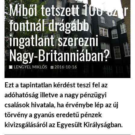
Miből tetszett 100 ezer
KÖZEL-KELET
fontnál drágább
ingatlant szerezni
AUSZTRÁLIA
Nagy-Britanniában?
A VILÁG ITTHON
LENGYEL MIKLÓS
2016-10-16
MÉDIA
Ezt a tapintatlan kérdést teszi fel az
adóhatóság illetve a nagy pénzügyi
csalások hivatala, ha érvénybe lép az új
GLOBOTV BP
törvény a gyanús eredetű pénzek
kivizsgálásáról az Egyesült Királyságban.
HÍR3D