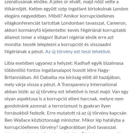
szenátusának elnöke. A jeles úr elvált, majd nőül vette a
titkárnőjét. Ketten együtt szép ingatlant birtokolnak London
LATIMO.HU
elegáns negyedében. Miből? Amikor korrupcióellenes
világkonferenciát tartottak Londonban tavasszal, Cameron,
akkori kormányfő kijelentette: kevés Nigériánál korruptabb
GLOBOBOOK
államot ismer a világon! Buhari nigériai elnök erre azt
mondta: tessék leleplezni a korrupciót és visszaadni
Nigériának a pénzt.
Az új törvény ezt teszi lehetővé.
Líbia esetében ugyanez a helyzet: Kadhafi egyik bizalmasa
többmillió fontos ingatlanalapot hozott létre Nagy-
Britanniában. Ali Dabaiba ma bíróság előtt áll hazájában,
mely várja vissza a pénzt. A Transparency International
abban bízik: az új törvény ezt lehetővé is teszi majd. Van egy
olyan aspektusa is a korrupció elleni harcnak, melyre nem
gondolnánk azonnal: a terrorizmust is gyakran ilyen
forrásokból fedezik. Erre mutatott rá az új törvény kapcsán
Ben Wallace közbiztonsági miniszter. Mikor lép hatályba a
korrupcióellenes törvény? Legkorábban jövő tavasszal.