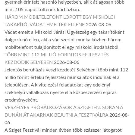
gyermek érintett hasonló helyzetben, akik átlagosan több
mint 105 napot töltenek kórházban.
HÁROM MOBILTELEFONT LOPOTT EGY MISKOLCI
TAKARÍTÓ, VÁDAT EMELTEK ELLENE
2026-08-06
Vádat emelt a Miskolci Járási Ügyészség egy takarítóként
dolgozó nő ellen, aki a vád szerint munka közben három
mobiltelefont tulajdonított el egy miskolci irodaházból.
TÖBB MINT 112 MILLIÓ FORINTOS FEJLESZTÉS
KEZDŐDIK SELYEBEN
2026-08-06
Jelentős beruházás veszi kezdetét Selyében: több mint 112
millió forint értékű fejlesztési munkálatok indulnak el a
településen. A kivitelezési feladatokat egy edelényi
székhelyű vállalkozás nyerte el a közbeszerzési eljárás
eredményeként.
VESZÉLYES PRÓBÁLKOZÁSOK A SZIGETEN: SOKAN A
DUNÁN ÁT AKARNAK BEJUTNI A FESZTIVÁLRA
2026-08-
06
A Sziget Fesztivál minden évben több százezer látogatót