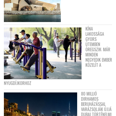
KÍNA
LAKOSSÁGA
GYORS
ÜTEMBEN
ÖREGSZIK: MÁR
MINDEN
NEGYEDIK EMBER
KÖZELÍT A
NYUGDÍJKORHOZ
80 MILLIÓ
DIRHAMOS
BERUHÁZÁSSAL
VARÁZSOLJÁK ÚJJÁ
DUBAI TÖRTÉNELMI