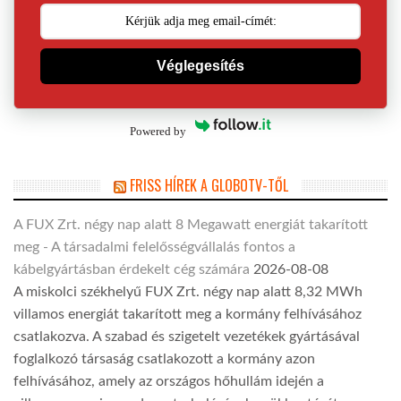
Véglegesítés
Powered by
FRISS HÍREK A GLOBOTV-TŐL
A FUX Zrt. négy nap alatt 8 Megawatt energiát takarított
meg - A társadalmi felelősségvállalás fontos a
kábelgyártásban érdekelt cég számára
2026-08-08
A miskolci székhelyű FUX Zrt. négy nap alatt 8,32 MWh
villamos energiát takarított meg a kormány felhívásához
csatlakozva. A szabad és szigetelt vezetékek gyártásával
foglalkozó társaság csatlakozott a kormány azon
felhívásához, amely az országos hőhullám idején a