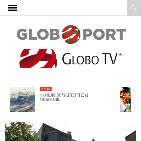
FŐOLDAL
AFRIKA
EURÓPA
ÁZSIA
ÁZSIA
KÍNA ÚJABB ÓRIÁSI LÉPÉST TESZ AZ
ATOMENERGIA…
ÉSZAK-AMERIKA
LATIN-AMERIKA