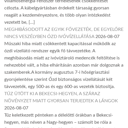
villamosenergia-rendszer terhelésének csökkentését
célozta. A kábelgyártásban érdekelt társaság gyorsan
reagált a kezdeményezésre, és több olyan intézkedést
vezetett be, […]
MEGHIBÁSODOTT AZ EGYIK FŐVEZETÉK, DE EGYELŐRE
NINCS VESZÉLYBEN ÓZD IVÓVÍZELLÁTÁSA
2026-08-07
Műszaki hiba miatt csökkentett kapacitással működik az
ózdi vízellátó rendszer egyik fő távvezetéke. A
meghibásodás miatt az ivóvíztároló medencék feltöltése is
nehezebbé vált, a hiba elhárításán azonban már dolgoznak a
szakemberek.A kormány augusztus 7-i hőségriasztási
gyorsjelentése szerint Ózd biztonságos vízellátását két
távvezeték, egy 500-as és egy 600-as vezeték biztosítja.
TŰZ ÜTÖTT KI A BEKECSI-HEGYEN, A SZÁRAZ
NÖVÉNYZET MIATT GYORSAN TERJEDTEK A LÁNGOK
2026-08-07
Tűz keletkezett pénteken a délelőtti órákban a Bekecsi-
hegyen, más néven a Nagy-hegyen – számolt be róla a