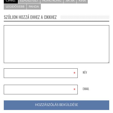
CÍMKE:
ELPUSZTULT
HONG KONG
JIA JIA
KÍNA
LEGIDŐSEBB
PANDA
SZÓLJON HOZZÁ EHHEZ A CIKKHEZ
*
NÉV
*
EMAIL