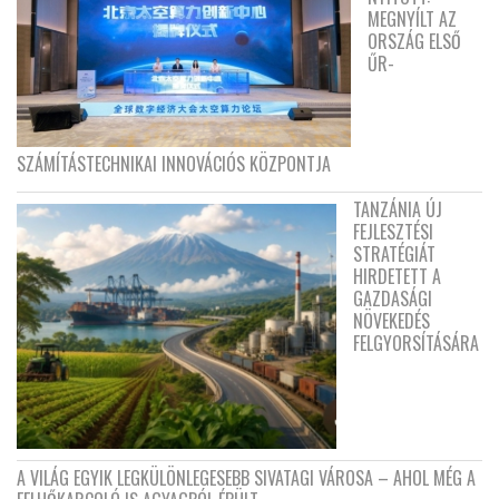
MEGNYÍLT AZ
ORSZÁG ELSŐ
ŰR-
SZÁMÍTÁSTECHNIKAI INNOVÁCIÓS KÖZPONTJA
TANZÁNIA ÚJ
FEJLESZTÉSI
STRATÉGIÁT
HIRDETETT A
GAZDASÁGI
NÖVEKEDÉS
FELGYORSÍTÁSÁRA
A VILÁG EGYIK LEGKÜLÖNLEGESEBB SIVATAGI VÁROSA – AHOL MÉG A