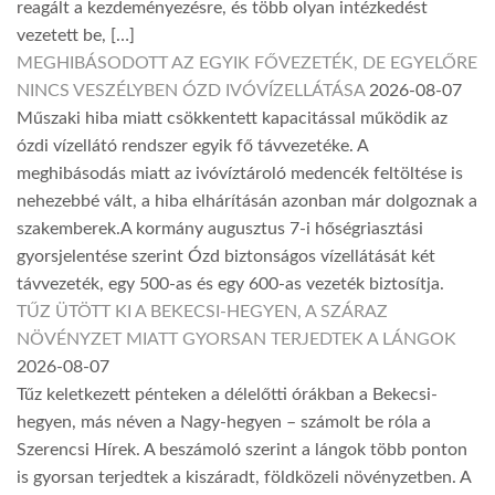
reagált a kezdeményezésre, és több olyan intézkedést
vezetett be, […]
MEGHIBÁSODOTT AZ EGYIK FŐVEZETÉK, DE EGYELŐRE
NINCS VESZÉLYBEN ÓZD IVÓVÍZELLÁTÁSA
2026-08-07
Műszaki hiba miatt csökkentett kapacitással működik az
ózdi vízellátó rendszer egyik fő távvezetéke. A
meghibásodás miatt az ivóvíztároló medencék feltöltése is
nehezebbé vált, a hiba elhárításán azonban már dolgoznak a
szakemberek.A kormány augusztus 7-i hőségriasztási
gyorsjelentése szerint Ózd biztonságos vízellátását két
távvezeték, egy 500-as és egy 600-as vezeték biztosítja.
TŰZ ÜTÖTT KI A BEKECSI-HEGYEN, A SZÁRAZ
NÖVÉNYZET MIATT GYORSAN TERJEDTEK A LÁNGOK
2026-08-07
Tűz keletkezett pénteken a délelőtti órákban a Bekecsi-
hegyen, más néven a Nagy-hegyen – számolt be róla a
Szerencsi Hírek. A beszámoló szerint a lángok több ponton
is gyorsan terjedtek a kiszáradt, földközeli növényzetben. A