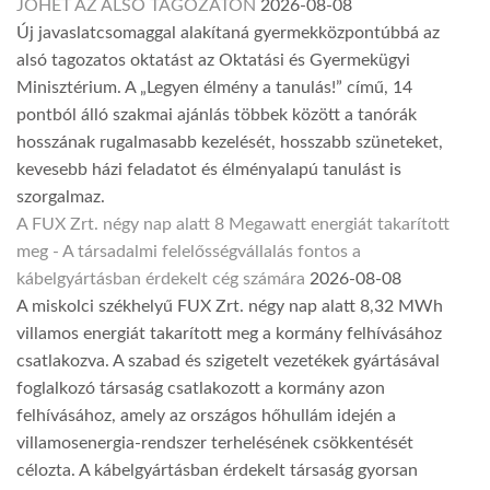
JÖHET AZ ALSÓ TAGOZATON
2026-08-08
Új javaslatcsomaggal alakítaná gyermekközpontúbbá az
alsó tagozatos oktatást az Oktatási és Gyermekügyi
Minisztérium. A „Legyen élmény a tanulás!” című, 14
pontból álló szakmai ajánlás többek között a tanórák
hosszának rugalmasabb kezelését, hosszabb szüneteket,
kevesebb házi feladatot és élményalapú tanulást is
szorgalmaz.
A FUX Zrt. négy nap alatt 8 Megawatt energiát takarított
meg - A társadalmi felelősségvállalás fontos a
kábelgyártásban érdekelt cég számára
2026-08-08
A miskolci székhelyű FUX Zrt. négy nap alatt 8,32 MWh
villamos energiát takarított meg a kormány felhívásához
csatlakozva. A szabad és szigetelt vezetékek gyártásával
foglalkozó társaság csatlakozott a kormány azon
felhívásához, amely az országos hőhullám idején a
villamosenergia-rendszer terhelésének csökkentését
célozta. A kábelgyártásban érdekelt társaság gyorsan