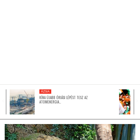
KÖZEL-KELET
AUSZTRÁLIA
A VILÁG ITTHON
MÉDIA
ÁZSIA
KÍNA ÚJABB ÓRIÁSI LÉPÉST TESZ AZ
ATOMENERGIA…
GLOBOTV BP
HÍR3D