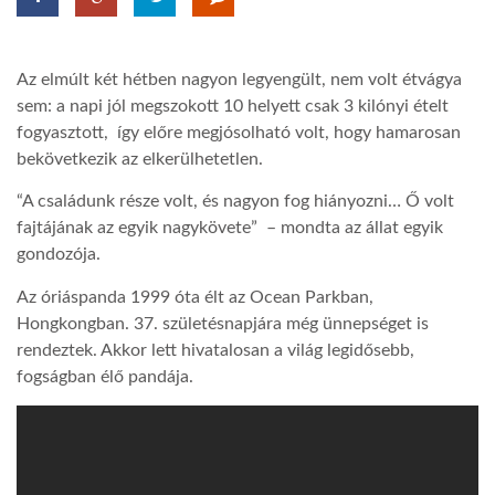
LATIMO.HU
Az elmúlt két hétben nagyon legyengült, nem volt étvágya
sem: a napi jól megszokott 10 helyett csak 3 kilónyi ételt
GLOBOBOOK
fogyasztott, így előre megjósolható volt, hogy hamarosan
bekövetkezik az elkerülhetetlen.
“A családunk része volt, és nagyon fog hiányozni… Ő volt
fajtájának az egyik nagykövete” – mondta az állat egyik
gondozója.
Az óriáspanda 1999 óta élt az Ocean Parkban,
Hongkongban. 37. születésnapjára még ünnepséget is
rendeztek. Akkor lett hivatalosan a világ legidősebb,
fogságban élő pandája.