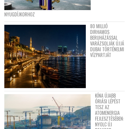
NYUGDÍJKORHOZ
80 MILLIÓ
DIRHAMOS
BERUHÁZÁSSAL
VARÁZSOLJÁK ÚJJÁ
DUBAI TÖRTÉNELMI
VÍZPARTJÁT
KÍNA ÚJABB
ÓRIÁSI LÉPÉST
TESZ AZ
ATOMENERGIA
FEJLESZTÉSÉBEN:
NYOLC ÚJ