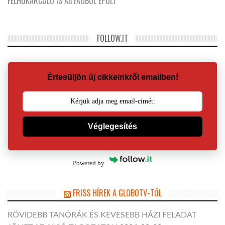
FELHŐKARCOLÓ IS AGYAGBÓL ÉPÜLT
FOLLOW.IT
Értesüljön új cikkeinkről emailben!
Véglegesítés
Powered by
FRISS HÍREK A GLOBOTV-TŐL
RÖVIDEBB TANÓRÁK ÉS KEVESEBB HÁZI FELADAT