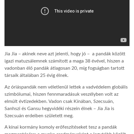
Jia Jia – akinek neve azt jelenti, hogy jó – a pandák között
igazi matuzsálemnek számított a maga 38 évével, hiszen a
vadonban élő pandák átlagosan 20, míg fogságban tartott
társaik általában 25 évig élnek.
Az óriáspandák nem véletlenül lettek a vadvédelem globális
szimbólumai, hiszen fennmaradásuk veszélyben volt az
elmúlt évtizedekben. Vadon csak Kínában, Szecsuán,
Sanhszi és Gansu hegyvidéki részein élnek – Jia Jia is
Szecsuán erdeiben született meg.
A kínai kormány komoly erőfeszítéseket tesz a pandák