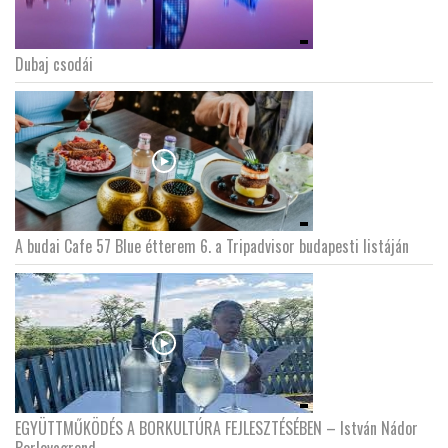
Dubaj csodái
A budai Cafe 57 Blue étterem 6. a Tripadvisor budapesti listáján
EGYÜTTMŰKÖDÉS A BORKULTÚRA FEJLESZTÉSÉBEN – István Nádor