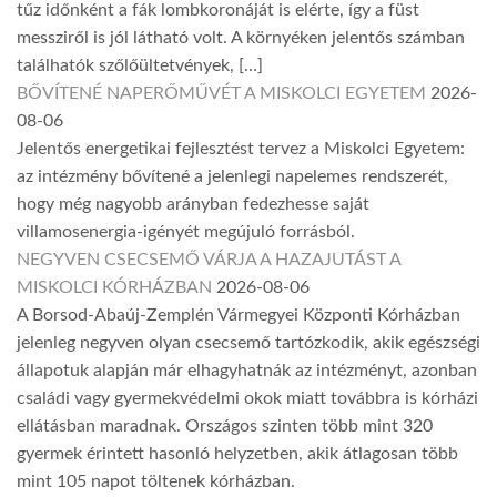
tűz időnként a fák lombkoronáját is elérte, így a füst
messziről is jól látható volt. A környéken jelentős számban
találhatók szőlőültetvények, […]
BŐVÍTENÉ NAPERŐMŰVÉT A MISKOLCI EGYETEM
2026-
08-06
Jelentős energetikai fejlesztést tervez a Miskolci Egyetem:
az intézmény bővítené a jelenlegi napelemes rendszerét,
hogy még nagyobb arányban fedezhesse saját
villamosenergia-igényét megújuló forrásból.
NEGYVEN CSECSEMŐ VÁRJA A HAZAJUTÁST A
MISKOLCI KÓRHÁZBAN
2026-08-06
A Borsod-Abaúj-Zemplén Vármegyei Központi Kórházban
jelenleg negyven olyan csecsemő tartózkodik, akik egészségi
állapotuk alapján már elhagyhatnák az intézményt, azonban
családi vagy gyermekvédelmi okok miatt továbbra is kórházi
ellátásban maradnak. Országos szinten több mint 320
gyermek érintett hasonló helyzetben, akik átlagosan több
mint 105 napot töltenek kórházban.