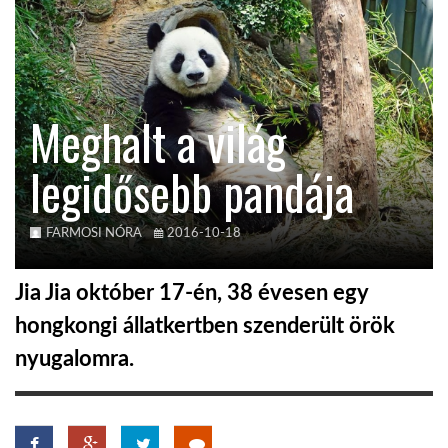
TROPICALMAGAZIN
GLOBOTV
Meghalt a világ
legidősebb pandája
AFRIKA TUDÁSTÁR
A NAP SZÉPE
FARMOSI NÓRA
2016-10-18
Jia Jia október 17-én, 38 évesen egy
LINKTR.EE
hongkongi állatkertben szenderült örök
nyugalomra.
GLOBOZSARU
DOBRAVERO.HU