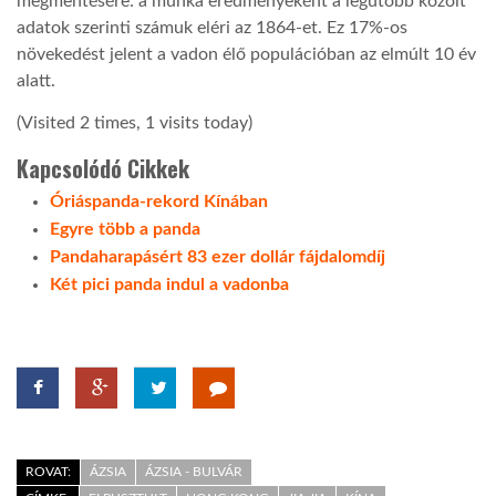
megmentésére: a munka eredményeként a legutóbb közölt
adatok szerinti számuk eléri az 1864-et. Ez 17%-os
növekedést jelent a vadon élő populációban az elmúlt 10 év
alatt.
(Visited 2 times, 1 visits today)
Kapcsolódó Cikkek
Óriáspanda-rekord Kínában
Egyre több a panda
Pandaharapásért 83 ezer dollár fájdalomdíj
Két pici panda indul a vadonba
ROVAT:
ÁZSIA
ÁZSIA - BULVÁR