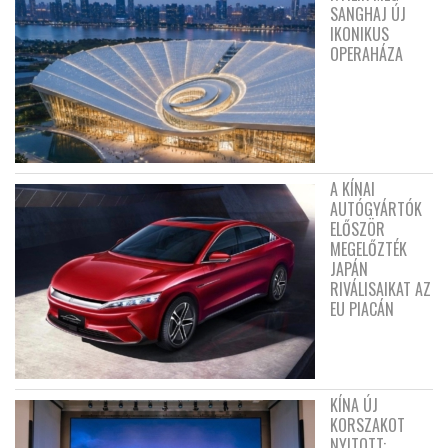
SANGHAJ ÚJ
IKONIKUS
OPERAHÁZA
A KÍNAI
AUTÓGYÁRTÓK
ELŐSZÖR
MEGELŐZTÉK
JAPÁN
RIVÁLISAIKAT AZ
EU PIACÁN
KÍNA ÚJ
KORSZAKOT
NYITOTT: