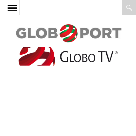
FŐOLDAL
AFRIKA
EURÓPA
ÁZSIA
ÉSZAK-AMERIKA
LATIN-AMERIKA