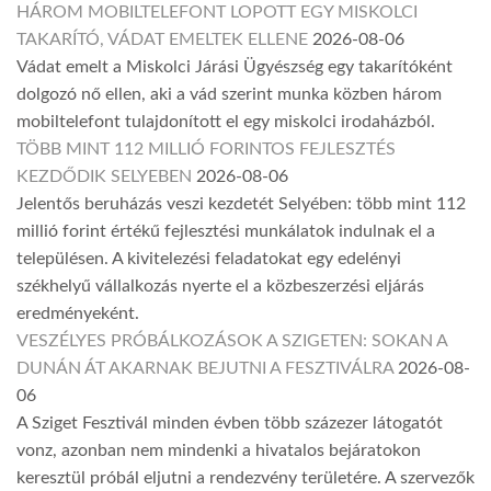
HÁROM MOBILTELEFONT LOPOTT EGY MISKOLCI
TAKARÍTÓ, VÁDAT EMELTEK ELLENE
2026-08-06
Vádat emelt a Miskolci Járási Ügyészség egy takarítóként
dolgozó nő ellen, aki a vád szerint munka közben három
mobiltelefont tulajdonított el egy miskolci irodaházból.
TÖBB MINT 112 MILLIÓ FORINTOS FEJLESZTÉS
KEZDŐDIK SELYEBEN
2026-08-06
Jelentős beruházás veszi kezdetét Selyében: több mint 112
millió forint értékű fejlesztési munkálatok indulnak el a
településen. A kivitelezési feladatokat egy edelényi
székhelyű vállalkozás nyerte el a közbeszerzési eljárás
eredményeként.
VESZÉLYES PRÓBÁLKOZÁSOK A SZIGETEN: SOKAN A
DUNÁN ÁT AKARNAK BEJUTNI A FESZTIVÁLRA
2026-08-
06
A Sziget Fesztivál minden évben több százezer látogatót
vonz, azonban nem mindenki a hivatalos bejáratokon
keresztül próbál eljutni a rendezvény területére. A szervezők