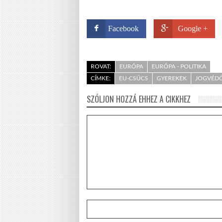
Facebook
Google +
ROVAT:
EURÓPA
EURÓPA - POLITIKA
CÍMKE:
EU-CSÚCS
GYEREKEK
JOGVÉD
SZÓLJON HOZZÁ EHHEZ A CIKKHEZ