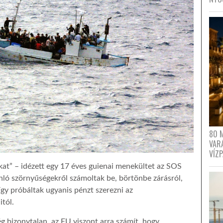
80 
VAR
VÍZ
ákat” – idézett egy 17 éves guienai menekültet az SOS
nló szörnyűségekről számoltak be, börtönbe zárásról,
így próbáltak ugyanis pénzt szerezni az
tól.
g bizonytalan, az EU viszont arra számít, hogy