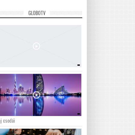
GLOBOTV
j csodái