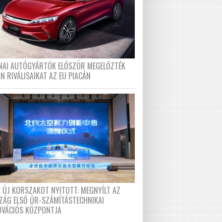
ÍNAI AUTÓGYÁRTÓK ELŐSZÖR MEGELŐZTÉK
N RIVÁLISAIKAT AZ EU PIACÁN
A ÚJ KORSZAKOT NYITOTT: MEGNYÍLT AZ
ZÁG ELSŐ ŰR-SZÁMÍTÁSTECHNIKAI
OVÁCIÓS KÖZPONTJA