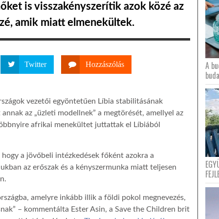
őket is visszakényszerítik azok közé az
é, amik miatt elmenekültek.
A bu
Twitter
Hozzászólás
buda
rszágok vezetői egyöntetűen Líbia stabilitásának
 annak az „üzleti modellnek” a megtörését, amellyel az
bbnyire afrikai menekültet juttattak el Líbiából
, hogy a jövőbeli intézkedések főként azokra a
EGY
jukban az erőszak és a kényszermunka miatt teljesen
FEJL
n.
rszágba, amelyre inkább illik a földi pokol megnevezés,
k” – kommentálta Ester Asin, a Save the Children brit