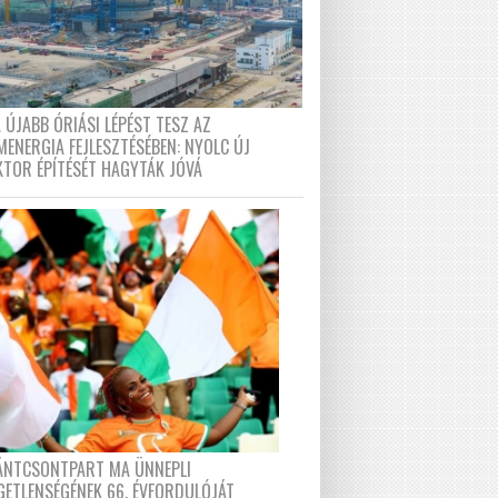
 ÚJABB ÓRIÁSI LÉPÉST TESZ AZ
MENERGIA FEJLESZTÉSÉBEN: NYOLC ÚJ
KTOR ÉPÍTÉSÉT HAGYTÁK JÓVÁ
FÁNTCSONTPART MA ÜNNEPLI
GETLENSÉGÉNEK 66. ÉVFORDULÓJÁT