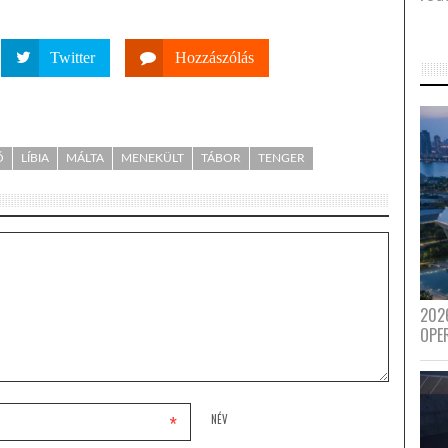
Twitter
Hozzászólás
Ő
LÍBIA
MÁLTA
MENEKÜLT
TÁBOR
TENGER
202
OPE
*
NÉV