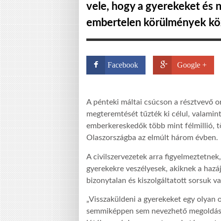
vele, hogy a gyerekeket és n
embertelen körülmények köz
Facebook
Google +
A pénteki máltai csúcson a résztvevő o
megteremtését tűzték ki célul, valamint
emberkereskedők több mint félmillió, tö
Olaszországba az elmúlt három évben.
A civilszervezetek arra figyelmeztetnek
gyerekekre veszélyesek, akiknek a hazá
bizonytalan és kiszolgáltatott sorsuk va
„Visszaküldeni a gyerekeket egy olyan o
semmiképpen sem nevezhető megoldásna