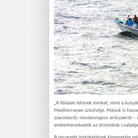
„A líbiaiak lelőnek minket, mint a kuty
Mediterranee szóvivője. Mások is haso
zsarolásról, mindennapos erőszakról – 
emberkereskedők az érintettek családjai
A tervezett intézkedések kimenetele mé