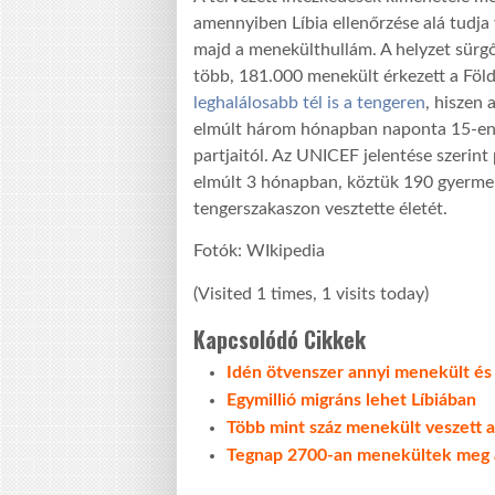
amennyiben Líbia ellenőrzése alá tudja 
majd a menekülthullám. A helyzet sürg
több, 181.000 menekült érkezett a Föl
leghalálosabb tél is a tengeren
, hiszen
elmúlt három hónapban naponta 15-en tű
partjaitól. Az UNICEF jelentése szerin
elmúlt 3 hónapban, köztük 190 gyermek.
tengerszakaszon vesztette életét.
Fotók: WIkipedia
(Visited 1 times, 1 visits today)
Kapcsolódó Cikkek
Idén ötvenszer annyi menekült és 
Egymillió migráns lehet Líbiában
Több mint száz menekült veszett a 
Tegnap 2700-an menekültek meg a