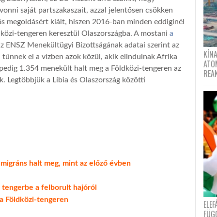
vonni saját partszakaszait, azzal jelentősen csökken
ős megoldásért kiált, hiszen 2016-ban minden eddiginél
dközi-tengeren keresztül Olaszországba. A mostani
a
 az ENSZ Menekültügyi Bizottságának adatai szerint az
KÍNA
nnek el a vízben azok közül, akik elindulnak Afrika
ATO
t pedig 1.354 menekült halt meg a Földközi-tengeren az
REA
 Legtöbbjük a Líbia és Olaszország közötti
migráns halt meg, mint az előző évben
tengerbe a felborult hajóról
 Földközi-tengeren
ELE
FÜG