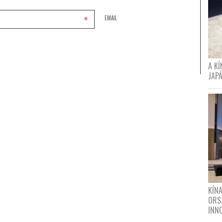
*
EMAIL
A K
JAPÁ
KÍN
ORS
INN