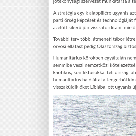
jótékonysági szervezet munkatársa a te
A stratégia egyik alappillére ugyanis azt
parti őrség képzését és technológiáját 
azelőtt sikerüljön visszafordítani, miel
További terv több, átmeneti tábor létre
orvosi ellátást pedig Olaszország biztos
Humanitárius körökben egyáltalán nem 
semmibe veszi nemzetközi kötelezettség
kaotikus, konfliktusokkal teli ország, 
humanitárius hajó által a tengerből ki
visszaküldik őket Líbiába, ott ugyanis 