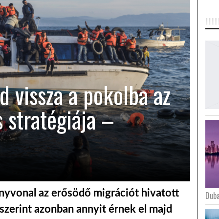
d vissza a pokolba az
 stratégiája –
ányvonal az erősödő migrációt hivatott
Duba
szerint azonban annyit érnek el majd