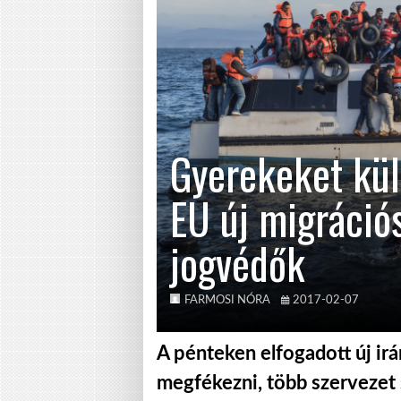
Gyerekeket kül
EU új migrációs
jogvédők
FARMOSI NÓRA
2017-02-07
A pénteken elfogadott új ir
megfékezni, több szervezet 