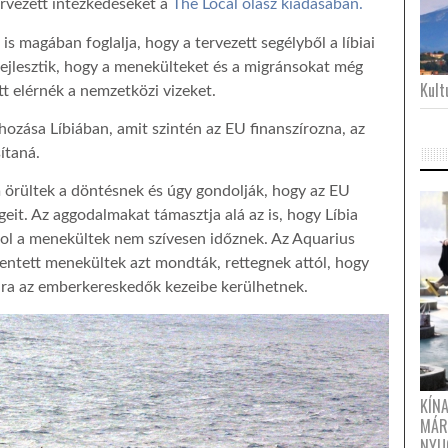
rvezett intézkedéseket a
The Local olasz kiadásában.
 is magában foglalja, hogy a tervezett segélyből a líbiai
fejlesztik, hogy a menekülteket és a migránsokat még
Kultu
őtt elérnék a nemzetközi vizeket.
hozása Líbiában, amit szintén az EU finanszírozna, az
ítaná.
örültek a döntésnek és úgy gondolják, hogy az EU
eit. Az aggodalmakat támasztja alá az is, hogy Líbia
ahol a menekültek nem szívesen időznek. Az Aquarius
mentett menekültek azt mondták, rettegnek attól, hogy
újra az emberkereskedők kezeibe kerülhetnek.
KÍN
MÁR
NYU