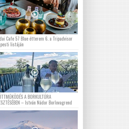
dai Cafe 57 Blue étterem 6. a Tripadvisor
pesti listáján
ÜTTMŰKÖDÉS A BORKULTÚRA
ESZTÉSÉBEN – István Nádor Borlovagrend