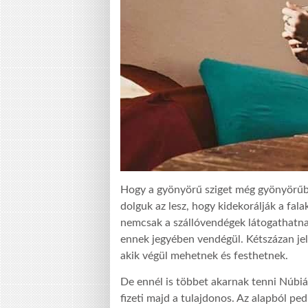
Hogy a gyönyörű sziget még gyönyörűbb
dolguk az lesz, hogy kidekorálják a fala
nemcsak a szállóvendégek látogathatna
ennek jegyében vendégül. Kétszázan jele
akik végül mehetnek és festhetnek.
De ennél is többet akarnak tenni Núbiá
fizeti majd a tulajdonos. Az alapból pe