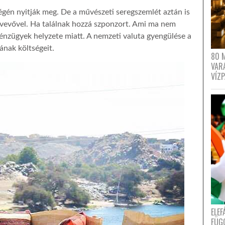
égén nyitják meg. De a művészeti seregszemlét aztán is
tvevővel. Ha találnak hozzá szponzort. Ami ma nem
nzügyek helyzete miatt. A nemzeti valuta gyengülése a
ának költségeit.
80 
VAR
VÍZ
ELE
FÜG