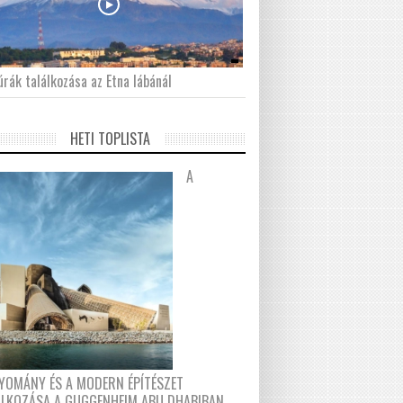
́rák találkozása az Etna lábánál
HETI TOPLISTA
A
YOMÁNY ÉS A MODERN ÉPÍTÉSZET
ÁLKOZÁSA A GUGGENHEIM ABU DHABIBAN