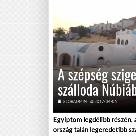
A szépség szig
szálloda Núbiá
GLOBADMIN
2017-04-06
Egyiptom legdélibb részén, a
ország talán legeredetibb sz