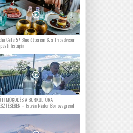
dai Cafe 57 Blue étterem 6. a Tripadvisor
pesti listáján
ÜTTMŰKÖDÉS A BORKULTÚRA
ESZTÉSÉBEN – István Nádor Borlovagrend