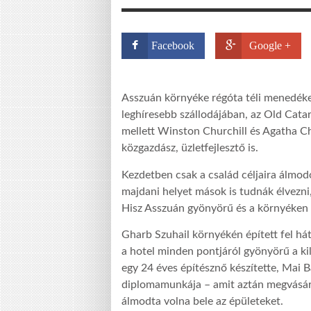
Facebook
Google +
Asszuán környéke régóta téli menedéke
leghíresebb szállodájában, az Old Cat
mellett Winston Churchill és Agatha Chr
közgazdász, üzletfejlesztő is.
Kezdetben csak a család céljaira álmodo
majdani helyet mások is tudnák élvezn
Hisz Asszuán gyönyörű és a környéken is
Gharb Szuhail környékén épített fel hát 
a hotel minden pontjáról gyönyörű a kil
egy 24 éves építésznő készítette, Mai B
diplomamunkája – amit aztán megvásárol
álmodta volna bele az épületeket.