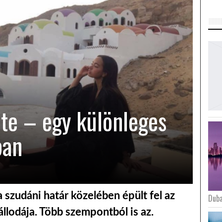
ete – egy különleges
ban
 szudáni határ közelében épült fel az
Duba
állodája. Több szempontból is az.