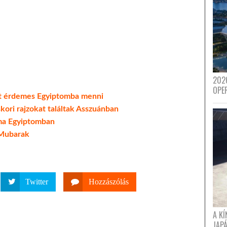
202
OPE
rt érdemes Egyiptomba menni
skori rajzokat találtak Asszuánban
áma Egyiptomban
 Mubarak
Twitter
Hozzászólás
A K
JAPÁ