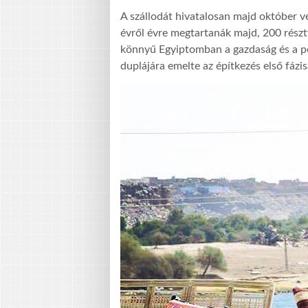
A szállodát hivatalosan majd október v
évről évre megtartanák majd, 200 rész
könnyű Egyiptomban a gazdaság és a pé
duplájára emelte az építkezés első fázis