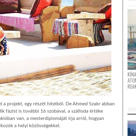
KÍNA
ATO
REA
el a projekt, egy részét hitelből. De Ahmed Szakr abban
ik fázist is további 16 szobával, a szálloda értéke
ióban van, a mesterdiplomáját írja arról, hogyan
lkozók a helyi közösségekkel.