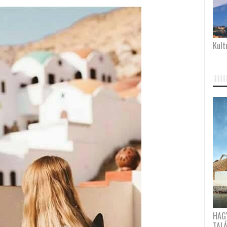
Kultu
HAG
TAL