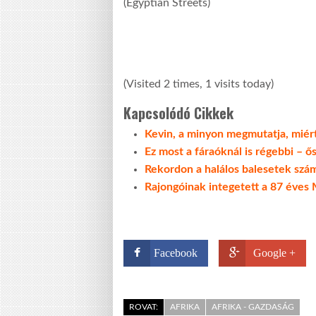
(Egyptian Streets)
(Visited 2 times, 1 visits today)
Kapcsolódó Cikkek
Kevin, a minyon megmutatja, mié
Ez most a fáraóknál is régebbi – ő
Rekordon a halálos balesetek sz
Rajongóinak integetett a 87 éves
Facebook
Google +
ROVAT:
AFRIKA
AFRIKA - GAZDASÁG