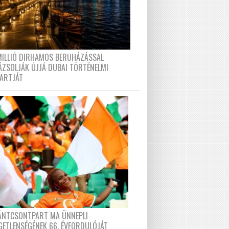
MILLIÓ DIRHAMOS BERUHÁZÁSSAL
ÁZSOLJÁK ÚJJÁ DUBAI TÖRTÉNELMI
PARTJÁT
FÁNTCSONTPART MA ÜNNEPLI
GETLENSÉGÉNEK 66. ÉVFORDULÓJÁT