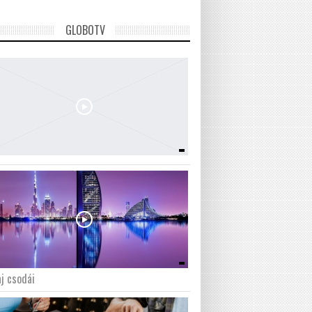
GLOBOTV
j csodái