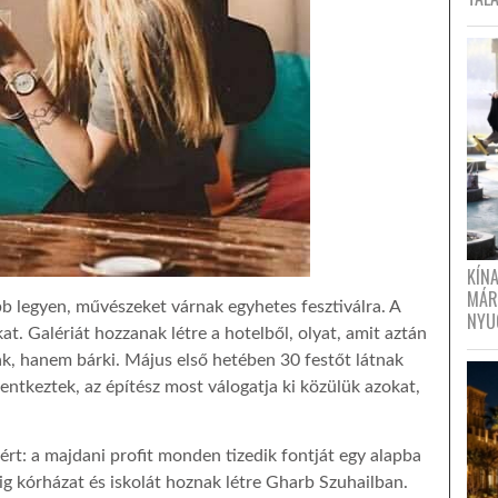
KÍN
MÁR
 legyen, művészeket várnak egyhetes fesztiválra. A
NYU
kat. Galériát hozzanak létre a hotelből, olyat, amit aztán
k, hanem bárki. Május első hetében 30 festőt látnak
ntkeztek, az építész most válogatja ki közülük azokat,
ért: a majdani profit monden tizedik fontját egy alapba
dig kórházat és iskolát hoznak létre Gharb Szuhailban.