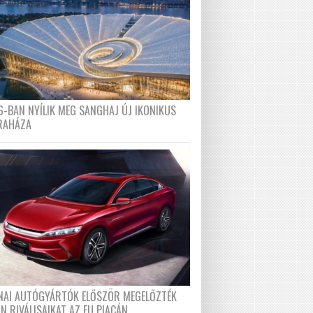
6-BAN NYÍLIK MEG SANGHAJ ÚJ IKONIKUS
RAHÁZA
ÍNAI AUTÓGYÁRTÓK ELŐSZÖR MEGELŐZTÉK
N RIVÁLISAIKAT AZ EU PIACÁN