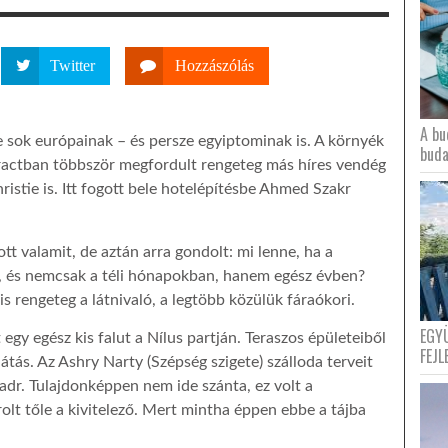
Twitter
Hozzászólás
A bu
 sok európainak – és persze egyiptominak is. A környék
buda
aractban többször megfordult rengeteg más híres vendég
istie is. Itt fogott bele hotelépítésbe Ahmed Szakr
tt valamit, de aztán arra gondolt: mi lenne, ha a
i, és nemcsak a téli hónapokban, hanem egész évben?
 rengeteg a látnivaló, a legtöbb közülük fáraókori.
EGY
egy egész kis falut a Nílus partján. Teraszos épületeiből
FEJL
átás. Az Ashry Narty (Szépség szigete) szálloda terveit
adr. Tulajdonképpen nem ide szánta, ez volt a
t tőle a kivitelező. Mert mintha éppen ebbe a tájba