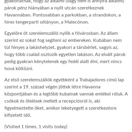
gyakorlatnak, hogy az alkalmi (vagy nem is annyira alkalmi)
párok pénz hiányában a nyílt utcán szeretkeznek
LATIMO.HU
Havannában. Pontosabban a parkokban, a strandokon, a
híres tengerparti sétányon, a Malecónon.
GLOBOBOOK
Egyelőre öt szerelemszálló nyílik a fővárosban. Az állam
szerint ez sokat fog segíteni az embereken. Kubában nem
túl fényes a lakáshelyzet, gyakori a társbérlet, vagyis az,
hogy több család osztozik egyetlen lakáson. Az elvált párok
pedig gyakran kénytelenek egy fedél alatt élni, mert nincs
hová költözni.
Az első szerelemszállók egyébként a Trabajadores című lap
szerint a 19. század végén jöttek létre Havanna
központjában és a legtöbb kubainak vannak emlékei róluk. A
csókok és ölelések mellett a recepciósról is, aki
figyelmeztette őket, amikor leketyegett a szeretkezésre
kifizetett idő.
(Visited 1 times, 1 visits today)