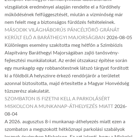
vizsgálatok eredményei alapján rendelte el a fürdőhely
működésének felfüggesztését, miután a vízminőség már
nem felelt meg a biztonságos fürdőzés feltételeinek.
MÁSODIK VILÁGHÁBORÚS PÁNCÉLTÖRŐ GRÁNÁT
KERÜLT ELŐ A BARÁTHEGYI MAJORSÁGBAN
2026-08-05
Különleges esemény szakította meg hétfőn a Szimbiózis
Alapítvány Baráthegyi Majorságában zajló tanösvény-
fejlesztési munkálatokat. Az erdei útszakasz építése során
egy munkagép egy robbanótestnek látszó tárgyat fordított
ki a földből.A helyszínre érkező rendőrjárőr a területet
azonnal biztosította, majd értesítette a Magyar Honvédség
tűzszerész alakulatát.
SZOMBATON IS FIZETNI KELL A PARKOLÁSÉRT
MISKOLCON A MUNKANAP-ÁTHELYEZÉS MIATT
2026-
08-04
A 2026. augusztus 8-i munkanap-áthelyezés miatt ezen a
szombaton a megszokott hétköznapi parkolási szabályok
lesznek érvényben Miskolcon. Ez azt jelenti, hogy a Miskolci