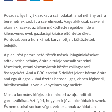
TROPICALMAGAZIN
Posadas. Így hívják azokat a szállodákat, ahol néhány órára
bérelhetnek szobát a szerelmesek. Vagy akik csak szexelni
GLOBOTV
akarnak. Ezeket az állam működtette régebben, de a
kilencvenes évek gazdasági krízise eltűntette őket.
Pontosabban a hurrikánok kárvallottjait költöztették
AFRIKA TUDÁSTÁR
beléjük.
A piaci rést persze betöltötték mások. Magánlakásokat
A NAP SZÉPE
adtak bérbe néhány órára a tulajdonosaik szerelmi
fészeknek, ottani viszonylatok között csillagászati
összegekért. Ami a BBC szerint 5 dollárt jelent három órára,
LINKTR.EE
ami egy átlagos kubai fizetés hatoda. Igaz, ebben légkondi,
hűtőhasználat is van a kényelmes ágy mellett.
GLOBOZSARU
Most a kormány kifejezetten hirdeti az újraindított
garniszállókat. Azt ígéri, hogy ezek jóval olcsóbbak lesznek.
És nem utolsó sorban véget vetnek annak az áldatlan
DOBRAVERO.HU