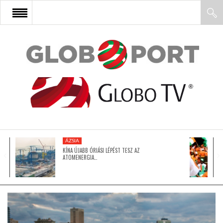
FŐOLDAL
AFRIKA
EURÓPA
ÁZSIA
ÁZSIA
KÍNA ÚJABB ÓRIÁSI LÉPÉST TESZ AZ
ATOMENERGIA…
ÉSZAK-AMERIKA
LATIN-AMERIKA