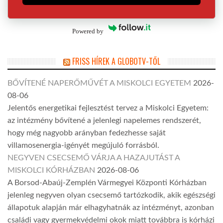
Powered by
FRISS HÍREK A GLOBOTV-TŐL
BŐVÍTENÉ NAPERŐMŰVÉT A MISKOLCI EGYETEM
2026-
08-06
Jelentős energetikai fejlesztést tervez a Miskolci Egyetem:
az intézmény bővítené a jelenlegi napelemes rendszerét,
hogy még nagyobb arányban fedezhesse saját
villamosenergia-igényét megújuló forrásból.
NEGYVEN CSECSEMŐ VÁRJA A HAZAJUTÁST A
MISKOLCI KÓRHÁZBAN
2026-08-06
A Borsod-Abaúj-Zemplén Vármegyei Központi Kórházban
jelenleg negyven olyan csecsemő tartózkodik, akik egészségi
állapotuk alapján már elhagyhatnák az intézményt, azonban
családi vagy gyermekvédelmi okok miatt továbbra is kórházi