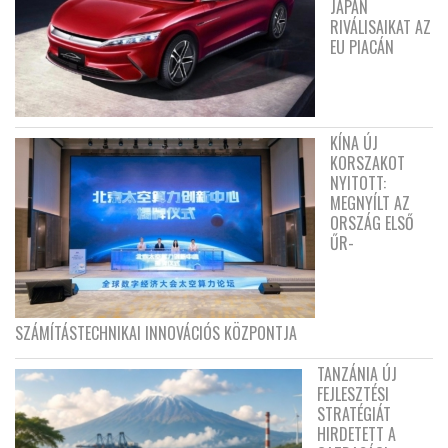
JAPÁN
RIVÁLISAIKAT AZ
EU PIACÁN
KÍNA ÚJ
KORSZAKOT
NYITOTT:
MEGNYÍLT AZ
ORSZÁG ELSŐ
ŰR-
SZÁMÍTÁSTECHNIKAI INNOVÁCIÓS KÖZPONTJA
TANZÁNIA ÚJ
FEJLESZTÉSI
STRATÉGIÁT
HIRDETETT A