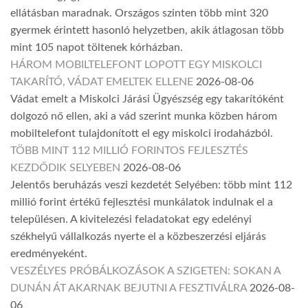
ellátásban maradnak. Országos szinten több mint 320
gyermek érintett hasonló helyzetben, akik átlagosan több
mint 105 napot töltenek kórházban.
HÁROM MOBILTELEFONT LOPOTT EGY MISKOLCI
TAKARÍTÓ, VÁDAT EMELTEK ELLENE
2026-08-06
Vádat emelt a Miskolci Járási Ügyészség egy takarítóként
dolgozó nő ellen, aki a vád szerint munka közben három
mobiltelefont tulajdonított el egy miskolci irodaházból.
TÖBB MINT 112 MILLIÓ FORINTOS FEJLESZTÉS
KEZDŐDIK SELYEBEN
2026-08-06
Jelentős beruházás veszi kezdetét Selyében: több mint 112
millió forint értékű fejlesztési munkálatok indulnak el a
településen. A kivitelezési feladatokat egy edelényi
székhelyű vállalkozás nyerte el a közbeszerzési eljárás
eredményeként.
VESZÉLYES PRÓBÁLKOZÁSOK A SZIGETEN: SOKAN A
DUNÁN ÁT AKARNAK BEJUTNI A FESZTIVÁLRA
2026-08-
06