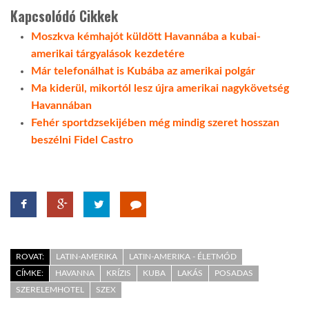
Kapcsolódó Cikkek
Moszkva kémhajót küldött Havannába a kubai-
amerikai tárgyalások kezdetére
Már telefonálhat is Kubába az amerikai polgár
Ma kiderül, mikortól lesz újra amerikai nagykövetség
Havannában
Fehér sportdzsekijében még mindig szeret hosszan
beszélni Fidel Castro
ROVAT:
LATIN-AMERIKA
LATIN-AMERIKA - ÉLETMÓD
CÍMKE:
HAVANNA
KRÍZIS
KUBA
LAKÁS
POSADAS
SZERELEMHOTEL
SZEX