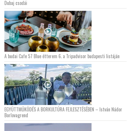
Dubaj csodái
A budai Cafe 57 Blue étterem 6. a Tripadvisor budapesti listáján
EGYÜTTMŰKÖDÉS A BORKULTÚRA FEJLESZTÉSÉBEN – István Nádor
Borlovagrend