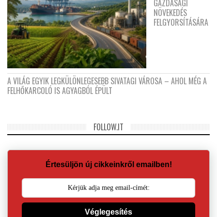
GAZDASÁGI
NÖVEKEDÉS
FELGYORSÍTÁSÁRA
A VILÁG EGYIK LEGKÜLÖNLEGESEBB SIVATAGI VÁROSA – AHOL MÉG A
FELHŐKARCOLÓ IS AGYAGBÓL ÉPÜLT
FOLLOW.IT
Értesüljön új cikkeinkről emailben!
Véglegesítés