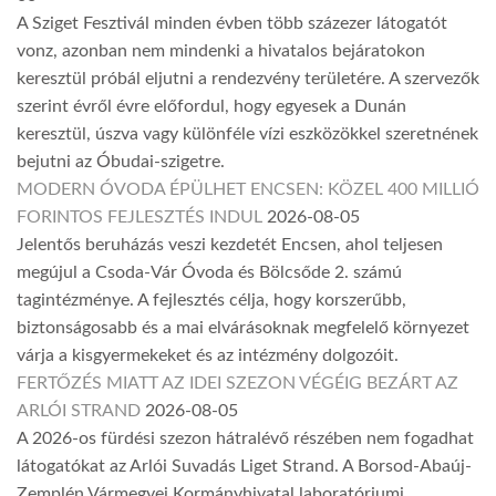
A Sziget Fesztivál minden évben több százezer látogatót
vonz, azonban nem mindenki a hivatalos bejáratokon
keresztül próbál eljutni a rendezvény területére. A szervezők
szerint évről évre előfordul, hogy egyesek a Dunán
keresztül, úszva vagy különféle vízi eszközökkel szeretnének
bejutni az Óbudai-szigetre.
MODERN ÓVODA ÉPÜLHET ENCSEN: KÖZEL 400 MILLIÓ
FORINTOS FEJLESZTÉS INDUL
2026-08-05
Jelentős beruházás veszi kezdetét Encsen, ahol teljesen
megújul a Csoda-Vár Óvoda és Bölcsőde 2. számú
tagintézménye. A fejlesztés célja, hogy korszerűbb,
biztonságosabb és a mai elvárásoknak megfelelő környezet
várja a kisgyermekeket és az intézmény dolgozóit.
FERTŐZÉS MIATT AZ IDEI SZEZON VÉGÉIG BEZÁRT AZ
ARLÓI STRAND
2026-08-05
A 2026-os fürdési szezon hátralévő részében nem fogadhat
látogatókat az Arlói Suvadás Liget Strand. A Borsod-Abaúj-
Zemplén Vármegyei Kormányhivatal laboratóriumi