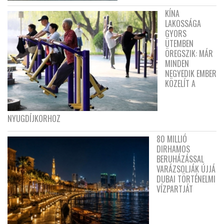
KÍNA
LAKOSSÁGA
GYORS
ÜTEMBEN
ÖREGSZIK: MÁR
MINDEN
NEGYEDIK EMBER
KÖZELÍT A
NYUGDÍJKORHOZ
80 MILLIÓ
DIRHAMOS
BERUHÁZÁSSAL
VARÁZSOLJÁK ÚJJÁ
DUBAI TÖRTÉNELMI
VÍZPARTJÁT