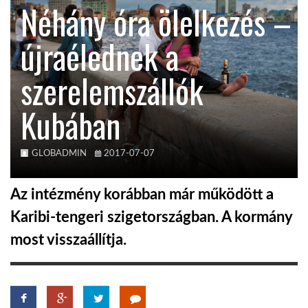
Néhány óra ölelkezés –
KÖZEL-KELET
újraélednek a
szerelemszállók
AUSZTRÁLIA
Kubában
A VILÁG ITTHON
GLOBADMIN
2017-07-07
MÉDIA
Az intézmény korábban már működött a
Karibi-tengeri szigetországban. A kormány
most visszaállítja.
GLOBOTV BP
HÍR3D