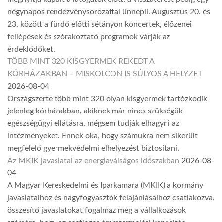
négynapos rendezvénysorozattal ünnepli. Augusztus 20. és
23. között a fürdő előtti sétányon koncertek, élőzenei
fellépések és szórakoztató programok várják az
érdeklődőket.
TÖBB MINT 320 KISGYERMEK REKEDT A
KÓRHÁZAKBAN – MISKOLCON IS SÚLYOS A HELYZET
2026-08-04
Országszerte több mint 320 olyan kisgyermek tartózkodik
jelenleg kórházakban, akiknek már nincs szükségük
egészségügyi ellátásra, mégsem tudják elhagyni az
intézményeket. Ennek oka, hogy számukra nem sikerült
megfelelő gyermekvédelmi elhelyezést biztosítani.
Az MKIK javaslatai az energiaválságos időszakban
2026-08-
04
A Magyar Kereskedelmi és Iparkamara (MKIK) a kormány
javaslataihoz és nagyfogyasztók felajánlásaihoz csatlakozva,
összesítő javaslatokat fogalmaz meg a vállalkozások