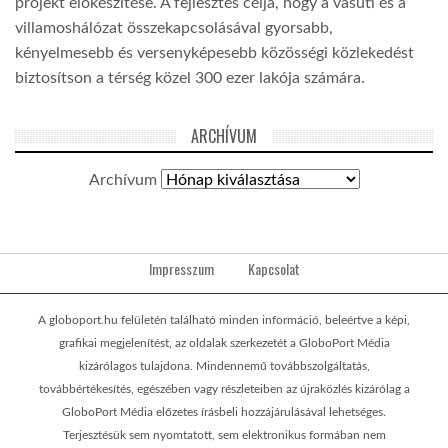
projekt előkészítése. A fejlesztés célja, hogy a vasúti és a
villamoshálózat összekapcsolásával gyorsabb,
kényelmesebb és versenyképesebb közösségi közlekedést
biztosítson a térség közel 300 ezer lakója számára.
ARCHÍVUM
Archívum
Impresszum
Kapcsolat
A globoport.hu felületén található minden információ, beleértve a képi,
grafikai megjelenítést, az oldalak szerkezetét a GloboPort Média
kizárólagos tulajdona. Mindennemű továbbszolgáltatás,
továbbértékesítés, egészében vagy részleteiben az újraközlés kizárólag a
GloboPort Média előzetes írásbeli hozzájárulásával lehetséges.
Terjesztésük sem nyomtatott, sem elektronikus formában nem