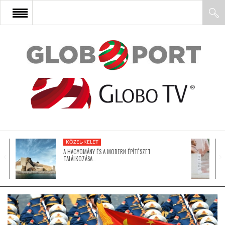
FŐOLDAL
AFRIKA
EURÓPA
KÖZEL-KELET
ÁZSIA
A HAGYOMÁNY ÉS A MODERN ÉPÍTÉSZET
TALÁLKOZÁSA…
ÉSZAK-AMERIKA
LATIN-AMERIKA