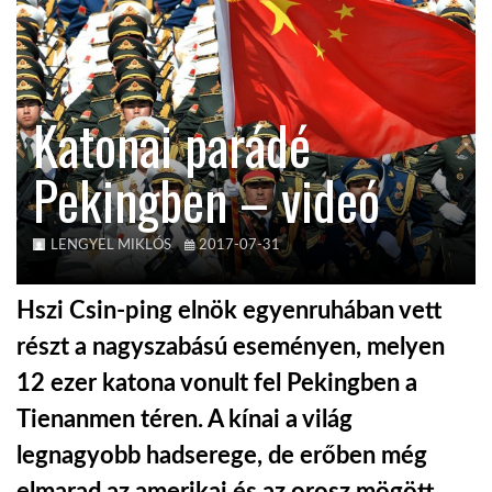
KÖZEL-KELET
Katonai parádé
AUSZTRÁLIA
Pekingben – videó
A VILÁG ITTHON
LENGYEL MIKLÓS
2017-07-31
MÉDIA
Hszi Csin-ping elnök egyenruhában vett
részt a nagyszabású eseményen, melyen
12 ezer katona vonult fel Pekingben a
GLOBOTV BP
Tienanmen téren. A kínai a világ
legnagyobb hadserege, de erőben még
HÍR3D