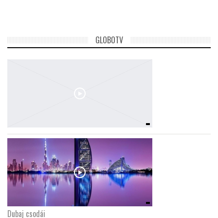
GLOBOTV
Dubaj csodái