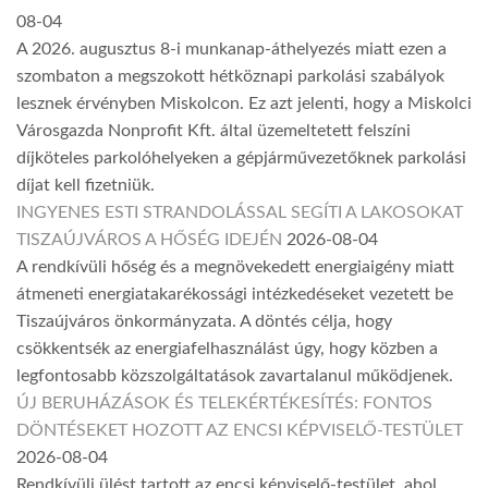
08-04
A 2026. augusztus 8-i munkanap-áthelyezés miatt ezen a
szombaton a megszokott hétköznapi parkolási szabályok
lesznek érvényben Miskolcon. Ez azt jelenti, hogy a Miskolci
Városgazda Nonprofit Kft. által üzemeltetett felszíni
díjköteles parkolóhelyeken a gépjárművezetőknek parkolási
díjat kell fizetniük.
INGYENES ESTI STRANDOLÁSSAL SEGÍTI A LAKOSOKAT
TISZAÚJVÁROS A HŐSÉG IDEJÉN
2026-08-04
A rendkívüli hőség és a megnövekedett energiaigény miatt
átmeneti energiatakarékossági intézkedéseket vezetett be
Tiszaújváros önkormányzata. A döntés célja, hogy
csökkentsék az energiafelhasználást úgy, hogy közben a
legfontosabb közszolgáltatások zavartalanul működjenek.
ÚJ BERUHÁZÁSOK ÉS TELEKÉRTÉKESÍTÉS: FONTOS
DÖNTÉSEKET HOZOTT AZ ENCSI KÉPVISELŐ-TESTÜLET
2026-08-04
Rendkívüli ülést tartott az encsi képviselő-testület, ahol