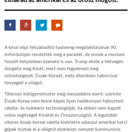
elmarad az amerikai és az orosz mögött.
TROPICALMAGAZIN
GLOBOTV
A kínai népi felszabaditó hadsereg megalakításának 90.
AFRIKA TUDÁSTÁR
évfordulóján rendezték meg a parádét, de ennek a mostani
feszült helyzetben üzenete is van. Trump elnök a hétvégén
dorgálta meg Kínát, mert nem fegyelmezi meg
A NAP SZÉPE
szövetségesét, Észak-Koreát, mely állandóan háborúval
fenyegeti a világot.
LINKTR.EE
Tillerson külügyminiszter még messzebbre ment: szerinte
Észak-Korea nem lenne képes ilyen hatékonyan fejleszteni
GLOBOZSARU
rakéta- és nukleáris technológiáját, ha ebben nem kapott
volna segítséget Kínától és Oroszországtól. A legutóbbi
sikeres észak-koreai rakéta kísérletre válaszul amerikai harci
DOBRAVERO.HU
gépek húztak el a világtól elzárkózó nemzeti kommunista