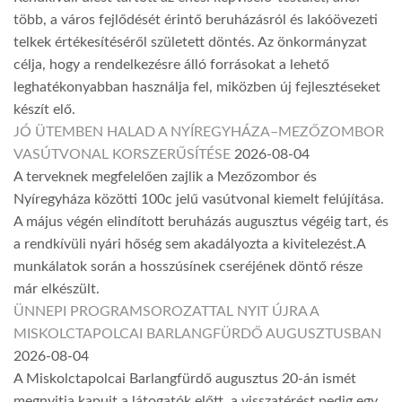
több, a város fejlődését érintő beruházásról és lakóövezeti
telkek értékesítéséről született döntés. Az önkormányzat
célja, hogy a rendelkezésre álló forrásokat a lehető
leghatékonyabban használja fel, miközben új fejlesztéseket
készít elő.
JÓ ÜTEMBEN HALAD A NYÍREGYHÁZA–MEZŐZOMBOR
VASÚTVONAL KORSZERŰSÍTÉSE
2026-08-04
A terveknek megfelelően zajlik a Mezőzombor és
Nyíregyháza közötti 100c jelű vasútvonal kiemelt felújítása.
A május végén elindított beruházás augusztus végéig tart, és
a rendkívüli nyári hőség sem akadályozta a kivitelezést.A
munkálatok során a hosszúsínek cseréjének döntő része
már elkészült.
ÜNNEPI PROGRAMSOROZATTAL NYIT ÚJRA A
MISKOLCTAPOLCAI BARLANGFÜRDŐ AUGUSZTUSBAN
2026-08-04
A Miskolctapolcai Barlangfürdő augusztus 20-án ismét
megnyitja kapuit a látogatók előtt, a visszatérést pedig egy