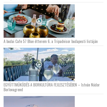
A budai Cafe 57 Blue étterem 6. a Tripadvisor budapesti listáján
EGYÜTTMŰKÖDÉS A BORKULTÚRA FEJLESZTÉSÉBEN – István Nádor
Borlovagrend