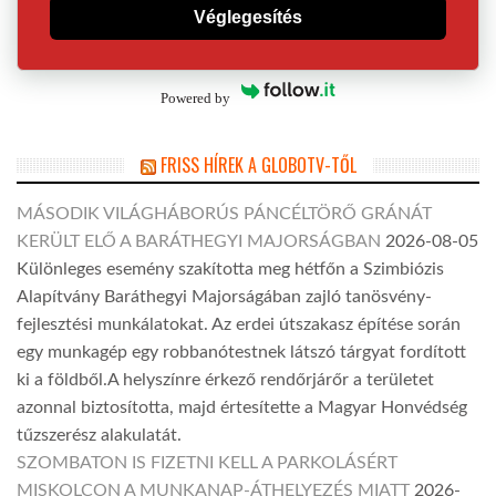
Véglegesítés
Powered by
FRISS HÍREK A GLOBOTV-TŐL
MÁSODIK VILÁGHÁBORÚS PÁNCÉLTÖRŐ GRÁNÁT
KERÜLT ELŐ A BARÁTHEGYI MAJORSÁGBAN
2026-08-05
Különleges esemény szakította meg hétfőn a Szimbiózis
Alapítvány Baráthegyi Majorságában zajló tanösvény-
fejlesztési munkálatokat. Az erdei útszakasz építése során
egy munkagép egy robbanótestnek látszó tárgyat fordított
ki a földből.A helyszínre érkező rendőrjárőr a területet
azonnal biztosította, majd értesítette a Magyar Honvédség
tűzszerész alakulatát.
SZOMBATON IS FIZETNI KELL A PARKOLÁSÉRT
MISKOLCON A MUNKANAP-ÁTHELYEZÉS MIATT
2026-