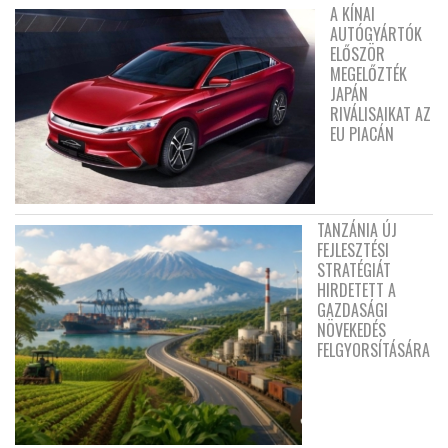
A KÍNAI
AUTÓGYÁRTÓK
ELŐSZÖR
MEGELŐZTÉK
JAPÁN
RIVÁLISAIKAT AZ
EU PIACÁN
TANZÁNIA ÚJ
FEJLESZTÉSI
STRATÉGIÁT
HIRDETETT A
GAZDASÁGI
NÖVEKEDÉS
FELGYORSÍTÁSÁRA