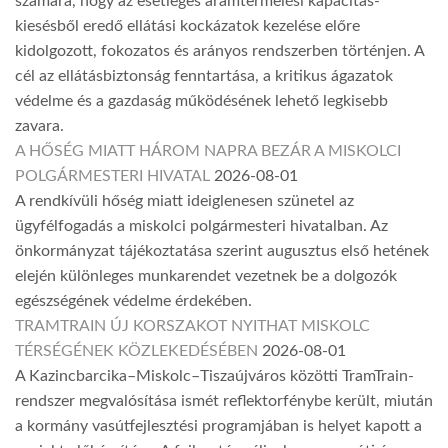
számára, hogy az esetleges áramtermelési kapacitás-
kiesésből eredő ellátási kockázatok kezelése előre
kidolgozott, fokozatos és arányos rendszerben történjen. A
cél az ellátásbiztonság fenntartása, a kritikus ágazatok
védelme és a gazdaság működésének lehető legkisebb
zavara.
A HŐSÉG MIATT HÁROM NAPRA BEZÁR A MISKOLCI
POLGÁRMESTERI HIVATAL
2026-08-01
A rendkívüli hőség miatt ideiglenesen szünetel az
ügyfélfogadás a miskolci polgármesteri hivatalban. Az
önkormányzat tájékoztatása szerint augusztus első hetének
elején különleges munkarendet vezetnek be a dolgozók
egészségének védelme érdekében.
TRAMTRAIN ÚJ KORSZAKOT NYITHAT MISKOLC
TÉRSÉGÉNEK KÖZLEKEDÉSÉBEN
2026-08-01
A Kazincbarcika–Miskolc–Tiszaújváros közötti TramTrain-
rendszer megvalósítása ismét reflektorfénybe került, miután
a kormány vasútfejlesztési programjában is helyet kapott a