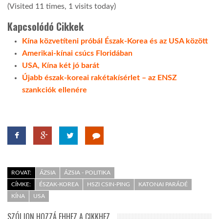
(Visited 11 times, 1 visits today)
Kapcsolódó Cikkek
Kína közvetíteni próbál Észak-Korea és az USA között
Amerikai-kínai csúcs Floridában
USA, Kína két jó barát
Újabb észak-koreai rakétakísérlet – az ENSZ
szankciók ellenére
ROVAT:
ÁZSIA
ÁZSIA - POLITIKA
CÍMKE:
ÉSZAK-KOREA
HSZI CSIN-PING
KATONAI PARÁDÉ
KÍNA
USA
SZÓLJON HOZZÁ EHHEZ A CIKKHEZ