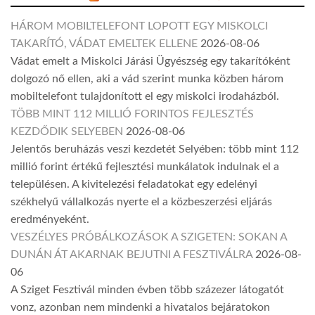
HÁROM MOBILTELEFONT LOPOTT EGY MISKOLCI
TAKARÍTÓ, VÁDAT EMELTEK ELLENE
2026-08-06
Vádat emelt a Miskolci Járási Ügyészség egy takarítóként
dolgozó nő ellen, aki a vád szerint munka közben három
mobiltelefont tulajdonított el egy miskolci irodaházból.
TÖBB MINT 112 MILLIÓ FORINTOS FEJLESZTÉS
KEZDŐDIK SELYEBEN
2026-08-06
Jelentős beruházás veszi kezdetét Selyében: több mint 112
millió forint értékű fejlesztési munkálatok indulnak el a
településen. A kivitelezési feladatokat egy edelényi
székhelyű vállalkozás nyerte el a közbeszerzési eljárás
eredményeként.
VESZÉLYES PRÓBÁLKOZÁSOK A SZIGETEN: SOKAN A
DUNÁN ÁT AKARNAK BEJUTNI A FESZTIVÁLRA
2026-08-
06
A Sziget Fesztivál minden évben több százezer látogatót
vonz, azonban nem mindenki a hivatalos bejáratokon