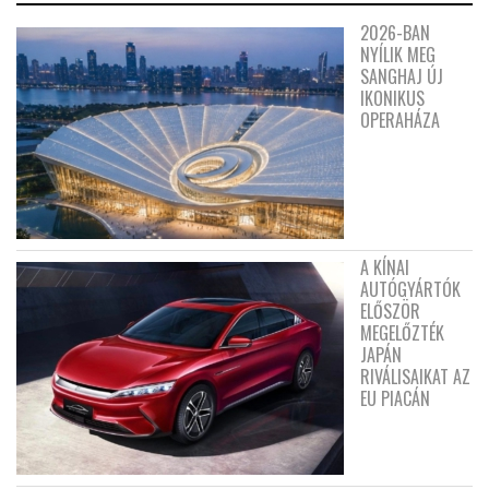
2026-BAN
NYÍLIK MEG
SANGHAJ ÚJ
IKONIKUS
OPERAHÁZA
A KÍNAI
AUTÓGYÁRTÓK
ELŐSZÖR
MEGELŐZTÉK
JAPÁN
RIVÁLISAIKAT AZ
EU PIACÁN