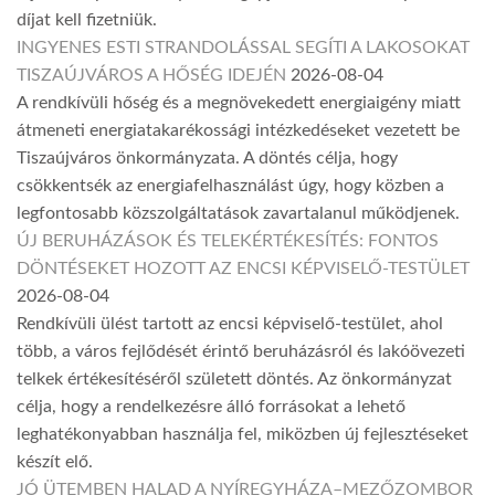
díjat kell fizetniük.
INGYENES ESTI STRANDOLÁSSAL SEGÍTI A LAKOSOKAT
TISZAÚJVÁROS A HŐSÉG IDEJÉN
2026-08-04
A rendkívüli hőség és a megnövekedett energiaigény miatt
átmeneti energiatakarékossági intézkedéseket vezetett be
Tiszaújváros önkormányzata. A döntés célja, hogy
csökkentsék az energiafelhasználást úgy, hogy közben a
legfontosabb közszolgáltatások zavartalanul működjenek.
ÚJ BERUHÁZÁSOK ÉS TELEKÉRTÉKESÍTÉS: FONTOS
DÖNTÉSEKET HOZOTT AZ ENCSI KÉPVISELŐ-TESTÜLET
2026-08-04
Rendkívüli ülést tartott az encsi képviselő-testület, ahol
több, a város fejlődését érintő beruházásról és lakóövezeti
telkek értékesítéséről született döntés. Az önkormányzat
célja, hogy a rendelkezésre álló forrásokat a lehető
leghatékonyabban használja fel, miközben új fejlesztéseket
készít elő.
JÓ ÜTEMBEN HALAD A NYÍREGYHÁZA–MEZŐZOMBOR