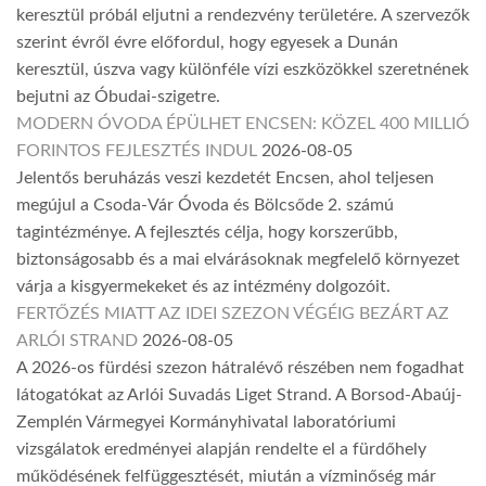
keresztül próbál eljutni a rendezvény területére. A szervezők
szerint évről évre előfordul, hogy egyesek a Dunán
keresztül, úszva vagy különféle vízi eszközökkel szeretnének
bejutni az Óbudai-szigetre.
MODERN ÓVODA ÉPÜLHET ENCSEN: KÖZEL 400 MILLIÓ
FORINTOS FEJLESZTÉS INDUL
2026-08-05
Jelentős beruházás veszi kezdetét Encsen, ahol teljesen
megújul a Csoda-Vár Óvoda és Bölcsőde 2. számú
tagintézménye. A fejlesztés célja, hogy korszerűbb,
biztonságosabb és a mai elvárásoknak megfelelő környezet
várja a kisgyermekeket és az intézmény dolgozóit.
FERTŐZÉS MIATT AZ IDEI SZEZON VÉGÉIG BEZÁRT AZ
ARLÓI STRAND
2026-08-05
A 2026-os fürdési szezon hátralévő részében nem fogadhat
látogatókat az Arlói Suvadás Liget Strand. A Borsod-Abaúj-
Zemplén Vármegyei Kormányhivatal laboratóriumi
vizsgálatok eredményei alapján rendelte el a fürdőhely
működésének felfüggesztését, miután a vízminőség már