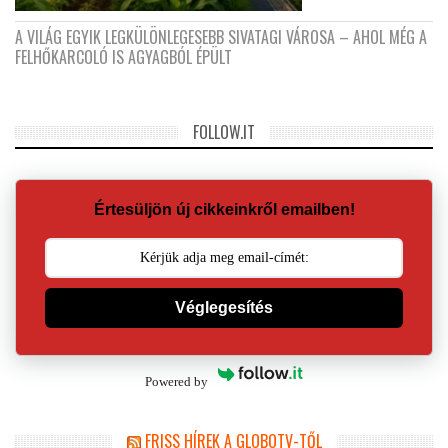
A VILÁG EGYIK LEGKÜLÖNLEGESEBB SIVATAGI VÁROSA – AHOL MÉG A
FELHŐKARCOLÓ IS AGYAGBÓL ÉPÜLT
FOLLOW.IT
Értesüljön új cikkeinkről emailben!
Véglegesítés
Powered by
FRISS HÍREK A GLOBOTV-TŐL