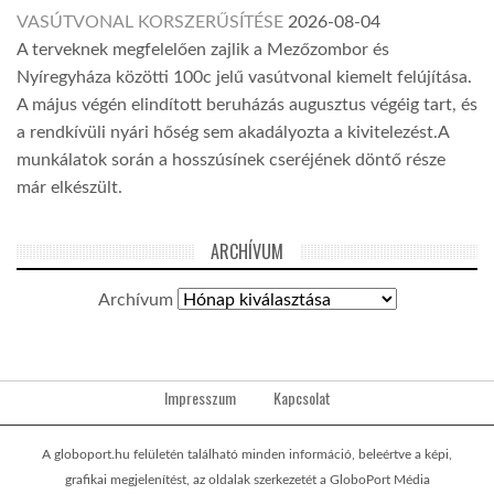
VASÚTVONAL KORSZERŰSÍTÉSE
2026-08-04
A terveknek megfelelően zajlik a Mezőzombor és
Nyíregyháza közötti 100c jelű vasútvonal kiemelt felújítása.
A május végén elindított beruházás augusztus végéig tart, és
a rendkívüli nyári hőség sem akadályozta a kivitelezést.A
munkálatok során a hosszúsínek cseréjének döntő része
már elkészült.
ARCHÍVUM
Archívum
Impresszum
Kapcsolat
A globoport.hu felületén található minden információ, beleértve a képi,
grafikai megjelenítést, az oldalak szerkezetét a GloboPort Média