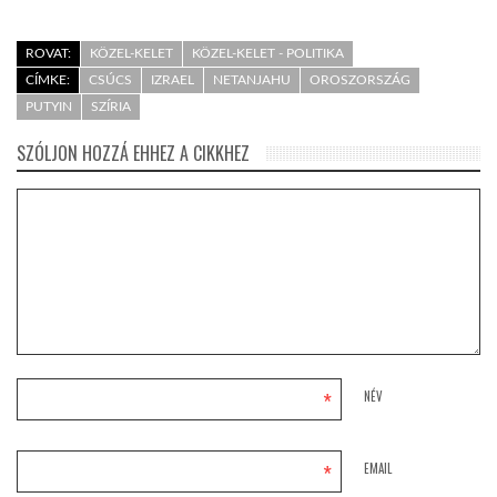
ROVAT:
KÖZEL-KELET
KÖZEL-KELET - POLITIKA
CÍMKE:
CSÚCS
IZRAEL
NETANJAHU
OROSZORSZÁG
PUTYIN
SZÍRIA
SZÓLJON HOZZÁ EHHEZ A CIKKHEZ
*
NÉV
*
EMAIL