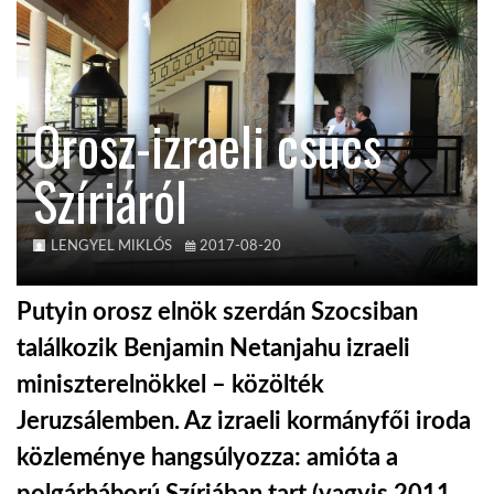
KÖZEL-KELET
Orosz-izraeli csúcs
AUSZTRÁLIA
Szíriáról
A VILÁG ITTHON
LENGYEL MIKLÓS
2017-08-20
MÉDIA
Putyin orosz elnök szerdán Szocsiban
találkozik Benjamin Netanjahu izraeli
miniszterelnökkel – közölték
GLOBOTV BP
Jeruzsálemben. Az izraeli kormányfői iroda
közleménye hangsúlyozza: amióta a
HÍR3D