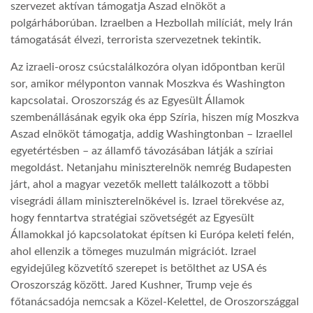
szervezet aktívan támogatja Aszad elnököt a
polgárháborúban. Izraelben a Hezbollah milíciát, mely Irán
LATIMO.HU
támogatását élvezi, terrorista szervezetnek tekintik.
Az izraeli-orosz csúcstalálkozóra olyan időpontban kerül
GLOBOBOOK
sor, amikor mélyponton vannak Moszkva és Washington
kapcsolatai. Oroszország és az Egyesült Államok
szembenállásának egyik oka épp Szíria, hiszen míg Moszkva
Aszad elnököt támogatja, addig Washingtonban – Izraellel
egyetértésben – az államfő távozásában látják a szíriai
megoldást. Netanjahu miniszterelnök nemrég Budapesten
járt, ahol a magyar vezetők mellett találkozott a többi
visegrádi állam miniszterelnökével is. Izrael törekvése az,
hogy fenntartva stratégiai szövetségét az Egyesült
Államokkal jó kapcsolatokat építsen ki Európa keleti felén,
ahol ellenzik a tömeges muzulmán migrációt. Izrael
egyidejűleg közvetítő szerepet is betölthet az USA és
Oroszország között. Jared Kushner, Trump veje és
főtanácsadója nemcsak a Közel-Kelettel, de Oroszországgal