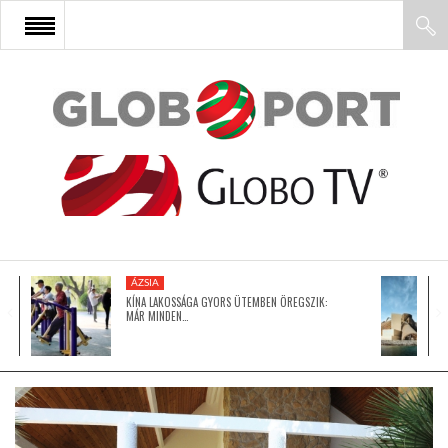
FŐOLDAL
AFRIKA
EURÓPA
ÁZSIA
ÁZSIA
KÍNA LAKOSSÁGA GYORS ÜTEMBEN ÖREGSZIK:
MÁR MINDEN…
ÉSZAK-AMERIKA
LATIN-AMERIKA