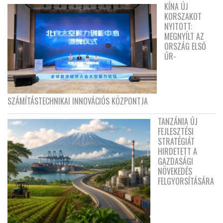
KÍNA ÚJ
KORSZAKOT
NYITOTT:
MEGNYÍLT AZ
ORSZÁG ELSŐ
ŰR-
SZÁMÍTÁSTECHNIKAI INNOVÁCIÓS KÖZPONTJA
TANZÁNIA ÚJ
FEJLESZTÉSI
STRATÉGIÁT
HIRDETETT A
GAZDASÁGI
NÖVEKEDÉS
FELGYORSÍTÁSÁRA