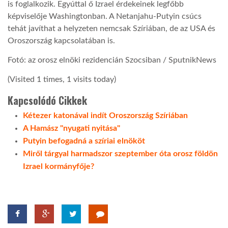
is foglalkozik. Egyúttal ő Izrael érdekeinek legfőbb
képviselője Washingtonban. A Netanjahu-Putyin csúcs
tehát javíthat a helyzeten nemcsak Szíriában, de az USA és
Oroszország kapcsolatában is.
Fotó: az orosz elnöki rezidencián Szocsiban / SputnikNews
(Visited 1 times, 1 visits today)
Kapcsolódó Cikkek
Kétezer katonával indít Oroszország Szíriában
A Hamász "nyugati nyitása"
Putyin befogadná a szíriai elnököt
Miről tárgyal harmadszor szeptember óta orosz földön
Izrael kormányfője?