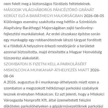
nem felelt meg a biztonságos fürdőzés feltételeinek.
MÁSODIK VILÁGHÁBORÚS PÁNCÉLTÖRŐ GRÁNÁT
KERÜLT ELŐ A BARÁTHEGYI MAJORSÁGBAN
2026-08-05
Különleges esemény szakította meg hétfőn a Szimbiózis
Alapítvány Baráthegyi Majorságában zajló tanösvény-
fejlesztési munkálatokat. Az erdei útszakasz építése során
egy munkagép egy robbanótestnek látszó tárgyat fordított
ki a földből.A helyszínre érkező rendőrjárőr a területet
azonnal biztosította, majd értesítette a Magyar Honvédség
tűzszerész alakulatát.
SZOMBATON IS FIZETNI KELL A PARKOLÁSÉRT
MISKOLCON A MUNKANAP-ÁTHELYEZÉS MIATT
2026-
08-04
A 2026. augusztus 8-i munkanap-áthelyezés miatt ezen a
szombaton a megszokott hétköznapi parkolási szabályok
lesznek érvényben Miskolcon. Ez azt jelenti, hogy a Miskolci
Városgazda Nonprofit Kft. által üzemeltetett felszíni
díjköteles parkolóhelyeken a gépjárművezetőknek parkolási