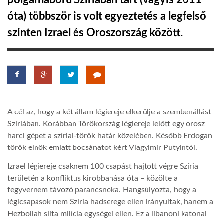
polgárháború Szíriában tart (vagyis 2011
óta) többször is volt egyeztetés a legfelső
TROPICALMAGAZIN
szinten Izrael és Oroszország között.
GLOBOTV
AFRIKA TUDÁSTÁR
A cél az, hogy a két állam légiereje elkerülje a szembenállást
A NAP SZÉPE
Szíriában. Korábban Törökország légiereje lelőtt egy orosz
harci gépet a szíriai-török határ közelében. Később Erdogan
török elnök emiatt bocsánatot kért Vlagyimir Putyintól.
LINKTR.EE
Izrael légiereje csaknem 100 csapást hajtott végre Szíria
területén a konfliktus kirobbanása óta – közölte a
GLOBOZSARU
fegyvernem távozó parancsnoka. Hangsúlyozta, hogy a
légicsapások nem Szíria hadserege ellen irányultak, hanem a
DOBRAVERO.HU
Hezbollah síita milícia egységei ellen. Ez a libanoni katonai