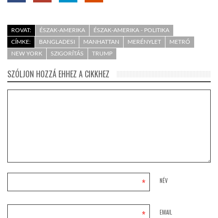
ROVAT:
ÉSZAK-AMERIKA
ÉSZAK-AMERIKA - POLITIKA
CÍMKE:
BANGLADESI
MANHATTAN
MERÉNYLET
METRÓ
NEW YORK
SZIGORÍTÁS
TRUMP
SZÓLJON HOZZÁ EHHEZ A CIKKHEZ
*
NÉV
*
EMAIL