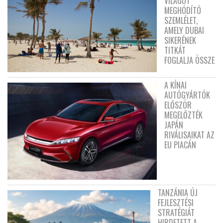
VILÁGOT
MEGHÓDÍTÓ
SZEMLÉLET,
AMELY DUBAI
SIKERÉNEK
TITKÁT
FOGLALJA ÖSSZE
A KÍNAI
AUTÓGYÁRTÓK
ELŐSZÖR
MEGELŐZTÉK
JAPÁN
RIVÁLISAIKAT AZ
EU PIACÁN
TANZÁNIA ÚJ
FEJLESZTÉSI
STRATÉGIÁT
HIRDETETT A