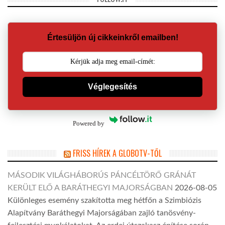
Értesüljön új cikkeinkről emailben!
Véglegesítés
Powered by
FRISS HÍREK A GLOBOTV-TŐL
MÁSODIK VILÁGHÁBORÚS PÁNCÉLTÖRŐ GRÁNÁT
KERÜLT ELŐ A BARÁTHEGYI MAJORSÁGBAN
2026-08-05
Különleges esemény szakította meg hétfőn a Szimbiózis
Alapítvány Baráthegyi Majorságában zajló tanösvény-