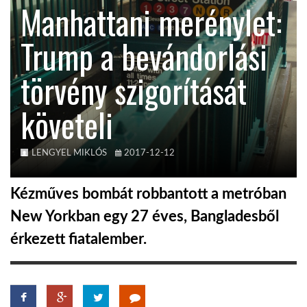
Manhattani merénylet:
KÖZEL-KELET
Trump a bevándorlási
törvény szigorítását
AUSZTRÁLIA
követeli
A VILÁG ITTHON
LENGYEL MIKLÓS
2017-12-12
MÉDIA
Kézműves bombát robbantott a metróban
New Yorkban egy 27 éves, Bangladesből
érkezett fiatalember.
GLOBOTV BP
HÍR3D