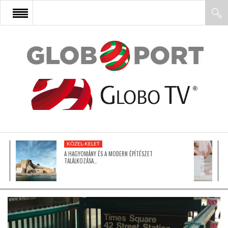
FŐOLDAL
AFRIKA
EURÓPA
KÖZEL-KELET
ÁZSIA
A HAGYOMÁNY ÉS A MODERN ÉPÍTÉSZET
TALÁLKOZÁSA…
ÉSZAK-AMERIKA
LATIN-AMERIKA