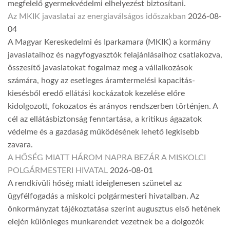
megfelelő gyermekvédelmi elhelyezést biztosítani.
Az MKIK javaslatai az energiaválságos időszakban
2026-08-
04
A Magyar Kereskedelmi és Iparkamara (MKIK) a kormány
javaslataihoz és nagyfogyasztók felajánlásaihoz csatlakozva,
összesítő javaslatokat fogalmaz meg a vállalkozások
számára, hogy az esetleges áramtermelési kapacitás-
kiesésből eredő ellátási kockázatok kezelése előre
kidolgozott, fokozatos és arányos rendszerben történjen. A
cél az ellátásbiztonság fenntartása, a kritikus ágazatok
védelme és a gazdaság működésének lehető legkisebb
zavara.
A HŐSÉG MIATT HÁROM NAPRA BEZÁR A MISKOLCI
POLGÁRMESTERI HIVATAL
2026-08-01
A rendkívüli hőség miatt ideiglenesen szünetel az
ügyfélfogadás a miskolci polgármesteri hivatalban. Az
önkormányzat tájékoztatása szerint augusztus első hetének
elején különleges munkarendet vezetnek be a dolgozók