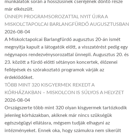
munkálatok során a hosszúsínek cseréjének döntő része
már elkészült.
ÜNNEPI PROGRAMSOROZATTAL NYIT ÚJRA A
MISKOLCTAPOLCAI BARLANGFÜRDŐ AUGUSZTUSBAN
2026-08-04
A Miskolctapolcai Barlangfürdő augusztus 20-án ismét
megnyitja kapuit a látogatók előtt, a visszatérést pedig egy
négynapos rendezvénysorozattal ünnepli. Augusztus 20. és
23. között a fürdő előtti sétányon koncertek, élőzenei
fellépések és szórakoztató programok várják az
érdeklődőket.
TÖBB MINT 320 KISGYERMEK REKEDT A
KÓRHÁZAKBAN – MISKOLCON IS SÚLYOS A HELYZET
2026-08-04
Országszerte több mint 320 olyan kisgyermek tartózkodik
jelenleg kórházakban, akiknek már nincs szükségük
egészségügyi ellátásra, mégsem tudják elhagyni az
intézményeket. Ennek oka, hogy számukra nem sikerült