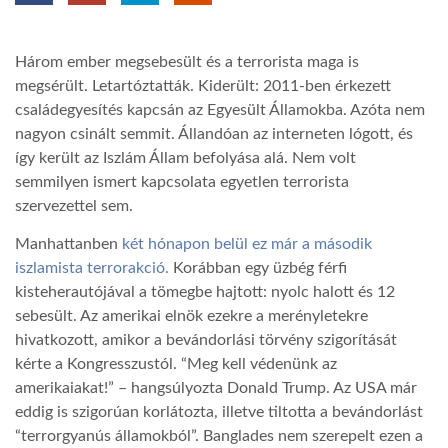
TROPICALMAGAZIN
Három ember megsebesült és a terrorista maga is
megsérült. Letartóztatták. Kiderült: 2011-ben érkezett
GLOBOTV
családegyesítés kapcsán az Egyesült Államokba. Azóta nem
nagyon csinált semmit. Állandóan az interneten lógott, és
így került az Iszlám Állam befolyása alá. Nem volt
AFRIKA TUDÁSTÁR
semmilyen ismert kapcsolata egyetlen terrorista
szervezettel sem.
A NAP SZÉPE
Manhattanben
két hónapon belül ez már a második
iszlamista terrorakció.
Korábban egy üzbég férfi
kisteherautójával a tömegbe hajtott: nyolc halott és 12
LINKTR.EE
sebesült. Az amerikai elnök ezekre a merényletekre
hivatkozott, amikor a bevándorlási törvény szigorítását
GLOBOZSARU
kérte a Kongresszustól. “Meg kell védenünk az
amerikaiakat!” – hangsúlyozta Donald Trump. Az USA már
eddig is szigorúan korlátozta, illetve tiltotta a bevándorlást
DOBRAVERO.HU
“terrorgyanús államokból”. Banglades nem szerepelt ezen a