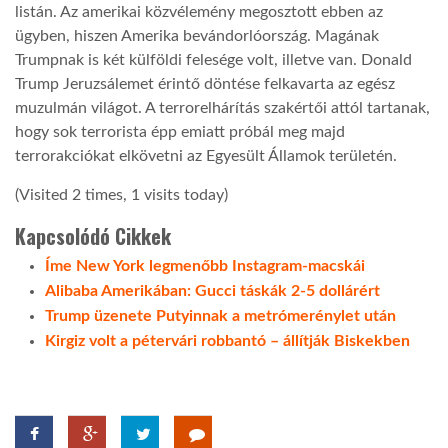
listán. Az amerikai közvélemény megosztott ebben az
ügyben, hiszen Amerika bevándorlóország. Magának
LATIMO.HU
Trumpnak is két külföldi felesége volt, illetve van. Donald
Trump Jeruzsálemet érintő döntése felkavarta az egész
GLOBOBOOK
muzulmán világot. A terrorelhárítás szakértői attól tartanak,
hogy sok terrorista épp emiatt próbál meg majd
terrorakciókat elkövetni az Egyesült Államok területén.
(Visited 2 times, 1 visits today)
Kapcsolódó Cikkek
Íme New York legmenőbb Instagram-macskái
Alibaba Amerikában: Gucci táskák 2-5 dollárért
Trump üzenete Putyinnak a metrómerénylet után
Kirgiz volt a pétervári robbantó – állítják Biskekben