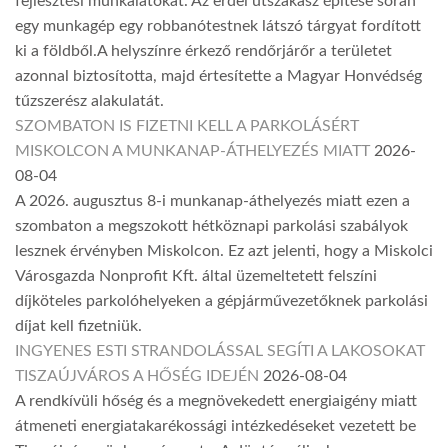
fejlesztési munkálatokat. Az erdei útszakasz építése során
egy munkagép egy robbanótestnek látszó tárgyat fordított
ki a földből.A helyszínre érkező rendőrjárőr a területet
azonnal biztosította, majd értesítette a Magyar Honvédség
tűzszerész alakulatát.
SZOMBATON IS FIZETNI KELL A PARKOLÁSÉRT
MISKOLCON A MUNKANAP-ÁTHELYEZÉS MIATT
2026-
08-04
A 2026. augusztus 8-i munkanap-áthelyezés miatt ezen a
szombaton a megszokott hétköznapi parkolási szabályok
lesznek érvényben Miskolcon. Ez azt jelenti, hogy a Miskolci
Városgazda Nonprofit Kft. által üzemeltetett felszíni
díjköteles parkolóhelyeken a gépjárművezetőknek parkolási
díjat kell fizetniük.
INGYENES ESTI STRANDOLÁSSAL SEGÍTI A LAKOSOKAT
TISZAÚJVÁROS A HŐSÉG IDEJÉN
2026-08-04
A rendkívüli hőség és a megnövekedett energiaigény miatt
átmeneti energiatakarékossági intézkedéseket vezetett be