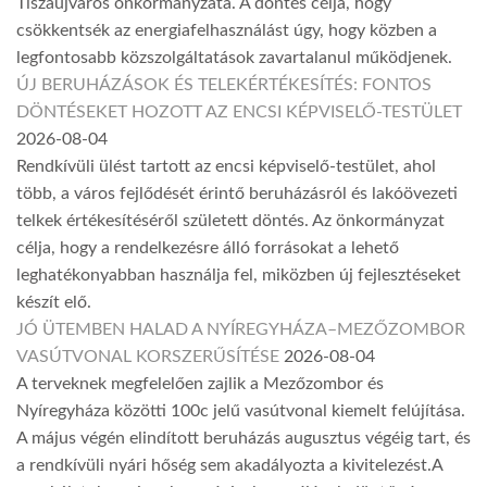
Tiszaújváros önkormányzata. A döntés célja, hogy
csökkentsék az energiafelhasználást úgy, hogy közben a
legfontosabb közszolgáltatások zavartalanul működjenek.
ÚJ BERUHÁZÁSOK ÉS TELEKÉRTÉKESÍTÉS: FONTOS
DÖNTÉSEKET HOZOTT AZ ENCSI KÉPVISELŐ-TESTÜLET
2026-08-04
Rendkívüli ülést tartott az encsi képviselő-testület, ahol
több, a város fejlődését érintő beruházásról és lakóövezeti
telkek értékesítéséről született döntés. Az önkormányzat
célja, hogy a rendelkezésre álló forrásokat a lehető
leghatékonyabban használja fel, miközben új fejlesztéseket
készít elő.
JÓ ÜTEMBEN HALAD A NYÍREGYHÁZA–MEZŐZOMBOR
VASÚTVONAL KORSZERŰSÍTÉSE
2026-08-04
A terveknek megfelelően zajlik a Mezőzombor és
Nyíregyháza közötti 100c jelű vasútvonal kiemelt felújítása.
A május végén elindított beruházás augusztus végéig tart, és
a rendkívüli nyári hőség sem akadályozta a kivitelezést.A