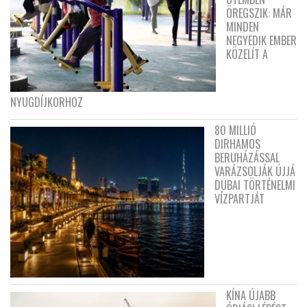
ÖREGSZIK: MÁR
MINDEN
NEGYEDIK EMBER
KÖZELÍT A
NYUGDÍJKORHOZ
80 MILLIÓ
DIRHAMOS
BERUHÁZÁSSAL
VARÁZSOLJÁK ÚJJÁ
DUBAI TÖRTÉNELMI
VÍZPARTJÁT
KÍNA ÚJABB