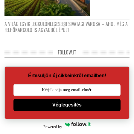
A VILÁG EGYIK LEGKÜLÖNLEGESEBB SIVATAGI VÁROSA – AHOL MÉG A
FELHŐKARCOLÓ IS AGYAGBÓL ÉPÜLT
FOLLOW.IT
Értesüljön új cikkeinkről emailben!
Véglegesítés
Powered by