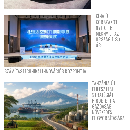
KÍNA ÚJ
KORSZAKOT
NYITOTT:
MEGNYÍLT AZ
ORSZÁG ELSŐ
ŰR-
SZÁMÍTÁSTECHNIKAI INNOVÁCIÓS KÖZPONTJA
TANZÁNIA ÚJ
FEJLESZTÉSI
STRATÉGIÁT
HIRDETETT A
GAZDASÁGI
NÖVEKEDÉS
FELGYORSÍTÁSÁRA