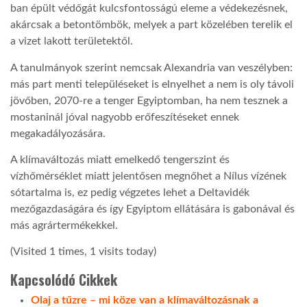
ban épült védőgát kulcsfontosságú eleme a védekezésnek,
akárcsak a betontömbök, melyek a part közelében terelik el
LATIMO.HU
a vizet lakott területektől.
A tanulmányok szerint nemcsak Alexandria van veszélyben:
GLOBOBOOK
más part menti településeket is elnyelhet a nem is oly távoli
jövőben, 2070-re a tenger Egyiptomban, ha nem tesznek a
mostaninál jóval nagyobb erőfeszítéseket ennek
megakadályozására.
A klímaváltozás miatt emelkedő tengerszint és
vízhőmérséklet miatt jelentősen megnőhet a Nílus vízének
sótartalma is, ez pedig végzetes lehet a Deltavidék
mezőgazdaságára és így Egyiptom ellátására is gabonával és
más agrártermékekkel.
(Visited 1 times, 1 visits today)
Kapcsolódó Cikkek
Olaj a tűzre – mi köze van a klímaváltozásnak a