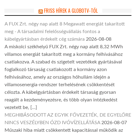
FRISS HÍREK A GLOBOTV-TŐL
A FUX Zrt. négy nap alatt 8 Megawatt energiát takarított
meg - A társadalmi felelősségvállalás fontos a
kábelgyártásban érdekelt cég számára
2026-08-08
A miskolci székhelyű FUX Zrt. négy nap alatt 8,32 MWh
villamos energiát takarított meg a kormány felhívásához
csatlakozva. A szabad és szigetelt vezetékek gyártásával
foglalkozó társaság csatlakozott a kormány azon
felhívásához, amely az országos hőhullám idején a
villamosenergia-rendszer terhelésének csökkentését
célozta. A kábelgyártásban érdekelt társaság gyorsan
reagált a kezdeményezésre, és több olyan intézkedést
vezetett be, […]
MEGHIBÁSODOTT AZ EGYIK FŐVEZETÉK, DE EGYELŐRE
NINCS VESZÉLYBEN ÓZD IVÓVÍZELLÁTÁSA
2026-08-07
Műszaki hiba miatt csökkentett kapacitással működik az