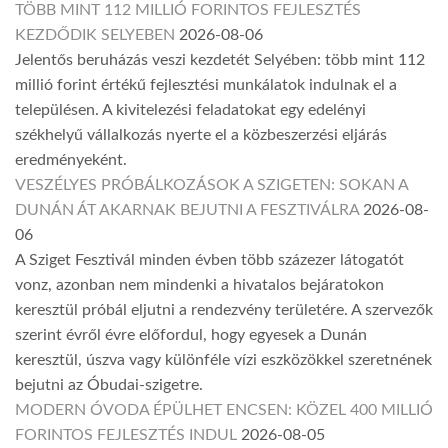
TÖBB MINT 112 MILLIÓ FORINTOS FEJLESZTÉS
KEZDŐDIK SELYEBEN
2026-08-06
Jelentős beruházás veszi kezdetét Selyében: több mint 112
millió forint értékű fejlesztési munkálatok indulnak el a
településen. A kivitelezési feladatokat egy edelényi
székhelyű vállalkozás nyerte el a közbeszerzési eljárás
eredményeként.
VESZÉLYES PRÓBÁLKOZÁSOK A SZIGETEN: SOKAN A
DUNÁN ÁT AKARNAK BEJUTNI A FESZTIVÁLRA
2026-08-
06
A Sziget Fesztivál minden évben több százezer látogatót
vonz, azonban nem mindenki a hivatalos bejáratokon
keresztül próbál eljutni a rendezvény területére. A szervezők
szerint évről évre előfordul, hogy egyesek a Dunán
keresztül, úszva vagy különféle vízi eszközökkel szeretnének
bejutni az Óbudai-szigetre.
MODERN ÓVODA ÉPÜLHET ENCSEN: KÖZEL 400 MILLIÓ
FORINTOS FEJLESZTÉS INDUL
2026-08-05