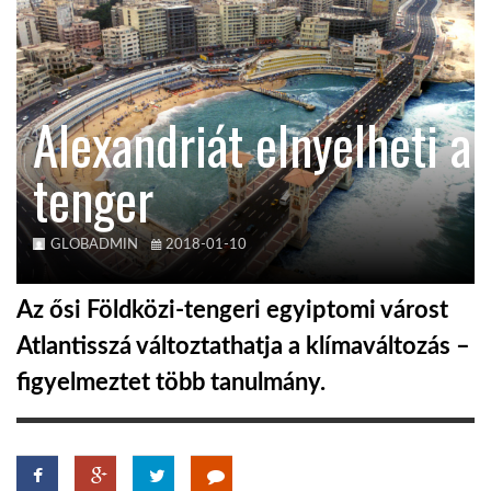
KÖZEL-KELET
Alexandriát elnyelheti a
AUSZTRÁLIA
tenger
A VILÁG ITTHON
GLOBADMIN
2018-01-10
MÉDIA
Az ősi Földközi-tengeri egyiptomi várost
Atlantisszá változtathatja a klímaváltozás –
figyelmeztet több tanulmány.
GLOBOTV BP
HÍR3D