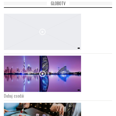
GLOBOTV
Dubaj csodái