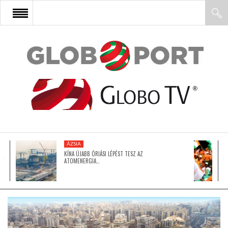
FŐOLDAL
AFRIKA
EURÓPA
ÁZSIA
ÁZSIA
KÍNA ÚJABB ÓRIÁSI LÉPÉST TESZ AZ
ATOMENERGIA…
ÉSZAK-AMERIKA
LATIN-AMERIKA