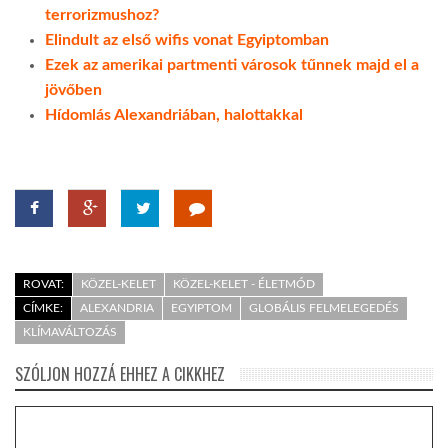
terrorizmushoz?
Elindult az első wifis vonat Egyiptomban
Ezek az amerikai partmenti városok tűnnek majd el a
jövőben
Hídomlás Alexandriában, halottakkal
ROVAT:
KÖZEL-KELET
KÖZEL-KELET - ÉLETMÓD
CÍMKE:
ALEXANDRIA
EGYIPTOM
GLOBÁLIS FELMELEGEDÉS
KLÍMAVÁLTOZÁS
SZÓLJON HOZZÁ EHHEZ A CIKKHEZ