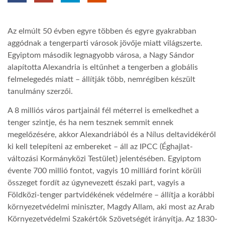
TROPICALMAGAZIN
Az elmúlt 50 évben egyre többen és egyre gyakrabban
aggódnak a tengerparti városok jövője miatt világszerte.
GLOBOTV
Egyiptom második legnagyobb városa, a Nagy Sándor
alapította Alexandria is eltűnhet a tengerben a globális
felmelegedés miatt – állítják több, nemrégiben készült
AFRIKA TUDÁSTÁR
tanulmány szerzői.
A 8 milliós város partjainál fél méterrel is emelkedhet a
A NAP SZÉPE
tenger szintje, és ha nem tesznek semmit ennek
megelőzésére, akkor Alexandriából és a Nílus deltavidékéről
ki kell telepíteni az embereket – áll az IPCC (Éghajlat-
LINKTR.EE
változási Kormányközi Testület) jelentésében. Egyiptom
évente 700 millió fontot, vagyis 10 milliárd forint körüli
GLOBOZSARU
összeget fordít az úgynevezett északi part, vagyis a
Földközi-tenger partvidékének védelmére – állítja a korábbi
környezetvédelmi miniszter, Magdy Allam, aki most az Arab
DOBRAVERO.HU
Környezetvédelmi Szakértők Szövetségét irányítja. Az 1830-