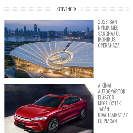
KEDVENCEK
2026-BAN
NYÍLIK MEG
SANGHAJ ÚJ
IKONIKUS
OPERAHÁZA
A KÍNAI
AUTÓGYÁRTÓK
ELŐSZÖR
MEGELŐZTÉK
JAPÁN
RIVÁLISAIKAT AZ
EU PIACÁN