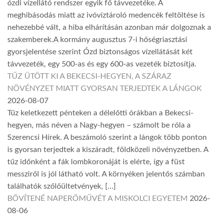
ózdi vízellátó rendszer egyik fő távvezetéke. A
meghibásodás miatt az ivóvíztároló medencék feltöltése is
nehezebbé vált, a hiba elhárításán azonban már dolgoznak a
szakemberek.A kormány augusztus 7-i hőségriasztási
gyorsjelentése szerint Ózd biztonságos vízellátását két
távvezeték, egy 500-as és egy 600-as vezeték biztosítja.
TŰZ ÜTÖTT KI A BEKECSI-HEGYEN, A SZÁRAZ
NÖVÉNYZET MIATT GYORSAN TERJEDTEK A LÁNGOK
2026-08-07
Tűz keletkezett pénteken a délelőtti órákban a Bekecsi-
hegyen, más néven a Nagy-hegyen – számolt be róla a
Szerencsi Hírek. A beszámoló szerint a lángok több ponton
is gyorsan terjedtek a kiszáradt, földközeli növényzetben. A
tűz időnként a fák lombkoronáját is elérte, így a füst
messziről is jól látható volt. A környéken jelentős számban
találhatók szőlőültetvények, […]
BŐVÍTENÉ NAPERŐMŰVÉT A MISKOLCI EGYETEM
2026-
08-06