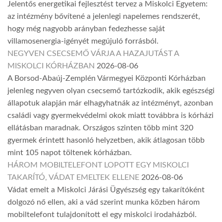
Jelentős energetikai fejlesztést tervez a Miskolci Egyetem:
az intézmény bővítené a jelenlegi napelemes rendszerét,
hogy még nagyobb arányban fedezhesse saját
villamosenergia-igényét megújuló forrásból.
NEGYVEN CSECSEMŐ VÁRJA A HAZAJUTÁST A
MISKOLCI KÓRHÁZBAN
2026-08-06
A Borsod-Abaúj-Zemplén Vármegyei Központi Kórházban
jelenleg negyven olyan csecsemő tartózkodik, akik egészségi
állapotuk alapján már elhagyhatnák az intézményt, azonban
családi vagy gyermekvédelmi okok miatt továbbra is kórházi
ellátásban maradnak. Országos szinten több mint 320
gyermek érintett hasonló helyzetben, akik átlagosan több
mint 105 napot töltenek kórházban.
HÁROM MOBILTELEFONT LOPOTT EGY MISKOLCI
TAKARÍTÓ, VÁDAT EMELTEK ELLENE
2026-08-06
Vádat emelt a Miskolci Járási Ügyészség egy takarítóként
dolgozó nő ellen, aki a vád szerint munka közben három
mobiltelefont tulajdonított el egy miskolci irodaházból.