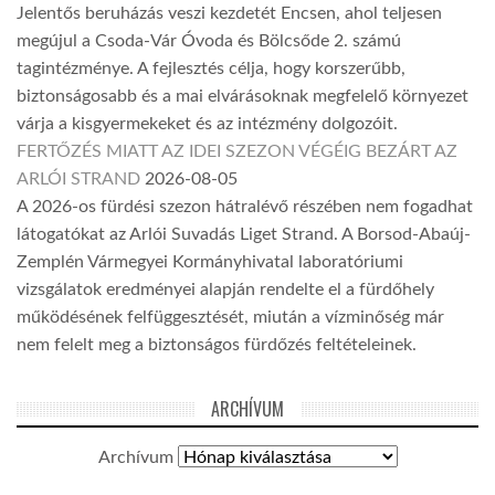
Jelentős beruházás veszi kezdetét Encsen, ahol teljesen
megújul a Csoda-Vár Óvoda és Bölcsőde 2. számú
tagintézménye. A fejlesztés célja, hogy korszerűbb,
biztonságosabb és a mai elvárásoknak megfelelő környezet
várja a kisgyermekeket és az intézmény dolgozóit.
FERTŐZÉS MIATT AZ IDEI SZEZON VÉGÉIG BEZÁRT AZ
ARLÓI STRAND
2026-08-05
A 2026-os fürdési szezon hátralévő részében nem fogadhat
látogatókat az Arlói Suvadás Liget Strand. A Borsod-Abaúj-
Zemplén Vármegyei Kormányhivatal laboratóriumi
vizsgálatok eredményei alapján rendelte el a fürdőhely
működésének felfüggesztését, miután a vízminőség már
nem felelt meg a biztonságos fürdőzés feltételeinek.
ARCHÍVUM
Archívum