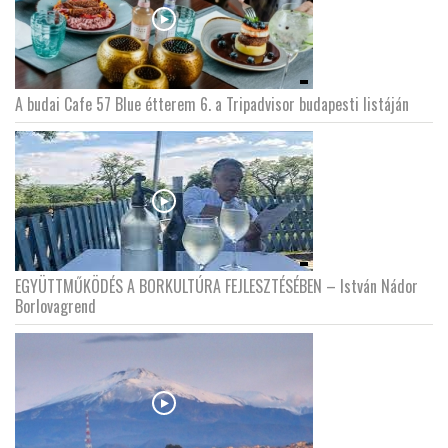
A budai Cafe 57 Blue étterem 6. a Tripadvisor budapesti listáján
EGYÜTTMŰKÖDÉS A BORKULTÚRA FEJLESZTÉSÉBEN – István Nádor
Borlovagrend