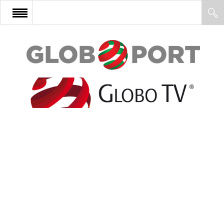
FŐOLDAL
AFRIKA
EURÓPA
ÁZSIA
ÉSZAK-AMERIKA
LATIN-AMERIKA