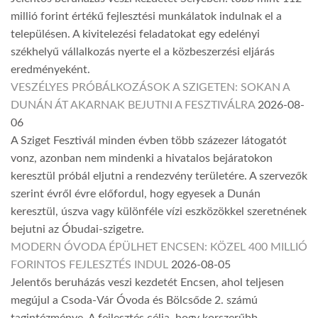
millió forint értékű fejlesztési munkálatok indulnak el a
településen. A kivitelezési feladatokat egy edelényi
székhelyű vállalkozás nyerte el a közbeszerzési eljárás
eredményeként.
VESZÉLYES PRÓBÁLKOZÁSOK A SZIGETEN: SOKAN A
DUNÁN ÁT AKARNAK BEJUTNI A FESZTIVÁLRA
2026-08-
06
A Sziget Fesztivál minden évben több százezer látogatót
vonz, azonban nem mindenki a hivatalos bejáratokon
keresztül próbál eljutni a rendezvény területére. A szervezők
szerint évről évre előfordul, hogy egyesek a Dunán
keresztül, úszva vagy különféle vízi eszközökkel szeretnének
bejutni az Óbudai-szigetre.
MODERN ÓVODA ÉPÜLHET ENCSEN: KÖZEL 400 MILLIÓ
FORINTOS FEJLESZTÉS INDUL
2026-08-05
Jelentős beruházás veszi kezdetét Encsen, ahol teljesen
megújul a Csoda-Vár Óvoda és Bölcsőde 2. számú