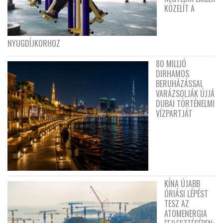
KÖZELÍT A
NYUGDÍJKORHOZ
80 MILLIÓ
DIRHAMOS
BERUHÁZÁSSAL
VARÁZSOLJÁK ÚJJÁ
DUBAI TÖRTÉNELMI
VÍZPARTJÁT
KÍNA ÚJABB
ÓRIÁSI LÉPÉST
TESZ AZ
ATOMENERGIA