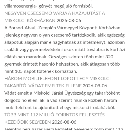
villamosenergia-igényét megújuló forrásból.
NEGYVEN CSECSEMŐ VÁRJA A HAZAJUTÁST A
MISKOLCI KÓRHÁZBAN
2026-08-06
A Borsod-Abaúj-Zemplén Vármegyei Központi Kórházban
jelenleg negyven olyan csecsemő tartózkodik, akik egészségi
állapotuk alapján már elhagyhatnák az intézményt, azonban
családi vagy gyermekvédelmi okok miatt továbbra is kórházi
ellátásban maradnak. Országos szinten több mint 320
gyermek érintett hasonló helyzetben, akik átlagosan több
mint 105 napot töltenek kórházban.
HÁROM MOBILTELEFONT LOPOTT EGY MISKOLCI
TAKARÍTÓ, VÁDAT EMELTEK ELLENE
2026-08-06
Vádat emelt a Miskolci Járási Ügyészség egy takarítóként
dolgozó nő ellen, aki a vád szerint munka közben három
mobiltelefont tulajdonított el egy miskolci irodaházból.
TÖBB MINT 112 MILLIÓ FORINTOS FEJLESZTÉS
KEZDŐDIK SELYEBEN
2026-08-06
Jelentős beruházás veszi kezdetét Selyében: több mint 112