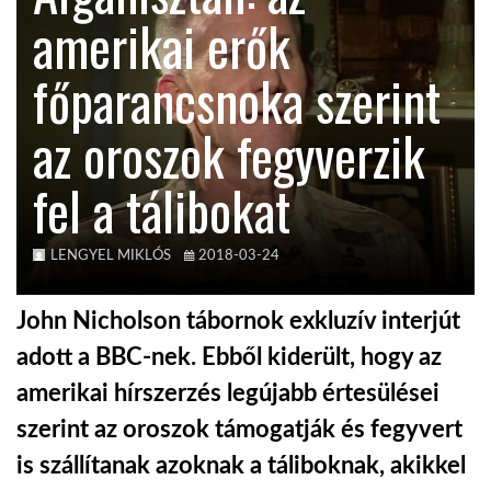
amerikai erők
TROPICALMAGAZIN
főparancsnoka szerint
GLOBOTV
az oroszok fegyverzik
fel a tálibokat
AFRIKA TUDÁSTÁR
A NAP SZÉPE
LENGYEL MIKLÓS
2018-03-24
John Nicholson tábornok exkluzív interjút
LINKTR.EE
adott a BBC-nek. Ebből kiderült, hogy az
amerikai hírszerzés legújabb értesülései
GLOBOZSARU
szerint az oroszok támogatják és fegyvert
is szállítanak azoknak a táliboknak, akikkel
DOBRAVERO.HU