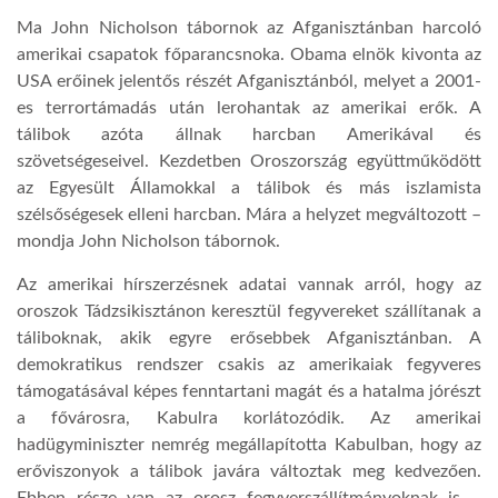
Ma John Nicholson tábornok az Afganisztánban harcoló
amerikai csapatok főparancsnoka. Obama elnök kivonta az
USA erőinek jelentős részét Afganisztánból, melyet a 2001-
es terrortámadás után lerohantak az amerikai erők. A
tálibok azóta állnak harcban Amerikával és
szövetségeseivel. Kezdetben Oroszország együttműködött
az Egyesült Államokkal a tálibok és más iszlamista
szélsőségesek elleni harcban. Mára a helyzet megváltozott –
mondja John Nicholson tábornok.
Az amerikai hírszerzésnek adatai vannak arról, hogy az
oroszok Tádzsikisztánon keresztül fegyvereket szállítanak a
táliboknak, akik egyre erősebbek Afganisztánban. A
demokratikus rendszer csakis az amerikaiak fegyveres
támogatásával képes fenntartani magát és a hatalma jórészt
a fővárosra, Kabulra korlátozódik. Az amerikai
hadügyminiszter nemrég megállapította Kabulban, hogy az
erőviszonyok a tálibok javára változtak meg kedvezően.
Ebben része van az orosz fegyverszállítmányoknak is –