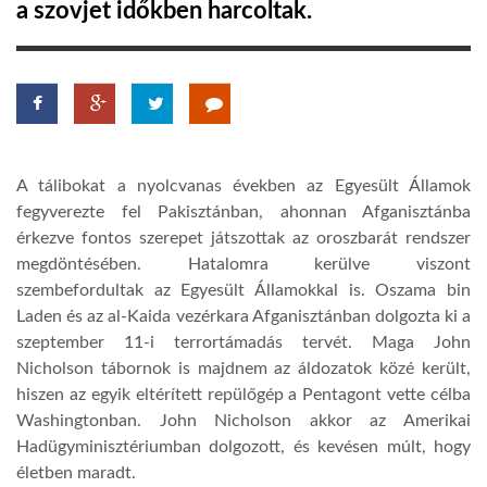
a szovjet időkben harcoltak.
LATIMO.HU
GLOBOBOOK
A tálibokat a nyolcvanas években az Egyesült Államok
fegyverezte fel Pakisztánban, ahonnan Afganisztánba
érkezve fontos szerepet játszottak az oroszbarát rendszer
megdöntésében. Hatalomra kerülve viszont
szembefordultak az Egyesült Államokkal is. Oszama bin
Laden és az al-Kaida vezérkara Afganisztánban dolgozta ki a
szeptember 11-i terrortámadás tervét. Maga John
Nicholson tábornok is majdnem az áldozatok közé került,
hiszen az egyik eltérített repülőgép a Pentagont vette célba
Washingtonban. John Nicholson akkor az Amerikai
Hadügyminisztériumban dolgozott, és kevésen múlt, hogy
életben maradt.