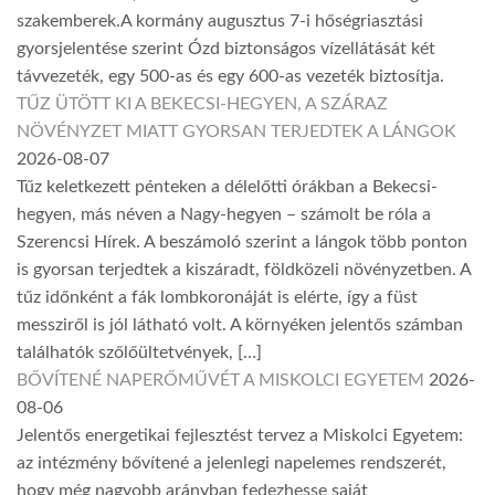
szakemberek.A kormány augusztus 7-i hőségriasztási
gyorsjelentése szerint Ózd biztonságos vízellátását két
távvezeték, egy 500-as és egy 600-as vezeték biztosítja.
TŰZ ÜTÖTT KI A BEKECSI-HEGYEN, A SZÁRAZ
NÖVÉNYZET MIATT GYORSAN TERJEDTEK A LÁNGOK
2026-08-07
Tűz keletkezett pénteken a délelőtti órákban a Bekecsi-
hegyen, más néven a Nagy-hegyen – számolt be róla a
Szerencsi Hírek. A beszámoló szerint a lángok több ponton
is gyorsan terjedtek a kiszáradt, földközeli növényzetben. A
tűz időnként a fák lombkoronáját is elérte, így a füst
messziről is jól látható volt. A környéken jelentős számban
találhatók szőlőültetvények, […]
BŐVÍTENÉ NAPERŐMŰVÉT A MISKOLCI EGYETEM
2026-
08-06
Jelentős energetikai fejlesztést tervez a Miskolci Egyetem:
az intézmény bővítené a jelenlegi napelemes rendszerét,
hogy még nagyobb arányban fedezhesse saját