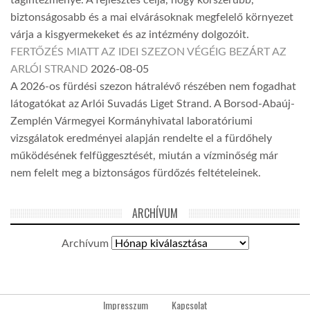
tagintézménye. A fejlesztés célja, hogy korszerűbb,
biztonságosabb és a mai elvárásoknak megfelelő környezet
várja a kisgyermekeket és az intézmény dolgozóit.
FERTŐZÉS MIATT AZ IDEI SZEZON VÉGÉIG BEZÁRT AZ
ARLÓI STRAND
2026-08-05
A 2026-os fürdési szezon hátralévő részében nem fogadhat
látogatókat az Arlói Suvadás Liget Strand. A Borsod-Abaúj-
Zemplén Vármegyei Kormányhivatal laboratóriumi
vizsgálatok eredményei alapján rendelte el a fürdőhely
működésének felfüggesztését, miután a vízminőség már
nem felelt meg a biztonságos fürdőzés feltételeinek.
ARCHÍVUM
Archívum
Impresszum
Kapcsolat