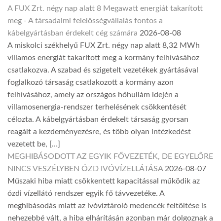
A FUX Zrt. négy nap alatt 8 Megawatt energiát takarított
meg - A társadalmi felelősségvállalás fontos a
kábelgyártásban érdekelt cég számára
2026-08-08
A miskolci székhelyű FUX Zrt. négy nap alatt 8,32 MWh
villamos energiát takarított meg a kormány felhívásához
csatlakozva. A szabad és szigetelt vezetékek gyártásával
foglalkozó társaság csatlakozott a kormány azon
felhívásához, amely az országos hőhullám idején a
villamosenergia-rendszer terhelésének csökkentését
célozta. A kábelgyártásban érdekelt társaság gyorsan
reagált a kezdeményezésre, és több olyan intézkedést
vezetett be, […]
MEGHIBÁSODOTT AZ EGYIK FŐVEZETÉK, DE EGYELŐRE
NINCS VESZÉLYBEN ÓZD IVÓVÍZELLÁTÁSA
2026-08-07
Műszaki hiba miatt csökkentett kapacitással működik az
ózdi vízellátó rendszer egyik fő távvezetéke. A
meghibásodás miatt az ivóvíztároló medencék feltöltése is
nehezebbé vált, a hiba elhárításán azonban már dolgoznak a