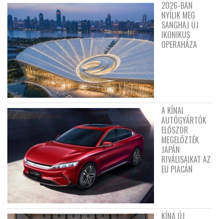
2026-BAN
NYÍLIK MEG
SANGHAJ ÚJ
IKONIKUS
OPERAHÁZA
A KÍNAI
AUTÓGYÁRTÓK
ELŐSZÖR
MEGELŐZTÉK
JAPÁN
RIVÁLISAIKAT AZ
EU PIACÁN
KÍNA ÚJ