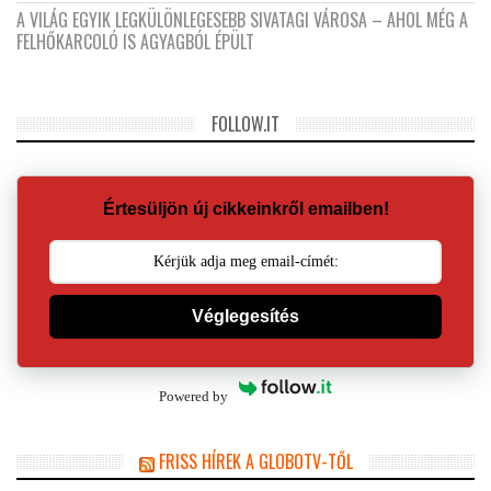
A VILÁG EGYIK LEGKÜLÖNLEGESEBB SIVATAGI VÁROSA – AHOL MÉG A
FELHŐKARCOLÓ IS AGYAGBÓL ÉPÜLT
FOLLOW.IT
Értesüljön új cikkeinkről emailben!
Véglegesítés
Powered by
FRISS HÍREK A GLOBOTV-TŐL