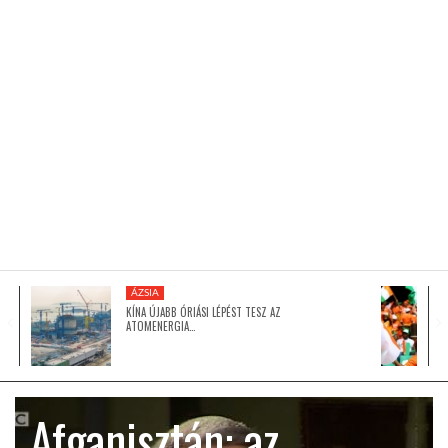
KÖZEL-KELET
AUSZTRÁLIA
A VILÁG ITTHON
MÉDIA
ÁZSIA
KÍNA ÚJABB ÓRIÁSI LÉPÉST TESZ AZ
ATOMENERGIA…
GLOBOTV BP
Afganisztán: az
HÍR3D