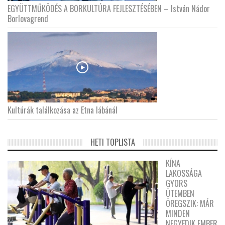
EGYÜTTMŰKÖDÉS A BORKULTÚRA FEJLESZTÉSÉBEN – István Nádor
Borlovagrend
Kultúrák találkozása az Etna lábánál
HETI TOPLISTA
KÍNA
LAKOSSÁGA
GYORS
ÜTEMBEN
ÖREGSZIK: MÁR
MINDEN
NEGYEDIK EMBER