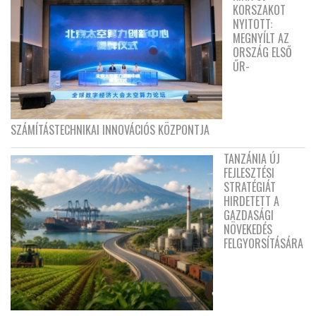
KORSZAKOT
NYITOTT:
MEGNYÍLT AZ
ORSZÁG ELSŐ
ŰR-
SZÁMÍTÁSTECHNIKAI INNOVÁCIÓS KÖZPONTJA
TANZÁNIA ÚJ
FEJLESZTÉSI
STRATÉGIÁT
HIRDETETT A
GAZDASÁGI
NÖVEKEDÉS
FELGYORSÍTÁSÁRA