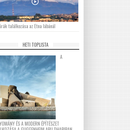
́rák találkozása az Etna lábánál
HETI TOPLISTA
A
YOMÁNY ÉS A MODERN ÉPÍTÉSZET
ÁLKOZÁSA A GUGGENHEIM ABU DHABIBAN