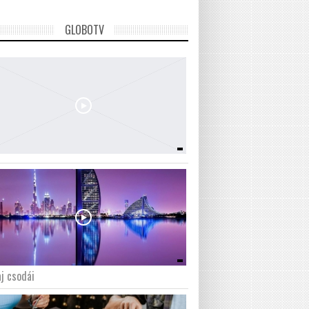
GLOBOTV
j csodái