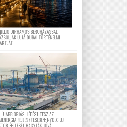
MILLIÓ DIRHAMOS BERUHÁZÁSSAL
ÁZSOLJÁK ÚJJÁ DUBAI TÖRTÉNELMI
PARTJÁT
 ÚJABB ÓRIÁSI LÉPÉST TESZ AZ
MENERGIA FEJLESZTÉSÉBEN: NYOLC ÚJ
KTOR ÉPÍTÉSÉT HAGYTÁK JÓVÁ