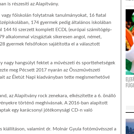
n is részesíti az Alapítvány.
vagy főiskolán folytatnak tanulmányokat, 16 fiatal
özépiskolában, 174 gyermek pedig általános iskolában
ül 144 fő szerzett komplett ECDL (európai számítógép-
279 alkalommal vizsgáztak sikeresen angol, német,
28 gyermek felsőfokon sajátította el a választott
ny nagy hangsúlyt fektet a művészeti és sporttehetségek
dezte meg Pécsett 2017 nyarán az Összművészeti
sait az Életút Napi kiadványban tette megismerhetővé
ELE
FÜG
d, az Alapítvány rock zenekara, elkészítette a 6. önálló
zvényekre történő meghívásnak. A 2016-ban alapított
kaptak egy karácsonyi jótékonysági CD-n való
s kiállításon, valamint dr. Molnár Gyula fotóművésszel a