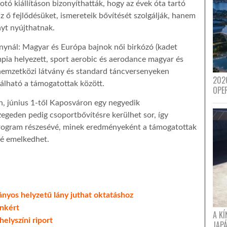
otó kiállításon bizonyíthatták, hogy az évek óta tartó
z ő fejlődésüket, ismereteik bővítését szolgálják, hanem
nyt nyújthatnak.
nynál: Magyar és Európa bajnok női birkózó (kadet
pia helyezett, sport aerobic és aerodance magyar és
nemzetközi látvány és standard táncversenyeken
202
lálható a támogatottak között.
OPE
, június 1-től Kaposváron egy negyedik
egeden pedig csoportbővítésre kerülhet sor, így
 Program részesévé, minek eredményeként a támogatottak
lé emelkedhet.
ányos helyzetű lány juthat oktatáshoz
nkért
A K
elyszíni riport
JAPÁ