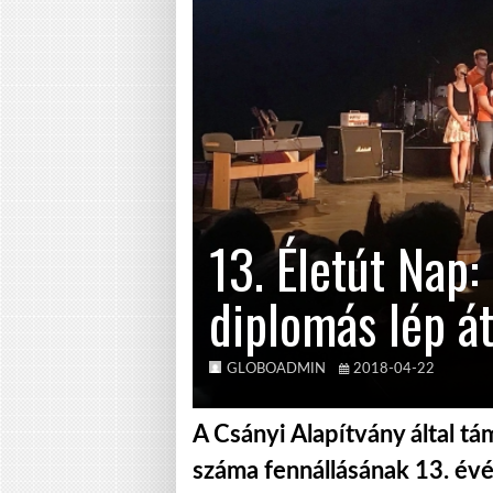
13. Életút Nap:
diplomás lép á
GLOBOADMIN
2018-04-22
A Csányi Alapítvány által t
száma fennállásának 13. év