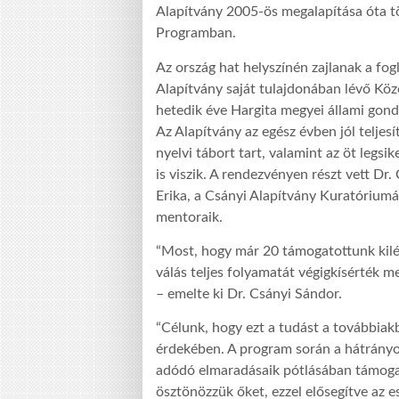
Alapítvány 2005-ös megalapítása óta t
Programban.
Az ország hat helyszínén zajlanak a fo
Alapítvány saját tulajdonában lévő Kö
hetedik éve Hargita megyei állami gond
Az Alapítvány az egész évben jól telje
nyelvi tábort tart, valamint az öt legsi
is viszik. A rendezvényen részt vett Dr.
Erika, a Csányi Alapítvány Kuratórium
mentoraik.
“Most, hogy már 20 támogatottunk kilé
válás teljes folyamatát végigkísérték m
– emelte ki Dr. Csányi Sándor.
“Célunk, hogy ezt a tudást a továbbia
érdekében. A program során a hátrányos
adódó elmaradásaik pótlásában támogat
ösztönözzük őket, ezzel elősegítve az e