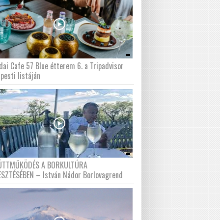
dai Cafe 57 Blue étterem 6. a Tripadvisor
pesti listáján
ÜTTMŰKÖDÉS A BORKULTÚRA
ESZTÉSÉBEN – István Nádor Borlovagrend