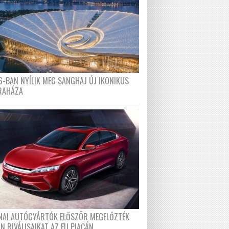
6-BAN NYÍLIK MEG SANGHAJ ÚJ IKONIKUS
RAHÁZA
ÍNAI AUTÓGYÁRTÓK ELŐSZÖR MEGELŐZTÉK
N RIVÁLISAIKAT AZ EU PIACÁN