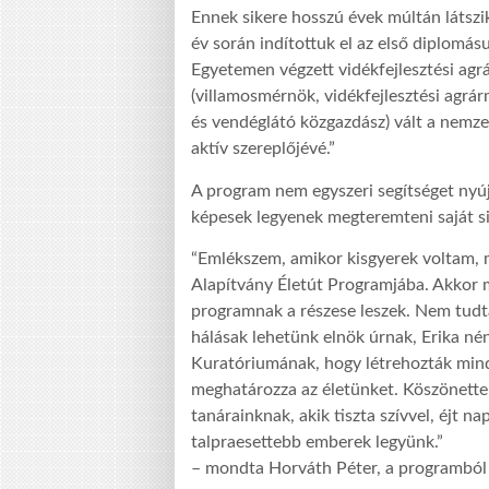
Ennek sikere hosszú évek múltán látszi
év során indítottuk el az első diplomá
Egyetemen végzett vidékfejlesztési ag
(villamosmérnök, vidékfejlesztési agr
és vendéglátó közgazdász) vált a nemze
aktív szereplőjévé.”
A program nem egyszeri segítséget nyúj
képesek legyenek megteremteni saját sik
“Emlékszem, amikor kisgyerek voltam, 
Alapítvány Életút Programjába. Akkor 
programnak a részese leszek. Nem tudta
hálásak lehetünk elnök úrnak, Erika né
Kuratóriumának, hogy létrehozták mind
meghatározza az életünket. Köszönettel
tanárainknak, akik tiszta szívvel, éjt n
talpraesettebb emberek legyünk.”
– mondta Horváth Péter, a programból 