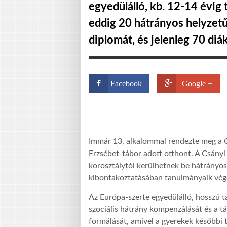
egyedülálló, kb. 12-14 évig
eddig 20 hátrányos helyzet
diplomát, és jelenleg 70 diá
Facebook
Google +
Immár 13. alkalommal rendezte meg a C
Erzsébet-tábor adott otthont. A Csányi
korosztálytól kerülhetnek be hátrányo
kibontakoztatásában tanulmányaik vége
Az Európa-szerte egyedülálló, hosszú tá
szociális hátrány kompenzálását és a 
formálását, amivel a gyerekek későbbi 