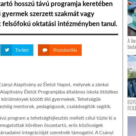
 tartó hosszú távú programja keretében
ű gyermek szerzett szakmát vagy
k felsőfokú oktatási intézményben tanul.
A bu
buda
Twitter
Hozzászólás
sányi Alapítvány az Életút Napot, melynek a zánkai
 Alapítvány Életút Programjába általános iskola ötödikes
s körülmények között élő gyermekek. Tehetségük
EGY
ztéig mentorok, pedagógusok, családsegítők segítik.
FEJL
vú program a tehetségfejlesztés mellett célul tűzte ki a
támogatottak körében összetartó, erős közösségek
társadalmi integrációját szeretnék támogatni. A Csányi