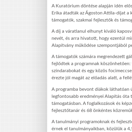
A Kuratórium döntése alapján idén elő
Erika átadták az Ágoston Attila-díjat a
támogatók, szakmai fejlesztők és támo
A díj a váratlanul elhunyt kiváló kapos
nevét, és arra hivatott, hogy ezentúl 
Alapítvány működése szempontjából pé
A támogatók számára megrendezett gál
fejlődtek a programnak köszönhetően: 
színdarabokat és egy közös focimeccsen
érezte jól magát az előadás alatt, a fell
A programba bevont diákok láthatóan úg
legfontosabb eredményei Alapítás óta 
támogatásban. A foglalkozások és képzé
fejlesztőtanár és 68 önkéntes közremű
A tanulmányi programoknak és fejlesz
érnek el tanulmányaikban, közülük a 4,5