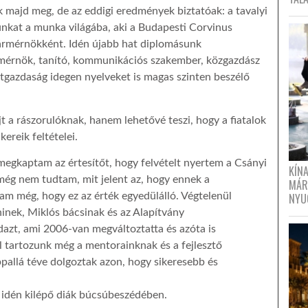
k majd meg, de az eddigi eredmények biztatóak: a tavalyi
sunkat a munka világába, aki a Budapesti Corvinus
rármérnökként. Idén újabb hat diplomásunk
ármérnök, tanító, kommunikációs szakember, közgazdász
tgazdaság idegen nyelveket is magas szinten beszélő
t a rászorulóknak, hanem lehetővé teszi, hogy a fiatalok
ereik feltételei.
megkaptam az értesítőt, hogy felvételt nyertem a Csányi
KÍN
még nem tudtam, mit jelent az, hogy ennek a
MÁR
NYU
m még, hogy ez az érték egyedülálló. Végtelenül
ninek, Miklós bácsinak és az Alapítvány
azt, ami 2006-van megváltoztatta és azóta is
 tartozunk még a mentorainknak és a fejlesztő
appallá téve dolgoztak azon, hogy sikeresebb és
idén kilépő diák búcsúbeszédében.