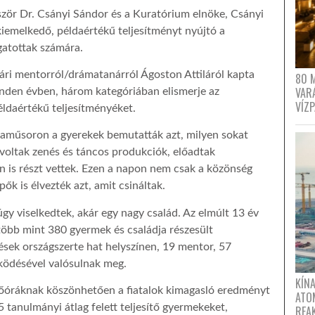
ször Dr. Csányi Sándor és a Kuratórium elnöke, Csányi
 kiemelkedő, példaértékű teljesítményt nyújtó a
gatottak számára.
vári mentorról/drámatanárról Ágoston Attiláról kapta
80 
VAR
minden évben, három kategóriában elismerje az
VÍZ
ldaértékű teljesítményéket.
aműsoron a gyerekek bemutatták azt, milyen sokat
voltak zenés és táncos produkciók, előadtak
 is részt vettek. Ezen a napon nem csak a közönség
épők is élvezték azt, amit csináltak.
y viselkedtek, akár egy nagy család. Az elmúlt 13 év
több mint 380 gyermek és családja részesült
sek országszerte hat helyszínen, 19 mentor, 57
ködésével valósulnak meg.
KÍNA
tőóráknak köszönhetően a fiatalok kimagasló eredményt
ATO
 tanulmányi átlag felett teljesítő gyermekeket,
REA