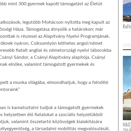
öbb mint 300 gyermek kapott támogatást az Életút
glalkozások, legutóbb Mohácson nyitotta meg kapuit az
Kultu
zösségi Háza. Támogatása átnyúlik a határokon; már
ozottak is részesei az Alapítvány Nyelvi Programjának.
sítőknek nyáron, Csíksomlyón kéthetes angol/német
keresebb fiatalt angliai és németországi nyelvi táborokba
 Csányi Sándor, a Csányi Alapítvány alapítója, Csányi
ának elnöke, valamint támogatott gyermekek és
pett a munka világába, elmondhatjuk, hogy a felnőtté
entoraink”
kban is kamatoztatni tudjuk a támogatott gyermekek
 helyzetben élő fiatalokat a szociális helyzetükből
juk, valamint összetartó közösségek kialakítására
HAG
sélyegyenlőség, a társadalmi mobilitás megvalósulását.
TAL