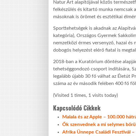
Natur Art alapítójával közös természetf
felkészülés és kitartó munka nemcsak a
másoknak is örömet és esztétikai élmé
Sporttehetségek is akadnak az Alapítvá
kategória), Országos Gyermek Sakkolim
nemzetközi érmes versenyző, hazai és 
dobogós helyezést elérő fiatal is megta
2018-ban a Kuratórium döntése alapján
tehetséggondozó csoport indítására, Sz
legalább újabb 30 fő válhat az Életút
száma az év második felében 400 fő fö
(Visited 1 times, 1 visits today)
Kapcsolódó Cikkek
Malala és az Apple – 100.000 hátr
Ők szenvednek a mi selymes bőrü
Afrika Ünnepe Családi Fesztivál – h