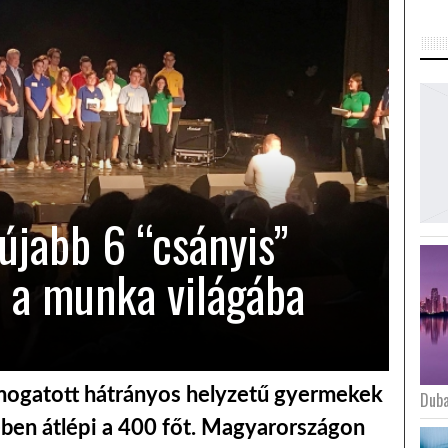
 újabb 6 “csányis”
t a munka világába
ámogatott hátrányos helyzetű gyermekek
Duba
ében átlépi a 400 főt. Magyarországon