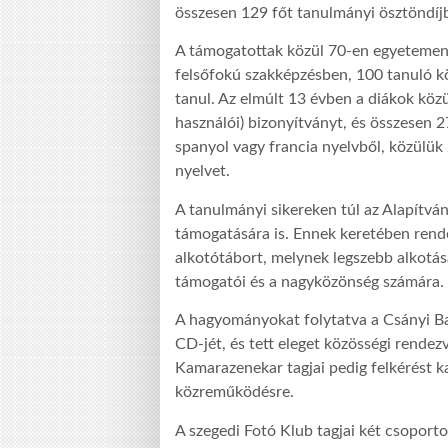
összesen 129 főt tanulmányi ösztöndíjba
A támogatottak közül 70-en egyetemen 
felsőfokú szakképzésben, 100 tanuló k
tanul. Az elmúlt 13 évben a diákok köz
használói) bizonyítványt, és összesen 
spanyol vagy francia nyelvből, közülük 
nyelvet.
A tanulmányi sikereken túl az Alapítvá
támogatására is. Ennek keretében ren
alkotótábort, melynek legszebb alkotá
támogatói és a nagyközönség számára.
A hagyományokat folytatva a Csányi Ban
CD-jét, és tett eleget közösségi rende
Kamarazenekar tagjai pedig felkérést 
közreműködésre.
A szegedi Fotó Klub tagjai két csoporto