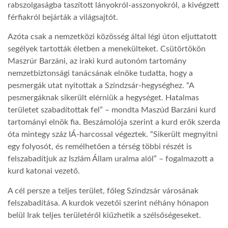
rabszolgaságba taszított lányokról-asszonyokról, a kivégzett
férfiakról bejárták a világsajtót.
LATIMO.HU
Azóta csak a nemzetközi közösség által légi úton eljuttatott
segélyek tartották életben a menekülteket. Csütörtökön
GLOBOBOOK
Maszrúr Barzáni, az iraki kurd autonóm tartomány
nemzetbiztonsági tanácsának elnöke tudatta, hogy a
pesmergák utat nyitottak a Szindzsár-hegységhez. “A
pesmergáknak sikerült elérniük a hegységet. Hatalmas
területet szabadítottak fel” – mondta Maszúd Barzáni kurd
tartományi elnök fia. Beszámolója szerint a kurd erők szerda
óta mintegy száz IÁ-harcossal végeztek. “Sikerült megnyitni
egy folyosót, és remélhetően a térség többi részét is
felszabadítjuk az Iszlám Állam uralma alól” – fogalmazott a
kurd katonai vezető.
A cél persze a teljes terület, főleg Szindzsár városának
felszabadítása. A kurdok vezetői szerint néhány hónapon
belül Irak teljes területéről kiűzhetik a szélsőségeseket.