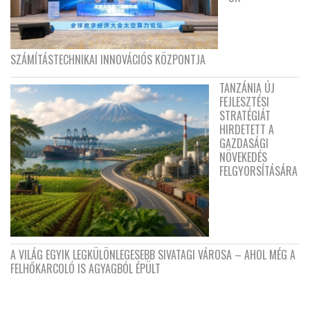
SZÁMÍTÁSTECHNIKAI INNOVÁCIÓS KÖZPONTJA
TANZÁNIA ÚJ
FEJLESZTÉSI
STRATÉGIÁT
HIRDETETT A
GAZDASÁGI
NÖVEKEDÉS
FELGYORSÍTÁSÁRA
A VILÁG EGYIK LEGKÜLÖNLEGESEBB SIVATAGI VÁROSA – AHOL MÉG A
FELHŐKARCOLÓ IS AGYAGBÓL ÉPÜLT