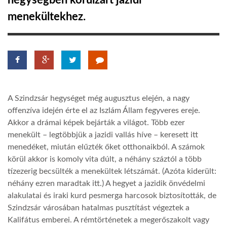
hegységben körülzárt jazidi
menekültekhez.
TROPICALMAGAZIN
GLOBOTV
AFRIKA TUDÁSTÁR
A Szindzsár hegységet még augusztus elején, a nagy
offenzíva idején érte el az Iszlám Állam fegyveres ereje.
A NAP SZÉPE
Akkor a drámai képek bejárták a világot. Több ezer
menekült – legtöbbjük a jazidi vallás híve – keresett itt
menedéket, miután elűzték őket otthonaikból. A számok
LINKTR.EE
körül akkor is komoly vita dúlt, a néhány száztól a több
tízezerig becsülték a menekültek létszámát. (Azóta kiderült:
néhány ezren maradtak itt.) A hegyet a jazidik önvédelmi
GLOBOZSARU
alakulatai és iraki kurd pesmerga harcosok biztosították, de
Szindzsár városában hatalmas pusztítást végeztek a
DOBRAVERO.HU
Kalifátus emberei. A rémtörténetek a megerőszakolt vagy