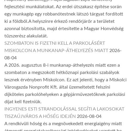
fejlesztési munkálatokat. Az erdei útszakasz építése során
egy munkagép egy robbanótestnek látszó tárgyat fordított
ki a földből.A helyszínre érkező rendőrjárőr a területet
azonnal biztosította, majd értesítette a Magyar Honvédség
tűzszerész alakulatát.
SZOMBATON IS FIZETNI KELL A PARKOLÁSÉRT
MISKOLCON A MUNKANAP-ÁTHELYEZÉS MIATT
2026-
08-04
A 2026. augusztus 8-i munkanap-áthelyezés miatt ezen a
szombaton a megszokott hétköznapi parkolási szabályok
lesznek érvényben Miskolcon. Ez azt jelenti, hogy a Miskolci
Városgazda Nonprofit Kft. által üzemeltetett felszíni
díjköteles parkolóhelyeken a gépjárművezetőknek parkolási
díjat kell fizetniük.
INGYENES ESTI STRANDOLÁSSAL SEGÍTI A LAKOSOKAT
TISZAÚJVÁROS A HŐSÉG IDEJÉN
2026-08-04
A rendkívüli hőség és a megnövekedett energiaigény miatt