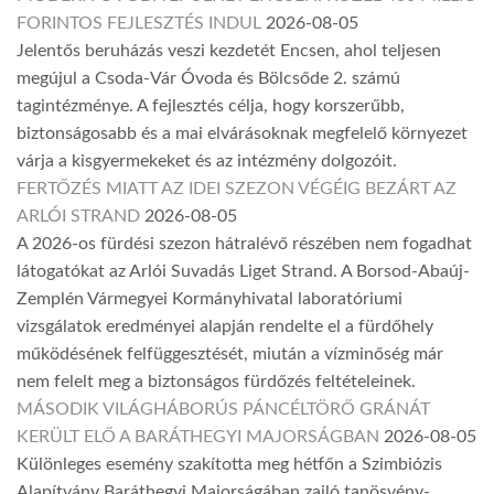
FORINTOS FEJLESZTÉS INDUL
2026-08-05
Jelentős beruházás veszi kezdetét Encsen, ahol teljesen
megújul a Csoda-Vár Óvoda és Bölcsőde 2. számú
tagintézménye. A fejlesztés célja, hogy korszerűbb,
biztonságosabb és a mai elvárásoknak megfelelő környezet
várja a kisgyermekeket és az intézmény dolgozóit.
FERTŐZÉS MIATT AZ IDEI SZEZON VÉGÉIG BEZÁRT AZ
ARLÓI STRAND
2026-08-05
A 2026-os fürdési szezon hátralévő részében nem fogadhat
látogatókat az Arlói Suvadás Liget Strand. A Borsod-Abaúj-
Zemplén Vármegyei Kormányhivatal laboratóriumi
vizsgálatok eredményei alapján rendelte el a fürdőhely
működésének felfüggesztését, miután a vízminőség már
nem felelt meg a biztonságos fürdőzés feltételeinek.
MÁSODIK VILÁGHÁBORÚS PÁNCÉLTÖRŐ GRÁNÁT
KERÜLT ELŐ A BARÁTHEGYI MAJORSÁGBAN
2026-08-05
Különleges esemény szakította meg hétfőn a Szimbiózis
Alapítvány Baráthegyi Majorságában zajló tanösvény-