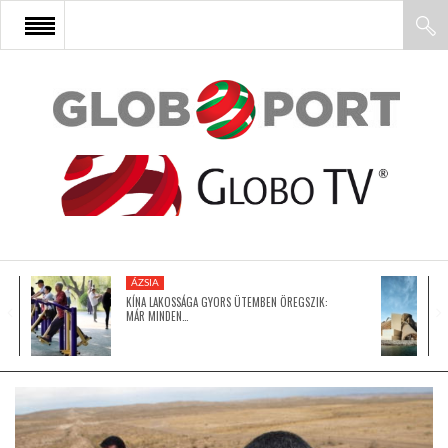
FŐOLDAL
AFRIKA
EURÓPA
ÁZSIA
ÁZSIA
KÍNA LAKOSSÁGA GYORS ÜTEMBEN ÖREGSZIK:
MÁR MINDEN…
ÉSZAK-AMERIKA
LATIN-AMERIKA