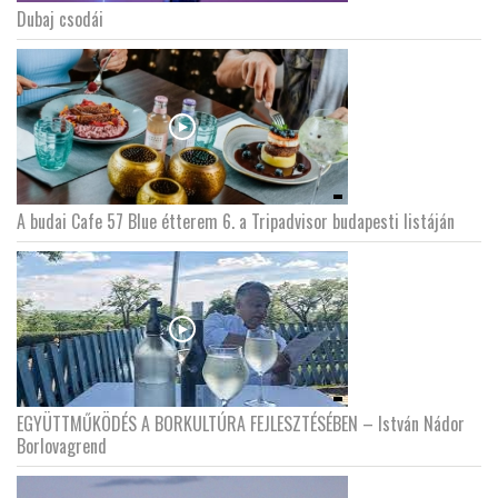
Dubaj csodái
A budai Cafe 57 Blue étterem 6. a Tripadvisor budapesti listáján
EGYÜTTMŰKÖDÉS A BORKULTÚRA FEJLESZTÉSÉBEN – István Nádor
Borlovagrend