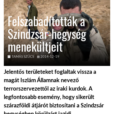
KÖZEL-KELET
Felszabadították a
Szindzsár-hegység
AUSZTRÁLIA
menekültjeit
A VILÁG ITTHON
TAMÁS SZŰCS
2014-12-19
MÉDIA
Jelentős területeket foglaltak vissza a
magát Iszlám Államnak nevező
terrorszervezettől az iraki kurdok. A
GLOBOTV BP
legfontosabb esemény, hogy sikerült
szárazföldi átjárót biztosítani a Szindzsár
HÍR3D