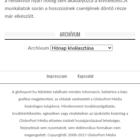
a rendkívüli nyári hőség sem akadályozta a kivitelezést.A
munkálatok során a hosszúsínek cseréjének döntő része
már elkészült.
ARCHÍVUM
Archívum
Impresszum
Kapcsolat
A globoport.hu felületén található minden információ, beleértve a képi,
grafikai megjelenítést, az oldalak szerkezetét a GloboPort Média
kizárólagos tulajdona. Mindennemű továbbszolgáltatás,
továbbértékesítés, egészében vagy részleteiben az újraközlés kizárólag a
GloboPort Média előzetes írásbeli hozzájárulásával lehetséges.
Terjesztésük sem nyomtatott, sem elektronikus formában nem
megengedett. Copyright© 2008-2017 GloboPort Média