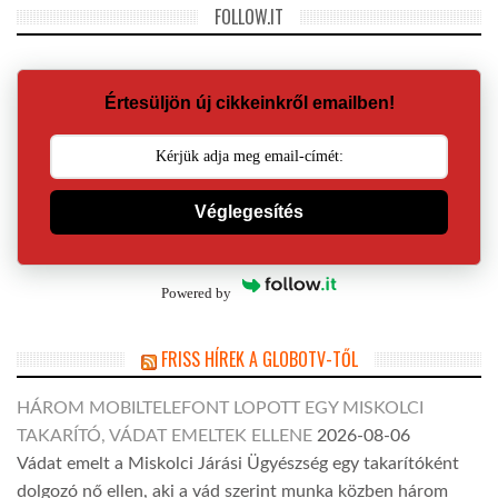
FOLLOW.IT
Értesüljön új cikkeinkről emailben!
Véglegesítés
Powered by
FRISS HÍREK A GLOBOTV-TŐL
HÁROM MOBILTELEFONT LOPOTT EGY MISKOLCI
TAKARÍTÓ, VÁDAT EMELTEK ELLENE
2026-08-06
Vádat emelt a Miskolci Járási Ügyészség egy takarítóként
dolgozó nő ellen, aki a vád szerint munka közben három