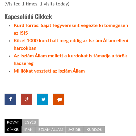
(Visited 1 times, 1 visits today)
Kapcsolódó Cikkek
Kurd forrás: Saját fegyvereseit végezte ki tömegesen
az ISIS
Közel 1000 kurd halt meg eddig az Iszlám Állam elleni
harcokban
Az Iszlám Állam mellett a kurdokat is támadja a török
hadsereg
Milliókat vesztett az Iszlám Állam
ROVAT:
EGYÉB
CÍMKE:
IRAK
ISZLÁM ÁLLAM
JAZIDIK
KURDOK