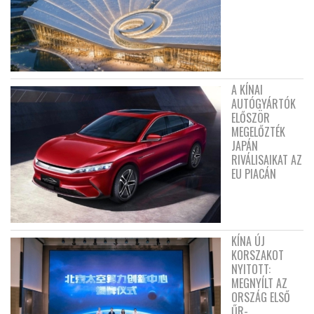
A KÍNAI
AUTÓGYÁRTÓK
ELŐSZÖR
MEGELŐZTÉK
JAPÁN
RIVÁLISAIKAT AZ
EU PIACÁN
KÍNA ÚJ
KORSZAKOT
NYITOTT:
MEGNYÍLT AZ
ORSZÁG ELSŐ
ŰR-