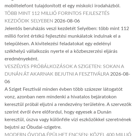
mobiltelefont tulajdonított el egy miskolci irodaházból.
TÖBB MINT 112 MILLIÓ FORINTOS FEJLESZTÉS
KEZDŐDIK SELYEBEN
2026-08-06
Jelentős beruházás veszi kezdetét Selyében: több mint 112
millió forint értékű fejlesztési munkálatok indulnak el a
településen. A kivitelezési feladatokat egy edelényi
székhelyű vállalkozás nyerte el a közbeszerzési eljárás
eredményeként.
VESZÉLYES PRÓBÁLKOZÁSOK A SZIGETEN: SOKAN A
DUNÁN ÁT AKARNAK BEJUTNI A FESZTIVÁLRA
2026-08-
06
A Sziget Fesztivál minden évben több százezer látogatót
vonz, azonban nem mindenki a hivatalos bejáratokon
keresztül próbál eljutni a rendezvény területére. A szervezők
szerint évről évre előfordul, hogy egyesek a Dunán
keresztül, úszva vagy különféle vízi eszközökkel szeretnének
bejutni az Óbudai-szigetre.
MODERN ÓVODA ÉPÜLHET ENCSEN: KÖZEL 400 MILLIÓ