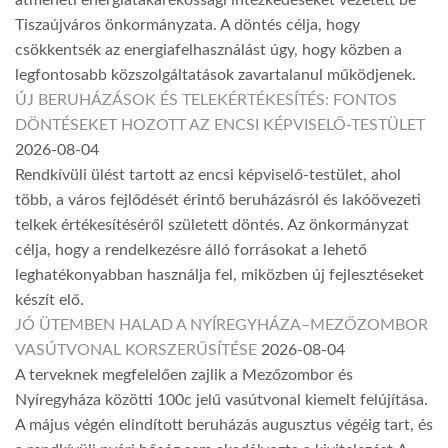
átmeneti energiatakarékossági intézkedéseket vezetett be
Tiszaújváros önkormányzata. A döntés célja, hogy
csökkentsék az energiafelhasználást úgy, hogy közben a
legfontosabb közszolgáltatások zavartalanul működjenek.
ÚJ BERUHÁZÁSOK ÉS TELEKÉRTÉKESÍTÉS: FONTOS
DÖNTÉSEKET HOZOTT AZ ENCSI KÉPVISELŐ-TESTÜLET
2026-08-04
Rendkívüli ülést tartott az encsi képviselő-testület, ahol
több, a város fejlődését érintő beruházásról és lakóövezeti
telkek értékesítéséről született döntés. Az önkormányzat
célja, hogy a rendelkezésre álló forrásokat a lehető
leghatékonyabban használja fel, miközben új fejlesztéseket
készít elő.
JÓ ÜTEMBEN HALAD A NYÍREGYHÁZA–MEZŐZOMBOR
VASÚTVONAL KORSZERŰSÍTÉSE
2026-08-04
A terveknek megfelelően zajlik a Mezőzombor és
Nyíregyháza közötti 100c jelű vasútvonal kiemelt felújítása.
A május végén elindított beruházás augusztus végéig tart, és