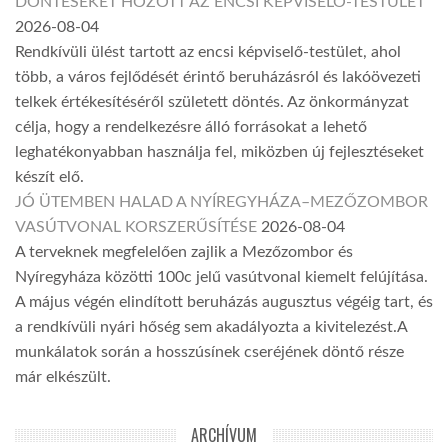
DÖNTÉSEKET HOZOTT AZ ENCSI KÉPVISELŐ-TESTÜLET
2026-08-04
Rendkívüli ülést tartott az encsi képviselő-testület, ahol
több, a város fejlődését érintő beruházásról és lakóövezeti
telkek értékesítéséről született döntés. Az önkormányzat
célja, hogy a rendelkezésre álló forrásokat a lehető
leghatékonyabban használja fel, miközben új fejlesztéseket
készít elő.
JÓ ÜTEMBEN HALAD A NYÍREGYHÁZA–MEZŐZOMBOR
VASÚTVONAL KORSZERŰSÍTÉSE
2026-08-04
A terveknek megfelelően zajlik a Mezőzombor és
Nyíregyháza közötti 100c jelű vasútvonal kiemelt felújítása.
A május végén elindított beruházás augusztus végéig tart, és
a rendkívüli nyári hőség sem akadályozta a kivitelezést.A
munkálatok során a hosszúsínek cseréjének döntő része
már elkészült.
ARCHÍVUM