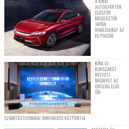
A KÍNAI
AUTÓGYÁRTÓK
ELŐSZÖR
MEGELŐZTÉK
JAPÁN
RIVÁLISAIKAT AZ
EU PIACÁN
KÍNA ÚJ
KORSZAKOT
NYITOTT:
MEGNYÍLT AZ
ORSZÁG ELSŐ
ŰR-
SZÁMÍTÁSTECHNIKAI INNOVÁCIÓS KÖZPONTJA