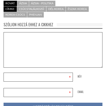
ROVAT:
ÁZSIA
ÁZSIA - POLITIKA
CÍMKE:
CSÚCSTALÁLKOZÓ
DÉL-KOREA
ÉSZAK-KOREA
KOREA-CSÚCS
PHENJAN
SZÓLJON HOZZÁ EHHEZ A CIKKHEZ
*
NÉV
*
EMAIL