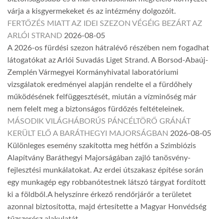
várja a kisgyermekeket és az intézmény dolgozóit.
FERTŐZÉS MIATT AZ IDEI SZEZON VÉGÉIG BEZÁRT AZ
ARLÓI STRAND
2026-08-05
A 2026-os fürdési szezon hátralévő részében nem fogadhat
látogatókat az Arlói Suvadás Liget Strand. A Borsod-Abaúj-
Zemplén Vármegyei Kormányhivatal laboratóriumi
vizsgálatok eredményei alapján rendelte el a fürdőhely
működésének felfüggesztését, miután a vízminőség már
nem felelt meg a biztonságos fürdőzés feltételeinek.
MÁSODIK VILÁGHÁBORÚS PÁNCÉLTÖRŐ GRÁNÁT
KERÜLT ELŐ A BARÁTHEGYI MAJORSÁGBAN
2026-08-05
Különleges esemény szakította meg hétfőn a Szimbiózis
Alapítvány Baráthegyi Majorságában zajló tanösvény-
fejlesztési munkálatokat. Az erdei útszakasz építése során
egy munkagép egy robbanótestnek látszó tárgyat fordított
ki a földből.A helyszínre érkező rendőrjárőr a területet
azonnal biztosította, majd értesítette a Magyar Honvédség
tűzszerész alakulatát.