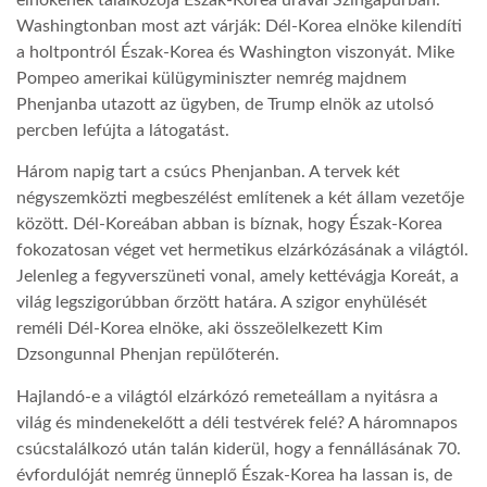
elnökének találkozója Észak-Korea urával Szingapúrban.
Washingtonban most azt várják: Dél-Korea elnöke kilendíti
a holtpontról Észak-Korea és Washington viszonyát. Mike
Pompeo amerikai külügyminiszter nemrég majdnem
Phenjanba utazott az ügyben, de Trump elnök az utolsó
percben lefújta a látogatást.
Három napig tart a csúcs Phenjanban. A tervek két
négyszemközti megbeszélést említenek a két állam vezetője
között. Dél-Koreában abban is bíznak, hogy Észak-Korea
fokozatosan véget vet hermetikus elzárkózásának a világtól.
Jelenleg a fegyverszüneti vonal, amely kettévágja Koreát, a
világ legszigorúbban őrzött határa. A szigor enyhülését
reméli Dél-Korea elnöke, aki összeölelkezett Kim
Dzsongunnal Phenjan repülőterén.
Hajlandó-e a világtól elzárkózó remeteállam a nyitásra a
világ és mindenekelőtt a déli testvérek felé? A háromnapos
csúcstalálkozó után talán kiderül, hogy a fennállásának 70.
évfordulóját nemrég ünneplő Észak-Korea ha lassan is, de