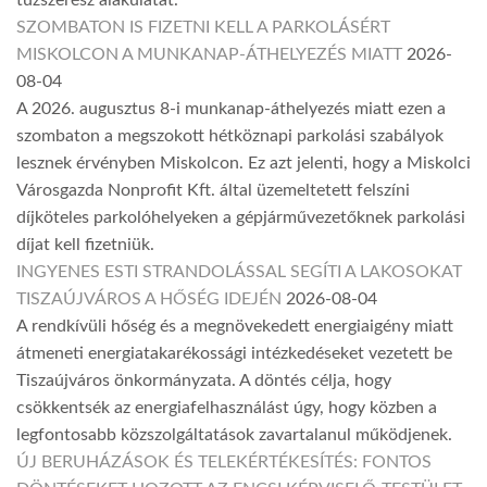
SZOMBATON IS FIZETNI KELL A PARKOLÁSÉRT
MISKOLCON A MUNKANAP-ÁTHELYEZÉS MIATT
2026-
08-04
A 2026. augusztus 8-i munkanap-áthelyezés miatt ezen a
szombaton a megszokott hétköznapi parkolási szabályok
lesznek érvényben Miskolcon. Ez azt jelenti, hogy a Miskolci
Városgazda Nonprofit Kft. által üzemeltetett felszíni
díjköteles parkolóhelyeken a gépjárművezetőknek parkolási
díjat kell fizetniük.
INGYENES ESTI STRANDOLÁSSAL SEGÍTI A LAKOSOKAT
TISZAÚJVÁROS A HŐSÉG IDEJÉN
2026-08-04
A rendkívüli hőség és a megnövekedett energiaigény miatt
átmeneti energiatakarékossági intézkedéseket vezetett be
Tiszaújváros önkormányzata. A döntés célja, hogy
csökkentsék az energiafelhasználást úgy, hogy közben a
legfontosabb közszolgáltatások zavartalanul működjenek.
ÚJ BERUHÁZÁSOK ÉS TELEKÉRTÉKESÍTÉS: FONTOS