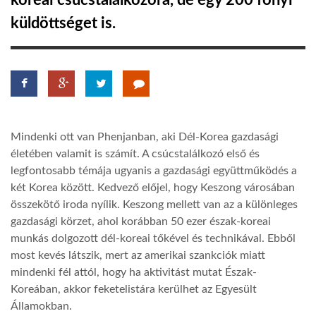
koreai csúcstalálkozóra, de egy 200 főnyi
küldöttséget is.
TROPICALMAGAZIN
GLOBOTV
AFRIKA TUDÁSTÁR
Mindenki ott van Phenjanban, aki Dél-Korea gazdasági
életében valamit is számít. A csúcstalálkozó első és
A NAP SZÉPE
legfontosabb témája ugyanis a gazdasági együttműködés a
két Korea között. Kedvező előjel, hogy Keszong városában
összekötő iroda nyílik. Keszong mellett van az a különleges
LINKTR.EE
gazdasági körzet, ahol korábban 50 ezer észak-koreai
munkás dolgozott dél-koreai tőkével és technikával. Ebből
most kevés látszik, mert az amerikai szankciók miatt
GLOBOZSARU
mindenki fél attól, hogy ha aktivitást mutat Észak-
Koreában, akkor feketelistára kerülhet az Egyesült
DOBRAVERO.HU
Államokban.