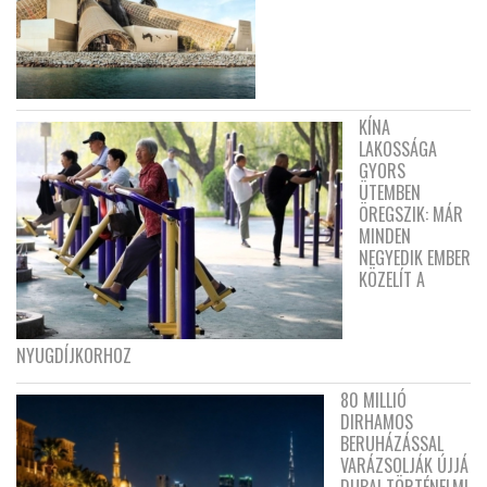
KÍNA
LAKOSSÁGA
GYORS
ÜTEMBEN
ÖREGSZIK: MÁR
MINDEN
NEGYEDIK EMBER
KÖZELÍT A
NYUGDÍJKORHOZ
80 MILLIÓ
DIRHAMOS
BERUHÁZÁSSAL
VARÁZSOLJÁK ÚJJÁ