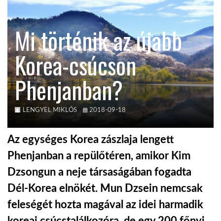
KÖZEL-KELET
Mi történik az újabb
Korea-csúcson
AUSZTRÁLIA
Phenjanban?
A VILÁG ITTHON
LENGYEL MIKLÓS
2018-09-18
MÉDIA
Az egységes Korea zászlaja lengett
Phenjanban a repülőtéren, amikor Kim
Dzsongun a neje társaságában fogadta
GLOBOTV BP
Dél-Korea elnökét. Mun Dzsein nemcsak
feleségét hozta magával az idei harmadik
HÍR3D