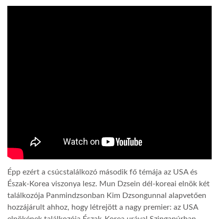
LATIMO.HU
GLOBOBOOK
Épp ezért a csúcstalálkozó második fő témája az USA és
Észak-Korea viszonya lesz. Mun Dzsein dél-koreai elnök két
találkozója Panmindzsonban Kim Dzsongunnal alapvetően
hozzájárult ahhoz, hogy létrejött a nagy premier: az USA