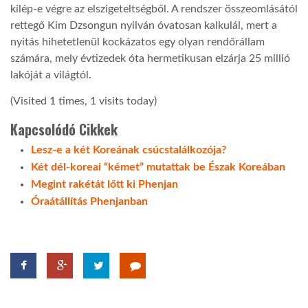
kilép-e végre az elszigeteltségből. A rendszer összeomlásától
rettegő Kim Dzsongun nyilván óvatosan kalkulál, mert a
nyitás hihetetlenül kockázatos egy olyan rendőrállam
számára, mely évtizedek óta hermetikusan elzárja 25 millió
lakóját a világtól.
(Visited 1 times, 1 visits today)
Kapcsolódó Cikkek
Lesz-e a két Koreának csúcstalálkozója?
Két dél-koreai “kémet” mutattak be Észak Koreában
Megint rakétát lőtt ki Phenjan
Óraátállítás Phenjanban