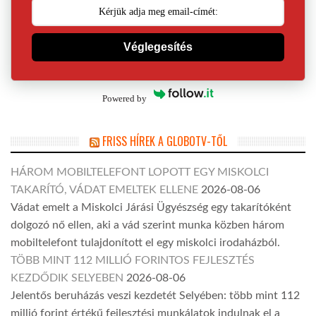
Véglegesítés
Powered by
FRISS HÍREK A GLOBOTV-TŐL
HÁROM MOBILTELEFONT LOPOTT EGY MISKOLCI
TAKARÍTÓ, VÁDAT EMELTEK ELLENE
2026-08-06
Vádat emelt a Miskolci Járási Ügyészség egy takarítóként
dolgozó nő ellen, aki a vád szerint munka közben három
mobiltelefont tulajdonított el egy miskolci irodaházból.
TÖBB MINT 112 MILLIÓ FORINTOS FEJLESZTÉS
KEZDŐDIK SELYEBEN
2026-08-06
Jelentős beruházás veszi kezdetét Selyében: több mint 112
millió forint értékű fejlesztési munkálatok indulnak el a