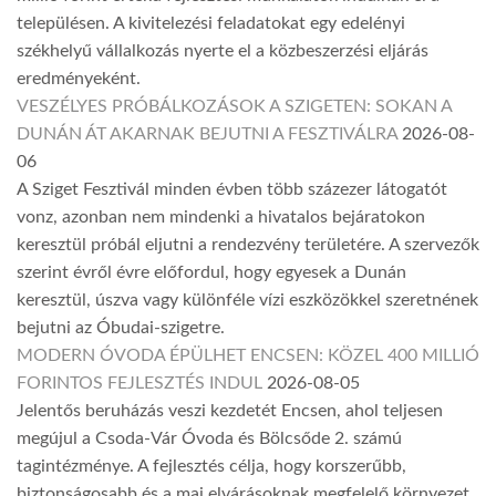
településen. A kivitelezési feladatokat egy edelényi
székhelyű vállalkozás nyerte el a közbeszerzési eljárás
eredményeként.
VESZÉLYES PRÓBÁLKOZÁSOK A SZIGETEN: SOKAN A
DUNÁN ÁT AKARNAK BEJUTNI A FESZTIVÁLRA
2026-08-
06
A Sziget Fesztivál minden évben több százezer látogatót
vonz, azonban nem mindenki a hivatalos bejáratokon
keresztül próbál eljutni a rendezvény területére. A szervezők
szerint évről évre előfordul, hogy egyesek a Dunán
keresztül, úszva vagy különféle vízi eszközökkel szeretnének
bejutni az Óbudai-szigetre.
MODERN ÓVODA ÉPÜLHET ENCSEN: KÖZEL 400 MILLIÓ
FORINTOS FEJLESZTÉS INDUL
2026-08-05
Jelentős beruházás veszi kezdetét Encsen, ahol teljesen
megújul a Csoda-Vár Óvoda és Bölcsőde 2. számú
tagintézménye. A fejlesztés célja, hogy korszerűbb,
biztonságosabb és a mai elvárásoknak megfelelő környezet