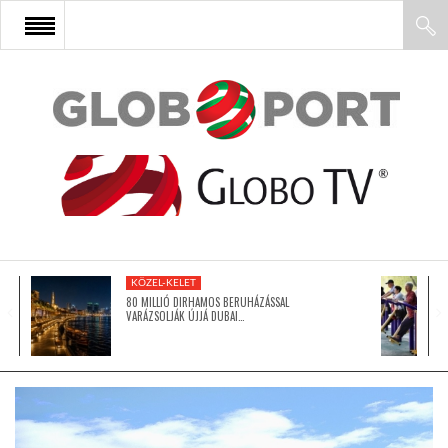
FŐOLDAL
AFRIKA
EURÓPA
KÖZEL-KELET
ÁZSIA
80 MILLIÓ DIRHAMOS BERUHÁZÁSSAL
VARÁZSOLJÁK ÚJJÁ DUBAI…
ÉSZAK-AMERIKA
LATIN-AMERIKA