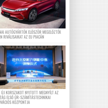
ÍNAI AUTÓGYÁRTÓK ELŐSZÖR MEGELŐZTÉK
N RIVÁLISAIKAT AZ EU PIACÁN
A ÚJ KORSZAKOT NYITOTT: MEGNYÍLT AZ
ZÁG ELSŐ ŰR-SZÁMÍTÁSTECHNIKAI
OVÁCIÓS KÖZPONTJA