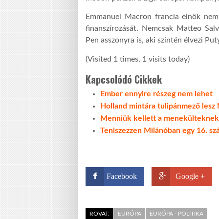
Emmanuel Macron francia elnök nemrég
finanszírozását. Nemcsak Matteo Salv
Pen asszonyra is, aki szintén élvezi Pu
(Visited 1 times, 1 visits today)
Kapcsolódó Cikkek
Ember ennyire részeg nem lehet
Holland mintára tulipánmező lesz
Menniük kellett a menekülteknek 
Teniszezzen Milánóban egy 16. s
Facebook
Google +
ROVAT:
EURÓPA
EURÓPA - POLITIKA