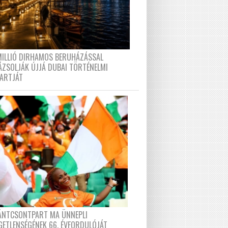
MILLIÓ DIRHAMOS BERUHÁZÁSSAL
ÁZSOLJÁK ÚJJÁ DUBAI TÖRTÉNELMI
PARTJÁT
FÁNTCSONTPART MA ÜNNEPLI
GETLENSÉGÉNEK 66. ÉVFORDULÓJÁT