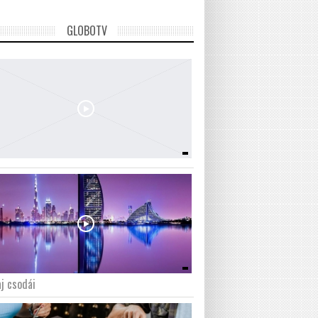
GLOBOTV
j csodái