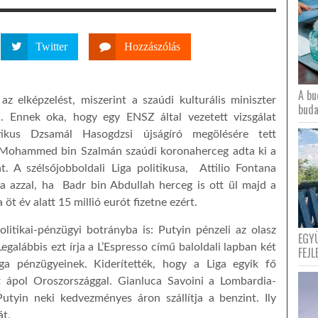
Twitter
Hozzászólás
A bu
az elképzelést, miszerint a szaúdi kulturális miniszter
buda
a. Ennek oka, hogy egy ENSZ által vezetett vizsgálat
itikus Dzsamál Hasogdzsi újságíró megölésére tett
ig Mohammed bin Szalmán szaúdi koronaherceg adta ki a
. A szélsőjobboldali Liga politikusa, Attilio Fontana
a azzal, ha Badr bin Abdullah herceg is ott ül majd a
t év alatt 15 millió eurót fizetne ezért.
litikai-pénzügyi botrányba is: Putyin pénzeli az olasz
EGY
egalábbis ezt írja a L’Espresso című baloldali lapban két
FEJL
iga pénzügyeinek. Kiderítették, hogy a Liga egyik fő
t ápol Oroszországgal. Gianluca Savoini a Lombardia-
utyin neki kedvezményes áron szállítja a benzint. Ily
át.