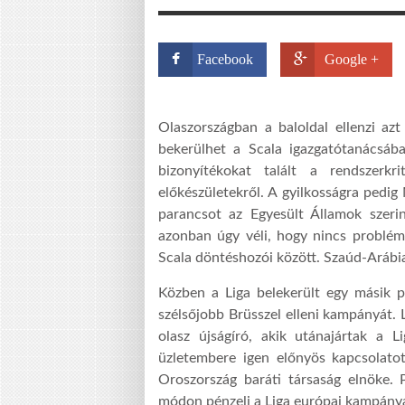
Facebook
Google +
Olaszországban a baloldal ellenzi azt 
bekerülhet a Scala igazgatótanácsáb
bizonyítékokat talált a rendszerkr
előkészületekről. A gyilkosságra ped
parancsot az Egyesült Államok szerint
azonban úgy véli, hogy nincs problém
Scala döntéshozói között. Szaúd-Arábia ö
Közben a Liga belekerült egy másik po
szélsőjobb Brüsszel elleni kampányát. L
olasz újságíró, akik utánajártak a L
üzletembere igen előnyös kapcsolato
Oroszország baráti társaság elnöke. P
módon pénzeli a Liga európai kampány