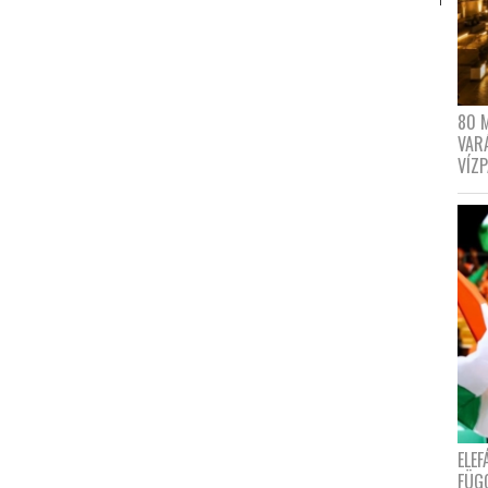
80 
VAR
VÍZ
ELE
FÜG