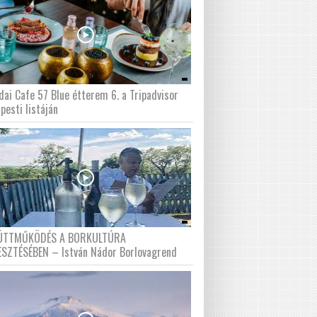
dai Cafe 57 Blue étterem 6. a Tripadvisor
pesti listáján
ÜTTMŰKÖDÉS A BORKULTÚRA
ESZTÉSÉBEN – István Nádor Borlovagrend