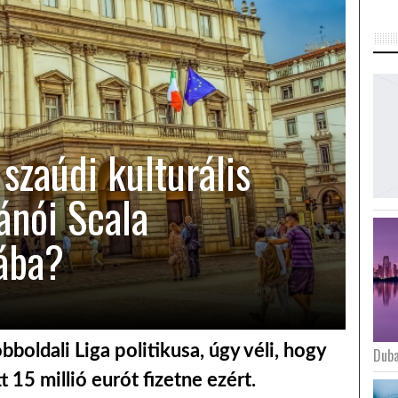
szaúdi kulturális
ánói Scala
ába?
bboldali Liga politikusa, úgy véli, hogy
Duba
t 15 millió eurót fizetne ezért.