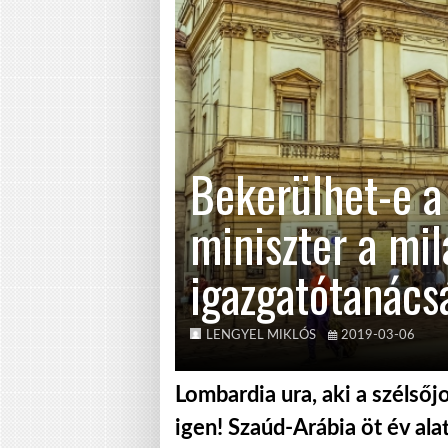
Bekerülhet-e a 
miniszter a mil
igazgatótanács
LENGYEL MIKLÓS
2019-03-06
Lombardia ura, aki a szélsőjo
igen! Szaúd-Arábia öt év alat