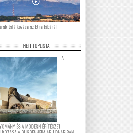
́rák találkozása az Etna lábánál
HETI TOPLISTA
A
YOMÁNY ÉS A MODERN ÉPÍTÉSZET
ÁLKOZÁSA A GUGGENHEIM ABU DHABIBAN