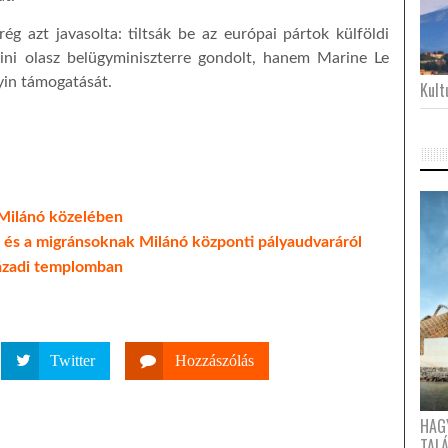
 azt javasolta: tiltsák be az európai pártok külföldi
ini olasz belügyminiszterre gondolt, hanem Marine Le
tyin támogatását.
Kultu
 Milánó közelében
és a migránsoknak Milánó központi pályaudvaráról
zázadi templomban
Twitter
Hozzászólás
HAG
TAL