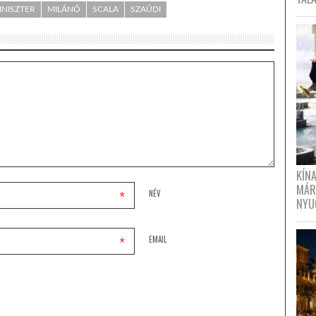
INISZTER
MILÁNÓ
SCALA
SZAÚDI
KÍN
MÁR
*
NÉV
NYU
*
EMAIL