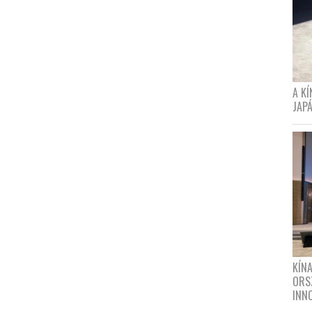
A K
JAPÁ
KÍN
ORS
INN