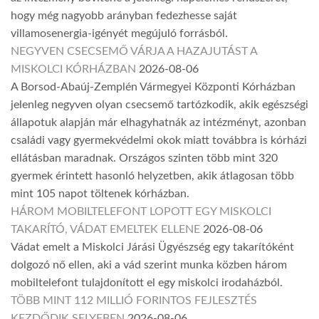
hogy még nagyobb arányban fedezhesse saját
villamosenergia-igényét megújuló forrásból.
NEGYVEN CSECSEMŐ VÁRJA A HAZAJUTÁST A
MISKOLCI KÓRHÁZBAN
2026-08-06
A Borsod-Abaúj-Zemplén Vármegyei Központi Kórházban
jelenleg negyven olyan csecsemő tartózkodik, akik egészségi
állapotuk alapján már elhagyhatnák az intézményt, azonban
családi vagy gyermekvédelmi okok miatt továbbra is kórházi
ellátásban maradnak. Országos szinten több mint 320
gyermek érintett hasonló helyzetben, akik átlagosan több
mint 105 napot töltenek kórházban.
HÁROM MOBILTELEFONT LOPOTT EGY MISKOLCI
TAKARÍTÓ, VÁDAT EMELTEK ELLENE
2026-08-06
Vádat emelt a Miskolci Járási Ügyészség egy takarítóként
dolgozó nő ellen, aki a vád szerint munka közben három
mobiltelefont tulajdonított el egy miskolci irodaházból.
TÖBB MINT 112 MILLIÓ FORINTOS FEJLESZTÉS
KEZDŐDIK SELYEBEN
2026-08-06