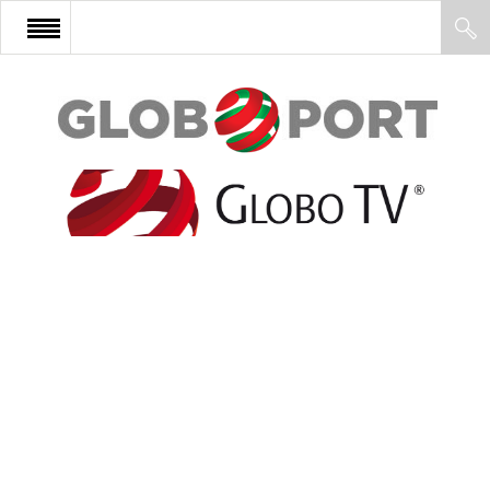
FŐOLDAL
AFRIKA
EURÓPA
ÁZSIA
ÉSZAK-AMERIKA
LATIN-AMERIKA