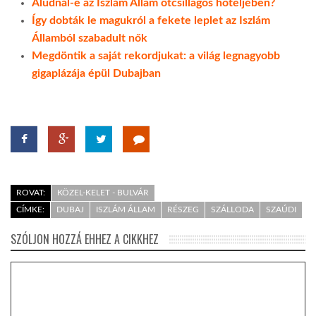
Aludnál-e az Iszlám Állam ötcsillagos hoteljében?
Így dobták le magukról a fekete leplet az Iszlám
Államból szabadult nők
Megdöntik a saját rekordjukat: a világ legnagyobb
gigaplázája épül Dubajban
ROVAT:
KÖZEL-KELET - BULVÁR
CÍMKE:
DUBAJ
ISZLÁM ÁLLAM
RÉSZEG
SZÁLLODA
SZAÚDI
SZÓLJON HOZZÁ EHHEZ A CIKKHEZ