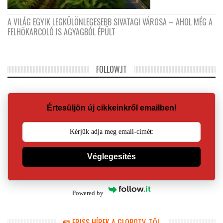
A VILÁG EGYIK LEGKÜLÖNLEGESEBB SIVATAGI VÁROSA – AHOL MÉG A
FELHŐKARCOLÓ IS AGYAGBÓL ÉPÜLT
FOLLOW.IT
Értesüljön új cikkeinkről emailben!
Véglegesítés
Powered by
FRISS HÍREK A GLOBOTV-TŐL