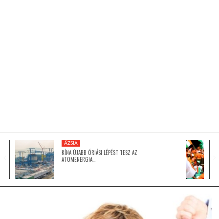
KÖZEL-KELET
AUSZTRÁLIA
A VILÁG ITTHON
MÉDIA
ÁZSIA
KÍNA ÚJABB ÓRIÁSI LÉPÉST TESZ AZ
ATOMENERGIA…
GLOBOTV BP
HÍR3D