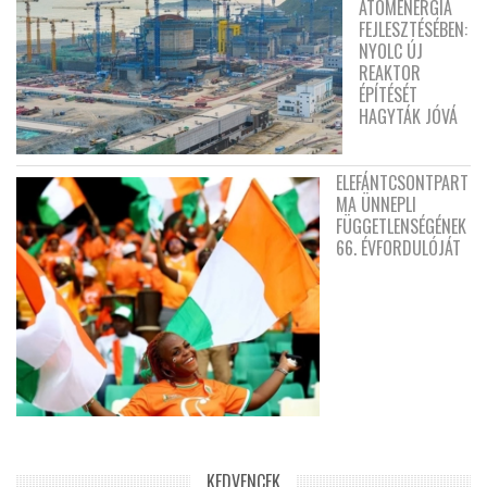
ATOMENERGIA
FEJLESZTÉSÉBEN:
NYOLC ÚJ
REAKTOR
ÉPÍTÉSÉT
HAGYTÁK JÓVÁ
ELEFÁNTCSONTPART
MA ÜNNEPLI
FÜGGETLENSÉGÉNEK
66. ÉVFORDULÓJÁT
KEDVENCEK