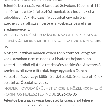
Jelentős beruházás veszi kezdetét Selyében: több mint 112
millió forint értékű fejlesztési munkálatok indulnak el a
településen. A kivitelezési feladatokat egy edelényi
székhelyű vállalkozás nyerte el a közbeszerzési eljárás
eredményeként.
VESZÉLYES PRÓBÁLKOZÁSOK A SZIGETEN: SOKAN A
DUNÁN ÁT AKARNAK BEJUTNI A FESZTIVÁLRA
2026-08-
06
A Sziget Fesztivál minden évben több százezer látogatót
vonz, azonban nem mindenki a hivatalos bejáratokon
keresztül próbál eljutni a rendezvény területére. A szervezők
szerint évről évre előfordul, hogy egyesek a Dunán
keresztül, úszva vagy különféle vízi eszközökkel szeretnének
bejutni az Óbudai-szigetre.
MODERN ÓVODA ÉPÜLHET ENCSEN: KÖZEL 400 MILLIÓ
FORINTOS FEJLESZTÉS INDUL
2026-08-05
Jelentős beruházás veszi kezdetét Encsen, ahol teljesen