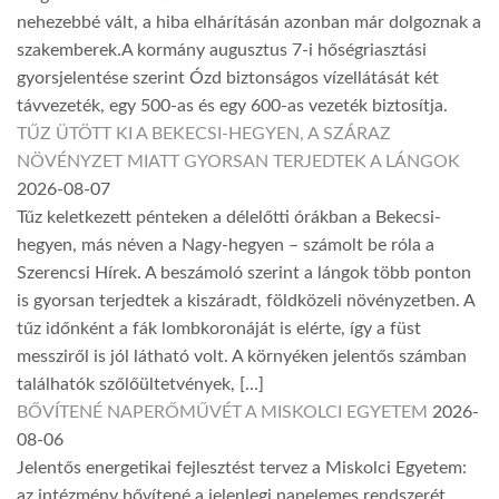
nehezebbé vált, a hiba elhárításán azonban már dolgoznak a
szakemberek.A kormány augusztus 7-i hőségriasztási
gyorsjelentése szerint Ózd biztonságos vízellátását két
távvezeték, egy 500-as és egy 600-as vezeték biztosítja.
TŰZ ÜTÖTT KI A BEKECSI-HEGYEN, A SZÁRAZ
NÖVÉNYZET MIATT GYORSAN TERJEDTEK A LÁNGOK
2026-08-07
Tűz keletkezett pénteken a délelőtti órákban a Bekecsi-
hegyen, más néven a Nagy-hegyen – számolt be róla a
Szerencsi Hírek. A beszámoló szerint a lángok több ponton
is gyorsan terjedtek a kiszáradt, földközeli növényzetben. A
tűz időnként a fák lombkoronáját is elérte, így a füst
messziről is jól látható volt. A környéken jelentős számban
találhatók szőlőültetvények, […]
BŐVÍTENÉ NAPERŐMŰVÉT A MISKOLCI EGYETEM
2026-
08-06
Jelentős energetikai fejlesztést tervez a Miskolci Egyetem:
az intézmény bővítené a jelenlegi napelemes rendszerét,