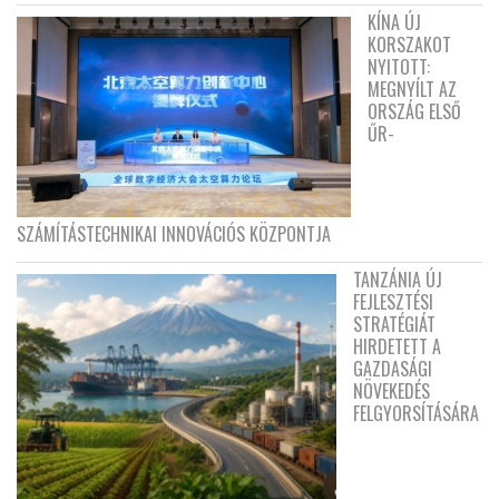
KÍNA ÚJ
KORSZAKOT
NYITOTT:
MEGNYÍLT AZ
ORSZÁG ELSŐ
ŰR-
SZÁMÍTÁSTECHNIKAI INNOVÁCIÓS KÖZPONTJA
TANZÁNIA ÚJ
FEJLESZTÉSI
STRATÉGIÁT
HIRDETETT A
GAZDASÁGI
NÖVEKEDÉS
FELGYORSÍTÁSÁRA