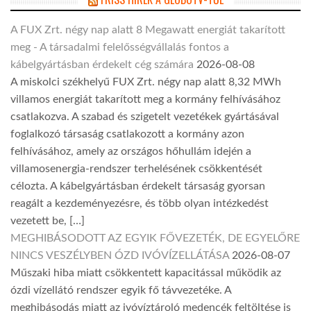
A FUX Zrt. négy nap alatt 8 Megawatt energiát takarított
meg - A társadalmi felelősségvállalás fontos a
kábelgyártásban érdekelt cég számára
2026-08-08
A miskolci székhelyű FUX Zrt. négy nap alatt 8,32 MWh
villamos energiát takarított meg a kormány felhívásához
csatlakozva. A szabad és szigetelt vezetékek gyártásával
foglalkozó társaság csatlakozott a kormány azon
felhívásához, amely az országos hőhullám idején a
villamosenergia-rendszer terhelésének csökkentését
célozta. A kábelgyártásban érdekelt társaság gyorsan
reagált a kezdeményezésre, és több olyan intézkedést
vezetett be, […]
MEGHIBÁSODOTT AZ EGYIK FŐVEZETÉK, DE EGYELŐRE
NINCS VESZÉLYBEN ÓZD IVÓVÍZELLÁTÁSA
2026-08-07
Műszaki hiba miatt csökkentett kapacitással működik az
ózdi vízellátó rendszer egyik fő távvezetéke. A
meghibásodás miatt az ivóvíztároló medencék feltöltése is