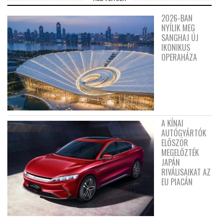
2026-BAN
NYÍLIK MEG
SANGHAJ ÚJ
IKONIKUS
OPERAHÁZA
A KÍNAI
AUTÓGYÁRTÓK
ELŐSZÖR
MEGELŐZTÉK
JAPÁN
RIVÁLISAIKAT AZ
EU PIACÁN