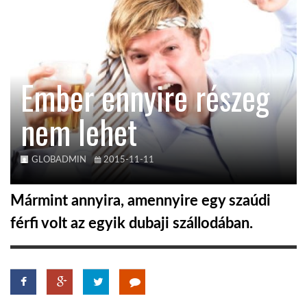
TROPICALMAGAZIN
GLOBOTV
Ember ennyire részeg
nem lehet
AFRIKA TUDÁSTÁR
A NAP SZÉPE
GLOBADMIN
2015-11-11
Mármint annyira, amennyire egy szaúdi
LINKTR.EE
férfi volt az egyik dubaji szállodában.
GLOBOZSARU
DOBRAVERO.HU