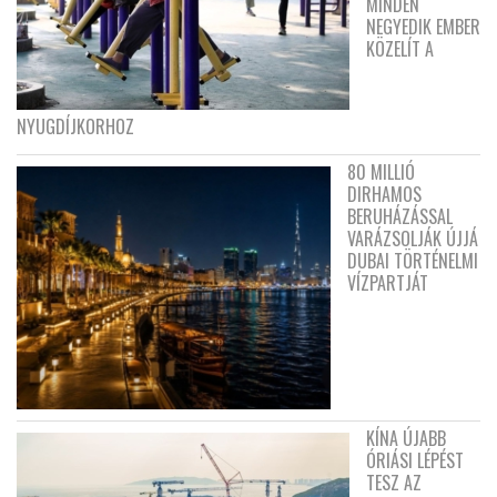
MINDEN
NEGYEDIK EMBER
KÖZELÍT A
NYUGDÍJKORHOZ
80 MILLIÓ
DIRHAMOS
BERUHÁZÁSSAL
VARÁZSOLJÁK ÚJJÁ
DUBAI TÖRTÉNELMI
VÍZPARTJÁT
KÍNA ÚJABB
ÓRIÁSI LÉPÉST
TESZ AZ