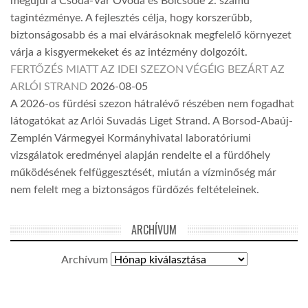
megújul a Csoda-Vár Óvoda és Bölcsőde 2. számú
tagintézménye. A fejlesztés célja, hogy korszerűbb,
biztonságosabb és a mai elvárásoknak megfelelő környezet
várja a kisgyermekeket és az intézmény dolgozóit.
FERTŐZÉS MIATT AZ IDEI SZEZON VÉGÉIG BEZÁRT AZ
ARLÓI STRAND
2026-08-05
A 2026-os fürdési szezon hátralévő részében nem fogadhat
látogatókat az Arlói Suvadás Liget Strand. A Borsod-Abaúj-
Zemplén Vármegyei Kormányhivatal laboratóriumi
vizsgálatok eredményei alapján rendelte el a fürdőhely
működésének felfüggesztését, miután a vízminőség már
nem felelt meg a biztonságos fürdőzés feltételeinek.
ARCHÍVUM
Archívum