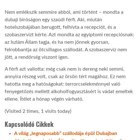
Nem emlékszik semmire abból, ami történt – mondta a
LATIMO.HU
dubaji bíróságon egy szaúdi férfi. Aki, miután
hotelszobájában berugott, felhívta a recepciót, és a
GLOBOBOOK
szobaszervízt kérte. Azt mondta az egyiptomi recepciósnak:
az Iszlám Állam tagja, és ha nem jönnek gyorsan,
felrobbantja az ötcsillagos szállodát. A szobaszervíz nem
jött, a rendőrség viszont igen.
A férfi azt vallotta: még csak nem is dereng neki semmi,
annyira részeg volt, csak az örsön tért magához. Ez nem
hatotta meg a hatóságokat: terrorcselekménnyel való
fenyegetőzés mellett alkoholfogyasztásért is vádat emeltek
ellene. Ítélet a hónap végén várható.
(Visited 2 times, 1 visits today)
Kapcsolódó Cikkek
A világ „legnaposabb” szállodája épül Dubajban