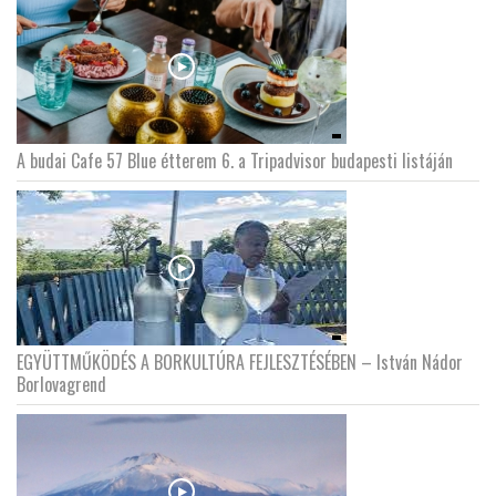
A budai Cafe 57 Blue étterem 6. a Tripadvisor budapesti listáján
EGYÜTTMŰKÖDÉS A BORKULTÚRA FEJLESZTÉSÉBEN – István Nádor
Borlovagrend