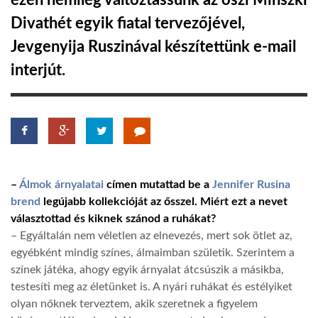
ezen némileg változtassunk az őszi Minszki
Divathét egyik fiatal tervezőjével,
TROPICALMAGAZIN
Jevgenyija Ruszinával készítettünk e-mail
interjút.
GLOBOTV
AFRIKA TUDÁSTÁR
A NAP SZÉPE
–
Álmok árnyalatai
címen mutattad be a
Jennifer Rusina
brend
legújabb kollekcióját az ősszel. Miért ezt a nevet
LINKTR.EE
választottad és kiknek szánod a ruhákat?
– Egyáltalán nem véletlen az elnevezés, mert sok ötlet az,
egyébként mindig színes, álmaimban születik. Szerintem a
GLOBOZSARU
színek játéka, ahogy egyik árnyalat átcsúszik a másikba,
testesíti meg az életünket is. A nyári ruhákat és estélyiket
DOBRAVERO.HU
olyan nőknek terveztem, akik szeretnek a figyelem