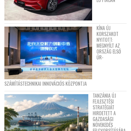
KÍNA ÚJ
KORSZAKOT
NYITOTT:
MEGNYÍLT AZ
ORSZÁG ELSŐ
ŰR-
SZÁMÍTÁSTECHNIKAI INNOVÁCIÓS KÖZPONTJA
TANZÁNIA ÚJ
FEJLESZTÉSI
STRATÉGIÁT
HIRDETETT A
GAZDASÁGI
NÖVEKEDÉS
FELGYORSÍTÁSÁRA