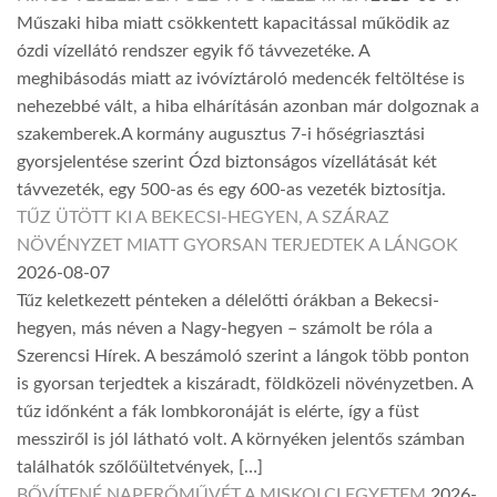
Műszaki hiba miatt csökkentett kapacitással működik az
ózdi vízellátó rendszer egyik fő távvezetéke. A
meghibásodás miatt az ivóvíztároló medencék feltöltése is
nehezebbé vált, a hiba elhárításán azonban már dolgoznak a
szakemberek.A kormány augusztus 7-i hőségriasztási
gyorsjelentése szerint Ózd biztonságos vízellátását két
távvezeték, egy 500-as és egy 600-as vezeték biztosítja.
TŰZ ÜTÖTT KI A BEKECSI-HEGYEN, A SZÁRAZ
NÖVÉNYZET MIATT GYORSAN TERJEDTEK A LÁNGOK
2026-08-07
Tűz keletkezett pénteken a délelőtti órákban a Bekecsi-
hegyen, más néven a Nagy-hegyen – számolt be róla a
Szerencsi Hírek. A beszámoló szerint a lángok több ponton
is gyorsan terjedtek a kiszáradt, földközeli növényzetben. A
tűz időnként a fák lombkoronáját is elérte, így a füst
messziről is jól látható volt. A környéken jelentős számban
találhatók szőlőültetvények, […]
BŐVÍTENÉ NAPERŐMŰVÉT A MISKOLCI EGYETEM
2026-