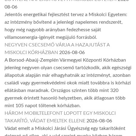
08-06
Jelentős energetikai fejlesztést tervez a Miskolci Egyetem:
az intézmény bővítené a jelenlegi napelemes rendszerét,
hogy még nagyobb arányban fedezhesse saját
villamosenergia-igényét megújuló forrásból.
NEGYVEN CSECSEMŐ VÁRJA A HAZAJUTÁST A
MISKOLCI KÓRHÁZBAN
2026-08-06
A Borsod-Abaúj-Zemplén Vármegyei Központi Kórházban
jelenleg negyven olyan csecsemő tartózkodik, akik egészségi
állapotuk alapján már elhagyhatnák az intézményt, azonban
családi vagy gyermekvédelmi okok miatt továbbra is kórházi
ellátásban maradnak. Országos szinten több mint 320
gyermek érintett hasonló helyzetben, akik átlagosan több
mint 105 napot töltenek kórházban.
HÁROM MOBILTELEFONT LOPOTT EGY MISKOLCI
TAKARÍTÓ, VÁDAT EMELTEK ELLENE
2026-08-06
Vádat emelt a Miskolci Járási Ügyészség egy takarítóként