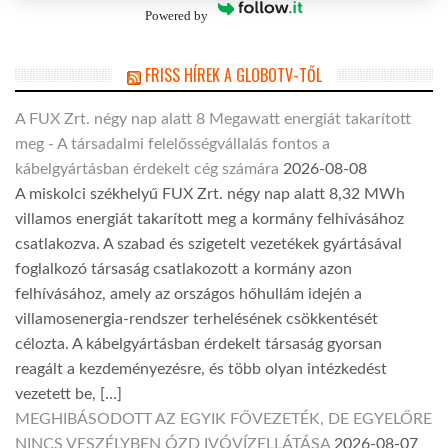
Powered by
FRISS HÍREK A GLOBOTV-TŐL
A FUX Zrt. négy nap alatt 8 Megawatt energiát takarított
meg - A társadalmi felelősségvállalás fontos a
kábelgyártásban érdekelt cég számára
2026-08-08
A miskolci székhelyű FUX Zrt. négy nap alatt 8,32 MWh
villamos energiát takarított meg a kormány felhívásához
csatlakozva. A szabad és szigetelt vezetékek gyártásával
foglalkozó társaság csatlakozott a kormány azon
felhívásához, amely az országos hőhullám idején a
villamosenergia-rendszer terhelésének csökkentését
célozta. A kábelgyártásban érdekelt társaság gyorsan
reagált a kezdeményezésre, és több olyan intézkedést
vezetett be, […]
MEGHIBÁSODOTT AZ EGYIK FŐVEZETÉK, DE EGYELŐRE
NINCS VESZÉLYBEN ÓZD IVÓVÍZELLÁTÁSA
2026-08-07