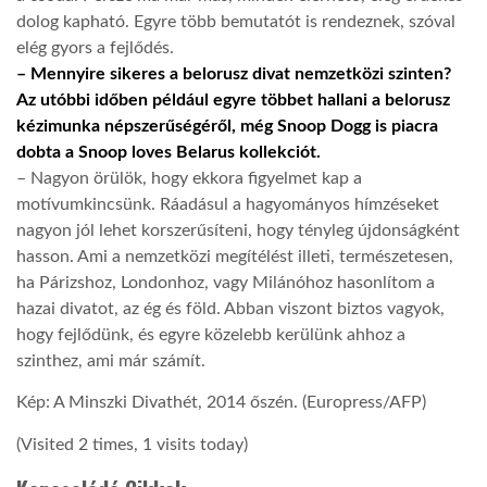
dolog kapható. Egyre több bemutatót is rendeznek, szóval
elég gyors a fejlődés.
– Mennyire sikeres a belorusz divat nemzetközi szinten?
Az utóbbi időben például egyre többet hallani a belorusz
kézimunka népszerűségéről, még Snoop Dogg is piacra
dobta a Snoop loves Belarus kollekciót.
– Nagyon örülök, hogy ekkora figyelmet kap a
motívumkincsünk. Ráadásul a hagyományos hímzéseket
nagyon jól lehet korszerűsíteni, hogy tényleg újdonságként
hasson. Ami a nemzetközi megítélést illeti, természetesen,
ha Párizshoz, Londonhoz, vagy Milánóhoz hasonlítom a
hazai divatot, az ég és föld. Abban viszont biztos vagyok,
hogy fejlődünk, és egyre közelebb kerülünk ahhoz a
szinthez, ami már számít.
Kép: A Minszki Divathét, 2014 őszén. (Europress/AFP)
(Visited 2 times, 1 visits today)