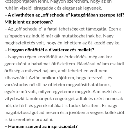
középpontjában lenni. Nagyon szeretném, hogy az én
ruháim viselői elragadóak és elegánsak legyenek.
LATIMO.HU
– A divathéten az „off schedule” kategóriában szerepeltél?
Mit jelent ez pontosan?
– Az „off schedule” a fiatal tehetségeket támogatja. Ezen a
GLOBOBOOK
színpadon az induló márkák mutatkozhatnak be. Nagy
megtiszteltetés volt, hogy én lehettem az öt kezdő egyike.
– Hogyan döntöttél a divattervezés mellett?
– Nagyon régen kezdődött az érdeklődés, még amikor
gyerekként a babáimat öltöztettem. Ráadásul nálam családi
örökség a művészi hajlam, amit lehetetlen volt nem
kihasználni. Aztán amikor rájöttem, hogy tervezői-, és
varrástudás nélkül az ötleteim megvalósíthatatlanok,
egyértelmű volt, milyen egyetemre megyek. A minszki és a
vityebszki tanulmányok rengeteget adtak és ezért nemcsak
női, de férfi és gyerekruhákat is tudok készíteni. Ez nagy
magabiztosságot ad nekem és a jövőben a vegyes kollekciót
is ki szeretném próbálni.
– Honnan szerzed az inspirációidat?