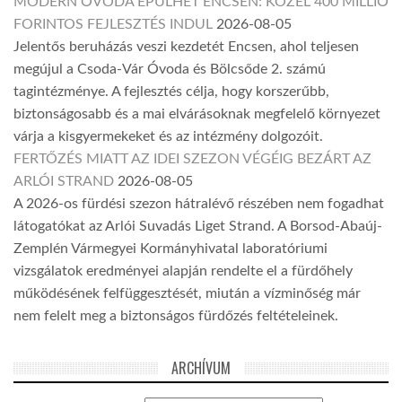
MODERN ÓVODA ÉPÜLHET ENCSEN: KÖZEL 400 MILLIÓ
FORINTOS FEJLESZTÉS INDUL
2026-08-05
Jelentős beruházás veszi kezdetét Encsen, ahol teljesen
megújul a Csoda-Vár Óvoda és Bölcsőde 2. számú
tagintézménye. A fejlesztés célja, hogy korszerűbb,
biztonságosabb és a mai elvárásoknak megfelelő környezet
várja a kisgyermekeket és az intézmény dolgozóit.
FERTŐZÉS MIATT AZ IDEI SZEZON VÉGÉIG BEZÁRT AZ
ARLÓI STRAND
2026-08-05
A 2026-os fürdési szezon hátralévő részében nem fogadhat
látogatókat az Arlói Suvadás Liget Strand. A Borsod-Abaúj-
Zemplén Vármegyei Kormányhivatal laboratóriumi
vizsgálatok eredményei alapján rendelte el a fürdőhely
működésének felfüggesztését, miután a vízminőség már
nem felelt meg a biztonságos fürdőzés feltételeinek.
ARCHÍVUM