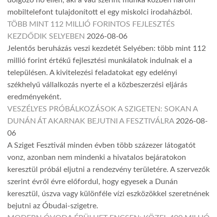
dolgozó nő ellen, aki a vád szerint munka közben három
mobiltelefont tulajdonított el egy miskolci irodaházból.
TÖBB MINT 112 MILLIÓ FORINTOS FEJLESZTÉS
KEZDŐDIK SELYEBEN
2026-08-06
Jelentős beruházás veszi kezdetét Selyében: több mint 112
millió forint értékű fejlesztési munkálatok indulnak el a
településen. A kivitelezési feladatokat egy edelényi
székhelyű vállalkozás nyerte el a közbeszerzési eljárás
eredményeként.
VESZÉLYES PRÓBÁLKOZÁSOK A SZIGETEN: SOKAN A
DUNÁN ÁT AKARNAK BEJUTNI A FESZTIVÁLRA
2026-08-
06
A Sziget Fesztivál minden évben több százezer látogatót
vonz, azonban nem mindenki a hivatalos bejáratokon
keresztül próbál eljutni a rendezvény területére. A szervezők
szerint évről évre előfordul, hogy egyesek a Dunán
keresztül, úszva vagy különféle vízi eszközökkel szeretnének
bejutni az Óbudai-szigetre.