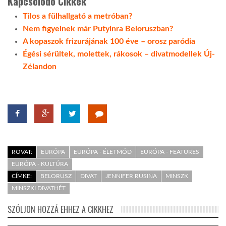
Kapcsolódó Cikkek
Tilos a fülhallgató a metróban?
Nem figyelnek már Putyinra Beloruszban?
A kopaszok frizurájának 100 éve – orosz paródia
Égési sérültek, molettek, rákosok – divatmodellek Új-
Zélandon
ROVAT:
EURÓPA
EURÓPA - ÉLETMÓD
EURÓPA - FEATURES
EURÓPA - KULTÚRA
CÍMKE:
BELORUSZ
DIVAT
JENNIFER RUSINA
MINSZK
MINSZKI DIVATHÉT
SZÓLJON HOZZÁ EHHEZ A CIKKHEZ