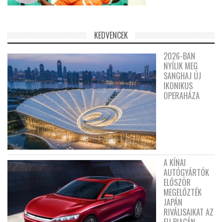
KEDVENCEK
2026-BAN
NYÍLIK MEG
SANGHAJ ÚJ
IKONIKUS
OPERAHÁZA
A KÍNAI
AUTÓGYÁRTÓK
ELŐSZÖR
MEGELŐZTÉK
JAPÁN
RIVÁLISAIKAT AZ
EU PIACÁN