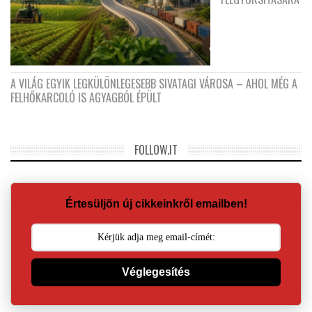
A VILÁG EGYIK LEGKÜLÖNLEGESEBB SIVATAGI VÁROSA – AHOL MÉG A
FELHŐKARCOLÓ IS AGYAGBÓL ÉPÜLT
FOLLOW.IT
Értesüljön új cikkeinkről emailben!
Véglegesítés