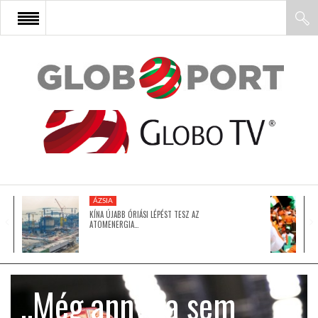
FŐOLDAL
AFRIKA
EURÓPA
ÁZSIA
ÁZSIA
KÍNA ÚJABB ÓRIÁSI LÉPÉST TESZ AZ
ATOMENERGIA…
ÉSZAK-AMERIKA
„Még annyira sem
LATIN-AMERIKA