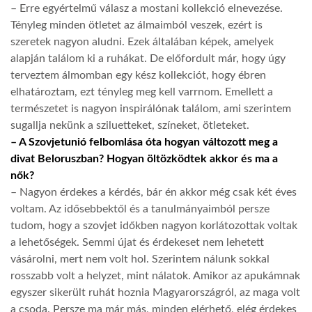
– Erre egyértelmű válasz a mostani kollekció elnevezése.
Tényleg minden ötletet az álmaimból veszek, ezért is
szeretek nagyon aludni. Ezek általában képek, amelyek
alapján találom ki a ruhákat. De előfordult már, hogy úgy
terveztem álmomban egy kész kollekciót, hogy ébren
elhatároztam, ezt tényleg meg kell varrnom. Emellett a
természetet is nagyon inspirálónak találom, ami szerintem
sugallja nekünk a sziluetteket, színeket, ötleteket.
– A Szovjetunió felbomlása óta hogyan változott meg a
divat Beloruszban? Hogyan öltözködtek akkor és ma a
nők?
– Nagyon érdekes a kérdés, bár én akkor még csak két éves
voltam. Az idősebbektől és a tanulmányaimból persze
tudom, hogy a szovjet időkben nagyon korlátozottak voltak
a lehetőségek. Semmi újat és érdekeset nem lehetett
vásárolni, mert nem volt hol. Szerintem nálunk sokkal
rosszabb volt a helyzet, mint nálatok. Amikor az apukámnak
egyszer sikerült ruhát hoznia Magyarországról, az maga volt
a csoda. Persze ma már más, minden elérhető, elég érdekes