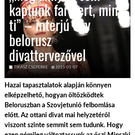
kaptunk farmert, mint
KÖZEL-KELET
ti” – interjú egy
belorusz
AUSZTRÁLIA
divattervezővel
A VILÁG ITTHON
TIKÁSZ CSEPERKE
2015-01-07
MÉDIA
Hazai tapasztalatok alapján könnyen
elképzelhető, hogyan öltözködtek
Beloruszban a Szovjetunió felbomlása
GLOBOTV BP
előtt. Az ottani divat mai helyzetéről
viszont szinte semmit sem tudunk. Hogy
HÍR3D