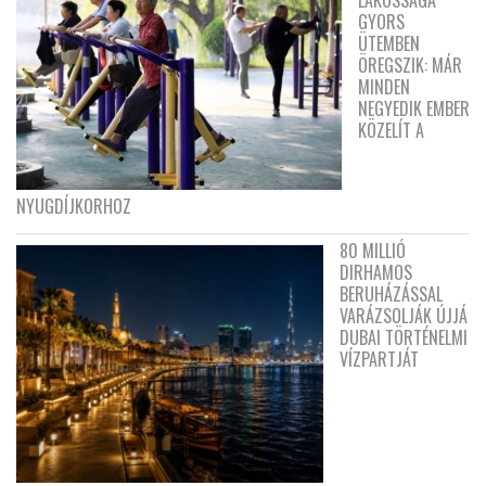
GYORS
ÜTEMBEN
ÖREGSZIK: MÁR
MINDEN
NEGYEDIK EMBER
KÖZELÍT A
NYUGDÍJKORHOZ
80 MILLIÓ
DIRHAMOS
BERUHÁZÁSSAL
VARÁZSOLJÁK ÚJJÁ
DUBAI TÖRTÉNELMI
VÍZPARTJÁT