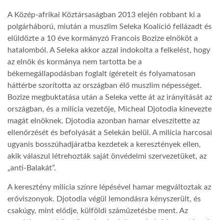
A Közép-afrikai Köztársaságban 2013 elején robbant ki a
LATIMO.HU
polgárháború, miután a muszlim Seleka Koalíció fellázadt és
elüldözte a 10 éve kormányzó Francois Bozize elnököt a
hatalomból. A Seleka akkor azzal indokolta a felkelést, hogy
GLOBOBOOK
az elnök és kormánya nem tartotta be a
békemegállapodásban foglalt ígéreteit és folyamatosan
háttérbe szorította az országban élő muszlim népességet.
Bozize megbuktatása után a Seleka vette át az irányítását az
országban, és a milícia vezetője, Micheal Djotodia kinevezte
magát elnöknek. Djotodia azonban hamar elveszítette az
ellenőrzését és befolyását a Selekán belül. A milícia harcosai
ugyanis bosszúhadjáratba kezdetek a keresztények ellen,
akik válaszul létrehozták saját önvédelmi szervezetüket, az
„anti-Balakát”.
A keresztény milícia színre lépésével hamar megváltoztak az
erőviszonyok. Djotodia végül lemondásra kényszerült, és
csakúgy, mint elődje, külföldi száműzetésbe ment. Az