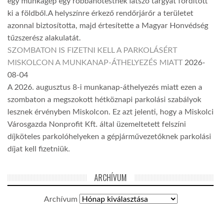
egy munkagép egy robbanótestnek látszó tárgyat fordított
ki a földből.A helyszínre érkező rendőrjárőr a területet
azonnal biztosította, majd értesítette a Magyar Honvédség
tűzszerész alakulatát.
SZOMBATON IS FIZETNI KELL A PARKOLÁSÉRT
MISKOLCON A MUNKANAP-ÁTHELYEZÉS MIATT
2026-
08-04
A 2026. augusztus 8-i munkanap-áthelyezés miatt ezen a
szombaton a megszokott hétköznapi parkolási szabályok
lesznek érvényben Miskolcon. Ez azt jelenti, hogy a Miskolci
Városgazda Nonprofit Kft. által üzemeltetett felszíni
díjköteles parkolóhelyeken a gépjárművezetőknek parkolási
díjat kell fizetniük.
ARCHÍVUM
Archívum