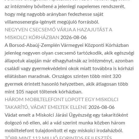
az intézmény bővítené a jelenlegi napelemes rendszerét,
hogy még nagyobb arányban fedezhesse saját
villamosenergia-igényét megújuló forrásból.
NEGYVEN CSECSEMŐ VÁRJA A HAZAJUTÁST A
MISKOLCI KÓRHÁZBAN
2026-08-06
A Borsod-Abaúj-Zemplén Vármegyei Központi Kórházban
jelenleg negyven olyan csecsemő tartózkodik, akik egészségi
állapotuk alapján már elhagyhatnák az intézményt, azonban
családi vagy gyermekvédelmi okok miatt továbbra is kórházi
ellátásban maradnak. Országos szinten több mint 320
gyermek érintett hasonló helyzetben, akik átlagosan több
mint 105 napot töltenek kórházban.
HÁROM MOBILTELEFONT LOPOTT EGY MISKOLCI
TAKARÍTÓ, VÁDAT EMELTEK ELLENE
2026-08-06
Vádat emelt a Miskolci Járási Ügyészség egy takarítóként
dolgozó nő ellen, aki a vád szerint munka közben három
mobiltelefont tulajdonított el egy miskolci irodaházból.
TÖBB MINT 112 MILLIÓ FORINTOS FEJLESZTÉS