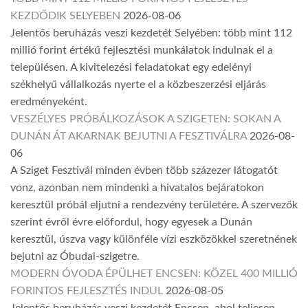
KEZDŐDIK SELYEBEN
2026-08-06
Jelentős beruházás veszi kezdetét Selyében: több mint 112
millió forint értékű fejlesztési munkálatok indulnak el a
településen. A kivitelezési feladatokat egy edelényi
székhelyű vállalkozás nyerte el a közbeszerzési eljárás
eredményeként.
VESZÉLYES PRÓBÁLKOZÁSOK A SZIGETEN: SOKAN A
DUNÁN ÁT AKARNAK BEJUTNI A FESZTIVÁLRA
2026-08-
06
A Sziget Fesztivál minden évben több százezer látogatót
vonz, azonban nem mindenki a hivatalos bejáratokon
keresztül próbál eljutni a rendezvény területére. A szervezők
szerint évről évre előfordul, hogy egyesek a Dunán
keresztül, úszva vagy különféle vízi eszközökkel szeretnének
bejutni az Óbudai-szigetre.
MODERN ÓVODA ÉPÜLHET ENCSEN: KÖZEL 400 MILLIÓ
FORINTOS FEJLESZTÉS INDUL
2026-08-05
Jelentős beruházás veszi kezdetét Encsen, ahol teljesen