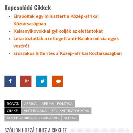
Kapcsolódó Cikkek
Elraboltak egy minisztert a Közép-afrikai
Köztársaságban
Kalasnyikovokkal gyilkolják az elefántokat
Letartóztatták a rettegett anti-Balaka milícia egyik
vezérét
Erőszakos hittérítés a Közép-afrikai Köztársaságban
ROVAT:
AFRIKA
AFRIKA - POLITIKA
CÍMKE:
ANTI-BALAKA
ETNIKAI TISZTOGATÁS
KÖZÉP-AFRIKAI KÖZTÁRSASÁG
SELEKA
SZÓLJON HOZZÁ EHHEZ A CIKKHEZ