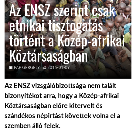
Az ENSZ szerint csak
KÖZEL-KELET
etnikai tisztogatás
történt a Közép-afrikai
AUSZTRÁLIA
Köztársaságban
A VILÁG ITTHON
PAP GERGELY
2015-01-09
MÉDIA
Az ENSZ vizsgálóbizottsága nem talált
bizonyítékot arra, hogy a Közép-afrikai
Köztársaságban előre kitervelt és
GLOBOTV BP
szándékos népirtást követtek volna el a
szemben álló felek.
HÍR3D