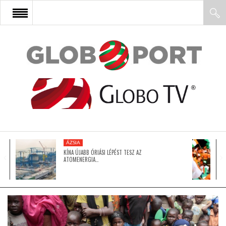
FŐOLDAL
AFRIKA
EURÓPA
ÁZSIA
ÁZSIA
KÍNA ÚJABB ÓRIÁSI LÉPÉST TESZ AZ
ATOMENERGIA…
ÉSZAK-AMERIKA
LATIN-AMERIKA