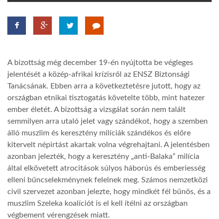
TROPICALMAGAZIN
GLOBOTV
A bizottság még december 19-én nyújtotta be végleges
jelentését a közép-afrikai krízisről az ENSZ Biztonsági
AFRIKA TUDÁSTÁR
Tanácsának. Ebben arra a következtetésre jutott, hogy az
országban etnikai tisztogatás követelte több, mint hatezer
ember életét. A bizottság a vizsgálat során nem talált
A NAP SZÉPE
semmilyen arra utaló jelet vagy szándékot, hogy a szemben
álló muszlim és keresztény milíciák szándékos és előre
kitervelt népirtást akartak volna végrehajtani. A jelentésben
LINKTR.EE
azonban jelezték, hogy a keresztény „anti-Balaka” milícia
által elkövetett atrocitások súlyos háborús és emberiesség
GLOBOZSARU
elleni bűncselekménynek felelnek meg. Számos nemzetközi
civil szervezet azonban jelezte, hogy mindkét fél bűnös, és a
muszlim Szeleka koalíciót is el kell ítélni az országban
DOBRAVERO.HU
végbement vérengzések miatt.