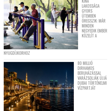
KÍNA
LAKOSSÁGA
GYORS
ÜTEMBEN
ÖREGSZIK: MÁR
MINDEN
NEGYEDIK EMBER
KÖZELÍT A
NYUGDÍJKORHOZ
80 MILLIÓ
DIRHAMOS
BERUHÁZÁSSAL
VARÁZSOLJÁK ÚJJÁ
DUBAI TÖRTÉNELMI
VÍZPARTJÁT