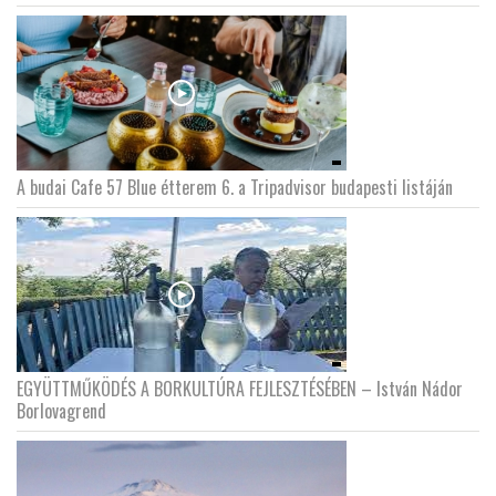
A budai Cafe 57 Blue étterem 6. a Tripadvisor budapesti listáján
EGYÜTTMŰKÖDÉS A BORKULTÚRA FEJLESZTÉSÉBEN – István Nádor
Borlovagrend