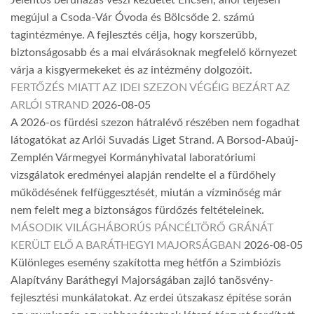
megújul a Csoda-Vár Óvoda és Bölcsőde 2. számú
tagintézménye. A fejlesztés célja, hogy korszerűbb,
biztonságosabb és a mai elvárásoknak megfelelő környezet
várja a kisgyermekeket és az intézmény dolgozóit.
FERTŐZÉS MIATT AZ IDEI SZEZON VÉGÉIG BEZÁRT AZ
ARLÓI STRAND
2026-08-05
A 2026-os fürdési szezon hátralévő részében nem fogadhat
látogatókat az Arlói Suvadás Liget Strand. A Borsod-Abaúj-
Zemplén Vármegyei Kormányhivatal laboratóriumi
vizsgálatok eredményei alapján rendelte el a fürdőhely
működésének felfüggesztését, miután a vízminőség már
nem felelt meg a biztonságos fürdőzés feltételeinek.
MÁSODIK VILÁGHÁBORÚS PÁNCÉLTÖRŐ GRÁNÁT
KERÜLT ELŐ A BARÁTHEGYI MAJORSÁGBAN
2026-08-05
Különleges esemény szakította meg hétfőn a Szimbiózis
Alapítvány Baráthegyi Majorságában zajló tanösvény-
fejlesztési munkálatokat. Az erdei útszakasz építése során