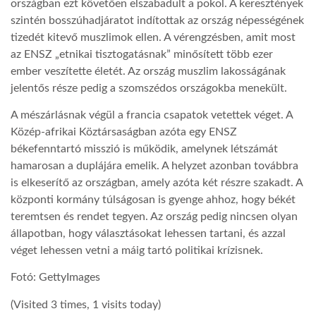
országban ezt követően elszabadult a pokol. A keresztények
szintén bosszúhadjáratot indítottak az ország népességének
tizedét kitevő muszlimok ellen. A vérengzésben, amit most
az ENSZ „etnikai tisztogatásnak” minősített több ezer
ember veszítette életét. Az ország muszlim lakosságának
jelentős része pedig a szomszédos országokba menekült.
A mészárlásnak végül a francia csapatok vetettek véget. A
Közép-afrikai Köztársaságban azóta egy ENSZ
békefenntartó misszió is működik, amelynek létszámát
hamarosan a duplájára emelik. A helyzet azonban továbbra
is elkeserítő az országban, amely azóta két részre szakadt. A
központi kormány túlságosan is gyenge ahhoz, hogy békét
teremtsen és rendet tegyen. Az ország pedig nincsen olyan
állapotban, hogy választásokat lehessen tartani, és azzal
véget lehessen vetni a máig tartó politikai krízisnek.
Fotó: GettyImages
(Visited 3 times, 1 visits today)