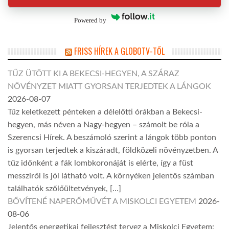
Powered by
FRISS HÍREK A GLOBOTV-TŐL
TŰZ ÜTÖTT KI A BEKECSI-HEGYEN, A SZÁRAZ
NÖVÉNYZET MIATT GYORSAN TERJEDTEK A LÁNGOK
2026-08-07
Tűz keletkezett pénteken a délelőtti órákban a Bekecsi-
hegyen, más néven a Nagy-hegyen – számolt be róla a
Szerencsi Hírek. A beszámoló szerint a lángok több ponton
is gyorsan terjedtek a kiszáradt, földközeli növényzetben. A
tűz időnként a fák lombkoronáját is elérte, így a füst
messziről is jól látható volt. A környéken jelentős számban
találhatók szőlőültetvények, […]
BŐVÍTENÉ NAPERŐMŰVÉT A MISKOLCI EGYETEM
2026-
08-06
Jelentős energetikai fejlesztést tervez a Miskolci Egyetem: