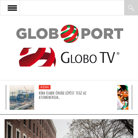
FŐOLDAL
AFRIKA
EURÓPA
ÁZSIA
ÁZSIA
KÍNA ÚJABB ÓRIÁSI LÉPÉST TESZ AZ
ATOMENERGIA…
ÉSZAK-AMERIKA
LATIN-AMERIKA