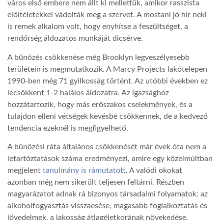
város első embere nem állt ki mellettük, amikor rasszista
előítéletekkel vádolták meg a szervet. A mostani jó hír neki
LATIMO.HU
is remek alkalom volt, hogy enyhítse a feszültséget, a
rendőrség áldozatos munkáját dicsérve.
GLOBOBOOK
A bűnözés csökkenése még Brooklyn legveszélyesebb
területein is megmutatkozik. A Marcy Projects lakótelepen
1990-ben még 71 gyilkosság történt. Az utóbbi években ez
lecsökkent 1-2 halálos áldozatra. Az igazsághoz
hozzátartozik, hogy más erőszakos cselekmények, és a
tulajdon elleni vétségek kevésbé csökkennek, de a kedvező
tendencia ezeknél is megfigyelhető.
A bűnözési ráta általános csökkenését már évek óta nem a
letartóztatások száma eredményezi, amire egy közelmúltban
megjelent
tanulmány is rámutatott
. A valódi okokat
azonban még nem sikerült teljesen feltárni. Részben
magyarázatot adnak rá bizonyos társadalmi folyamatok: az
alkoholfogyasztás visszaesése, magasabb foglalkoztatás és
jövedelmek, a lakosság átlagéletkorának növekedése.