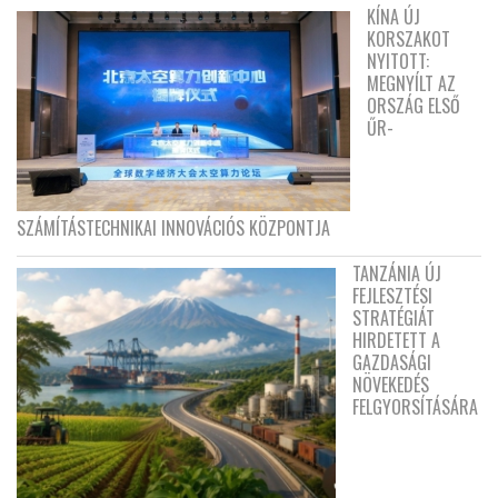
KÍNA ÚJ
KORSZAKOT
NYITOTT:
MEGNYÍLT AZ
ORSZÁG ELSŐ
ŰR-
SZÁMÍTÁSTECHNIKAI INNOVÁCIÓS KÖZPONTJA
TANZÁNIA ÚJ
FEJLESZTÉSI
STRATÉGIÁT
HIRDETETT A
GAZDASÁGI
NÖVEKEDÉS
FELGYORSÍTÁSÁRA