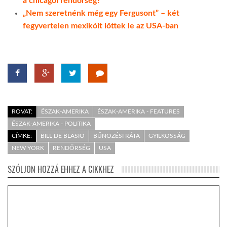
a chicagói rendőrség?
„Nem szeretnénk még egy Fergusont” – két
fegyvertelen mexikóit lőttek le az USA-ban
ROVAT:
ÉSZAK-AMERIKA
ÉSZAK-AMERIKA - FEATURES
ÉSZAK-AMERIKA - POLITIKA
CÍMKE:
BILL DE BLASIO
BŰNÖZÉSI RÁTA
GYILKOSSÁG
NEW YORK
RENDŐRSÉG
USA
SZÓLJON HOZZÁ EHHEZ A CIKKHEZ