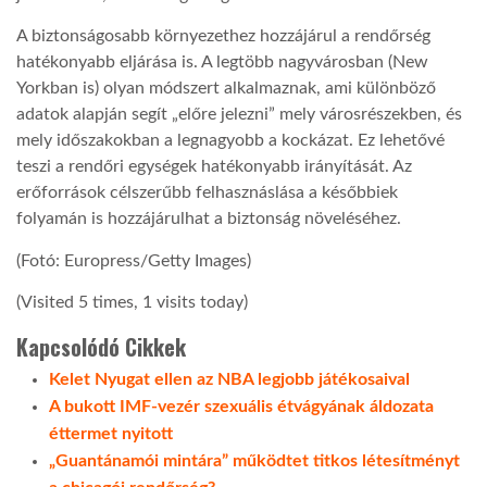
A biztonságosabb környezethez hozzájárul a rendőrség
hatékonyabb eljárása is. A legtöbb nagyvárosban (New
Yorkban is) olyan módszert alkalmaznak, ami különböző
adatok alapján segít „előre jelezni” mely városrészekben, és
mely időszakokban a legnagyobb a kockázat. Ez lehetővé
teszi a rendőri egységek hatékonyabb irányítását. Az
erőforrások célszerűbb felhasznáslása a későbbiek
folyamán is hozzájárulhat a biztonság növeléséhez.
(Fotó: Europress/Getty Images)
(Visited 5 times, 1 visits today)
Kapcsolódó Cikkek
Kelet Nyugat ellen az NBA legjobb játékosaival
A bukott IMF-vezér szexuális étvágyának áldozata
éttermet nyitott
„Guantánamói mintára” működtet titkos létesítményt