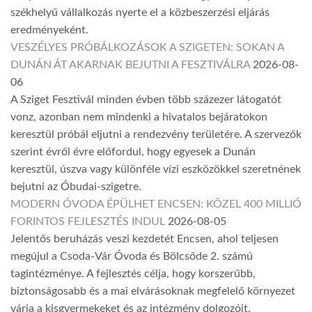
székhelyű vállalkozás nyerte el a közbeszerzési eljárás
eredményeként.
VESZÉLYES PRÓBÁLKOZÁSOK A SZIGETEN: SOKAN A
DUNÁN ÁT AKARNAK BEJUTNI A FESZTIVÁLRA
2026-08-
06
A Sziget Fesztivál minden évben több százezer látogatót
vonz, azonban nem mindenki a hivatalos bejáratokon
keresztül próbál eljutni a rendezvény területére. A szervezők
szerint évről évre előfordul, hogy egyesek a Dunán
keresztül, úszva vagy különféle vízi eszközökkel szeretnének
bejutni az Óbudai-szigetre.
MODERN ÓVODA ÉPÜLHET ENCSEN: KÖZEL 400 MILLIÓ
FORINTOS FEJLESZTÉS INDUL
2026-08-05
Jelentős beruházás veszi kezdetét Encsen, ahol teljesen
megújul a Csoda-Vár Óvoda és Bölcsőde 2. számú
tagintézménye. A fejlesztés célja, hogy korszerűbb,
biztonságosabb és a mai elvárásoknak megfelelő környezet
várja a kisgyermekeket és az intézmény dolgozóit.