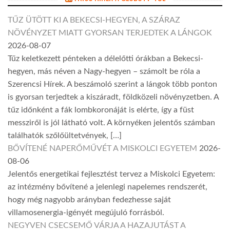
TŰZ ÜTÖTT KI A BEKECSI-HEGYEN, A SZÁRAZ
NÖVÉNYZET MIATT GYORSAN TERJEDTEK A LÁNGOK
2026-08-07
Tűz keletkezett pénteken a délelőtti órákban a Bekecsi-
hegyen, más néven a Nagy-hegyen – számolt be róla a
Szerencsi Hírek. A beszámoló szerint a lángok több ponton
is gyorsan terjedtek a kiszáradt, földközeli növényzetben. A
tűz időnként a fák lombkoronáját is elérte, így a füst
messziről is jól látható volt. A környéken jelentős számban
találhatók szőlőültetvények, […]
BŐVÍTENÉ NAPERŐMŰVÉT A MISKOLCI EGYETEM
2026-
08-06
Jelentős energetikai fejlesztést tervez a Miskolci Egyetem:
az intézmény bővítené a jelenlegi napelemes rendszerét,
hogy még nagyobb arányban fedezhesse saját
villamosenergia-igényét megújuló forrásból.
NEGYVEN CSECSEMŐ VÁRJA A HAZAJUTÁST A