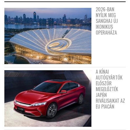
2026-BAN
NYÍLIK MEG
SANGHAJ ÚJ
IKONIKUS
OPERAHÁZA
A KÍNAI
AUTÓGYÁRTÓK
ELŐSZÖR
MEGELŐZTÉK
JAPÁN
RIVÁLISAIKAT AZ
EU PIACÁN