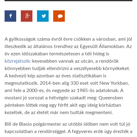
TROPICALMAGAZIN
GLOBOTV
A gyilkosságok száma évről évre csökken a városban, ami jól
illeszkedik az általános trendhez az Egyesült Államokban. Az
AFRIKA TUDÁSTÁR
év ezen időszakában természetesen a téli hideg is
közrejátszik
: kevesebben vannak az utcán, a rendőrök
könnyebben tudják ellenőrizni a veszélyesebb környékeket.
A NAP SZÉPE
A kedvező kép azonban az éves statisztikában is
megmutatkozik. 2014-ben alig 330 eset volt New Yorkban,
ami fele a 2000-es, és negyede az 1985-ös adatoknak. A
LINKTR.EE
mostani jó sorozat a hétvégén szakadt meg: Queensben
pénteken lőttek meg egy férfit akit egy ideig kórházban
GLOBOZSARU
kezeltek, de az életét már nem tudták megmenteni.
Bill de Blasio polgármester az utóbbi időben nem volt túl jó
DOBRAVERO.HU
kapcsolatban a rendőrséggel. A fegyveres erők úgy érezték a