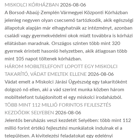
MISKOLCI KÓRHÁZBAN
2026-08-06
A Borsod-Abaúj-Zemplén Vármegyei Központi Kórházban
jelenleg negyven olyan csecsemő tartózkodik, akik egészségi
állapotuk alapján már elhagyhatnák az intézményt, azonban
családi vagy gyermekvédelmi okok miatt továbbra is kórházi
ellátásban maradnak. Országos szinten több mint 320
gyermek érintett hasonló helyzetben, akik átlagosan több
mint 105 napot töltenek kórházban.
HÁROM MOBILTELEFONT LOPOTT EGY MISKOLCI
TAKARÍTÓ, VÁDAT EMELTEK ELLENE
2026-08-06
Vádat emelt a Miskolci Járási Ügyészség egy takarítóként
dolgozó nő ellen, aki a vád szerint munka közben három
mobiltelefont tulajdonított el egy miskolci irodaházból.
TÖBB MINT 112 MILLIÓ FORINTOS FEJLESZTÉS
KEZDŐDIK SELYEBEN
2026-08-06
Jelentős beruházás veszi kezdetét Selyében: több mint 112
millió forint értékű fejlesztési munkálatok indulnak el a
településen. A kivitelezési feladatokat egy edelényi