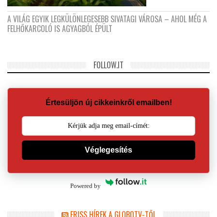
A VILÁG EGYIK LEGKÜLÖNLEGESEBB SIVATAGI VÁROSA – AHOL MÉG A
FELHŐKARCOLÓ IS AGYAGBÓL ÉPÜLT
FOLLOW.IT
Értesüljön új cikkeinkről emailben!
Véglegesítés
Powered by
FRISS HÍREK A GLOBOTV-TŐL