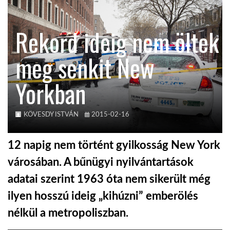
KÖZEL-KELET
Rekord ideig nem öltek
meg senkit New
AUSZTRÁLIA
Yorkban
A VILÁG ITTHON
KÖVESDY ISTVÁN
2015-02-16
MÉDIA
12 napig nem történt gyilkosság New York
városában. A bűnügyi nyilvántartások
adatai szerint 1963 óta nem sikerült még
GLOBOTV BP
ilyen hosszú ideig „kihúzni” emberölés
nélkül a metropoliszban.
HÍR3D