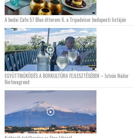
A budai Cafe 57 Blue étterem 6. a Tripadvisor budapesti listáján
EGYÜTTMŰKÖDÉS A BORKULTÚRA FEJLESZTÉSÉBEN – István Nádor
Borlovagrend