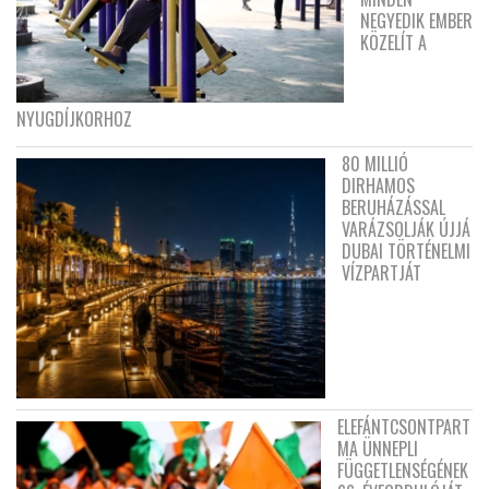
NEGYEDIK EMBER
KÖZELÍT A
NYUGDÍJKORHOZ
80 MILLIÓ
DIRHAMOS
BERUHÁZÁSSAL
VARÁZSOLJÁK ÚJJÁ
DUBAI TÖRTÉNELMI
VÍZPARTJÁT
ELEFÁNTCSONTPART
MA ÜNNEPLI
FÜGGETLENSÉGÉNEK