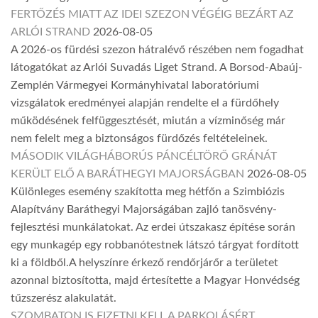
FERTŐZÉS MIATT AZ IDEI SZEZON VÉGÉIG BEZÁRT AZ
ARLÓI STRAND
2026-08-05
A 2026-os fürdési szezon hátralévő részében nem fogadhat
látogatókat az Arlói Suvadás Liget Strand. A Borsod-Abaúj-
Zemplén Vármegyei Kormányhivatal laboratóriumi
vizsgálatok eredményei alapján rendelte el a fürdőhely
működésének felfüggesztését, miután a vízminőség már
nem felelt meg a biztonságos fürdőzés feltételeinek.
MÁSODIK VILÁGHÁBORÚS PÁNCÉLTÖRŐ GRÁNÁT
KERÜLT ELŐ A BARÁTHEGYI MAJORSÁGBAN
2026-08-05
Különleges esemény szakította meg hétfőn a Szimbiózis
Alapítvány Baráthegyi Majorságában zajló tanösvény-
fejlesztési munkálatokat. Az erdei útszakasz építése során
egy munkagép egy robbanótestnek látszó tárgyat fordított
ki a földből.A helyszínre érkező rendőrjárőr a területet
azonnal biztosította, majd értesítette a Magyar Honvédség
tűzszerész alakulatát.
SZOMBATON IS FIZETNI KELL A PARKOLÁSÉRT