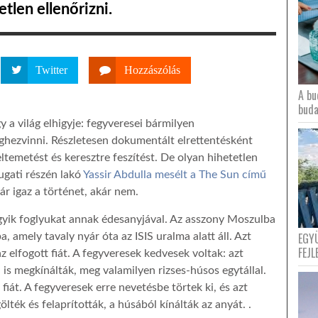
tlen ellenőrizni.
Twitter
Hozzászólás
A bu
buda
 a világ elhigyje: fegyveresei bármilyen
éghezvinni. Részletesen dokumentált elrettentésként
eltemetést és keresztre feszítést. De olyan hihetetlen
yugati részén lakó
Yassir Abdulla mesélt a The Sun című
r igaz a történet, akár nem.
egyik foglyukat annak édesanyjával. Az asszony Moszulba
EGY
 amely tavaly nyár óta az ISIS uralma alatt áll. Azt
FEJL
z elfogott fiát. A fegyveresek kedvesek voltak: azt
l is megkínálták, meg valamilyen rizses-húsos egytállal.
fiát. A fegyveresek erre nevetésbe törtek ki, és azt
ék és felaprították, a húsából kínálták az anyát. .