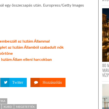
nál egy összecsapás után. Europress/Getty Images
zembeszáll az Iszlám Állammal
plet az Iszlám Államból szabadult nők
 börtöne
 Iszlám Állam elleni harcokban
80 
VAR
VÍZ
Twitter
Hozzászólás
TIKA
KURD
MEGETETTÉK