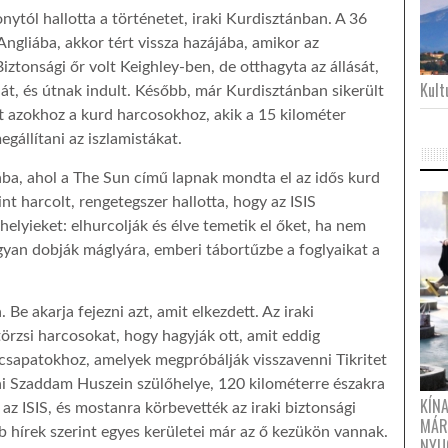
nytól hallotta a történetet, iraki Kurdisztánban. A 36
 Angliába, akkor tért vissza hazájába, amikor az
Biztonsági őr volt Keighley-ben, de otthagyta az állását,
Kultu
át, és útnak indult. Később, már Kurdisztánban sikerült
tt azokhoz a kurd harcosokhoz, akik a 15 kilométer
gállítani az iszlamistákat.
ába, ahol a The Sun című lapnak mondta el az idős kurd
nt harcolt, rengetegszer hallotta, hogy az ISIS
 helyieket: elhurcolják és élve temetik el őket, ha nem
gyan dobják máglyára, emberi tábortűzbe a foglyaikat a
 Be akarja fejezni azt, amit elkezdett. Az iraki
törzsi harcosokat, hogy hagyják ott, amit eddig
 csapatokhoz, amelyek megpróbálják visszavenni Tikritet
hai Szaddam Huszein szülőhelye, 120 kilométerre északra
KÍN
 az ISIS, és mostanra körbevették az iraki biztonsági
MÁR
sebb hírek szerint egyes kerületei már az ő kezükön vannak.
NYU