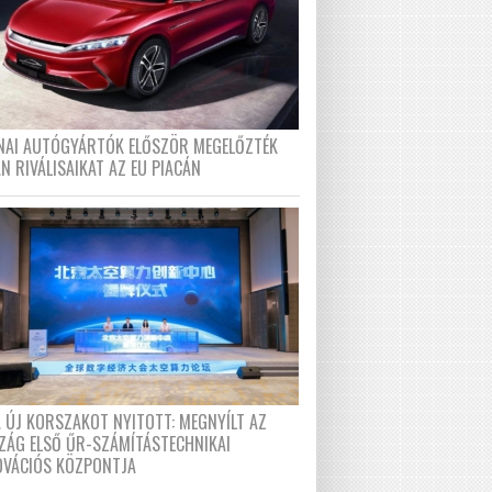
ÍNAI AUTÓGYÁRTÓK ELŐSZÖR MEGELŐZTÉK
N RIVÁLISAIKAT AZ EU PIACÁN
A ÚJ KORSZAKOT NYITOTT: MEGNYÍLT AZ
ZÁG ELSŐ ŰR-SZÁMÍTÁSTECHNIKAI
OVÁCIÓS KÖZPONTJA