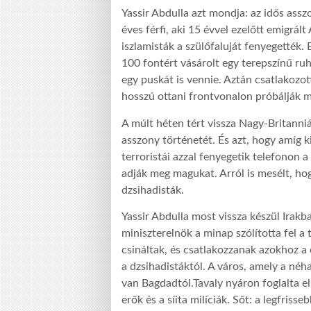
Yassir Abdulla azt mondja: az idős asszo
éves férfi, aki 15 évvel ezelőtt emigrált
iszlamisták a szülőfaluját fenyegették. 
100 fontért vásárolt egy terepszínű ruh
egy puskát is vennie. Aztán csatlakozo
hosszú ottani frontvonalon próbálják me
A múlt héten tért vissza Nagy-Britanni
asszony történetét. És azt, hogy amíg ki
terroristái azzal fenyegetik telefonon a
adják meg magukat. Arról is mesélt, ho
dzsihadisták.
Yassir Abdulla most vissza készül Irakba.
miniszterelnök a minap szólította fel a 
csináltak, és csatlakozzanak azokhoz a
a dzsihadistáktól. A város, amely a né
van Bagdadtól.Tavaly nyáron foglalta el
erők és a síita milíciák. Sőt: a legfris