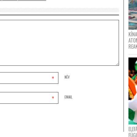
KÍNA
ATO
REA
*
NÉV
*
EMAIL
ELE
FÜG