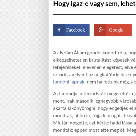
Hogy igaz-e vagy sem, lehete
Facebook
Google +
Az Iszlám Állam gondoskodott róla, hogy
elképzelhetetlen brutalitást képesek v
lefejezéseket, elevenen elégetést, élve 
sztorit, amilyent az angliai Yorkshire n
londoni lapnak,
nem hallottunk még, aká
Azt mondja: a terroristák megetették 
ment, Irak második legnagyobb városába,
akarta kikönyörögni, hogy engedjék el a
mondták, üljön le, fújja ki magát. Teáva
Miután megette, azt kérte: hadd lássa a 
mondták: éppen most ette meg őt. Megölt