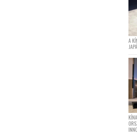
A K
JAPÁ
KÍN
ORS
INN