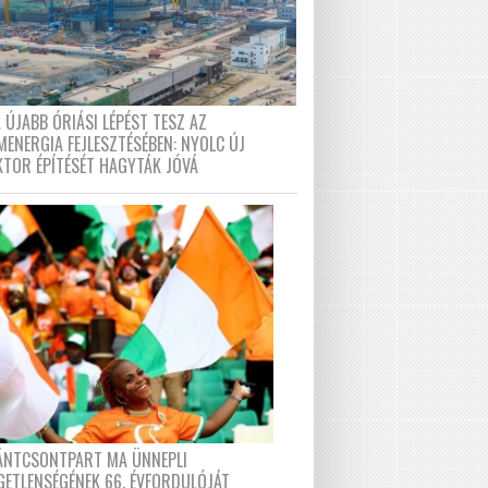
 ÚJABB ÓRIÁSI LÉPÉST TESZ AZ
MENERGIA FEJLESZTÉSÉBEN: NYOLC ÚJ
KTOR ÉPÍTÉSÉT HAGYTÁK JÓVÁ
FÁNTCSONTPART MA ÜNNEPLI
GETLENSÉGÉNEK 66. ÉVFORDULÓJÁT