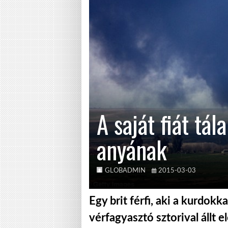
A saját fiát tála
anyának
GLOBADMIN
2015-03-03
Egy brit férfi, aki a kurdokka
vérfagyasztó sztorival állt el