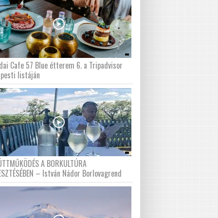
dai Cafe 57 Blue étterem 6. a Tripadvisor
pesti listáján
ÜTTMŰKÖDÉS A BORKULTÚRA
ESZTÉSÉBEN – István Nádor Borlovagrend