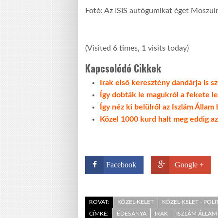
Fotó: Az ISIS autógumikat éget Moszul
(Visited 6 times, 1 visits today)
Kapcsolódó Cikkek
Irak első keresztény dandárja is s
Így dobták le magukról a fekete le
Így néz ki belülről az Iszlám Állam
Közel 1000 kurd halt meg eddig az
Facebook
Google +
ROVAT:
KÖZEL-KELET
KÖZEL-KELET - POLI
CÍMKE:
ÉDESANYA
IRAK
ISZLÁM ÁLLAM