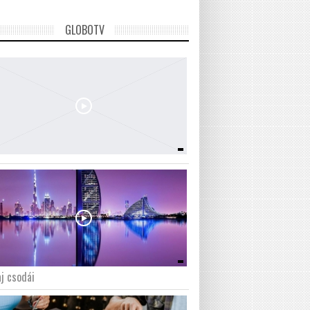
GLOBOTV
j csodái